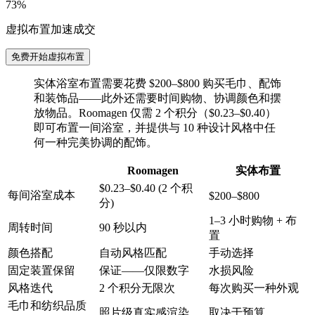
73%
虚拟布置加速成交
免费开始虚拟布置
实体浴室布置需要花费 $200–$800 购买毛巾、配饰
和装饰品——此外还需要时间购物、协调颜色和摆
放物品。Roomagen 仅需 2 个积分（$0.23–$0.40）
即可布置一间浴室，并提供与 10 种设计风格中任
何一种完美协调的配饰。
Roomagen
实体布置
$0.23–$0.40 (2 个积
每间浴室成本
$200–$800
分)
1–3 小时购物 + 布
周转时间
90 秒以内
置
颜色搭配
自动风格匹配
手动选择
固定装置保留
保证——仅限数字
水损风险
风格迭代
2 个积分无限次
每次购买一种外观
毛巾和纺织品质
照片级真实感渲染
取决于预算