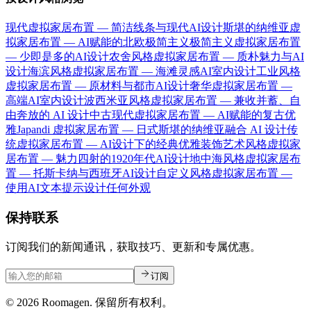
现代虚拟家居布置 — 简洁线条与现代AI设计
斯堪的纳维亚虚
拟家居布置 — AI赋能的北欧极简主义
极简主义虚拟家居布置
— 少即是多的AI设计
农舍风格虚拟家居布置 — 质朴魅力与AI
设计
海滨风格虚拟家居布置 — 海滩灵感AI室内设计
工业风格
虚拟家居布置 — 原材料与都市AI设计
奢华虚拟家居布置 —
高端AI室内设计
波西米亚风格虚拟家居布置 — 兼收并蓄、自
由奔放的 AI 设计
中古现代虚拟家居布置 — AI赋能的复古优
雅
Japandi 虚拟家居布置 — 日式斯堪的纳维亚融合 AI 设计
传
统虚拟家居布置 — AI设计下的经典优雅
装饰艺术风格虚拟家
居布置 — 魅力四射的1920年代AI设计
地中海风格虚拟家居布
置 — 托斯卡纳与西班牙AI设计
自定义风格虚拟家居布置 —
使用AI文本提示设计任何外观
保持联系
订阅我们的新闻通讯，获取技巧、更新和专属优惠。
订阅
© 2026 Roomagen. 保留所有权利。