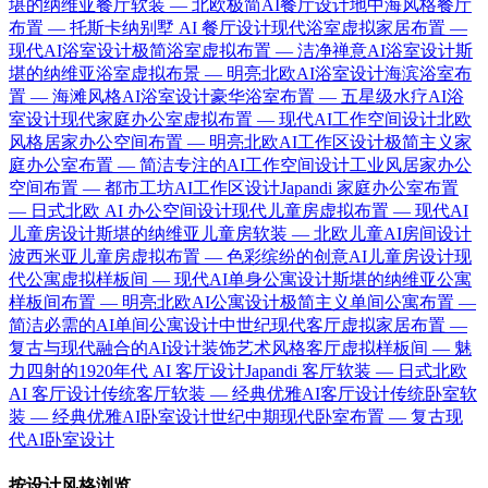
堪的纳维亚餐厅软装 — 北欧极简AI餐厅设计
地中海风格餐厅
布置 — 托斯卡纳别墅 AI 餐厅设计
现代浴室虚拟家居布置 —
现代AI浴室设计
极简浴室虚拟布置 — 洁净禅意AI浴室设计
斯
堪的纳维亚浴室虚拟布景 — 明亮北欧AI浴室设计
海滨浴室布
置 — 海滩风格AI浴室设计
豪华浴室布置 — 五星级水疗AI浴
室设计
现代家庭办公室虚拟布置 — 现代AI工作空间设计
北欧
风格居家办公空间布置 — 明亮北欧AI工作区设计
极简主义家
庭办公室布置 — 简洁专注的AI工作空间设计
工业风居家办公
空间布置 — 都市工坊AI工作区设计
Japandi 家庭办公室布置
— 日式北欧 AI 办公空间设计
现代儿童房虚拟布置 — 现代AI
儿童房设计
斯堪的纳维亚儿童房软装 — 北欧儿童AI房间设计
波西米亚儿童房虚拟布置 — 色彩缤纷的创意AI儿童房设计
现
代公寓虚拟样板间 — 现代AI单身公寓设计
斯堪的纳维亚公寓
样板间布置 — 明亮北欧AI公寓设计
极简主义单间公寓布置 —
简洁必需的AI单间公寓设计
中世纪现代客厅虚拟家居布置 —
复古与现代融合的AI设计
装饰艺术风格客厅虚拟样板间 — 魅
力四射的1920年代 AI 客厅设计
Japandi 客厅软装 — 日式北欧
AI 客厅设计
传统客厅软装 — 经典优雅AI客厅设计
传统卧室软
装 — 经典优雅AI卧室设计
世纪中期现代卧室布置 — 复古现
代AI卧室设计
按设计风格浏览