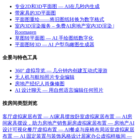
专业2D和3D平面图 — AI在几秒内生成
带家具的3D平面图
平面图重绘——将旧图纸转换为数字格式
室内3D渲染服务 – 免费AI房地产室内3D渲染 |
Roomagen
草图转平面图 — AI 手绘图纸数字化
平面图转3D — AI 户型鸟瞰图生成器
全景与特色工具
360° 虚拟导览 — 几分钟内创建互动式漫游
无人机与航拍照片专业编辑
房地产经纪人肖像修图
AI 设计聊天 — 用自然语言编辑任何照片
按房间类型浏览
客厅虚拟家居布置 — AI家具摆放
卧室虚拟家居布置 — AI房
间家具摆设，助力房地产销售
厨房虚拟家居布置 — 房地产AI
设计可视化
餐厅虚拟布置 — AI餐桌与座椅布局
浴室虚拟家居
布置 — AI 固定装置与装饰风格设计
居家办公虚拟样板间 —