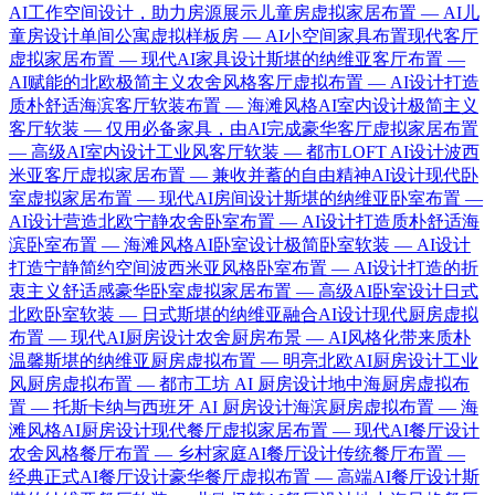
AI工作空间设计，助力房源展示
儿童房虚拟家居布置 — AI儿
童房设计
单间公寓虚拟样板房 — AI小空间家具布置
现代客厅
虚拟家居布置 — 现代AI家具设计
斯堪的纳维亚客厅布置 —
AI赋能的北欧极简主义
农舍风格客厅虚拟布置 — AI设计打造
质朴舒适
海滨客厅软装布置 — 海滩风格AI室内设计
极简主义
客厅软装 — 仅用必备家具，由AI完成
豪华客厅虚拟家居布置
— 高级AI室内设计
工业风客厅软装 — 都市LOFT AI设计
波西
米亚客厅虚拟家居布置 — 兼收并蓄的自由精神AI设计
现代卧
室虚拟家居布置 — 现代AI房间设计
斯堪的纳维亚卧室布置 —
AI设计营造北欧宁静
农舍卧室布置 — AI设计打造质朴舒适
海
滨卧室布置 — 海滩风格AI卧室设计
极简卧室软装 — AI设计
打造宁静简约空间
波西米亚风格卧室布置 — AI设计打造的折
衷主义舒适感
豪华卧室虚拟家居布置 — 高级AI卧室设计
日式
北欧卧室软装 — 日式斯堪的纳维亚融合AI设计
现代厨房虚拟
布置 — 现代AI厨房设计
农舍厨房布景 — AI风格化带来质朴
温馨
斯堪的纳维亚厨房虚拟布置 — 明亮北欧AI厨房设计
工业
风厨房虚拟布置 — 都市工坊 AI 厨房设计
地中海厨房虚拟布
置 — 托斯卡纳与西班牙 AI 厨房设计
海滨厨房虚拟布置 — 海
滩风格AI厨房设计
现代餐厅虚拟家居布置 — 现代AI餐厅设计
农舍风格餐厅布置 — 乡村家庭AI餐厅设计
传统餐厅布置 —
经典正式AI餐厅设计
豪华餐厅虚拟布置 — 高端AI餐厅设计
斯