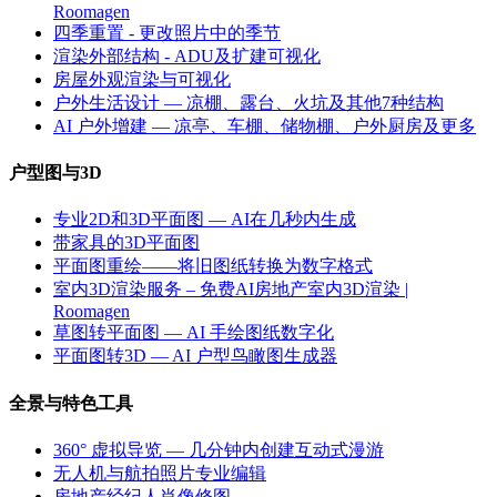
Roomagen
四季重置 - 更改照片中的季节
渲染外部结构 - ADU及扩建可视化
房屋外观渲染与可视化
户外生活设计 — 凉棚、露台、火坑及其他7种结构
AI 户外增建 — 凉亭、车棚、储物棚、户外厨房及更多
户型图与3D
专业2D和3D平面图 — AI在几秒内生成
带家具的3D平面图
平面图重绘——将旧图纸转换为数字格式
室内3D渲染服务 – 免费AI房地产室内3D渲染 |
Roomagen
草图转平面图 — AI 手绘图纸数字化
平面图转3D — AI 户型鸟瞰图生成器
全景与特色工具
360° 虚拟导览 — 几分钟内创建互动式漫游
无人机与航拍照片专业编辑
房地产经纪人肖像修图