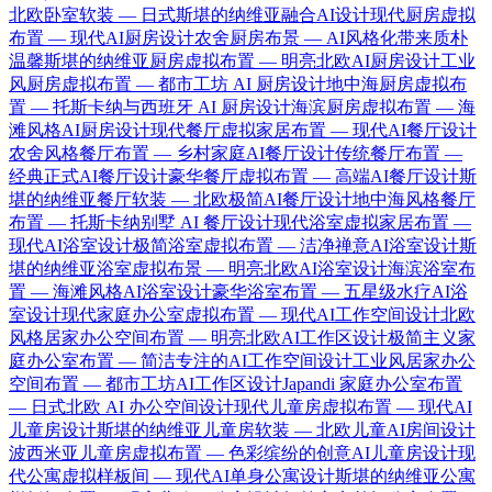
北欧卧室软装 — 日式斯堪的纳维亚融合AI设计
现代厨房虚拟
布置 — 现代AI厨房设计
农舍厨房布景 — AI风格化带来质朴
温馨
斯堪的纳维亚厨房虚拟布置 — 明亮北欧AI厨房设计
工业
风厨房虚拟布置 — 都市工坊 AI 厨房设计
地中海厨房虚拟布
置 — 托斯卡纳与西班牙 AI 厨房设计
海滨厨房虚拟布置 — 海
滩风格AI厨房设计
现代餐厅虚拟家居布置 — 现代AI餐厅设计
农舍风格餐厅布置 — 乡村家庭AI餐厅设计
传统餐厅布置 —
经典正式AI餐厅设计
豪华餐厅虚拟布置 — 高端AI餐厅设计
斯
堪的纳维亚餐厅软装 — 北欧极简AI餐厅设计
地中海风格餐厅
布置 — 托斯卡纳别墅 AI 餐厅设计
现代浴室虚拟家居布置 —
现代AI浴室设计
极简浴室虚拟布置 — 洁净禅意AI浴室设计
斯
堪的纳维亚浴室虚拟布景 — 明亮北欧AI浴室设计
海滨浴室布
置 — 海滩风格AI浴室设计
豪华浴室布置 — 五星级水疗AI浴
室设计
现代家庭办公室虚拟布置 — 现代AI工作空间设计
北欧
风格居家办公空间布置 — 明亮北欧AI工作区设计
极简主义家
庭办公室布置 — 简洁专注的AI工作空间设计
工业风居家办公
空间布置 — 都市工坊AI工作区设计
Japandi 家庭办公室布置
— 日式北欧 AI 办公空间设计
现代儿童房虚拟布置 — 现代AI
儿童房设计
斯堪的纳维亚儿童房软装 — 北欧儿童AI房间设计
波西米亚儿童房虚拟布置 — 色彩缤纷的创意AI儿童房设计
现
代公寓虚拟样板间 — 现代AI单身公寓设计
斯堪的纳维亚公寓