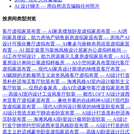
AI 设计聊天 — 用自然语言编辑任何照片
按房间类型浏览
客厅虚拟家居布置 — AI家具摆放
卧室虚拟家居布置 — AI房
间家具摆设，助力房地产销售
厨房虚拟家居布置 — 房地产AI
设计可视化
餐厅虚拟布置 — AI餐桌与座椅布局
浴室虚拟家居
布置 — AI 固定装置与装饰风格设计
居家办公虚拟样板间 —
AI工作空间设计，助力房源展示
儿童房虚拟家居布置 — AI儿
童房设计
单间公寓虚拟样板房 — AI小空间家具布置
现代客厅
虚拟家居布置 — 现代AI家具设计
斯堪的纳维亚客厅布置 —
AI赋能的北欧极简主义
农舍风格客厅虚拟布置 — AI设计打造
质朴舒适
海滨客厅软装布置 — 海滩风格AI室内设计
极简主义
客厅软装 — 仅用必备家具，由AI完成
豪华客厅虚拟家居布置
— 高级AI室内设计
工业风客厅软装 — 都市LOFT AI设计
波西
米亚客厅虚拟家居布置 — 兼收并蓄的自由精神AI设计
现代卧
室虚拟家居布置 — 现代AI房间设计
斯堪的纳维亚卧室布置 —
AI设计营造北欧宁静
农舍卧室布置 — AI设计打造质朴舒适
海
滨卧室布置 — 海滩风格AI卧室设计
极简卧室软装 — AI设计
打造宁静简约空间
波西米亚风格卧室布置 — AI设计打造的折
衷主义舒适感
豪华卧室虚拟家居布置 — 高级AI卧室设计
日式