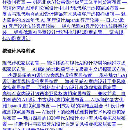
样板间布置 — 明亮北欧AI公寓设计
极简主义单间公寓布置 —
简洁必需的AI单间公寓设计
中世纪现代客厅虚拟家居布置 —
复古与现代融合的AI设计
装饰艺术风格客厅虚拟样板间 — 魅
力四射的1920年代 AI 客厅设计
Japandi 客厅软装 — 日式北欧
AI 客厅设计
传统客厅软装 — 经典优雅AI客厅设计
传统卧室软
装 — 经典优雅AI卧室设计
世纪中期现代卧室布置 — 复古现
代AI卧室设计
按设计风格浏览
现代虚拟家居布置 — 简洁线条与现代AI设计
斯堪的纳维亚虚
拟家居布置 — AI赋能的北欧极简主义
极简主义虚拟家居布置
— 少即是多的AI设计
农舍风格虚拟家居布置 — 质朴魅力与AI
设计
海滨风格虚拟家居布置 — 海滩灵感AI室内设计
工业风格
虚拟家居布置 — 原材料与都市AI设计
奢华虚拟家居布置 —
高端AI室内设计
波西米亚风格虚拟家居布置 — 兼收并蓄、自
由奔放的 AI 设计
中古现代虚拟家居布置 — AI赋能的复古优
雅
Japandi 虚拟家居布置 — 日式斯堪的纳维亚融合 AI 设计
传
统虚拟家居布置 — AI设计下的经典优雅
装饰艺术风格虚拟家
居布置 — 魅力四射的1920年代AI设计
地中海风格虚拟家居布
置 — 托斯卡纳与西班牙AI设计
自定义风格虚拟家居布置 —