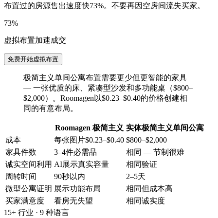
布置过的房源售出速度快73%。不要再因空房间流失买家。
73%
虚拟布置加速成交
免费开始虚拟布置
极简主义单间公寓布置需要更少但更智能的家具
— 一张优质的床、紧凑型沙发和多功能桌（$800–
$2,000）。Roomagen以$0.23–$0.40的价格创建相
同的有意布局。
Roomagen 极简主义
实体极简主义单间公寓
成本
每张图片$0.23–$0.40
$800–$2,000
家具件数
3–4件必需品
相同 — 节制很难
诚实空间利用
AI展示真实容量
相同验证
周转时间
90秒以内
2–5天
微型公寓证明
展示功能布局
相同但成本高
买家满意度
看房无失望
相同诚实度
15+ 行业 · 9 种语言