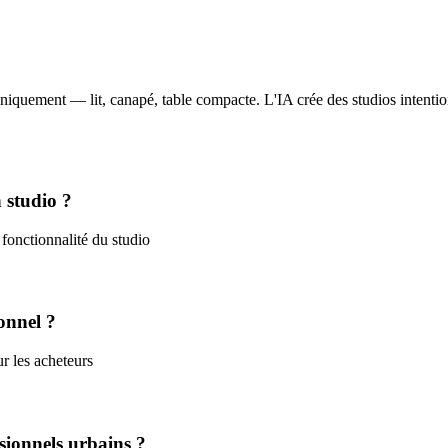
iquement — lit, canapé, table compacte. L'IA crée des studios intention
 studio ?
fonctionnalité du studio
onnel ?
ur les acheteurs
ssionnels urbains ?