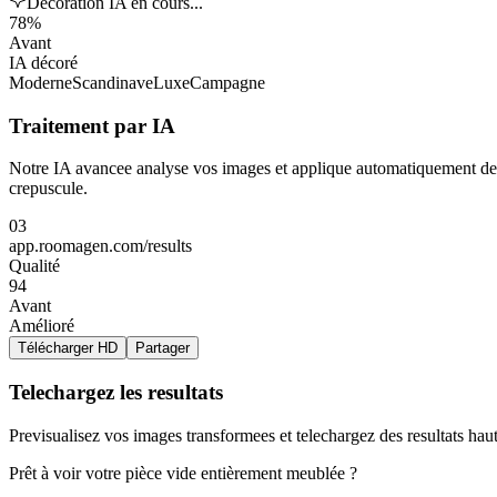
Décoration IA en cours...
78%
Avant
IA décoré
Moderne
Scandinave
Luxe
Campagne
Traitement par IA
Notre IA avancee analyse vos images et applique automatiquement des am
crepuscule.
03
app.roomagen.com/results
Qualité
94
Avant
Amélioré
Télécharger HD
Partager
Telechargez les resultats
Previsualisez vos images transformees et telechargez des resultats hau
Prêt à voir votre pièce vide entièrement meublée ?