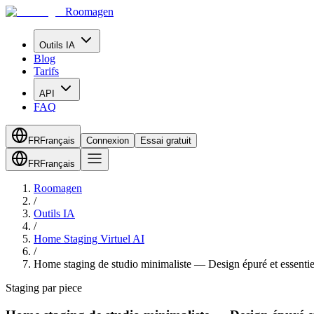
Roomagen
Outils IA
Blog
Tarifs
API
FAQ
FR
Français
Connexion
Essai gratuit
FR
Français
Roomagen
/
Outils IA
/
Home Staging Virtuel AI
/
Home staging de studio minimaliste — Design épuré et essentie
Staging par piece