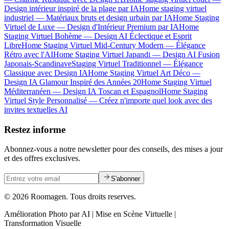
Design intérieur inspiré de la plage par IA
Home staging virtuel
industriel — Matériaux bruts et design urbain par IA
Home Staging
Virtuel de Luxe — Design d'Intérieur Premium par IA
Home
Staging Virtuel Bohème — Design AI Éclectique et Esprit
Libre
Home Staging Virtuel Mid-Century Modern — Élégance
Rétro avec l'AI
Home Staging Virtuel Japandi — Design AI Fusion
Japonais-Scandinave
Staging Virtuel Traditionnel — Élégance
Classique avec Design IA
Home Staging Virtuel Art Déco —
Design IA Glamour Inspiré des Années 20
Home Staging Virtuel
Méditerranéen — Design IA Toscan et Espagnol
Home Staging
Virtuel Style Personnalisé — Créez n'importe quel look avec des
invites textuelles AI
Restez informe
Abonnez-vous a notre newsletter pour des conseils, des mises a jour
et des offres exclusives.
S'abonner
© 2026 Roomagen. Tous droits reserves.
Amélioration Photo par AI | Mise en Scène Virtuelle |
Transformation Visuelle