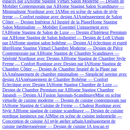
espaces par IA
Home Staging Virtuel Salon Moderne — Design de
Mobilier Contemporain par AI
Home Staging Salon Scandinave —
Minimalisme Nordique avec IA
Mise en scène de salon de style
ferme — Confort rustique avec design AI
Aménagement de Salon
Côtier — Design Intérieur AI Inspiré de la Plage
Home Staging
Salon Minimaliste — Mobilier Essentiel Uniquement avec
l'AI
Home Staging de Salon de Luxe — Design d'Intérieur Premium
par AI
Home Staging de Salon Industriel — Design de Loft Urbain
par IA
Home staging salon bohème — Design AI éclectique et esprit
libre
Home Staging Virtuel Chambre Moderne — Design de Pièce
Contemporain par AI
Home Staging de Chambre Scandinave —
Sérénité Nordique avec Design AI
Home Staging de Chambre Style
Ferme — Confort Rustique avec Design par IA
Home Staging de
Chambre Côtier — Design de Chambre Inspiré de la Plage par
IA
Aménagement de chambre minimaliste — Simplicité sereine avec
design AI
Aménagement de Chambre Bohème — Confort
Éclectique avec Design IA
Home Staging Chambre de Luxe —
Design de Chambre Premium par AI
Home Staging Chambre
Japandi — Design AI Fusion Japonais-Scandinave
Mise en scène
virtuelle de cuisine moderne — Design de cuisine contemporain par
IA
Home Staging de Cuisine de Ferme — Chaleur Rustique avec
Style AI
Home staging de cuisine scandinave — Design de cuisine
nordique lumineux par AI
Mise en scène de cuisine industrielle —
Conception de cuisine AI style atelier urbain
Aménagement de
cuisine méditerranéenne — Design de cuisine IA toscan et