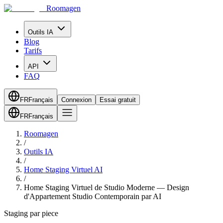
Roomagen
Outils IA
Blog
Tarifs
API
FAQ
FR
Français
Connexion
Essai gratuit
FR
Français
Roomagen
/
Outils IA
/
Home Staging Virtuel AI
/
Home Staging Virtuel de Studio Moderne — Design
d'Appartement Studio Contemporain par AI
Staging par piece