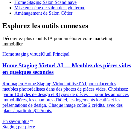
Home Staging Salon Scandinave
Mise en scène de salon de style ferme
Aménagement de Salon Côtier
Explorez les outils connexes
Découvrez plus d'outils IA pour améliorer votre marketing
immobilier
Home staging virtuel
Outil Principal
Home Staging Virtuel AI — Meublez des pièces vides
en quelques secondes
Roomagen Home Staging Virtuel utilise l'AI pour placer des
meubles photoréalistes dans des photos de pièces vides. Choisissez
parmi 10 styles de design et 8 types de pièces — pour les annonces
immobilières, les chambres d'hôtel, les logements locatifs et les
présentations de design. Chaque image coûte 2 crédits, avec des
plans à partir de $12/mois.
En savoir plus
Staging par piece