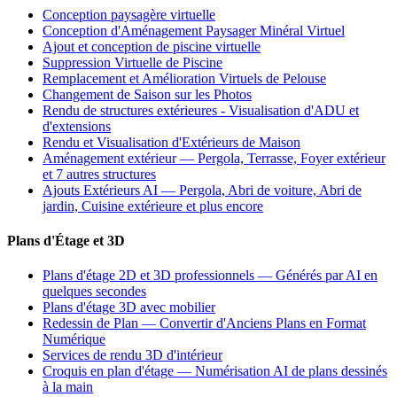
Conception paysagère virtuelle
Conception d'Aménagement Paysager Minéral Virtuel
Ajout et conception de piscine virtuelle
Suppression Virtuelle de Piscine
Remplacement et Amélioration Virtuels de Pelouse
Changement de Saison sur les Photos
Rendu de structures extérieures - Visualisation d'ADU et
d'extensions
Rendu et Visualisation d'Extérieurs de Maison
Aménagement extérieur — Pergola, Terrasse, Foyer extérieur
et 7 autres structures
Ajouts Extérieurs AI — Pergola, Abri de voiture, Abri de
jardin, Cuisine extérieure et plus encore
Plans d'Étage et 3D
Plans d'étage 2D et 3D professionnels — Générés par AI en
quelques secondes
Plans d'étage 3D avec mobilier
Redessin de Plan — Convertir d'Anciens Plans en Format
Numérique
Services de rendu 3D d'intérieur
Croquis en plan d'étage — Numérisation AI de plans dessinés
à la main