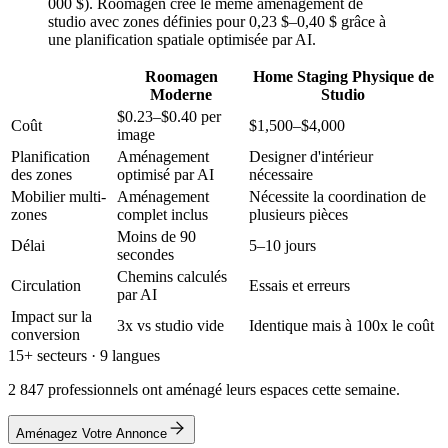
000 $). Roomagen crée le même aménagement de
studio avec zones définies pour 0,23 $–0,40 $ grâce à
une planification spatiale optimisée par AI.
Roomagen
Home Staging Physique de
Moderne
Studio
$0.23–$0.40 per
Coût
$1,500–$4,000
image
Planification
Aménagement
Designer d'intérieur
des zones
optimisé par AI
nécessaire
Mobilier multi-
Aménagement
Nécessite la coordination de
zones
complet inclus
plusieurs pièces
Moins de 90
Délai
5–10 jours
secondes
Chemins calculés
Circulation
Essais et erreurs
par AI
Impact sur la
3x vs studio vide
Identique mais à 100x le coût
conversion
15+ secteurs · 9 langues
2 847 professionnels ont aménagé leurs espaces cette semaine.
Aménagez Votre Annonce