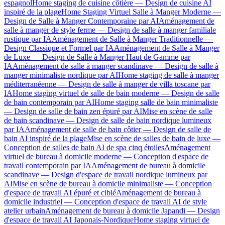
espagnol
Home staging de cuisine côtière — Design de cuisine AI
inspiré de la plage
Home Staging Virtuel Salle à Manger Moderne —
Design de Salle à Manger Contemporaine par AI
Aménagement de
salle à manger de style ferme — Design de salle à manger familiale
rustique par IA
Aménagement de Salle à Manger Traditionnelle —
Design Classique et Formel par IA
Aménagement de Salle à Manger
de Luxe — Design de Salle à Manger Haut de Gamme par
IA
Aménagement de salle à manger scandinave — Design de salle à
manger minimaliste nordique par AI
Home staging de salle à manger
méditerranéenne — Design de salle à manger de villa toscane par
IA
Home staging virtuel de salle de bain moderne — Design de salle
de bain contemporain par AI
Home staging salle de bain minimaliste
— Design de salle de bain zen épuré par AI
Mise en scène de salle
de bain scandinave — Design de salle de bain nordique lumineux
par IA
Aménagement de salle de bain côtier — Design de salle de
bain AI inspiré de la plage
Mise en scène de salles de bain de luxe —
Conception de salles de bain AI de spa cinq étoiles
Aménagement
virtuel de bureau à domicile moderne — Conception d'espace de
travail contemporain par IA
Aménagement de bureau à domicile
scandinave — Design d'espace de travail nordique lumineux par
AI
Mise en scène de bureau à domicile minimaliste — Conception
d'espace de travail AI épuré et ciblé
Aménagement de bureau à
domicile industriel — Conception d'espace de travail AI de style
atelier urbain
Aménagement de bureau à domicile Japandi — Design
d'espace de travail AI Japonais-Nordique
Home staging virtuel de