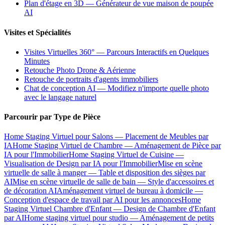
Plan d'étage en 3D — Générateur de vue maison de poupée
AI
Visites et Spécialités
Visites Virtuelles 360° — Parcours Interactifs en Quelques
Minutes
Retouche Photo Drone & Aérienne
Retouche de portraits d'agents immobiliers
Chat de conception AI — Modifiez n'importe quelle photo
avec le langage naturel
Parcourir par Type de Pièce
Home Staging Virtuel pour Salons — Placement de Meubles par
IA
Home Staging Virtuel de Chambre — Aménagement de Pièce par
IA pour l'Immobilier
Home Staging Virtuel de Cuisine —
Visualisation de Design par IA pour l'Immobilier
Mise en scène
virtuelle de salle à manger — Table et disposition des sièges par
AI
Mise en scène virtuelle de salle de bain — Style d'accessoires et
de décoration AI
Aménagement virtuel de bureau à domicile —
Conception d'espace de travail par AI pour les annonces
Home
Staging Virtuel Chambre d'Enfant — Design de Chambre d'Enfant
par AI
Home staging virtuel pour studio — Aménagement de petits