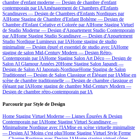
chambre d'enfant moderne — Design de chambre d'enfant
contemporain par IA
Aménagement de Chambres d'Enfants
Scandinaves — Design de Chambres d'Enfants Nordiques par
AI
Home Staging de Chambre d'Enfant Bohème — Design de
Chambre d'Enfant Créative et Colorée par AI
Home Staging Virtuel
de Studio Moderne — Design d'Appartement Studio Contemporain
par AI
Home Staging Studio Scandinave — Design d'Appartement
Studio Nordique Lumineux par IA
Home staging de studio
minimaliste — Design épuré et essentiel de studio avec IA
Home
staging de salon Mid-Century Modern — Design Rétro-
Contemporain par IA
Home Staging Salon Art Déco — Design de
Salon AI Glamour Années 20
Home Staging Salon Japandi —
Design de Salon AI Japonais-Nordique
Home Staging de Salon
Traditionnel — Design de Salon Classique et Élégant par IA
Mise en
scène de chambre traditionnelle — Design de chambre classique et
élégant par IA
Home staging de chambre Mid-Century Modern —
Design de chambre rétro-contemporain par IA
Parcourir par Style de Design
Home Staging Virtuel Moderne — Lignes Épurées & Design
Contemporain par IA
Home Staging Virtuel Scandinave —
Minimalisme Nordique avec l'IA
Mise en scène virtuelle minimaliste
— Design AI 'Moins c'est plus'
Home Staging Virtuel Style Ferme
— Charme Rustique avec Design IA
Home staging virtuel côtier —