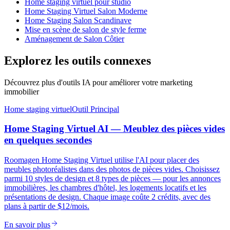
Home staging virtuel pour studio
Home Staging Virtuel Salon Moderne
Home Staging Salon Scandinave
Mise en scène de salon de style ferme
Aménagement de Salon Côtier
Explorez les outils connexes
Découvrez plus d'outils IA pour améliorer votre marketing
immobilier
Home staging virtuel
Outil Principal
Home Staging Virtuel AI — Meublez des pièces vides
en quelques secondes
Roomagen Home Staging Virtuel utilise l'AI pour placer des
meubles photoréalistes dans des photos de pièces vides. Choisissez
parmi 10 styles de design et 8 types de pièces — pour les annonces
immobilières, les chambres d'hôtel, les logements locatifs et les
présentations de design. Chaque image coûte 2 crédits, avec des
plans à partir de $12/mois.
En savoir plus