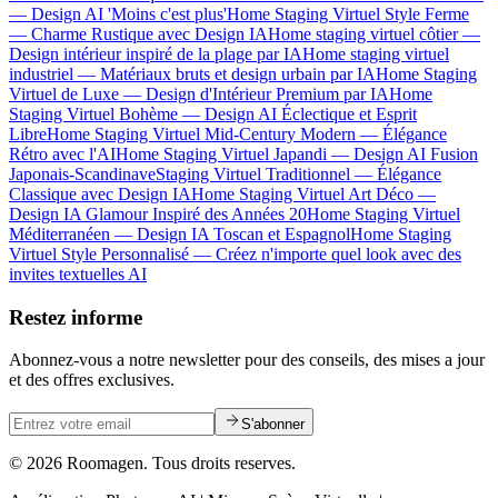
— Design AI 'Moins c'est plus'
Home Staging Virtuel Style Ferme
— Charme Rustique avec Design IA
Home staging virtuel côtier —
Design intérieur inspiré de la plage par IA
Home staging virtuel
industriel — Matériaux bruts et design urbain par IA
Home Staging
Virtuel de Luxe — Design d'Intérieur Premium par IA
Home
Staging Virtuel Bohème — Design AI Éclectique et Esprit
Libre
Home Staging Virtuel Mid-Century Modern — Élégance
Rétro avec l'AI
Home Staging Virtuel Japandi — Design AI Fusion
Japonais-Scandinave
Staging Virtuel Traditionnel — Élégance
Classique avec Design IA
Home Staging Virtuel Art Déco —
Design IA Glamour Inspiré des Années 20
Home Staging Virtuel
Méditerranéen — Design IA Toscan et Espagnol
Home Staging
Virtuel Style Personnalisé — Créez n'importe quel look avec des
invites textuelles AI
Restez informe
Abonnez-vous a notre newsletter pour des conseils, des mises a jour
et des offres exclusives.
S'abonner
© 2026 Roomagen. Tous droits reserves.