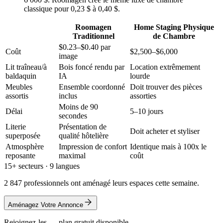
classique pour 0,23 $ à 0,40 $.
Roomagen
Home Staging Physique
Traditionnel
de Chambre
$0.23–$0.40 par
Coût
$2,500–$6,000
image
Lit traîneau/à
Bois foncé rendu par
Location extrêmement
baldaquin
IA
lourde
Meubles
Ensemble coordonné
Doit trouver des pièces
assortis
inclus
assorties
Moins de 90
Délai
5–10 jours
secondes
Literie
Présentation de
Doit acheter et styliser
superposée
qualité hôtelière
Atmosphère
Impression de confort
Identique mais à 100x le
reposante
maximal
coût
15+ secteurs · 9 langues
2 847 professionnels ont aménagé leurs espaces cette semaine.
Aménagez Votre Annonce
Rejoignez-les — plan gratuit disponible