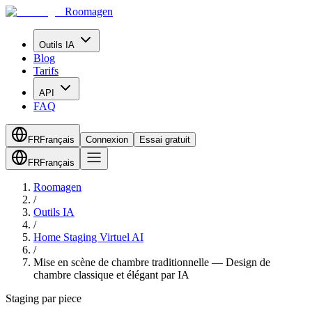
Roomagen
Outils IA
Blog
Tarifs
API
FAQ
FR
Français
Connexion
Essai gratuit
FR
Français
Roomagen
/
Outils IA
/
Home Staging Virtuel AI
/
Mise en scène de chambre traditionnelle — Design de
chambre classique et élégant par IA
Staging par piece