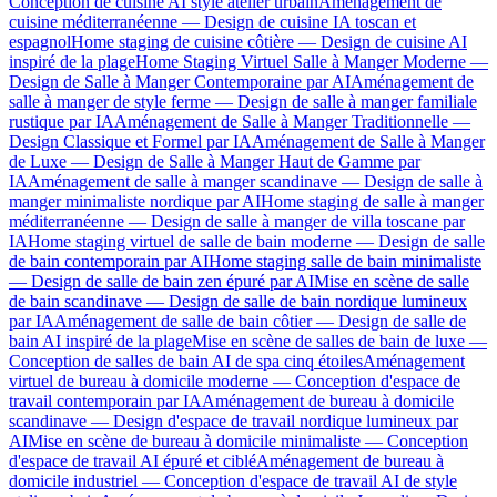
Conception de cuisine AI style atelier urbain
Aménagement de
cuisine méditerranéenne — Design de cuisine IA toscan et
espagnol
Home staging de cuisine côtière — Design de cuisine AI
inspiré de la plage
Home Staging Virtuel Salle à Manger Moderne —
Design de Salle à Manger Contemporaine par AI
Aménagement de
salle à manger de style ferme — Design de salle à manger familiale
rustique par IA
Aménagement de Salle à Manger Traditionnelle —
Design Classique et Formel par IA
Aménagement de Salle à Manger
de Luxe — Design de Salle à Manger Haut de Gamme par
IA
Aménagement de salle à manger scandinave — Design de salle à
manger minimaliste nordique par AI
Home staging de salle à manger
méditerranéenne — Design de salle à manger de villa toscane par
IA
Home staging virtuel de salle de bain moderne — Design de salle
de bain contemporain par AI
Home staging salle de bain minimaliste
— Design de salle de bain zen épuré par AI
Mise en scène de salle
de bain scandinave — Design de salle de bain nordique lumineux
par IA
Aménagement de salle de bain côtier — Design de salle de
bain AI inspiré de la plage
Mise en scène de salles de bain de luxe —
Conception de salles de bain AI de spa cinq étoiles
Aménagement
virtuel de bureau à domicile moderne — Conception d'espace de
travail contemporain par IA
Aménagement de bureau à domicile
scandinave — Design d'espace de travail nordique lumineux par
AI
Mise en scène de bureau à domicile minimaliste — Conception
d'espace de travail AI épuré et ciblé
Aménagement de bureau à
domicile industriel — Conception d'espace de travail AI de style