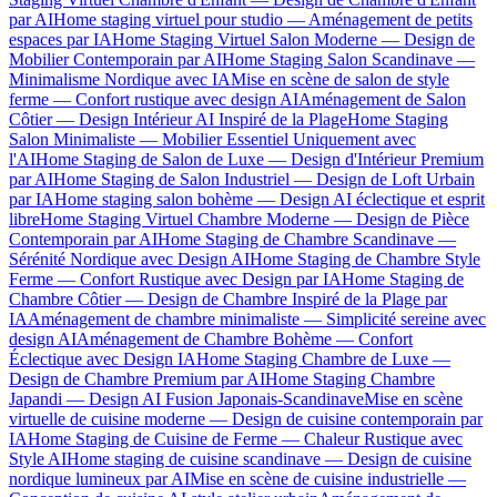
par AI
Home staging virtuel pour studio — Aménagement de petits
espaces par IA
Home Staging Virtuel Salon Moderne — Design de
Mobilier Contemporain par AI
Home Staging Salon Scandinave —
Minimalisme Nordique avec IA
Mise en scène de salon de style
ferme — Confort rustique avec design AI
Aménagement de Salon
Côtier — Design Intérieur AI Inspiré de la Plage
Home Staging
Salon Minimaliste — Mobilier Essentiel Uniquement avec
l'AI
Home Staging de Salon de Luxe — Design d'Intérieur Premium
par AI
Home Staging de Salon Industriel — Design de Loft Urbain
par IA
Home staging salon bohème — Design AI éclectique et esprit
libre
Home Staging Virtuel Chambre Moderne — Design de Pièce
Contemporain par AI
Home Staging de Chambre Scandinave —
Sérénité Nordique avec Design AI
Home Staging de Chambre Style
Ferme — Confort Rustique avec Design par IA
Home Staging de
Chambre Côtier — Design de Chambre Inspiré de la Plage par
IA
Aménagement de chambre minimaliste — Simplicité sereine avec
design AI
Aménagement de Chambre Bohème — Confort
Éclectique avec Design IA
Home Staging Chambre de Luxe —
Design de Chambre Premium par AI
Home Staging Chambre
Japandi — Design AI Fusion Japonais-Scandinave
Mise en scène
virtuelle de cuisine moderne — Design de cuisine contemporain par
IA
Home Staging de Cuisine de Ferme — Chaleur Rustique avec
Style AI
Home staging de cuisine scandinave — Design de cuisine
nordique lumineux par AI
Mise en scène de cuisine industrielle —