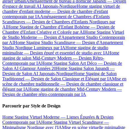
atelier urbain
Aménagement de bureau à domicile Japandi — Design
d'espace de travail AI Japonais-Nordique
Home staging virtuel de
chambre d'enfant moderne — Design de chambre d'enfant
contemporain par IA
Aménagement de Chambres d'Enfants
Scandinaves — Design de Chambres d'Enfants Nordiques par
AI
Home Staging de Chambre d'Enfant Bohème — Design de
Chambre d'Enfant Créative et Colorée par AI
Home Staging Virtuel
de Studio Moderne — Design d'Appartement Studio Contemporain
par AI
Home Staging Studio Scandinave — Design d'Appartement
Studio Nordique Lumineux par IA
Home staging de studio
minimaliste — Design épuré et essentiel de studio avec IA
Home
staging de salon Mid-Century Modern — Design Rétro-
Contemporain par IA
Home Staging Salon Art Déco — Design de
Salon AI Glamour Années 20
Home Staging Salon Japandi —
Design de Salon AI Japonais-Nordique
Home Staging de Salon
Traditionnel — Design de Salon Classique et Élégant par IA
Mise en
scène de chambre traditionnelle — Design de chambre classique et
élégant par IA
Home staging de chambre Mid-Century Modern —
Design de chambre rétro-contemporain par IA
Parcourir par Style de Design
Home Staging Virtuel Moderne — Lignes Épurées & Design
Contemporain par IA
Home Staging Virtuel Scandinave —
Minimalisme Nordique avec l'IA
Mise en scène virtuelle minimaliste