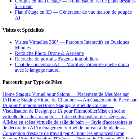
Croquis en plan d'étage — Numérisation AI de plans dessinés
à la main
Plan d'étage en 3D — Générateur de vue maison de poupée
AI
Visites et Spécialités
Visites Virtuelles 360° — Parcours Interactifs en Quelques
Minutes
Retouche Photo Drone & Aérienne
Retouche de portraits d'agents immobiliers
Chat de conception AI — Modifiez n'importe quelle photo
avec le langage naturel
Parcourir par Type de Pièce
Home Staging Virtuel pour Salons — Placement de Meubles par
IA
Home Staging Virtuel de Chambre — Aménagement de Pièce par
IA pour l'Immobilier
Home Staging Virtuel de Cuisine —
Visualisation de Design par IA pour l'Immobilier
Mise en scène
virtuelle de salle à manger — Table et disposition des sièges par
AI
Mise en scène virtuelle de salle de bain — Style d'accessoires et
de décoration AI
Aménagement virtuel de bureau à domicile —
Conception d'espace de travail par AI pour les annonces
Home
Staging Virtuel Chambre d'Enfant — Design de Chambre d'Enfant