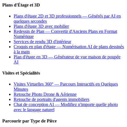
Plans d'Étage et 3D
Plans d'étage 2D et 3D professionnels — Générés par AI en
quelques secondes
Plans d'étage 3D avec mobilier
Redessin de Plan — Convertir d'Anciens Plans en Format
Numérique
Services de rendu 3D d'intérieur
Croquis en plan d'étage — Numérisation AI de plans dessinés
à la main
Plan d'étage en 3D — Générateur de vue maison de poupée
AI
Visites et Spécialités
Visites Virtuelles 360° — Parcours Interactifs en Quelques
Minutes
Retouche Photo Drone & Aérienne
Retouche de portraits d'agents immobiliers
Chat de conception AI — Modifiez n'importe quelle photo
avec le langage naturel
Parcourir par Type de Pièce