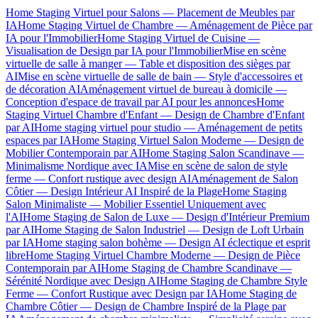
Home Staging Virtuel pour Salons — Placement de Meubles par
IA
Home Staging Virtuel de Chambre — Aménagement de Pièce par
IA pour l'Immobilier
Home Staging Virtuel de Cuisine —
Visualisation de Design par IA pour l'Immobilier
Mise en scène
virtuelle de salle à manger — Table et disposition des sièges par
AI
Mise en scène virtuelle de salle de bain — Style d'accessoires et
de décoration AI
Aménagement virtuel de bureau à domicile —
Conception d'espace de travail par AI pour les annonces
Home
Staging Virtuel Chambre d'Enfant — Design de Chambre d'Enfant
par AI
Home staging virtuel pour studio — Aménagement de petits
espaces par IA
Home Staging Virtuel Salon Moderne — Design de
Mobilier Contemporain par AI
Home Staging Salon Scandinave —
Minimalisme Nordique avec IA
Mise en scène de salon de style
ferme — Confort rustique avec design AI
Aménagement de Salon
Côtier — Design Intérieur AI Inspiré de la Plage
Home Staging
Salon Minimaliste — Mobilier Essentiel Uniquement avec
l'AI
Home Staging de Salon de Luxe — Design d'Intérieur Premium
par AI
Home Staging de Salon Industriel — Design de Loft Urbain
par IA
Home staging salon bohème — Design AI éclectique et esprit
libre
Home Staging Virtuel Chambre Moderne — Design de Pièce
Contemporain par AI
Home Staging de Chambre Scandinave —
Sérénité Nordique avec Design AI
Home Staging de Chambre Style
Ferme — Confort Rustique avec Design par IA
Home Staging de
Chambre Côtier — Design de Chambre Inspiré de la Plage par