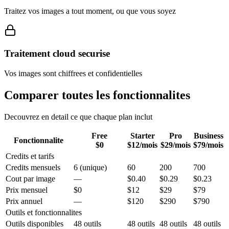
Traitez vos images a tout moment, ou que vous soyez
Traitement cloud securise
Vos images sont chiffrees et confidentielles
Comparer toutes les fonctionnalites
Decouvrez en detail ce que chaque plan inclut
Free
Starter
Pro
Business
Fonctionnalite
$0
$12
/mois
$29
/mois
$79
/mois
Credits et tarifs
Credits mensuels
6 (unique)
60
200
700
Cout par image
—
$0.40
$0.29
$0.23
Prix mensuel
$0
$12
$29
$79
Prix annuel
—
$120
$290
$790
Outils et fonctionnalites
Outils disponibles
48 outils
48 outils
48 outils
48 outils