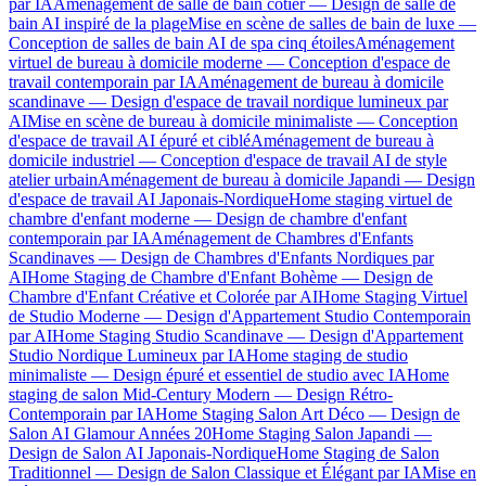
par IA
Aménagement de salle de bain côtier — Design de salle de
bain AI inspiré de la plage
Mise en scène de salles de bain de luxe —
Conception de salles de bain AI de spa cinq étoiles
Aménagement
virtuel de bureau à domicile moderne — Conception d'espace de
travail contemporain par IA
Aménagement de bureau à domicile
scandinave — Design d'espace de travail nordique lumineux par
AI
Mise en scène de bureau à domicile minimaliste — Conception
d'espace de travail AI épuré et ciblé
Aménagement de bureau à
domicile industriel — Conception d'espace de travail AI de style
atelier urbain
Aménagement de bureau à domicile Japandi — Design
d'espace de travail AI Japonais-Nordique
Home staging virtuel de
chambre d'enfant moderne — Design de chambre d'enfant
contemporain par IA
Aménagement de Chambres d'Enfants
Scandinaves — Design de Chambres d'Enfants Nordiques par
AI
Home Staging de Chambre d'Enfant Bohème — Design de
Chambre d'Enfant Créative et Colorée par AI
Home Staging Virtuel
de Studio Moderne — Design d'Appartement Studio Contemporain
par AI
Home Staging Studio Scandinave — Design d'Appartement
Studio Nordique Lumineux par IA
Home staging de studio
minimaliste — Design épuré et essentiel de studio avec IA
Home
staging de salon Mid-Century Modern — Design Rétro-
Contemporain par IA
Home Staging Salon Art Déco — Design de
Salon AI Glamour Années 20
Home Staging Salon Japandi —
Design de Salon AI Japonais-Nordique
Home Staging de Salon
Traditionnel — Design de Salon Classique et Élégant par IA
Mise en