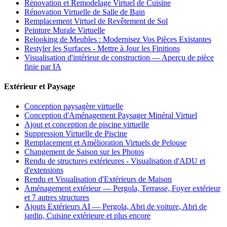
Rénovation et Remodelage Virtuel de Cuisine
Rénovation Virtuelle de Salle de Bain
Remplacement Virtuel de Revêtement de Sol
Peinture Murale Virtuelle
Relooking de Meubles : Modernisez Vos Pièces Existantes
Restyler les Surfaces - Mettre à Jour les Finitions
Visualisation d'intérieur de construction — Aperçu de pièce
finie par IA
Extérieur et Paysage
Conception paysagère virtuelle
Conception d'Aménagement Paysager Minéral Virtuel
Ajout et conception de piscine virtuelle
Suppression Virtuelle de Piscine
Remplacement et Amélioration Virtuels de Pelouse
Changement de Saison sur les Photos
Rendu de structures extérieures - Visualisation d'ADU et
d'extensions
Rendu et Visualisation d'Extérieurs de Maison
Aménagement extérieur — Pergola, Terrasse, Foyer extérieur
et 7 autres structures
Ajouts Extérieurs AI — Pergola, Abri de voiture, Abri de
jardin, Cuisine extérieure et plus encore