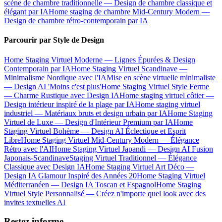
scène de chambre traditionnelle — Design de chambre classique et
élégant par IA
Home staging de chambre Mid-Century Modern —
Design de chambre rétro-contemporain par IA
Parcourir par Style de Design
Home Staging Virtuel Moderne — Lignes Épurées & Design
Contemporain par IA
Home Staging Virtuel Scandinave —
Minimalisme Nordique avec l'IA
Mise en scène virtuelle minimaliste
— Design AI 'Moins c'est plus'
Home Staging Virtuel Style Ferme
— Charme Rustique avec Design IA
Home staging virtuel côtier —
Design intérieur inspiré de la plage par IA
Home staging virtuel
industriel — Matériaux bruts et design urbain par IA
Home Staging
Virtuel de Luxe — Design d'Intérieur Premium par IA
Home
Staging Virtuel Bohème — Design AI Éclectique et Esprit
Libre
Home Staging Virtuel Mid-Century Modern — Élégance
Rétro avec l'AI
Home Staging Virtuel Japandi — Design AI Fusion
Japonais-Scandinave
Staging Virtuel Traditionnel — Élégance
Classique avec Design IA
Home Staging Virtuel Art Déco —
Design IA Glamour Inspiré des Années 20
Home Staging Virtuel
Méditerranéen — Design IA Toscan et Espagnol
Home Staging
Virtuel Style Personnalisé — Créez n'importe quel look avec des
invites textuelles AI
Restez informe