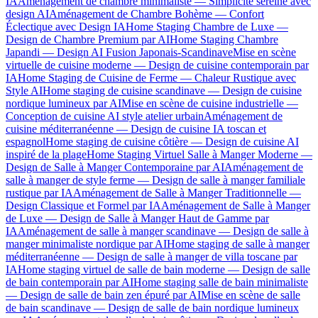
IA
Aménagement de chambre minimaliste — Simplicité sereine avec
design AI
Aménagement de Chambre Bohème — Confort
Éclectique avec Design IA
Home Staging Chambre de Luxe —
Design de Chambre Premium par AI
Home Staging Chambre
Japandi — Design AI Fusion Japonais-Scandinave
Mise en scène
virtuelle de cuisine moderne — Design de cuisine contemporain par
IA
Home Staging de Cuisine de Ferme — Chaleur Rustique avec
Style AI
Home staging de cuisine scandinave — Design de cuisine
nordique lumineux par AI
Mise en scène de cuisine industrielle —
Conception de cuisine AI style atelier urbain
Aménagement de
cuisine méditerranéenne — Design de cuisine IA toscan et
espagnol
Home staging de cuisine côtière — Design de cuisine AI
inspiré de la plage
Home Staging Virtuel Salle à Manger Moderne —
Design de Salle à Manger Contemporaine par AI
Aménagement de
salle à manger de style ferme — Design de salle à manger familiale
rustique par IA
Aménagement de Salle à Manger Traditionnelle —
Design Classique et Formel par IA
Aménagement de Salle à Manger
de Luxe — Design de Salle à Manger Haut de Gamme par
IA
Aménagement de salle à manger scandinave — Design de salle à
manger minimaliste nordique par AI
Home staging de salle à manger
méditerranéenne — Design de salle à manger de villa toscane par
IA
Home staging virtuel de salle de bain moderne — Design de salle
de bain contemporain par AI
Home staging salle de bain minimaliste
— Design de salle de bain zen épuré par AI
Mise en scène de salle
de bain scandinave — Design de salle de bain nordique lumineux