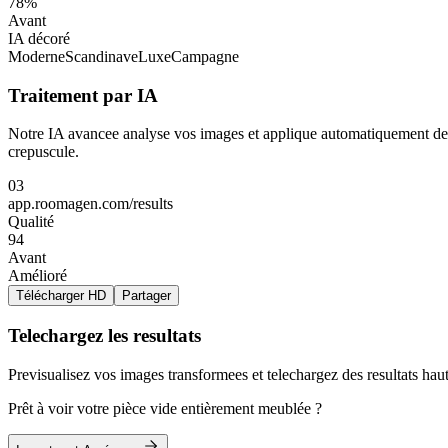
78%
Avant
IA décoré
Moderne
Scandinave
Luxe
Campagne
Traitement par IA
Notre IA avancee analyse vos images et applique automatiquement des am
crepuscule.
03
app.roomagen.com/results
Qualité
94
Avant
Amélioré
Télécharger HD
Partager
Telechargez les resultats
Previsualisez vos images transformees et telechargez des resultats hau
Prêt à voir votre pièce vide entièrement meublée ?