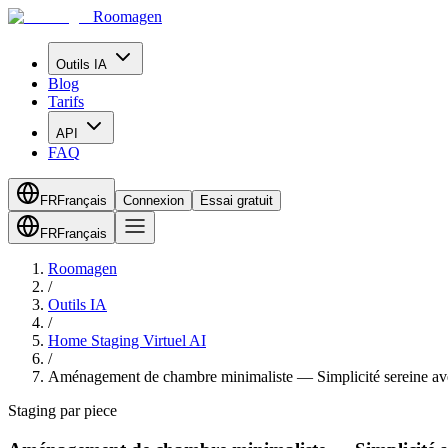
Roomagen
Outils IA
Blog
Tarifs
API
FAQ
FR
Français
Connexion
Essai gratuit
FR
Français
Roomagen
/
Outils IA
/
Home Staging Virtuel AI
/
Aménagement de chambre minimaliste — Simplicité sereine av
Staging par piece