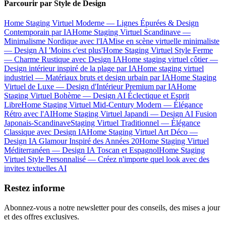
Parcourir par Style de Design
Home Staging Virtuel Moderne — Lignes Épurées & Design
Contemporain par IA
Home Staging Virtuel Scandinave —
Minimalisme Nordique avec l'IA
Mise en scène virtuelle minimaliste
— Design AI 'Moins c'est plus'
Home Staging Virtuel Style Ferme
— Charme Rustique avec Design IA
Home staging virtuel côtier —
Design intérieur inspiré de la plage par IA
Home staging virtuel
industriel — Matériaux bruts et design urbain par IA
Home Staging
Virtuel de Luxe — Design d'Intérieur Premium par IA
Home
Staging Virtuel Bohème — Design AI Éclectique et Esprit
Libre
Home Staging Virtuel Mid-Century Modern — Élégance
Rétro avec l'AI
Home Staging Virtuel Japandi — Design AI Fusion
Japonais-Scandinave
Staging Virtuel Traditionnel — Élégance
Classique avec Design IA
Home Staging Virtuel Art Déco —
Design IA Glamour Inspiré des Années 20
Home Staging Virtuel
Méditerranéen — Design IA Toscan et Espagnol
Home Staging
Virtuel Style Personnalisé — Créez n'importe quel look avec des
invites textuelles AI
Restez informe
Abonnez-vous a notre newsletter pour des conseils, des mises a jour
et des offres exclusives.