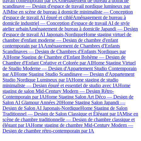
travail contemporain par IA
Aménagement de bureau à domicile
scandinave — Design d'espace de travail nordique lumineux par
AI
Mise en scène de bureau à domicile minimaliste — Conception
d'espace de travail AI épuré et ciblé
Aménagement de bureau à
domicile industriel — Conception d'espace de travail AI de style
atelier urbain
Aménagement de bureau à domicile Japandi — Design
d'espace de travail AI Japonais-Nordique
Home staging virtuel de
chambre d'enfant moderne — Design de chambre d'enfant
contemporain par IA
Aménagement de Chambres d'Enfants
Scandinaves — Design de Chambres d'Enfants Nordiques par
AI
Home Staging de Chambre d'Enfant Bohème — Design de
Chambre d'Enfant Créative et Colorée par AI
Home Staging Virtuel
de Studio Moderne — Design d'Appartement Studio Contemporain
par AI
Home Staging Studio Scandinave — Design d'Appartement
Studio Nordique Lumineux par IA
Home staging de studio
minimaliste — Design épuré et essentiel de studio avec IA
Home
staging de salon Mid-Century Modern — Design Rétro-
Contemporain par IA
Home Staging Salon Art Déco — Design de
Salon AI Glamour Années 20
Home Staging Salon Japandi —
Design de Salon AI Japonais-Nordique
Home Staging de Salon
Traditionnel — Design de Salon Classique et Élégant par IA
Mise en
scène de chambre traditionnelle — Design de chambre classique et
élégant par IA
Home staging de chambre Mid-Century Modern —
Design de chambre rétro-contemporain par IA