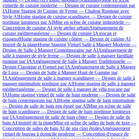
virtuelle de cuisine moderne — Design de cuisine contemporain par
IA
Home Staging de Cuisine de Ferme — Chaleur Rustique avec
Style AI
Home staging de cuisine scandinave — Design de cuisine
nordique lumineux par AI
Mise en scène de cuisine industrielle —
Conception de cuisine AI style atelier urbain
Aménagement de
cuisine méditerranéenne — Design de cuisine IA toscan et
espagnol
Home staging de cuisine côtière — Design de cuisine AI
inspiré de la plage
Home Staging Virtuel Salle à Manger Moderne —
Design de Salle à Manger Contemporaine par AI
Aménagement de
salle à manger de style ferme — Design de salle à manger familiale
rustique par IA
Aménagement de Salle à Manger Traditionnelle —
Design Classique et Formel par IA
Aménagement de Salle à Manger
de Luxe — Design de Salle à Manger Haut de Gamme par
IA
Aménagement de salle à manger scandinave — Design de salle à
manger minimaliste nordique par AI
Home staging de salle à manger
méditerranéenne — Design de salle à manger de villa toscane par
IA
Home staging virtuel de salle de bain moderne — Design de salle
de bain contemporain par AI
Home staging salle de bain minimaliste
— Design de salle de bain zen épuré par AI
Mise en scène de salle
de bain scandinave — Design de salle de bain nordique lumineux
par IA
Aménagement de salle de bain côtier — Design de salle de
bain AI inspiré de la plage
Mise en scène de salles de bain de luxe —
Conception de salles de bain AI de spa cinq étoiles
Aménagement
virtuel de bureau à domicile moderne — Conception d'espace de