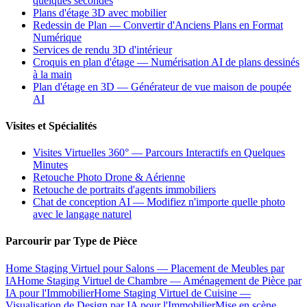
quelques secondes
Plans d'étage 3D avec mobilier
Redessin de Plan — Convertir d'Anciens Plans en Format
Numérique
Services de rendu 3D d'intérieur
Croquis en plan d'étage — Numérisation AI de plans dessinés
à la main
Plan d'étage en 3D — Générateur de vue maison de poupée
AI
Visites et Spécialités
Visites Virtuelles 360° — Parcours Interactifs en Quelques
Minutes
Retouche Photo Drone & Aérienne
Retouche de portraits d'agents immobiliers
Chat de conception AI — Modifiez n'importe quelle photo
avec le langage naturel
Parcourir par Type de Pièce
Home Staging Virtuel pour Salons — Placement de Meubles par
IA
Home Staging Virtuel de Chambre — Aménagement de Pièce par
IA pour l'Immobilier
Home Staging Virtuel de Cuisine —
Visualisation de Design par IA pour l'Immobilier
Mise en scène