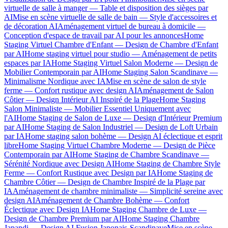
virtuelle de salle à manger — Table et disposition des sièges par
AI
Mise en scène virtuelle de salle de bain — Style d'accessoires et
de décoration AI
Aménagement virtuel de bureau à domicile —
Conception d'espace de travail par AI pour les annonces
Home
Staging Virtuel Chambre d'Enfant — Design de Chambre d'Enfant
par AI
Home staging virtuel pour studio — Aménagement de petits
espaces par IA
Home Staging Virtuel Salon Moderne — Design de
Mobilier Contemporain par AI
Home Staging Salon Scandinave —
Minimalisme Nordique avec IA
Mise en scène de salon de style
ferme — Confort rustique avec design AI
Aménagement de Salon
Côtier — Design Intérieur AI Inspiré de la Plage
Home Staging
Salon Minimaliste — Mobilier Essentiel Uniquement avec
l'AI
Home Staging de Salon de Luxe — Design d'Intérieur Premium
par AI
Home Staging de Salon Industriel — Design de Loft Urbain
par IA
Home staging salon bohème — Design AI éclectique et esprit
libre
Home Staging Virtuel Chambre Moderne — Design de Pièce
Contemporain par AI
Home Staging de Chambre Scandinave —
Sérénité Nordique avec Design AI
Home Staging de Chambre Style
Ferme — Confort Rustique avec Design par IA
Home Staging de
Chambre Côtier — Design de Chambre Inspiré de la Plage par
IA
Aménagement de chambre minimaliste — Simplicité sereine avec
design AI
Aménagement de Chambre Bohème — Confort
Éclectique avec Design IA
Home Staging Chambre de Luxe —
Design de Chambre Premium par AI
Home Staging Chambre
Japandi — Design AI Fusion Japonais-Scandinave
Mise en scène