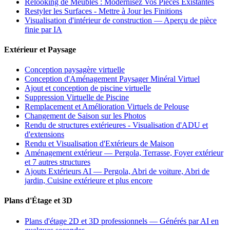
Relooking de Meubles : Modernisez Vos Pièces Existantes
Restyler les Surfaces - Mettre à Jour les Finitions
Visualisation d'intérieur de construction — Aperçu de pièce
finie par IA
Extérieur et Paysage
Conception paysagère virtuelle
Conception d'Aménagement Paysager Minéral Virtuel
Ajout et conception de piscine virtuelle
Suppression Virtuelle de Piscine
Remplacement et Amélioration Virtuels de Pelouse
Changement de Saison sur les Photos
Rendu de structures extérieures - Visualisation d'ADU et
d'extensions
Rendu et Visualisation d'Extérieurs de Maison
Aménagement extérieur — Pergola, Terrasse, Foyer extérieur
et 7 autres structures
Ajouts Extérieurs AI — Pergola, Abri de voiture, Abri de
jardin, Cuisine extérieure et plus encore
Plans d'Étage et 3D
Plans d'étage 2D et 3D professionnels — Générés par AI en