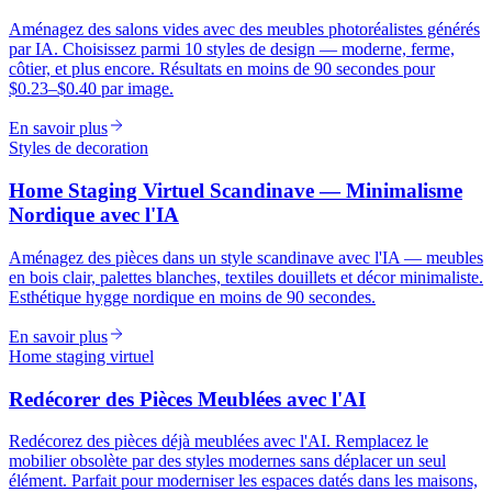
Aménagez des salons vides avec des meubles photoréalistes générés
par IA. Choisissez parmi 10 styles de design — moderne, ferme,
côtier, et plus encore. Résultats en moins de 90 secondes pour
$0.23–$0.40 par image.
En savoir plus
Styles de decoration
Home Staging Virtuel Scandinave — Minimalisme
Nordique avec l'IA
Aménagez des pièces dans un style scandinave avec l'IA — meubles
en bois clair, palettes blanches, textiles douillets et décor minimaliste.
Esthétique hygge nordique en moins de 90 secondes.
En savoir plus
Home staging virtuel
Redécorer des Pièces Meublées avec l'AI
Redécorez des pièces déjà meublées avec l'AI. Remplacez le
mobilier obsolète par des styles modernes sans déplacer un seul
élément. Parfait pour moderniser les espaces datés dans les maisons,