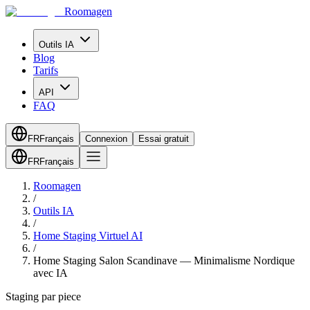
Roomagen
Outils IA
Blog
Tarifs
API
FAQ
FR
Français
Connexion
Essai gratuit
FR
Français
Roomagen
/
Outils IA
/
Home Staging Virtuel AI
/
Home Staging Salon Scandinave — Minimalisme Nordique
avec IA
Staging par piece