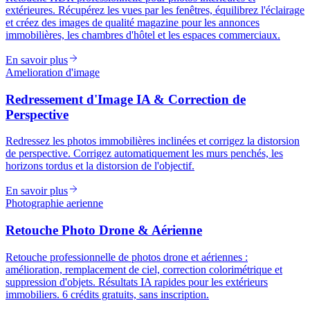
extérieures. Récupérez les vues par les fenêtres, équilibrez l'éclairage
et créez des images de qualité magazine pour les annonces
immobilières, les chambres d'hôtel et les espaces commerciaux.
En savoir plus
Amelioration d'image
Redressement d'Image IA & Correction de
Perspective
Redressez les photos immobilières inclinées et corrigez la distorsion
de perspective. Corrigez automatiquement les murs penchés, les
horizons tordus et la distorsion de l'objectif.
En savoir plus
Photographie aerienne
Retouche Photo Drone & Aérienne
Retouche professionnelle de photos drone et aériennes :
amélioration, remplacement de ciel, correction colorimétrique et
suppression d'objets. Résultats IA rapides pour les extérieurs
immobiliers. 6 crédits gratuits, sans inscription.