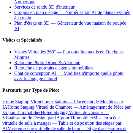
Numérique
Services de rendu 3D d'intérieur
Croquis en plan d'étage — Numérisation AI de plans dessinés
à la main
Plan d'étage en 3D — Générateur de vue maison de poupée
AI
Visites et Spécialités
Visites Virtuelles 360° — Parcours Interactifs en Quelques
Minutes
Retouche Photo Drone & Aérienne
Retouche de portraits d'agents immobiliers
Chat de conception AI — Modifiez n'importe quelle photo
avec le langage naturel
Parcourir par Type de Pièce
Home Staging Virtuel pour Salons — Placement de Meubles par
IA
Home Staging Virtuel de Chambre — Aménagement de Pièce par
IA pour l'Immobilier
Home Staging Virtuel de Cuisine —
Visualisation de Design par IA pour l'Immobilier
Mise en scène
virtuelle de salle à manger — Table et disposition des sièges par
AI
Mise en scène virtuelle de salle de bain — Style d'accessoires et