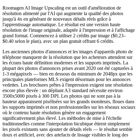
Roomagen AI Image Upscaling est un outil d'amélioration de
résolution alimenté par l'AI qui augmente la qualité des photos
jusqu'à 4x en générant de nouveaux détails réels grâce à
l'apprentissage automatique. Le résultat est une version haute
résolution de l'image originale, adaptée à l'impression et à l'affichage
grand format. Commencez à utiliser 2 crédits par image ($0.23–
$0.40 selon le plan), avec un plan gratuit offrant 6 crédits.
Les anciennes photos d'annonces et les images d'appareils photo de
téléphone manquent de la résolution que les acheteurs attendent sur
les écrans haute définition modernes et les supports imprimés. La
plupart des photos d'annonces prises avant 2020 ont été capturées à
1-3 mégapixels — bien en dessous du minimum de 2048px que les
principales plateformes MLS exigent désormais pour les annonces
vedettes. Les brochures prêtes à l'impression exigent une résolution
encore plus élevée : un dépliant A3 standard nécessite environ
3500x5000 pixels à 300 DPI. Les photos qui ne sont pas à la
hauteur apparaissent pixélisées sur les grands moniteurs, floues dans
les supports imprimés et non professionnelles sur les réseaux sociaux
où le contenu haute résolution génère un engagement
significativement plus élevé. Les méthodes de mise à l'échelle
traditionnelles comme l'interpolation bicubique étirent simplement
les pixels existants sans ajouter de détails réels — le résultat semble
doux et artificiel, avec des artefacts de lissage visibles le long des