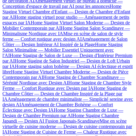
de décoration AI
Aménagement virtuel de bureau à domicile —
Conception d'espace de travail par AI pour les annonces
Home
Staging Virtuel Chambre d'Enfant — Design de Chambre d'Enfant
par AI
Home staging virtuel pour studio — Aménagement de petits
espaces par IA
Home Staging Virtuel Salon Moderne — Design de
Mobilier Contemporain par AI
Home Staging Salon Scandinave —
Minimalisme Nordique avec IA
Mise en scène de salon de style
ferme — Confort rustique avec design AI
Aménagement de Salon
Côtier — Design Intérieur AI Inspiré de la Plage
Home Staging
Salon Minimaliste — Mobilier Essentiel Uniquement avec
l'AI
Home Staging de Salon de Luxe — Design d'Intérieur Premium
par AI
Home Staging de Salon Industriel — Design de Loft Urbain
par IA
Home staging salon bohème — Design AI éclectique et esprit
libre
Home Staging Virtuel Chambre Moderne — Design de Pièce
Contemporain par AI
Home Staging de Chambre Scandinave —
Sérénité Nordique avec Design AI
Home Staging de Chambre Style
Ferme — Confort Rustique avec Design par IA
Home Staging de
Chambre Côtier — Design de Chambre Inspiré de la Plage par
IA
Aménagement de chambre minimaliste — Simplicité sereine avec
design AI
Aménagement de Chambre Bohème — Confort
Éclectique avec Design IA
Home Staging Chambre de Luxe —
Design de Chambre Premium par AI
Home Staging Chambre
Japandi — Design AI Fusion Japonais-Scandinave
Mise en scène
virtuelle de cuisine moderne — Design de cuisine contemporain par
IA
Home Staging de Cuisine de Ferme — Chaleur Rustique avec