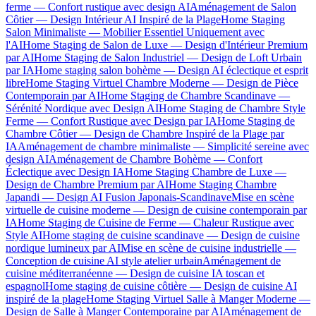
ferme — Confort rustique avec design AI
Aménagement de Salon
Côtier — Design Intérieur AI Inspiré de la Plage
Home Staging
Salon Minimaliste — Mobilier Essentiel Uniquement avec
l'AI
Home Staging de Salon de Luxe — Design d'Intérieur Premium
par AI
Home Staging de Salon Industriel — Design de Loft Urbain
par IA
Home staging salon bohème — Design AI éclectique et esprit
libre
Home Staging Virtuel Chambre Moderne — Design de Pièce
Contemporain par AI
Home Staging de Chambre Scandinave —
Sérénité Nordique avec Design AI
Home Staging de Chambre Style
Ferme — Confort Rustique avec Design par IA
Home Staging de
Chambre Côtier — Design de Chambre Inspiré de la Plage par
IA
Aménagement de chambre minimaliste — Simplicité sereine avec
design AI
Aménagement de Chambre Bohème — Confort
Éclectique avec Design IA
Home Staging Chambre de Luxe —
Design de Chambre Premium par AI
Home Staging Chambre
Japandi — Design AI Fusion Japonais-Scandinave
Mise en scène
virtuelle de cuisine moderne — Design de cuisine contemporain par
IA
Home Staging de Cuisine de Ferme — Chaleur Rustique avec
Style AI
Home staging de cuisine scandinave — Design de cuisine
nordique lumineux par AI
Mise en scène de cuisine industrielle —
Conception de cuisine AI style atelier urbain
Aménagement de
cuisine méditerranéenne — Design de cuisine IA toscan et
espagnol
Home staging de cuisine côtière — Design de cuisine AI
inspiré de la plage
Home Staging Virtuel Salle à Manger Moderne —
Design de Salle à Manger Contemporaine par AI
Aménagement de