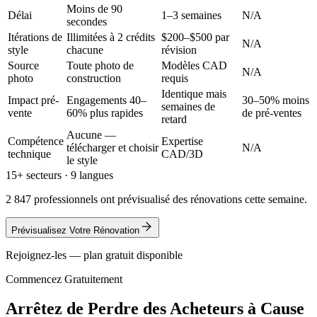
Moins de 90
Délai
1–3 semaines
N/A
secondes
Itérations de
Illimitées à 2 crédits
$200–$500 par
N/A
style
chacune
révision
Source
Toute photo de
Modèles CAD
N/A
photo
construction
requis
Identique mais
Impact pré-
Engagements 40–
30–50% moins
semaines de
vente
60% plus rapides
de pré-ventes
retard
Aucune —
Compétence
Expertise
télécharger et choisir
N/A
technique
CAD/3D
le style
15+ secteurs · 9 langues
2 847 professionnels ont prévisualisé des rénovations cette semaine.
Prévisualisez Votre Rénovation
Rejoignez-les — plan gratuit disponible
Commencez Gratuitement
Arrêtez de Perdre des Acheteurs à Cause