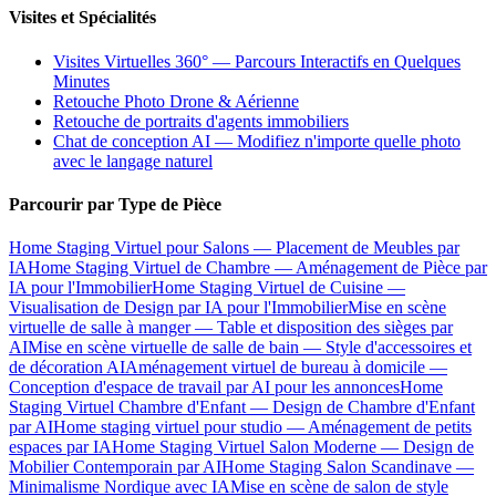
Visites et Spécialités
Visites Virtuelles 360° — Parcours Interactifs en Quelques
Minutes
Retouche Photo Drone & Aérienne
Retouche de portraits d'agents immobiliers
Chat de conception AI — Modifiez n'importe quelle photo
avec le langage naturel
Parcourir par Type de Pièce
Home Staging Virtuel pour Salons — Placement de Meubles par
IA
Home Staging Virtuel de Chambre — Aménagement de Pièce par
IA pour l'Immobilier
Home Staging Virtuel de Cuisine —
Visualisation de Design par IA pour l'Immobilier
Mise en scène
virtuelle de salle à manger — Table et disposition des sièges par
AI
Mise en scène virtuelle de salle de bain — Style d'accessoires et
de décoration AI
Aménagement virtuel de bureau à domicile —
Conception d'espace de travail par AI pour les annonces
Home
Staging Virtuel Chambre d'Enfant — Design de Chambre d'Enfant
par AI
Home staging virtuel pour studio — Aménagement de petits
espaces par IA
Home Staging Virtuel Salon Moderne — Design de
Mobilier Contemporain par AI
Home Staging Salon Scandinave —
Minimalisme Nordique avec IA
Mise en scène de salon de style