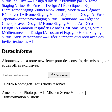
Virtuel de Luxe — Design d'Intérieur Premium par IA
Home
Staging Virtuel Bohème — Design AI Éclectique et Esprit
Libre
Home Staging Virtuel Mid-Century Modern — Élégance
Rétro avec l'AI
Home Staging Virtuel Japandi — Design AI Fusion
Japonais-Scandinave
Staging Virtuel Traditionnel — Élégance
Classique avec Design IA
Home Staging Virtuel Art Déco —
Design IA Glamour Inspiré des Années 20
Home Staging Virtuel
Méditerranéen — Design IA Toscan et Espagnol
Home Staging
Virtuel Style Personnalisé — Créez n'importe quel look avec des
invites textuelles AI
Restez informe
Abonnez-vous a notre newsletter pour des conseils, des mises a jour
et des offres exclusives.
S'abonner
© 2026 Roomagen. Tous droits reserves.
Amélioration Photo par AI | Mise en Scène Virtuelle |
Transformation Visuelle