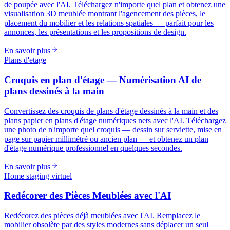
de poupée avec l'AI. Téléchargez n'importe quel plan et obtenez une
visualisation 3D meublée montrant l'agencement des pièces, le
placement du mobilier et les relations spatiales — parfait pour les
annonces, les présentations et les propositions de design.
En savoir plus
Plans d'etage
Croquis en plan d'étage — Numérisation AI de
plans dessinés à la main
Convertissez des croquis de plans d'étage dessinés à la main et des
plans papier en plans d'étage numériques nets avec l'AI. Téléchargez
une photo de n'importe quel croquis — dessin sur serviette, mise en
page sur papier millimétré ou ancien plan — et obtenez un plan
d'étage numérique professionnel en quelques secondes.
En savoir plus
Home staging virtuel
Redécorer des Pièces Meublées avec l'AI
Redécorez des pièces déjà meublées avec l'AI. Remplacez le
mobilier obsolète par des styles modernes sans déplacer un seul