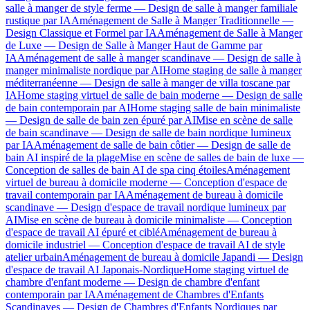
salle à manger de style ferme — Design de salle à manger familiale
rustique par IA
Aménagement de Salle à Manger Traditionnelle —
Design Classique et Formel par IA
Aménagement de Salle à Manger
de Luxe — Design de Salle à Manger Haut de Gamme par
IA
Aménagement de salle à manger scandinave — Design de salle à
manger minimaliste nordique par AI
Home staging de salle à manger
méditerranéenne — Design de salle à manger de villa toscane par
IA
Home staging virtuel de salle de bain moderne — Design de salle
de bain contemporain par AI
Home staging salle de bain minimaliste
— Design de salle de bain zen épuré par AI
Mise en scène de salle
de bain scandinave — Design de salle de bain nordique lumineux
par IA
Aménagement de salle de bain côtier — Design de salle de
bain AI inspiré de la plage
Mise en scène de salles de bain de luxe —
Conception de salles de bain AI de spa cinq étoiles
Aménagement
virtuel de bureau à domicile moderne — Conception d'espace de
travail contemporain par IA
Aménagement de bureau à domicile
scandinave — Design d'espace de travail nordique lumineux par
AI
Mise en scène de bureau à domicile minimaliste — Conception
d'espace de travail AI épuré et ciblé
Aménagement de bureau à
domicile industriel — Conception d'espace de travail AI de style
atelier urbain
Aménagement de bureau à domicile Japandi — Design
d'espace de travail AI Japonais-Nordique
Home staging virtuel de
chambre d'enfant moderne — Design de chambre d'enfant
contemporain par IA
Aménagement de Chambres d'Enfants
Scandinaves — Design de Chambres d'Enfants Nordiques par