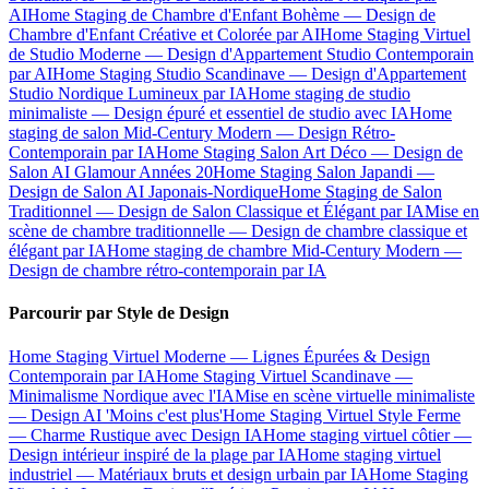
AI
Home Staging de Chambre d'Enfant Bohème — Design de
Chambre d'Enfant Créative et Colorée par AI
Home Staging Virtuel
de Studio Moderne — Design d'Appartement Studio Contemporain
par AI
Home Staging Studio Scandinave — Design d'Appartement
Studio Nordique Lumineux par IA
Home staging de studio
minimaliste — Design épuré et essentiel de studio avec IA
Home
staging de salon Mid-Century Modern — Design Rétro-
Contemporain par IA
Home Staging Salon Art Déco — Design de
Salon AI Glamour Années 20
Home Staging Salon Japandi —
Design de Salon AI Japonais-Nordique
Home Staging de Salon
Traditionnel — Design de Salon Classique et Élégant par IA
Mise en
scène de chambre traditionnelle — Design de chambre classique et
élégant par IA
Home staging de chambre Mid-Century Modern —
Design de chambre rétro-contemporain par IA
Parcourir par Style de Design
Home Staging Virtuel Moderne — Lignes Épurées & Design
Contemporain par IA
Home Staging Virtuel Scandinave —
Minimalisme Nordique avec l'IA
Mise en scène virtuelle minimaliste
— Design AI 'Moins c'est plus'
Home Staging Virtuel Style Ferme
— Charme Rustique avec Design IA
Home staging virtuel côtier —
Design intérieur inspiré de la plage par IA
Home staging virtuel
industriel — Matériaux bruts et design urbain par IA
Home Staging