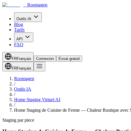
Roomagen
Outils IA
Blog
Tarifs
API
FAQ
FR
Français
Connexion
Essai gratuit
FR
Français
Roomagen
/
Outils IA
/
Home Staging Virtuel AI
/
Home Staging de Cuisine de Ferme — Chaleur Rustique avec S
Staging par piece