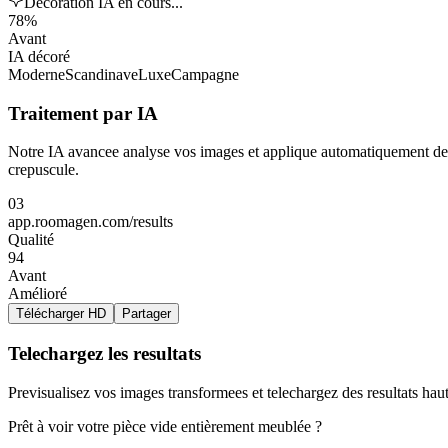
Décoration IA en cours...
78%
Avant
IA décoré
Moderne
Scandinave
Luxe
Campagne
Traitement par IA
Notre IA avancee analyse vos images et applique automatiquement des am
crepuscule.
03
app.roomagen.com/results
Qualité
94
Avant
Amélioré
Télécharger HD
Partager
Telechargez les resultats
Previsualisez vos images transformees et telechargez des resultats hau
Prêt à voir votre pièce vide entièrement meublée ?