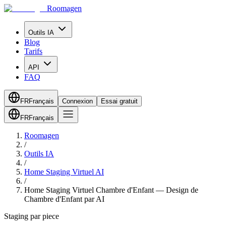
Roomagen
Outils IA
Blog
Tarifs
API
FAQ
FR
Français
Connexion
Essai gratuit
FR
Français
Roomagen
/
Outils IA
/
Home Staging Virtuel AI
/
Home Staging Virtuel Chambre d'Enfant — Design de
Chambre d'Enfant par AI
Staging par piece