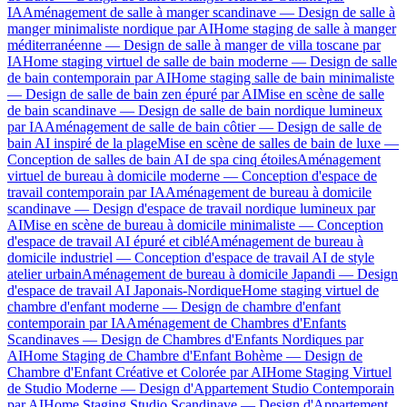
IA
Aménagement de salle à manger scandinave — Design de salle à
manger minimaliste nordique par AI
Home staging de salle à manger
méditerranéenne — Design de salle à manger de villa toscane par
IA
Home staging virtuel de salle de bain moderne — Design de salle
de bain contemporain par AI
Home staging salle de bain minimaliste
— Design de salle de bain zen épuré par AI
Mise en scène de salle
de bain scandinave — Design de salle de bain nordique lumineux
par IA
Aménagement de salle de bain côtier — Design de salle de
bain AI inspiré de la plage
Mise en scène de salles de bain de luxe —
Conception de salles de bain AI de spa cinq étoiles
Aménagement
virtuel de bureau à domicile moderne — Conception d'espace de
travail contemporain par IA
Aménagement de bureau à domicile
scandinave — Design d'espace de travail nordique lumineux par
AI
Mise en scène de bureau à domicile minimaliste — Conception
d'espace de travail AI épuré et ciblé
Aménagement de bureau à
domicile industriel — Conception d'espace de travail AI de style
atelier urbain
Aménagement de bureau à domicile Japandi — Design
d'espace de travail AI Japonais-Nordique
Home staging virtuel de
chambre d'enfant moderne — Design de chambre d'enfant
contemporain par IA
Aménagement de Chambres d'Enfants
Scandinaves — Design de Chambres d'Enfants Nordiques par
AI
Home Staging de Chambre d'Enfant Bohème — Design de
Chambre d'Enfant Créative et Colorée par AI
Home Staging Virtuel
de Studio Moderne — Design d'Appartement Studio Contemporain
par AI
Home Staging Studio Scandinave — Design d'Appartement