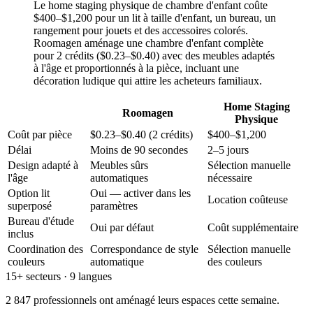
Le home staging physique de chambre d'enfant coûte
$400–$1,200 pour un lit à taille d'enfant, un bureau, un
rangement pour jouets et des accessoires colorés.
Roomagen aménage une chambre d'enfant complète
pour 2 crédits ($0.23–$0.40) avec des meubles adaptés
à l'âge et proportionnés à la pièce, incluant une
décoration ludique qui attire les acheteurs familiaux.
Home Staging
Roomagen
Physique
Coût par pièce
$0.23–$0.40 (2 crédits)
$400–$1,200
Délai
Moins de 90 secondes
2–5 jours
Design adapté à
Meubles sûrs
Sélection manuelle
l'âge
automatiques
nécessaire
Option lit
Oui — activer dans les
Location coûteuse
superposé
paramètres
Bureau d'étude
Oui par défaut
Coût supplémentaire
inclus
Coordination des
Correspondance de style
Sélection manuelle
couleurs
automatique
des couleurs
15+ secteurs · 9 langues
2 847 professionnels ont aménagé leurs espaces cette semaine.