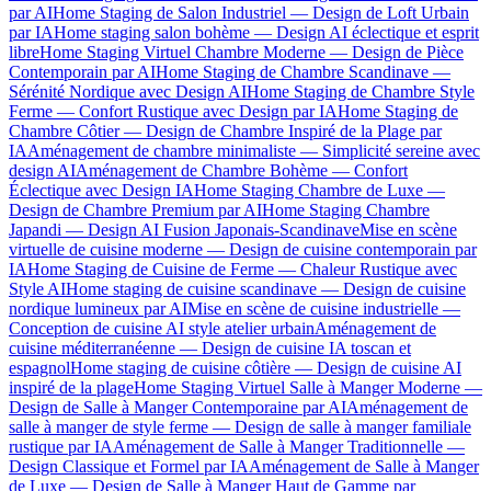
par AI
Home Staging de Salon Industriel — Design de Loft Urbain
par IA
Home staging salon bohème — Design AI éclectique et esprit
libre
Home Staging Virtuel Chambre Moderne — Design de Pièce
Contemporain par AI
Home Staging de Chambre Scandinave —
Sérénité Nordique avec Design AI
Home Staging de Chambre Style
Ferme — Confort Rustique avec Design par IA
Home Staging de
Chambre Côtier — Design de Chambre Inspiré de la Plage par
IA
Aménagement de chambre minimaliste — Simplicité sereine avec
design AI
Aménagement de Chambre Bohème — Confort
Éclectique avec Design IA
Home Staging Chambre de Luxe —
Design de Chambre Premium par AI
Home Staging Chambre
Japandi — Design AI Fusion Japonais-Scandinave
Mise en scène
virtuelle de cuisine moderne — Design de cuisine contemporain par
IA
Home Staging de Cuisine de Ferme — Chaleur Rustique avec
Style AI
Home staging de cuisine scandinave — Design de cuisine
nordique lumineux par AI
Mise en scène de cuisine industrielle —
Conception de cuisine AI style atelier urbain
Aménagement de
cuisine méditerranéenne — Design de cuisine IA toscan et
espagnol
Home staging de cuisine côtière — Design de cuisine AI
inspiré de la plage
Home Staging Virtuel Salle à Manger Moderne —
Design de Salle à Manger Contemporaine par AI
Aménagement de
salle à manger de style ferme — Design de salle à manger familiale
rustique par IA
Aménagement de Salle à Manger Traditionnelle —
Design Classique et Formel par IA
Aménagement de Salle à Manger
de Luxe — Design de Salle à Manger Haut de Gamme par