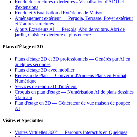
Rendu de structures extérieures - Visualisation d'ADU et
d'extensions
Rendu et Visualisation d'Extérieurs de Maison
Aménagement extérieur — Pergola, Terrasse, Foyer extérieur
et 7 autres structures
Ajouts Extérieurs AI — Pergola, Abri de voiture, Abri de
jardin, Cuisine extérieure et plus encore
Plans d'Étage et 3D
Plans d'étage 2D et 3D professionnels — Générés par AI en
quelques secondes
Plans d'étage 3D avec mobilier
Redessin de Plan — Convertir d'Anciens Plans en Format
Numérique
Services de rendu 3D d'intérieur
Croquis en plan d'étage — Numérisation AI de plans dessinés
à la main
Plan d'étage en 3D — Générateur de vue maison de poupée
AI
Visites et Spécialités
Visites Virtuelles 360° — Parcours Interactifs en Quelques