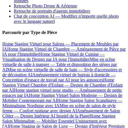
Minutes
Retouche Photo Drone & Aérienne
Retouche de portraits d'agents immobiliers
Chat de conception AI — Modifiez n'importe quelle photo
avec le langage naturel
Parcourir par Type de Pièce
Home Staging Virtuel pour Salons — Placement de Meubles par
IA
Home Staging Virtuel de Chambre — Aménagement de Pièce par
IA pour l'Immobilier
Home Staging Virtuel de Cuisine —
Visualisation de Design par IA pour l'Immobilier
Mise en scène
virtuelle de salle à manger — Table et disposition des sièges par
AI
Mise en scène virtuelle de salle de bain — Style d'accessoires et
de décoration AI
Aménagement virtuel de bureau à domicile —
Conception d'espace de travail par AI pour les annonces
Home
Staging Virtuel Chambre d'Enfant — Design de Chambre d'Enfant
par AI
Home staging virtuel pour studio — Aménagement de petits
espaces par IA
Home Staging Virtuel Salon Moderne — Design de
Mobilier Contemporain par AI
Home Staging Salon Scandinave —
Minimalisme Nordique avec IA
Mise en scène de salon de style
ferme — Confort rustique avec design AI
Aménagement de Salon
Côtier — Design Intérieur AI Inspiré de la Plage
Home Staging
Salon Minimaliste — Mobilier Essentiel Uniquement avec
l'AI
Home Staging de Salon de Luxe — Design d'Intérieur Premium