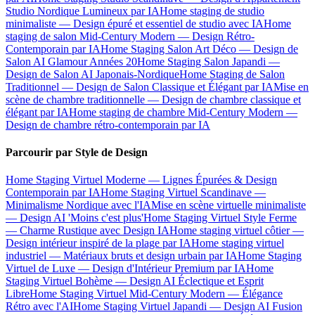
Studio Nordique Lumineux par IA
Home staging de studio
minimaliste — Design épuré et essentiel de studio avec IA
Home
staging de salon Mid-Century Modern — Design Rétro-
Contemporain par IA
Home Staging Salon Art Déco — Design de
Salon AI Glamour Années 20
Home Staging Salon Japandi —
Design de Salon AI Japonais-Nordique
Home Staging de Salon
Traditionnel — Design de Salon Classique et Élégant par IA
Mise en
scène de chambre traditionnelle — Design de chambre classique et
élégant par IA
Home staging de chambre Mid-Century Modern —
Design de chambre rétro-contemporain par IA
Parcourir par Style de Design
Home Staging Virtuel Moderne — Lignes Épurées & Design
Contemporain par IA
Home Staging Virtuel Scandinave —
Minimalisme Nordique avec l'IA
Mise en scène virtuelle minimaliste
— Design AI 'Moins c'est plus'
Home Staging Virtuel Style Ferme
— Charme Rustique avec Design IA
Home staging virtuel côtier —
Design intérieur inspiré de la plage par IA
Home staging virtuel
industriel — Matériaux bruts et design urbain par IA
Home Staging
Virtuel de Luxe — Design d'Intérieur Premium par IA
Home
Staging Virtuel Bohème — Design AI Éclectique et Esprit
Libre
Home Staging Virtuel Mid-Century Modern — Élégance
Rétro avec l'AI
Home Staging Virtuel Japandi — Design AI Fusion