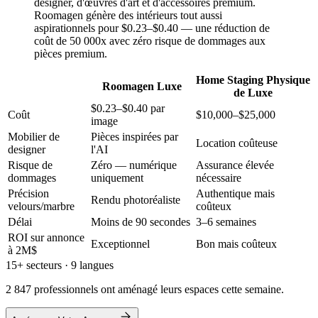
designer, d'œuvres d'art et d'accessoires premium.
Roomagen génère des intérieurs tout aussi
aspirationnels pour $0.23–$0.40 — une réduction de
coût de 50 000x avec zéro risque de dommages aux
pièces premium.
Home Staging Physique
Roomagen Luxe
de Luxe
$0.23–$0.40 par
Coût
$10,000–$25,000
image
Mobilier de
Pièces inspirées par
Location coûteuse
designer
l'AI
Risque de
Zéro — numérique
Assurance élevée
dommages
uniquement
nécessaire
Précision
Authentique mais
Rendu photoréaliste
velours/marbre
coûteux
Délai
Moins de 90 secondes
3–6 semaines
ROI sur annonce
Exceptionnel
Bon mais coûteux
à 2M$
15+ secteurs · 9 langues
2 847 professionnels ont aménagé leurs espaces cette semaine.