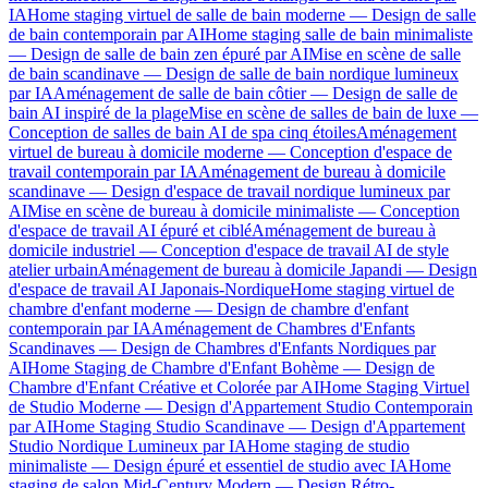
IA
Home staging virtuel de salle de bain moderne — Design de salle
de bain contemporain par AI
Home staging salle de bain minimaliste
— Design de salle de bain zen épuré par AI
Mise en scène de salle
de bain scandinave — Design de salle de bain nordique lumineux
par IA
Aménagement de salle de bain côtier — Design de salle de
bain AI inspiré de la plage
Mise en scène de salles de bain de luxe —
Conception de salles de bain AI de spa cinq étoiles
Aménagement
virtuel de bureau à domicile moderne — Conception d'espace de
travail contemporain par IA
Aménagement de bureau à domicile
scandinave — Design d'espace de travail nordique lumineux par
AI
Mise en scène de bureau à domicile minimaliste — Conception
d'espace de travail AI épuré et ciblé
Aménagement de bureau à
domicile industriel — Conception d'espace de travail AI de style
atelier urbain
Aménagement de bureau à domicile Japandi — Design
d'espace de travail AI Japonais-Nordique
Home staging virtuel de
chambre d'enfant moderne — Design de chambre d'enfant
contemporain par IA
Aménagement de Chambres d'Enfants
Scandinaves — Design de Chambres d'Enfants Nordiques par
AI
Home Staging de Chambre d'Enfant Bohème — Design de
Chambre d'Enfant Créative et Colorée par AI
Home Staging Virtuel
de Studio Moderne — Design d'Appartement Studio Contemporain
par AI
Home Staging Studio Scandinave — Design d'Appartement
Studio Nordique Lumineux par IA
Home staging de studio
minimaliste — Design épuré et essentiel de studio avec IA
Home
staging de salon Mid-Century Modern — Design Rétro-