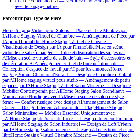
Chat de conception AI — Modifiez n'importe quelle photo
avec le langage naturel
Parcourir par Type de Pièce
Home Staging Virtuel pour Salons — Placement de Meubles par
IA
Home Staging Virtuel de Chambre — Aménagement de Pièce par
IA pour l'Immobilier
Home Staging Virtuel de Cuisine —
Visualisation de Design par IA pour l'Immobilier
Mise en scène
virtuelle de salle à manger — Table et disposition des sièges par
AI
Mise en scène virtuelle de salle de bain — Style d'accessoires et
de décoration AI
Aménagement virtuel de bureau à domicile —
Conception d'espace de travail par AI pour les annonces
Home
Staging Virtuel Chambre d'Enfant — Design de Chambre d'Enfant
par AI
Home staging virtuel pour studio — Aménagement de petits
espaces par IA
Home Staging Virtuel Salon Moderne — Design de
Mobilier Contemporain par AI
Home Staging Salon Scandinave —
Minimalisme Nordique avec IA
Mise en scène de salon de style
ferme — Confort rustique avec design AI
Aménagement de Salon
Côtier — Design Intérieur AI Inspiré de la Plage
Home Staging
Salon Minimaliste — Mobilier Essentiel Uniquement avec
l'AI
Home Staging de Salon de Luxe — Design d'Intérieur Premium
par AI
Home Staging de Salon Industriel — Design de Loft Urbain
par IA
Home staging salon bohème — Design AI éclectique et esprit
libre
Home Staging Virtuel Chambre Moderne — Design de Pièce