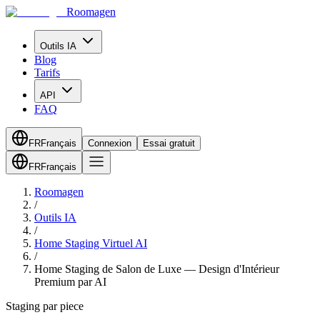
Roomagen
Outils IA
Blog
Tarifs
API
FAQ
FR
Français
Connexion
Essai gratuit
FR
Français
Roomagen
/
Outils IA
/
Home Staging Virtuel AI
/
Home Staging de Salon de Luxe — Design d'Intérieur
Premium par AI
Staging par piece