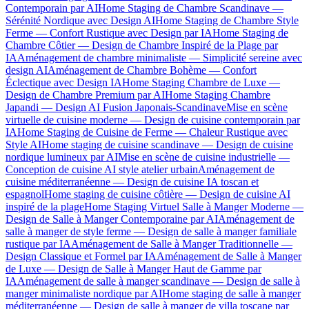
Contemporain par AI
Home Staging de Chambre Scandinave —
Sérénité Nordique avec Design AI
Home Staging de Chambre Style
Ferme — Confort Rustique avec Design par IA
Home Staging de
Chambre Côtier — Design de Chambre Inspiré de la Plage par
IA
Aménagement de chambre minimaliste — Simplicité sereine avec
design AI
Aménagement de Chambre Bohème — Confort
Éclectique avec Design IA
Home Staging Chambre de Luxe —
Design de Chambre Premium par AI
Home Staging Chambre
Japandi — Design AI Fusion Japonais-Scandinave
Mise en scène
virtuelle de cuisine moderne — Design de cuisine contemporain par
IA
Home Staging de Cuisine de Ferme — Chaleur Rustique avec
Style AI
Home staging de cuisine scandinave — Design de cuisine
nordique lumineux par AI
Mise en scène de cuisine industrielle —
Conception de cuisine AI style atelier urbain
Aménagement de
cuisine méditerranéenne — Design de cuisine IA toscan et
espagnol
Home staging de cuisine côtière — Design de cuisine AI
inspiré de la plage
Home Staging Virtuel Salle à Manger Moderne —
Design de Salle à Manger Contemporaine par AI
Aménagement de
salle à manger de style ferme — Design de salle à manger familiale
rustique par IA
Aménagement de Salle à Manger Traditionnelle —
Design Classique et Formel par IA
Aménagement de Salle à Manger
de Luxe — Design de Salle à Manger Haut de Gamme par
IA
Aménagement de salle à manger scandinave — Design de salle à
manger minimaliste nordique par AI
Home staging de salle à manger
méditerranéenne — Design de salle à manger de villa toscane par