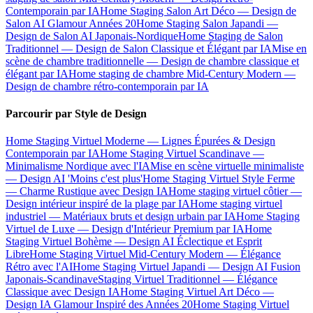
Contemporain par IA
Home Staging Salon Art Déco — Design de
Salon AI Glamour Années 20
Home Staging Salon Japandi —
Design de Salon AI Japonais-Nordique
Home Staging de Salon
Traditionnel — Design de Salon Classique et Élégant par IA
Mise en
scène de chambre traditionnelle — Design de chambre classique et
élégant par IA
Home staging de chambre Mid-Century Modern —
Design de chambre rétro-contemporain par IA
Parcourir par Style de Design
Home Staging Virtuel Moderne — Lignes Épurées & Design
Contemporain par IA
Home Staging Virtuel Scandinave —
Minimalisme Nordique avec l'IA
Mise en scène virtuelle minimaliste
— Design AI 'Moins c'est plus'
Home Staging Virtuel Style Ferme
— Charme Rustique avec Design IA
Home staging virtuel côtier —
Design intérieur inspiré de la plage par IA
Home staging virtuel
industriel — Matériaux bruts et design urbain par IA
Home Staging
Virtuel de Luxe — Design d'Intérieur Premium par IA
Home
Staging Virtuel Bohème — Design AI Éclectique et Esprit
Libre
Home Staging Virtuel Mid-Century Modern — Élégance
Rétro avec l'AI
Home Staging Virtuel Japandi — Design AI Fusion
Japonais-Scandinave
Staging Virtuel Traditionnel — Élégance
Classique avec Design IA
Home Staging Virtuel Art Déco —
Design IA Glamour Inspiré des Années 20
Home Staging Virtuel