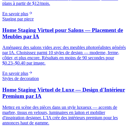
plans à partir de $12/mois.
En savoir plus
Staging par piece
Home Staging Virtuel pour Salons — Placement de
Meubles par IA
Aménagez des salons vides avec des meubles photoréalistes générés
par IA. Choisissez parmi 10 styles de design — moderne, ferme,
côtier, et plus encore. Résultats en moins de 90 secondes pour
$0.23–$0.40 par image.
En savoir plus
Styles de decoration
Home Staging Virtuel de Luxe — Design d'Intérieur
Premium par IA
Mettez en scène des pièces dans un style luxueux — accents de
marbre, tissus en velours, luminaires en laiton et mobilier
d'inspiration designer. L'IA crée des intérieurs premium pour les
annonces haut de gamme.