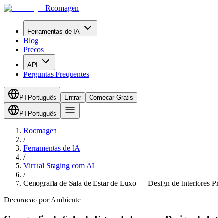
Roomagen
Ferramentas de IA
Blog
Precos
API
Perguntas Frequentes
PT
Português
Entrar
Comecar Gratis
PT
Português
Roomagen
/
Ferramentas de IA
/
Virtual Staging com AI
/
Cenografia de Sala de Estar de Luxo — Design de Interiores
Decoracao por Ambiente