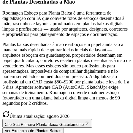
de Plantas Desenhadas à Mão
Roomagen Esboço para Planta Baixa é uma ferramenta de
digitalização com IA que converte fotos de esboços desenhados à
mão, rascunhos e layouts aproximados em plantas baixas digitais
limpas e profissionais — usada por arquitetos, designers, corretores
e proprietários para planejamento de espaços e documentação.
Plantas baixas desenhadas à mão e esboços em papel ainda são a
maneira mais rápida de capturar ideias iniciais de layout —
arquitetos esboçam em guardanapos, proprietários desenham em
papel quadriculado, corretores recebem plantas desenhadas à mão de
vendedores. Mas esses esboços são pouco profissionais para
apresentações, impossíveis de compartilhar digitalmente e não
podem ser editados ou medidos com precisão. A digitalização
profissional em CAD custa $50–$200 por planta baixa e leva de 1 a
5 dias. Aprender software CAD (AutoCAD, SketchUp) exige
semanas de treinamento. Roomagen converte qualquer esboço
fotografado em uma planta baixa digital limpa em menos de 90
segundos por 2 créditos.
Última atualização
:
agosto
2026
Crie Sua Primeira Planta Baixa Gratuitamente
Ver Exemplos de Plantas Baixas