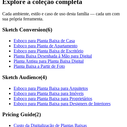
Explore a coleção completa
Cada ambiente, estilo e caso de uso desta família — cada um com
sua própria ferramenta.
Sketch Conversion
(
6
)
Esboço para Planta Baixa de Casa
Esboço para Planta de Apartamento
Esboço para Planta Baixa de Escritório
Planta Baixa Desenhada à Mão para Digital
Planta Antiga para Planta Baixa Digital
Planta Baixa a Partir de Foto
Sketch Audience
(
4
)
Esboço para Planta Baixa para Arquitetos
Esboço para Planta Baixa para Imóveis
Esboço para Planta Baixa para Proprietários
Esboço para Planta Baixa para Designers de Interiores
Pricing Guide
(
2
)
Custo da Digitalização de Plantas Baixas