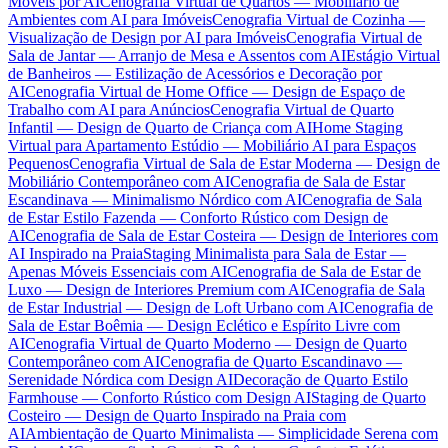
Móveis por AI
Cenografia Virtual de Quartos — Mobiliário de
Ambientes com AI para Imóveis
Cenografia Virtual de Cozinha —
Visualização de Design por AI para Imóveis
Cenografia Virtual de
Sala de Jantar — Arranjo de Mesa e Assentos com AI
Estágio Virtual
de Banheiros — Estilização de Acessórios e Decoração por
AI
Cenografia Virtual de Home Office — Design de Espaço de
Trabalho com AI para Anúncios
Cenografia Virtual de Quarto
Infantil — Design de Quarto de Criança com AI
Home Staging
Virtual para Apartamento Estúdio — Mobiliário AI para Espaços
Pequenos
Cenografia Virtual de Sala de Estar Moderna — Design de
Mobiliário Contemporâneo com AI
Cenografia de Sala de Estar
Escandinava — Minimalismo Nórdico com AI
Cenografia de Sala
de Estar Estilo Fazenda — Conforto Rústico com Design de
AI
Cenografia de Sala de Estar Costeira — Design de Interiores com
AI Inspirado na Praia
Staging Minimalista para Sala de Estar —
Apenas Móveis Essenciais com AI
Cenografia de Sala de Estar de
Luxo — Design de Interiores Premium com AI
Cenografia de Sala
de Estar Industrial — Design de Loft Urbano com AI
Cenografia de
Sala de Estar Boêmia — Design Eclético e Espírito Livre com
AI
Cenografia Virtual de Quarto Moderno — Design de Quarto
Contemporâneo com AI
Cenografia de Quarto Escandinavo —
Serenidade Nórdica com Design AI
Decoração de Quarto Estilo
Farmhouse — Conforto Rústico com Design AI
Staging de Quarto
Costeiro — Design de Quarto Inspirado na Praia com
AI
Ambientação de Quarto Minimalista — Simplicidade Serena com