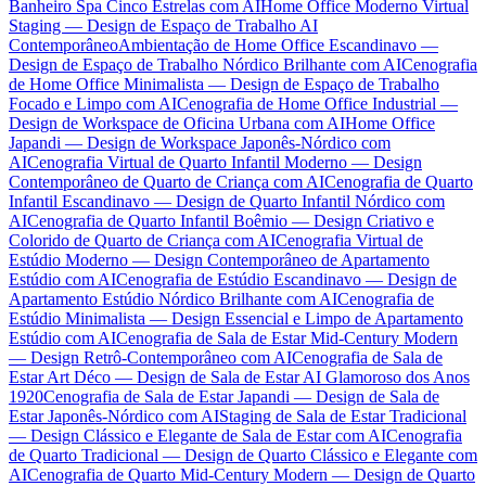
Banheiro Spa Cinco Estrelas com AI
Home Office Moderno Virtual
Staging — Design de Espaço de Trabalho AI
Contemporâneo
Ambientação de Home Office Escandinavo —
Design de Espaço de Trabalho Nórdico Brilhante com AI
Cenografia
de Home Office Minimalista — Design de Espaço de Trabalho
Focado e Limpo com AI
Cenografia de Home Office Industrial —
Design de Workspace de Oficina Urbana com AI
Home Office
Japandi — Design de Workspace Japonês-Nórdico com
AI
Cenografia Virtual de Quarto Infantil Moderno — Design
Contemporâneo de Quarto de Criança com AI
Cenografia de Quarto
Infantil Escandinavo — Design de Quarto Infantil Nórdico com
AI
Cenografia de Quarto Infantil Boêmio — Design Criativo e
Colorido de Quarto de Criança com AI
Cenografia Virtual de
Estúdio Moderno — Design Contemporâneo de Apartamento
Estúdio com AI
Cenografia de Estúdio Escandinavo — Design de
Apartamento Estúdio Nórdico Brilhante com AI
Cenografia de
Estúdio Minimalista — Design Essencial e Limpo de Apartamento
Estúdio com AI
Cenografia de Sala de Estar Mid-Century Modern
— Design Retrô-Contemporâneo com AI
Cenografia de Sala de
Estar Art Déco — Design de Sala de Estar AI Glamoroso dos Anos
1920
Cenografia de Sala de Estar Japandi — Design de Sala de
Estar Japonês-Nórdico com AI
Staging de Sala de Estar Tradicional
— Design Clássico e Elegante de Sala de Estar com AI
Cenografia
de Quarto Tradicional — Design de Quarto Clássico e Elegante com
AI
Cenografia de Quarto Mid-Century Modern — Design de Quarto