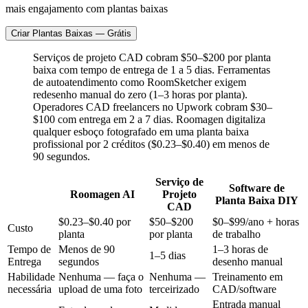
mais engajamento com plantas baixas
Criar Plantas Baixas — Grátis
Serviços de projeto CAD cobram $50–$200 por planta
baixa com tempo de entrega de 1 a 5 dias. Ferramentas
de autoatendimento como RoomSketcher exigem
redesenho manual do zero (1–3 horas por planta).
Operadores CAD freelancers no Upwork cobram $30–
$100 com entrega em 2 a 7 dias. Roomagen digitaliza
qualquer esboço fotografado em uma planta baixa
profissional por 2 créditos ($0.23–$0.40) em menos de
90 segundos.
Serviço de
Software de
Roomagen AI
Projeto
Planta Baixa DIY
CAD
$0.23–$0.40 por
$50–$200
$0–$99/ano + horas
Custo
planta
por planta
de trabalho
Tempo de
Menos de 90
1–3 horas de
1–5 dias
Entrega
segundos
desenho manual
Habilidade
Nenhuma — faça o
Nenhuma —
Treinamento em
necessária
upload de uma foto
terceirizado
CAD/software
Entrada manual