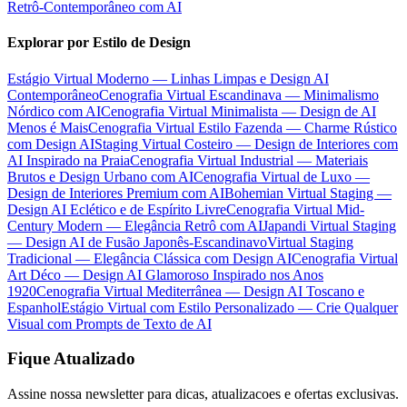
Retrô-Contemporâneo com AI
Explorar por Estilo de Design
Estágio Virtual Moderno — Linhas Limpas e Design AI
Contemporâneo
Cenografia Virtual Escandinava — Minimalismo
Nórdico com AI
Cenografia Virtual Minimalista — Design de AI
Menos é Mais
Cenografia Virtual Estilo Fazenda — Charme Rústico
com Design AI
Staging Virtual Costeiro — Design de Interiores com
AI Inspirado na Praia
Cenografia Virtual Industrial — Materiais
Brutos e Design Urbano com AI
Cenografia Virtual de Luxo —
Design de Interiores Premium com AI
Bohemian Virtual Staging —
Design AI Eclético e de Espírito Livre
Cenografia Virtual Mid-
Century Modern — Elegância Retrô com AI
Japandi Virtual Staging
— Design AI de Fusão Japonês-Escandinavo
Virtual Staging
Tradicional — Elegância Clássica com Design AI
Cenografia Virtual
Art Déco — Design AI Glamoroso Inspirado nos Anos
1920
Cenografia Virtual Mediterrânea — Design AI Toscano e
Espanhol
Estágio Virtual com Estilo Personalizado — Crie Qualquer
Visual com Prompts de Texto de AI
Fique Atualizado
Assine nossa newsletter para dicas, atualizacoes e ofertas exclusivas.