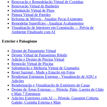
Renovação e Remodelação Virtual de Cozinhas
Renovação Virtual de Banheiro
Substituição Virtual de Pisos
Pintura Virtual de Paredes
Reforma de Móveis - Atualize Peças Existentes
Remodelar Superfícies - Atualizar Acabamentos
Visualização de Interiores em Construção — Prévia de
Ambiente Finalizado com AI
Exterior e Paisagismo
Design de Paisagismo Virtual
Design Virtual de Paisagismo Rígido
Adição e Design de Piscina Virtual
Remoção Virtual de Piscina
Substituição e Melhoria Virtual de Gramados
Reset Sazonal - Mude a Estação em Fotos
Renderizar Estruturas Externas - Visualização de ADU e
Adições
Renderização e Visualização de Exteriores de Casas
Design de Áreas Externas — Pérgola, Pátio, Lareira de Chão
e Mais 7 Estruturas
Adições Exteriores com AI — Pérgola, Garagem Coberta,
Galpão, Cozinha Externa e Mais