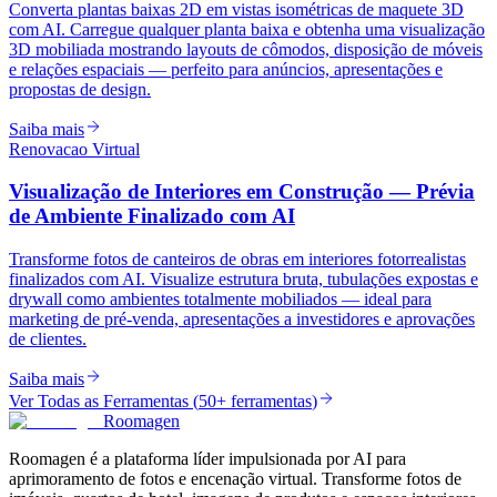
Converta plantas baixas 2D em vistas isométricas de maquete 3D
com AI. Carregue qualquer planta baixa e obtenha uma visualização
3D mobiliada mostrando layouts de cômodos, disposição de móveis
e relações espaciais — perfeito para anúncios, apresentações e
propostas de design.
Saiba mais
Renovacao Virtual
Visualização de Interiores em Construção — Prévia
de Ambiente Finalizado com AI
Transforme fotos de canteiros de obras em interiores fotorrealistas
finalizados com AI. Visualize estrutura bruta, tubulações expostas e
drywall como ambientes totalmente mobiliados — ideal para
marketing de pré-venda, apresentações a investidores e aprovações
de clientes.
Saiba mais
Ver Todas as Ferramentas
(
50+ ferramentas
)
Roomagen
Roomagen é a plataforma líder impulsionada por AI para
aprimoramento de fotos e encenação virtual. Transforme fotos de