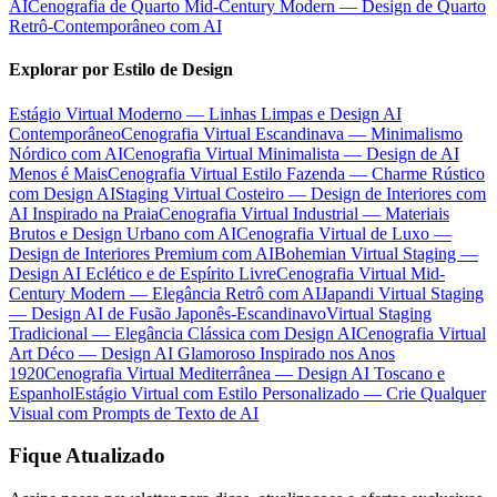
AI
Cenografia de Quarto Mid-Century Modern — Design de Quarto
Retrô-Contemporâneo com AI
Explorar por Estilo de Design
Estágio Virtual Moderno — Linhas Limpas e Design AI
Contemporâneo
Cenografia Virtual Escandinava — Minimalismo
Nórdico com AI
Cenografia Virtual Minimalista — Design de AI
Menos é Mais
Cenografia Virtual Estilo Fazenda — Charme Rústico
com Design AI
Staging Virtual Costeiro — Design de Interiores com
AI Inspirado na Praia
Cenografia Virtual Industrial — Materiais
Brutos e Design Urbano com AI
Cenografia Virtual de Luxo —
Design de Interiores Premium com AI
Bohemian Virtual Staging —
Design AI Eclético e de Espírito Livre
Cenografia Virtual Mid-
Century Modern — Elegância Retrô com AI
Japandi Virtual Staging
— Design AI de Fusão Japonês-Escandinavo
Virtual Staging
Tradicional — Elegância Clássica com Design AI
Cenografia Virtual
Art Déco — Design AI Glamoroso Inspirado nos Anos
1920
Cenografia Virtual Mediterrânea — Design AI Toscano e
Espanhol
Estágio Virtual com Estilo Personalizado — Crie Qualquer
Visual com Prompts de Texto de AI
Fique Atualizado