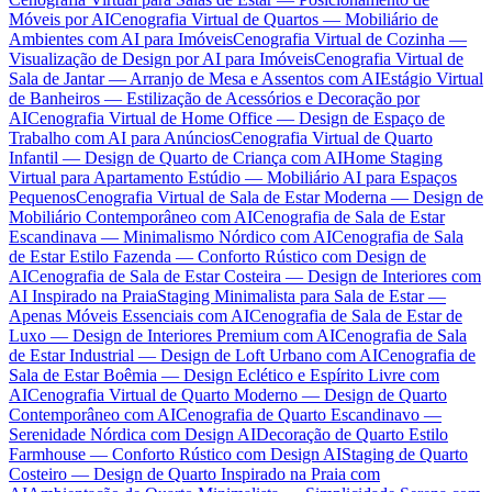
Móveis por AI
Cenografia Virtual de Quartos — Mobiliário de
Ambientes com AI para Imóveis
Cenografia Virtual de Cozinha —
Visualização de Design por AI para Imóveis
Cenografia Virtual de
Sala de Jantar — Arranjo de Mesa e Assentos com AI
Estágio Virtual
de Banheiros — Estilização de Acessórios e Decoração por
AI
Cenografia Virtual de Home Office — Design de Espaço de
Trabalho com AI para Anúncios
Cenografia Virtual de Quarto
Infantil — Design de Quarto de Criança com AI
Home Staging
Virtual para Apartamento Estúdio — Mobiliário AI para Espaços
Pequenos
Cenografia Virtual de Sala de Estar Moderna — Design de
Mobiliário Contemporâneo com AI
Cenografia de Sala de Estar
Escandinava — Minimalismo Nórdico com AI
Cenografia de Sala
de Estar Estilo Fazenda — Conforto Rústico com Design de
AI
Cenografia de Sala de Estar Costeira — Design de Interiores com
AI Inspirado na Praia
Staging Minimalista para Sala de Estar —
Apenas Móveis Essenciais com AI
Cenografia de Sala de Estar de
Luxo — Design de Interiores Premium com AI
Cenografia de Sala
de Estar Industrial — Design de Loft Urbano com AI
Cenografia de
Sala de Estar Boêmia — Design Eclético e Espírito Livre com
AI
Cenografia Virtual de Quarto Moderno — Design de Quarto
Contemporâneo com AI
Cenografia de Quarto Escandinavo —
Serenidade Nórdica com Design AI
Decoração de Quarto Estilo
Farmhouse — Conforto Rústico com Design AI
Staging de Quarto
Costeiro — Design de Quarto Inspirado na Praia com