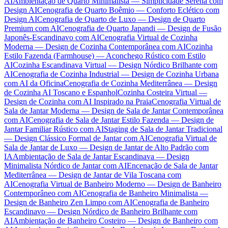
AI
Ambientação de Quarto Minimalista — Simplicidade Serena com
Design AI
Cenografia de Quarto Boêmio — Conforto Eclético com
Design AI
Cenografia de Quarto de Luxo — Design de Quarto
Premium com AI
Cenografia de Quarto Japandi — Design de Fusão
Japonês-Escandinavo com AI
Cenografia Virtual de Cozinha
Moderna — Design de Cozinha Contemporânea com AI
Cozinha
Estilo Fazenda (Farmhouse) — Aconchego Rústico com Estilo
AI
Cozinha Escandinava Virtual — Design Nórdico Brilhante com
AI
Cenografia de Cozinha Industrial — Design de Cozinha Urbana
com AI da Oficina
Cenografia de Cozinha Mediterrânea — Design
de Cozinha AI Toscano e Espanhol
Cozinha Costeira Virtual —
Design de Cozinha com AI Inspirado na Praia
Cenografia Virtual de
Sala de Jantar Moderna — Design de Sala de Jantar Contemporânea
com AI
Cenografia de Sala de Jantar Estilo Fazenda — Design de
Jantar Familiar Rústico com AI
Staging de Sala de Jantar Tradicional
— Design Clássico Formal de Jantar com AI
Cenografia Virtual de
Sala de Jantar de Luxo — Design de Jantar de Alto Padrão com
IA
Ambientação de Sala de Jantar Escandinava — Design
Minimalista Nórdico de Jantar com AI
Encenação de Sala de Jantar
Mediterrânea — Design de Jantar de Vila Toscana com
AI
Cenografia Virtual de Banheiro Moderno — Design de Banheiro
Contemporâneo com AI
Cenografia de Banheiro Minimalista —
Design de Banheiro Zen Limpo com AI
Cenografia de Banheiro
Escandinavo — Design Nórdico de Banheiro Brilhante com
AI
Ambientação de Banheiro Costeiro — Design de Banheiro com