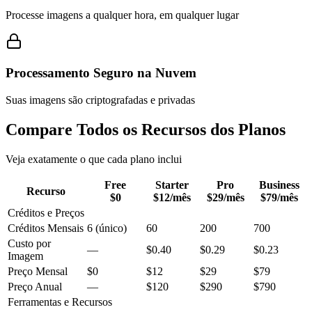
Processe imagens a qualquer hora, em qualquer lugar
Processamento Seguro na Nuvem
Suas imagens são criptografadas e privadas
Compare Todos os Recursos dos Planos
Veja exatamente o que cada plano inclui
Free
Starter
Pro
Business
Recurso
$0
$12
/mês
$29
/mês
$79
/mês
Créditos e Preços
Créditos Mensais
6 (único)
60
200
700
Custo por
—
$0.40
$0.29
$0.23
Imagem
Preço Mensal
$0
$12
$29
$79
Preço Anual
—
$120
$290
$790
Ferramentas e Recursos