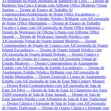
AI Inspirado na Praia
Cenografia de Banheiro de Luxo — Design de
Banheiro Spa Cinco Estrelas com AI
Home Office Moderno Virtual
Staging — Design de Espaço de Trabalho AI
Contemporâneo
Ambientação de Home Office Escandinavo —
Design de Espaço de Trabalho Nórdico Brilhante com AI
Cenografia
de Home Office Minimalista — Design de Espaço de Trabalho
Focado e Limpo com AI
Cenografia de Home Office Industrial —
Design de Workspace de Oficina Urbana com AI
Home Office
Japandi — Design de Workspace Japonês-Nórdico com
AI
Cenografia Virtual de Quarto Infantil Moderno — Design
Contemporâneo de Quarto de Criança com AI
Cenografia de Quarto
Infantil Escandinavo — Design de Quarto Infantil Nórdico com
AI
Cenografia de Quarto Infantil Boêmio — Design Criativo e
Colorido de Quarto de Criança com AI
Cenografia Virtual de
Estúdio Moderno — Design Contemporâneo de Apartamento
Estúdio com AI
Cenografia de Estúdio Escandinavo — Design de
Apartamento Estúdio Nórdico Brilhante com AI
Cenografia de
Estúdio Minimalista — Design Essencial e Limpo de Apartamento
Estúdio com AI
Cenografia de Sala de Estar Mid-Century Modern
— Design Retrô-Contemporâneo com AI
Cenografia de Sala de
Estar Art Déco — Design de Sala de Estar AI Glamoroso dos Anos
1920
Cenografia de Sala de Estar Japandi — Design de Sala de
Estar Japonês-Nórdico com AI
Staging de Sala de Estar Tradicional
— Design Clássico e Elegante de Sala de Estar com AI
Cenografia
de Quarto Tradicional — Design de Quarto Clássico e Elegante com