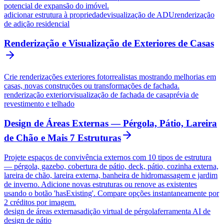
potencial de expansão do imóvel.
adicionar estrutura à propriedade
visualização de ADU
renderização
de adição residencial
Renderização e Visualização de Exteriores de Casas
Crie renderizações exteriores fotorrealistas mostrando melhorias em
casas, novas construções ou transformações de fachada.
renderização exterior
visualização de fachada de casa
prévia de
revestimento e telhado
Design de Áreas Externas — Pérgola, Pátio, Lareira
de Chão e Mais 7 Estruturas
Projete espaços de convivência externos com 10 tipos de estrutura
— pérgola, gazebo, cobertura de pátio, deck, pátio, cozinha externa,
lareira de chão, lareira externa, banheira de hidromassagem e jardim
de inverno. Adicione novas estruturas ou renove as existentes
usando o botão 'hasExisting'. Compare opções instantaneamente por
2 créditos por imagem.
design de áreas externas
adição virtual de pérgola
ferramenta AI de
design de pátio