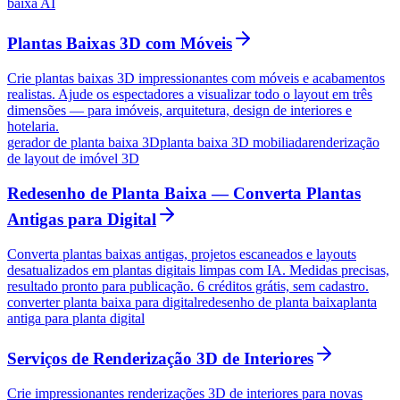
baixa AI
Plantas Baixas 3D com Móveis
Crie plantas baixas 3D impressionantes com móveis e acabamentos
realistas. Ajude os espectadores a visualizar todo o layout em três
dimensões — para imóveis, arquitetura, design de interiores e
hotelaria.
gerador de planta baixa 3D
planta baixa 3D mobiliada
renderização
de layout de imóvel 3D
Redesenho de Planta Baixa — Converta Plantas
Antigas para Digital
Converta plantas baixas antigas, projetos escaneados e layouts
desatualizados em plantas digitais limpas com IA. Medidas precisas,
resultado pronto para publicação. 6 créditos grátis, sem cadastro.
converter planta baixa para digital
redesenho de planta baixa
planta
antiga para planta digital
Serviços de Renderização 3D de Interiores
Crie impressionantes renderizações 3D de interiores para novas