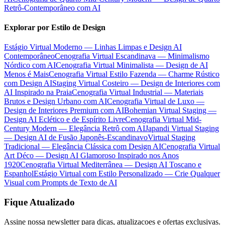
Retrô-Contemporâneo com AI
Explorar por Estilo de Design
Estágio Virtual Moderno — Linhas Limpas e Design AI
Contemporâneo
Cenografia Virtual Escandinava — Minimalismo
Nórdico com AI
Cenografia Virtual Minimalista — Design de AI
Menos é Mais
Cenografia Virtual Estilo Fazenda — Charme Rústico
com Design AI
Staging Virtual Costeiro — Design de Interiores com
AI Inspirado na Praia
Cenografia Virtual Industrial — Materiais
Brutos e Design Urbano com AI
Cenografia Virtual de Luxo —
Design de Interiores Premium com AI
Bohemian Virtual Staging —
Design AI Eclético e de Espírito Livre
Cenografia Virtual Mid-
Century Modern — Elegância Retrô com AI
Japandi Virtual Staging
— Design AI de Fusão Japonês-Escandinavo
Virtual Staging
Tradicional — Elegância Clássica com Design AI
Cenografia Virtual
Art Déco — Design AI Glamoroso Inspirado nos Anos
1920
Cenografia Virtual Mediterrânea — Design AI Toscano e
Espanhol
Estágio Virtual com Estilo Personalizado — Crie Qualquer
Visual com Prompts de Texto de AI
Fique Atualizado
Assine nossa newsletter para dicas, atualizacoes e ofertas exclusivas.