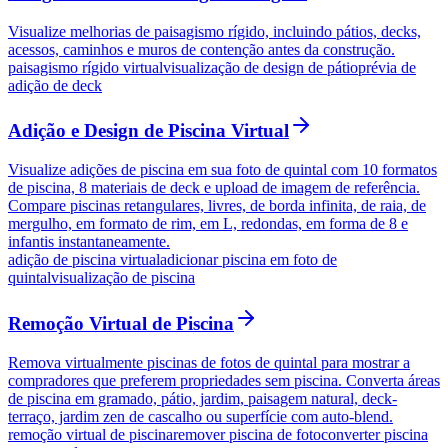
Visualize melhorias de paisagismo rígido, incluindo pátios, decks,
acessos, caminhos e muros de contenção antes da construção.
paisagismo rígido virtual
visualização de design de pátio
prévia de
adição de deck
Adição e Design de Piscina Virtual
Visualize adições de piscina em sua foto de quintal com 10 formatos
de piscina, 8 materiais de deck e upload de imagem de referência.
Compare piscinas retangulares, livres, de borda infinita, de raia, de
mergulho, em formato de rim, em L, redondas, em forma de 8 e
infantis instantaneamente.
adição de piscina virtual
adicionar piscina em foto de
quintal
visualização de piscina
Remoção Virtual de Piscina
Remova virtualmente piscinas de fotos de quintal para mostrar a
compradores que preferem propriedades sem piscina. Converta áreas
de piscina em gramado, pátio, jardim, paisagem natural, deck-
terraço, jardim zen de cascalho ou superfície com auto-blend.
remoção virtual de piscina
remover piscina de foto
converter piscina