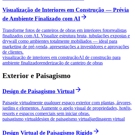
Visualização de Interiores em Construção — Prévia
de Ambiente Finalizado com AI
Transforme fotos de canteiros de obras em interiores fotorrealistas
finalizados com AI. Visualize estrutura bruta, tubulações expostas e
drywall como ambientes totalmente mobiliados — ideal para
marketing de pré-venda, apresentações a investidores e aprovações
de clientes.
visualização de interiores em construção
AI de construção para
ambiente finalizado
renderização de canteiro de obras
Exterior e Paisagismo
Design de Paisagismo Virtual
Paisagie virtualmente qualquer espaço exterior com plantas, árvores,
jardins e elementos. Aumente o apelo visual de propriedades, hotéis,
resorts e espaços comerciais sem iniciar obras.
paisagismo virtual
design de paisagismo virtual
jardinagem virtual
Design Virtual de Paisagismo Rígido