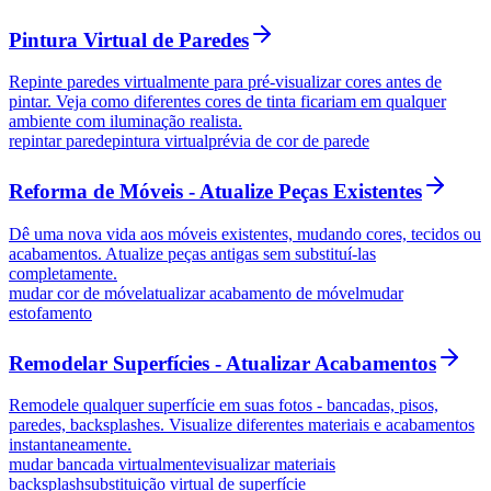
Pintura Virtual de Paredes
Repinte paredes virtualmente para pré-visualizar cores antes de
pintar. Veja como diferentes cores de tinta ficariam em qualquer
ambiente com iluminação realista.
repintar parede
pintura virtual
prévia de cor de parede
Reforma de Móveis - Atualize Peças Existentes
Dê uma nova vida aos móveis existentes, mudando cores, tecidos ou
acabamentos. Atualize peças antigas sem substituí-las
completamente.
mudar cor de móvel
atualizar acabamento de móvel
mudar
estofamento
Remodelar Superfícies - Atualizar Acabamentos
Remodele qualquer superfície em suas fotos - bancadas, pisos,
paredes, backsplashes. Visualize diferentes materiais e acabamentos
instantaneamente.
mudar bancada virtualmente
visualizar materiais
backsplash
substituição virtual de superfície