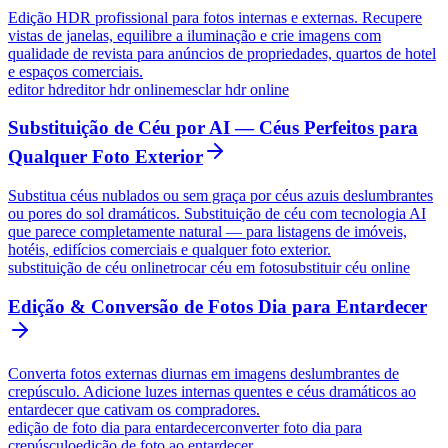
Edição HDR profissional para fotos internas e externas. Recupere
vistas de janelas, equilibre a iluminação e crie imagens com
qualidade de revista para anúncios de propriedades, quartos de hotel
e espaços comerciais.
editor hdr
editor hdr online
mesclar hdr online
Substituição de Céu por AI — Céus Perfeitos para
Qualquer Foto Exterior
Substitua céus nublados ou sem graça por céus azuis deslumbrantes
ou pores do sol dramáticos. Substituição de céu com tecnologia AI
que parece completamente natural — para listagens de imóveis,
hotéis, edifícios comerciais e qualquer foto exterior.
substituição de céu online
trocar céu em foto
substituir céu online
Edição & Conversão de Fotos Dia para Entardecer
Converta fotos externas diurnas em imagens deslumbrantes de
crepúsculo. Adicione luzes internas quentes e céus dramáticos ao
entardecer que cativam os compradores.
edição de foto dia para entardecer
converter foto dia para
crepúsculo
edição de foto ao entardecer