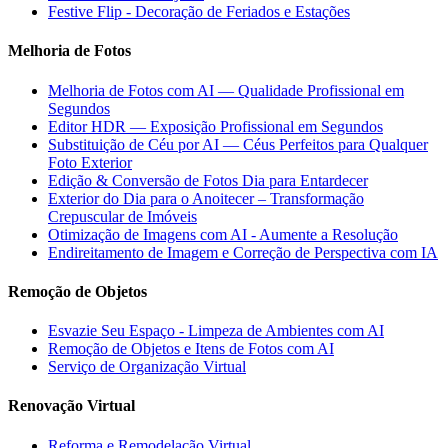
Festive Flip - Decoração de Feriados e Estações
Melhoria de Fotos
Melhoria de Fotos com AI — Qualidade Profissional em
Segundos
Editor HDR — Exposição Profissional em Segundos
Substituição de Céu por AI — Céus Perfeitos para Qualquer
Foto Exterior
Edição & Conversão de Fotos Dia para Entardecer
Exterior do Dia para o Anoitecer – Transformação
Crepuscular de Imóveis
Otimização de Imagens com AI - Aumente a Resolução
Endireitamento de Imagem e Correção de Perspectiva com IA
Remoção de Objetos
Esvazie Seu Espaço - Limpeza de Ambientes com AI
Remoção de Objetos e Itens de Fotos com AI
Serviço de Organização Virtual
Renovação Virtual
Reforma e Remodelação Virtual