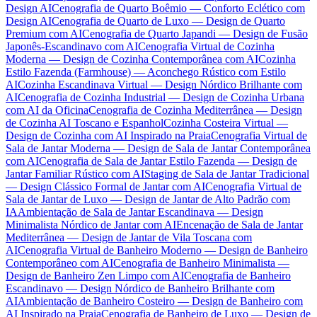
Design AI
Cenografia de Quarto Boêmio — Conforto Eclético com
Design AI
Cenografia de Quarto de Luxo — Design de Quarto
Premium com AI
Cenografia de Quarto Japandi — Design de Fusão
Japonês-Escandinavo com AI
Cenografia Virtual de Cozinha
Moderna — Design de Cozinha Contemporânea com AI
Cozinha
Estilo Fazenda (Farmhouse) — Aconchego Rústico com Estilo
AI
Cozinha Escandinava Virtual — Design Nórdico Brilhante com
AI
Cenografia de Cozinha Industrial — Design de Cozinha Urbana
com AI da Oficina
Cenografia de Cozinha Mediterrânea — Design
de Cozinha AI Toscano e Espanhol
Cozinha Costeira Virtual —
Design de Cozinha com AI Inspirado na Praia
Cenografia Virtual de
Sala de Jantar Moderna — Design de Sala de Jantar Contemporânea
com AI
Cenografia de Sala de Jantar Estilo Fazenda — Design de
Jantar Familiar Rústico com AI
Staging de Sala de Jantar Tradicional
— Design Clássico Formal de Jantar com AI
Cenografia Virtual de
Sala de Jantar de Luxo — Design de Jantar de Alto Padrão com
IA
Ambientação de Sala de Jantar Escandinava — Design
Minimalista Nórdico de Jantar com AI
Encenação de Sala de Jantar
Mediterrânea — Design de Jantar de Vila Toscana com
AI
Cenografia Virtual de Banheiro Moderno — Design de Banheiro
Contemporâneo com AI
Cenografia de Banheiro Minimalista —
Design de Banheiro Zen Limpo com AI
Cenografia de Banheiro
Escandinavo — Design Nórdico de Banheiro Brilhante com
AI
Ambientação de Banheiro Costeiro — Design de Banheiro com
AI Inspirado na Praia
Cenografia de Banheiro de Luxo — Design de