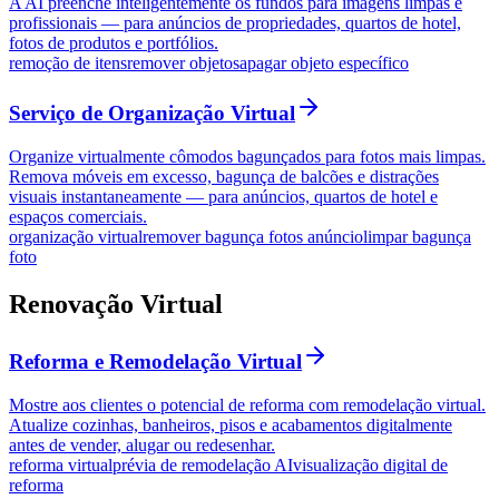
A AI preenche inteligentemente os fundos para imagens limpas e
profissionais — para anúncios de propriedades, quartos de hotel,
fotos de produtos e portfólios.
remoção de itens
remover objetos
apagar objeto específico
Serviço de Organização Virtual
Organize virtualmente cômodos bagunçados para fotos mais limpas.
Remova móveis em excesso, bagunça de balcões e distrações
visuais instantaneamente — para anúncios, quartos de hotel e
espaços comerciais.
organização virtual
remover bagunça fotos anúncio
limpar bagunça
foto
Renovação Virtual
Reforma e Remodelação Virtual
Mostre aos clientes o potencial de reforma com remodelação virtual.
Atualize cozinhas, banheiros, pisos e acabamentos digitalmente
antes de vender, alugar ou redesenhar.
reforma virtual
prévia de remodelação AI
visualização digital de
reforma