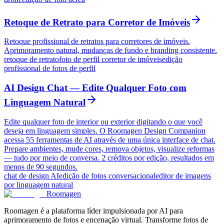
Retoque de Retrato para Corretor de Imóveis
Retoque profissional de retratos para corretores de imóveis.
Aprimoramento natural, mudanças de fundo e branding consistente.
retoque de retrato
foto de perfil corretor de imóveis
edição
profissional de fotos de perfil
AI Design Chat — Edite Qualquer Foto com
Linguagem Natural
Edite qualquer foto de interior ou exterior digitando o que você
deseja em linguagem simples. O Roomagen Design Companion
acessa 55 ferramentas de AI através de uma única interface de chat.
Prepare ambientes, mude cores, remova objetos, visualize reformas
— tudo por meio de conversa. 2 créditos por edição, resultados em
menos de 90 segundos.
chat de design AI
edição de fotos conversacional
editor de imagens
por linguagem natural
Roomagen
Roomagen é a plataforma líder impulsionada por AI para
aprimoramento de fotos e encenação virtual. Transforme fotos de