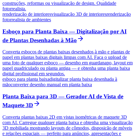
construções, reformas ou visualização de design. Qualidade
fotorrealista.
renderização de interiores
visualização 3D de interiores
renderização
fotorrealista de ambientes
Esboço para Planta Baixa — Digitalização por AI
de Plantas Desenhadas à Mão
Converta esboços de plantas baixas desenhados à mão e plantas de
papel em plantas baixas digitais limpas com AI. Faça o upload de
uma foto de qualquer esboço — desenho em guardanapo, layout em
papel quadriculado ou planta antiga — e obtenha uma planta baixa
digital profissional em segundos.
esboço para planta baixa
digitalizar planta baixa desenhada à
mão
converter desenho manual em planta baixa
Planta Baixa para 3D — Gerador AI de Vista de
Maquete 3D
Converta plantas baixas 2D em vistas isométricas de maquete 3D
com AI. Carregue qualquer planta baixa e obtenha uma visualização
3D mobiliada mostrando layouts de cômodos, disposição de móveis
e relações espaciais — perfeito para anúncios, apresentações e