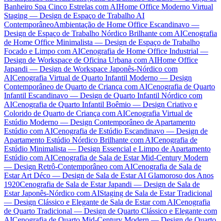
Banheiro Spa Cinco Estrelas com AI
Home Office Moderno Virtual
Staging — Design de Espaço de Trabalho AI
Contemporâneo
Ambientação de Home Office Escandinavo —
Design de Espaço de Trabalho Nórdico Brilhante com AI
Cenografia
de Home Office Minimalista — Design de Espaço de Trabalho
Focado e Limpo com AI
Cenografia de Home Office Industrial —
Design de Workspace de Oficina Urbana com AI
Home Office
Japandi — Design de Workspace Japonês-Nórdico com
AI
Cenografia Virtual de Quarto Infantil Moderno — Design
Contemporâneo de Quarto de Criança com AI
Cenografia de Quarto
Infantil Escandinavo — Design de Quarto Infantil Nórdico com
AI
Cenografia de Quarto Infantil Boêmio — Design Criativo e
Colorido de Quarto de Criança com AI
Cenografia Virtual de
Estúdio Moderno — Design Contemporâneo de Apartamento
Estúdio com AI
Cenografia de Estúdio Escandinavo — Design de
Apartamento Estúdio Nórdico Brilhante com AI
Cenografia de
Estúdio Minimalista — Design Essencial e Limpo de Apartamento
Estúdio com AI
Cenografia de Sala de Estar Mid-Century Modern
— Design Retrô-Contemporâneo com AI
Cenografia de Sala de
Estar Art Déco — Design de Sala de Estar AI Glamoroso dos Anos
1920
Cenografia de Sala de Estar Japandi — Design de Sala de
Estar Japonês-Nórdico com AI
Staging de Sala de Estar Tradicional
— Design Clássico e Elegante de Sala de Estar com AI
Cenografia
de Quarto Tradicional — Design de Quarto Clássico e Elegante com
AI
Cenografia de Quarto Mid-Century Modern — Design de Quarto