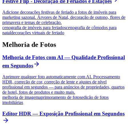
Festive Flip - Decoração de Feriados e Estações
Adicione decorações festivas de feriado a fotos de imóveis para
marketing sazonal. Árvores de Natal, decoração de outono, flores de
primavera e temas de celebração.
cenografia de imóveis para feriados
cenografia de cômodos para
natal
decorações virtuais de feriado
Melhoria de Fotos
Melhoria de Fotos com AI — Qualidade Profissional
em Segundos
Aprimore qualquer foto automaticamente com AI. Processamento
HDR, correção de cor, correção de lente e ajustes de nível
profissional em segundos — para anúncios de propriedades, quartos
de hotel, fotos de produtos e muito mais.
melhoria de imagem
aprimoramento de fotos
edição de fotos
imobiliárias
Editor HDR — Exposição Profissional em Segundos