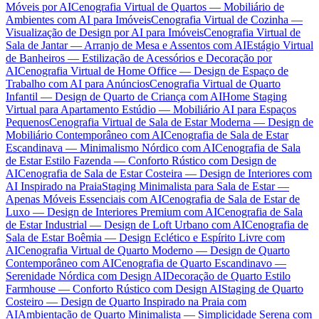
Móveis por AI
Cenografia Virtual de Quartos — Mobiliário de
Ambientes com AI para Imóveis
Cenografia Virtual de Cozinha —
Visualização de Design por AI para Imóveis
Cenografia Virtual de
Sala de Jantar — Arranjo de Mesa e Assentos com AI
Estágio Virtual
de Banheiros — Estilização de Acessórios e Decoração por
AI
Cenografia Virtual de Home Office — Design de Espaço de
Trabalho com AI para Anúncios
Cenografia Virtual de Quarto
Infantil — Design de Quarto de Criança com AI
Home Staging
Virtual para Apartamento Estúdio — Mobiliário AI para Espaços
Pequenos
Cenografia Virtual de Sala de Estar Moderna — Design de
Mobiliário Contemporâneo com AI
Cenografia de Sala de Estar
Escandinava — Minimalismo Nórdico com AI
Cenografia de Sala
de Estar Estilo Fazenda — Conforto Rústico com Design de
AI
Cenografia de Sala de Estar Costeira — Design de Interiores com
AI Inspirado na Praia
Staging Minimalista para Sala de Estar —
Apenas Móveis Essenciais com AI
Cenografia de Sala de Estar de
Luxo — Design de Interiores Premium com AI
Cenografia de Sala
de Estar Industrial — Design de Loft Urbano com AI
Cenografia de
Sala de Estar Boêmia — Design Eclético e Espírito Livre com
AI
Cenografia Virtual de Quarto Moderno — Design de Quarto
Contemporâneo com AI
Cenografia de Quarto Escandinavo —
Serenidade Nórdica com Design AI
Decoração de Quarto Estilo
Farmhouse — Conforto Rústico com Design AI
Staging de Quarto
Costeiro — Design de Quarto Inspirado na Praia com
AI
Ambientação de Quarto Minimalista — Simplicidade Serena com