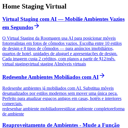
Home Staging Virtual
Virtual Staging com AI — Mobilie Ambientes Vazios
em Segundos
O Virtual Staging da Roomagen usa AI para posicionar móveis
fotorrealistas em fotos de cômodos vazios. Escolha entre 10 estilos
de design e 8 tipos de cômodos — para anúncios imobiliários,
quartos de hotel, unidades de aluguel e apresentações de design.
Cada imagem custa 2 créditos, com planos a partir de $12/mês.
virtual staging
virtual staging AI
móveis virtuais
Redesenhe Ambientes Mobiliados com AI
Redesenhe ambientes já mobiliados com AI. Substitua móveis
desatualizados por estilos modernos sem mover uma única peça.
Perfeito para atualizar espaços antigos em casas, hotéis e interiores
comerciais.
redesenhar ambiente mobiliado
reestilizar ambiente completo
reforma
de ambiente
Reaproveitamento de Ambientes - Mude a Função