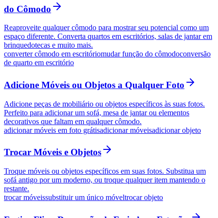
do Cômodo
Reaproveite qualquer cômodo para mostrar seu potencial como um
espaço diferente. Converta quartos em escritórios, salas de jantar em
brinquedotecas e muito mais.
converter cômodo em escritório
mudar função do cômodo
conversão
de quarto em escritório
Adicione Móveis ou Objetos a Qualquer Foto
Adicione peças de mobiliário ou objetos específicos às suas fotos.
Perfeito para adicionar um sofá, mesa de jantar ou elementos
decorativos que faltam em qualquer cômodo.
adicionar móveis em foto grátis
adicionar móveis
adicionar objeto
Trocar Móveis e Objetos
Troque móveis ou objetos específicos em suas fotos. Substitua um
sofá antigo por um moderno, ou troque qualquer item mantendo o
restante.
trocar móveis
substituir um único móvel
trocar objeto