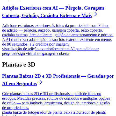
Adições Exteriores com AI — Pérgola, Garagem
Coberta, Galpão, Cozinha Externa e Mais
Adicione estruturas exteriores às fotos da propriedade com 8 tipos
de adição — pérgola, gazebo, garagem coberta, pátio coberto,
cozinha externa, área de lareira, galpão de armazenamento e pórtico.
A AI renderiza cada adição na sua foto exterior existente em menos
de 90 segundos, a 2 créditos por imagem.
visualização de adição exterior
ferramenta AI para adicionar
pérgola
design virtual de garagem coberta
Plantas e 3D
Plantas Baixas 2D e 3D Profissionais — Geradas por
AI em Segundos
Crie plantas baixas 2D e 3D profissionais a partir de fotos ou
esboços. Medidas precisas, rótulos de cômodos e múltiplas opções
de estilo — para imóveis, arquitetura, design de interiores e gestão
de propriedades.
planta baixa de foto
gerador de planta baixa 2D
criador de planta