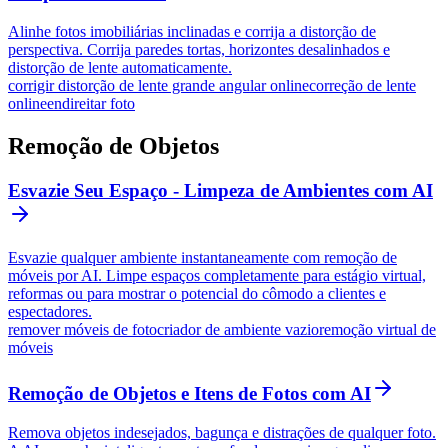
Alinhe fotos imobiliárias inclinadas e corrija a distorção de
perspectiva. Corrija paredes tortas, horizontes desalinhados e
distorção de lente automaticamente.
corrigir distorção de lente grande angular online
correção de lente
online
endireitar foto
Remoção de Objetos
Esvazie Seu Espaço - Limpeza de Ambientes com AI
Esvazie qualquer ambiente instantaneamente com remoção de
móveis por AI. Limpe espaços completamente para estágio virtual,
reformas ou para mostrar o potencial do cômodo a clientes e
espectadores.
remover móveis de foto
criador de ambiente vazio
remoção virtual de
móveis
Remoção de Objetos e Itens de Fotos com AI
Remova objetos indesejados, bagunça e distrações de qualquer foto.