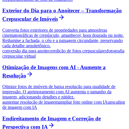
Exterior do Dia para o Anoitecer – Transformação
Crepuscular de Imóveis
Converta fotos exteriores de propriedades para atmosferas
cinematográficas de crepúsculo, amanhecer, hora dourada ou noite.
Reilumine a fachada, o céu e a paisagem circundante, preservando
cada detalhe arquitetônico.
conversão dia para anoitecer
edição de fotos crepusculares
fotografia
crepuscular virtual
Otimização de Imagens com AI - Aumente a
Resolução
Otimize fotos de imóveis de baixa resolução para qualidade de
impressão. O aprimoramento com AI aumenta o tamanho da
imagem, adicionando detalhes e nitidez.
aumentar resolução de imagem
ampliar foto online com IA
upscaling
de imagem com IA
Endireitamento de Imagem e Correção de
Perspectiva com IA