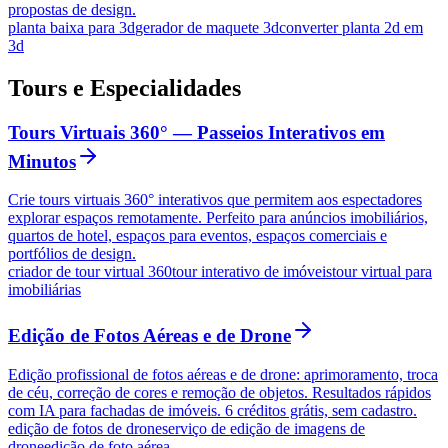
propostas de design.
planta baixa para 3d
gerador de maquete 3d
converter planta 2d em
3d
Tours e Especialidades
Tours Virtuais 360° — Passeios Interativos em
Minutos
Crie tours virtuais 360° interativos que permitem aos espectadores
explorar espaços remotamente. Perfeito para anúncios imobiliários,
quartos de hotel, espaços para eventos, espaços comerciais e
portfólios de design.
criador de tour virtual 360
tour interativo de imóveis
tour virtual para
imobiliárias
Edição de Fotos Aéreas e de Drone
Edição profissional de fotos aéreas e de drone: aprimoramento, troca
de céu, correção de cores e remoção de objetos. Resultados rápidos
com IA para fachadas de imóveis. 6 créditos grátis, sem cadastro.
edição de fotos de drone
serviço de edição de imagens de
drone
edição de foto aérea