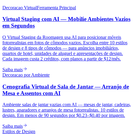
Decoracao Virtual
Ferramenta Principal
Virtual Staging com AI — Mobilie Ambientes Vazios
em Segundos
O Virtual Staging da Roomagen usa AI para posicionar móveis
fotorrealistas em fotos de cômodos vazios. Escolha entre 10 estilos
de design e 8 tipos de cômodos — para anúncios imobiliários,
quartos de hotel, unidades de aluguel e apresentações de design.
Cada imagem custa 2 créditos, com planos a partir de $12/mês.
Saiba mais
Decoracao por Ambiente
Cenografia Virtual de Sala de Jantar — Arranjo de
Mesa e Assentos com AI
Ambiente salas de jantar vazias com AI — mesas de jantar, cadeiras,
lustres, aparadores e arranjos de mesa fotorrealistas. 10 estilos de
design. Em menos de 90 segundos por $0.23–$0.40 por imagem.
Saiba mais
Estilos de Design