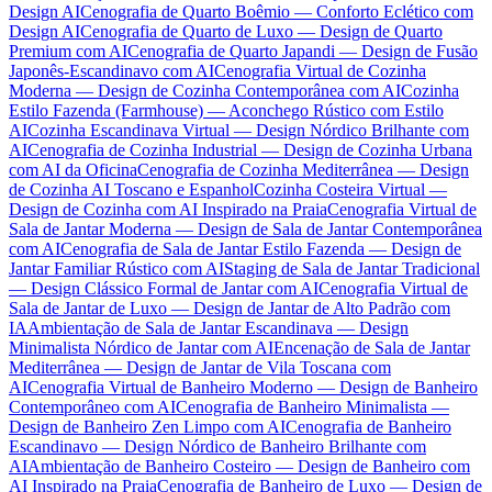
Design AI
Cenografia de Quarto Boêmio — Conforto Eclético com
Design AI
Cenografia de Quarto de Luxo — Design de Quarto
Premium com AI
Cenografia de Quarto Japandi — Design de Fusão
Japonês-Escandinavo com AI
Cenografia Virtual de Cozinha
Moderna — Design de Cozinha Contemporânea com AI
Cozinha
Estilo Fazenda (Farmhouse) — Aconchego Rústico com Estilo
AI
Cozinha Escandinava Virtual — Design Nórdico Brilhante com
AI
Cenografia de Cozinha Industrial — Design de Cozinha Urbana
com AI da Oficina
Cenografia de Cozinha Mediterrânea — Design
de Cozinha AI Toscano e Espanhol
Cozinha Costeira Virtual —
Design de Cozinha com AI Inspirado na Praia
Cenografia Virtual de
Sala de Jantar Moderna — Design de Sala de Jantar Contemporânea
com AI
Cenografia de Sala de Jantar Estilo Fazenda — Design de
Jantar Familiar Rústico com AI
Staging de Sala de Jantar Tradicional
— Design Clássico Formal de Jantar com AI
Cenografia Virtual de
Sala de Jantar de Luxo — Design de Jantar de Alto Padrão com
IA
Ambientação de Sala de Jantar Escandinava — Design
Minimalista Nórdico de Jantar com AI
Encenação de Sala de Jantar
Mediterrânea — Design de Jantar de Vila Toscana com
AI
Cenografia Virtual de Banheiro Moderno — Design de Banheiro
Contemporâneo com AI
Cenografia de Banheiro Minimalista —
Design de Banheiro Zen Limpo com AI
Cenografia de Banheiro
Escandinavo — Design Nórdico de Banheiro Brilhante com
AI
Ambientação de Banheiro Costeiro — Design de Banheiro com
AI Inspirado na Praia
Cenografia de Banheiro de Luxo — Design de