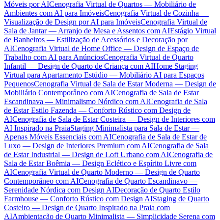
Móveis por AI
Cenografia Virtual de Quartos — Mobiliário de
Ambientes com AI para Imóveis
Cenografia Virtual de Cozinha —
Visualização de Design por AI para Imóveis
Cenografia Virtual de
Sala de Jantar — Arranjo de Mesa e Assentos com AI
Estágio Virtual
de Banheiros — Estilização de Acessórios e Decoração por
AI
Cenografia Virtual de Home Office — Design de Espaço de
Trabalho com AI para Anúncios
Cenografia Virtual de Quarto
Infantil — Design de Quarto de Criança com AI
Home Staging
Virtual para Apartamento Estúdio — Mobiliário AI para Espaços
Pequenos
Cenografia Virtual de Sala de Estar Moderna — Design de
Mobiliário Contemporâneo com AI
Cenografia de Sala de Estar
Escandinava — Minimalismo Nórdico com AI
Cenografia de Sala
de Estar Estilo Fazenda — Conforto Rústico com Design de
AI
Cenografia de Sala de Estar Costeira — Design de Interiores com
AI Inspirado na Praia
Staging Minimalista para Sala de Estar —
Apenas Móveis Essenciais com AI
Cenografia de Sala de Estar de
Luxo — Design de Interiores Premium com AI
Cenografia de Sala
de Estar Industrial — Design de Loft Urbano com AI
Cenografia de
Sala de Estar Boêmia — Design Eclético e Espírito Livre com
AI
Cenografia Virtual de Quarto Moderno — Design de Quarto
Contemporâneo com AI
Cenografia de Quarto Escandinavo —
Serenidade Nórdica com Design AI
Decoração de Quarto Estilo
Farmhouse — Conforto Rústico com Design AI
Staging de Quarto
Costeiro — Design de Quarto Inspirado na Praia com
AI
Ambientação de Quarto Minimalista — Simplicidade Serena com