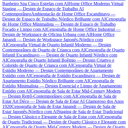
Banheiro Spa Cinco Estrelas com AI
Home Office Moderno Virtual
Staging — Design de Espaço de Trabalho AI
Contemporâneo
Ambientação de Home Office Escandinavo —
Design de Espaço de Trabalho Nórdico Brilhante com AI
Cenografia
de Home Office Minimalista — Design de Espaço de Trabalho
Focado e Limpo com AI
Cenografia de Home Office Industrial —
Design de Workspace de Oficina Urbana com AI
Home Office
Japandi — Design de Workspace Japonês-Nórdico com
AI
Cenografia Virtual de Quarto Infantil Moderno — Design
Contemporâneo de Quarto de Criança com AI
Cenografia de Quarto
Infantil Escandinavo — Design de Quarto Infantil Nórdico com
AI
Cenografia de Quarto Infantil Boêmio — Design Criativo e
Colorido de Quarto de Criança com AI
Cenografia Virtual de
Estúdio Moderno — Design Contemporâneo de Apartamento
Estúdio com AI
Cenografia de Estúdio Escandinavo — Design de
Apartamento Estúdio Nórdico Brilhante com AI
Cenografia de
Estúdio Minimalista — Design Essencial e Limpo de Apartamento
Estúdio com AI
Cenografia de Sala de Estar Mid-Century Modern
— Design Retrô-Contemporâneo com AI
Cenografia de Sala de
Estar Art Déco — Design de Sala de Estar AI Glamoroso dos Anos
1920
Cenografia de Sala de Estar Japandi — Design de Sala de
Estar Japonês-Nórdico com AI
Staging de Sala de Estar Tradicional
— Design Clássico e Elegante de Sala de Estar com AI
Cenografia
de Quarto Tradicional — Design de Quarto Clássico e Elegante com
AI
Cenografia de Quarto Mid-Century Modern — Design de Quarto