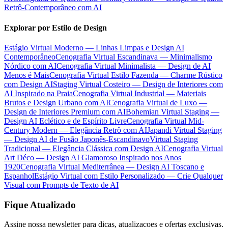
Retrô-Contemporâneo com AI
Explorar por Estilo de Design
Estágio Virtual Moderno — Linhas Limpas e Design AI
Contemporâneo
Cenografia Virtual Escandinava — Minimalismo
Nórdico com AI
Cenografia Virtual Minimalista — Design de AI
Menos é Mais
Cenografia Virtual Estilo Fazenda — Charme Rústico
com Design AI
Staging Virtual Costeiro — Design de Interiores com
AI Inspirado na Praia
Cenografia Virtual Industrial — Materiais
Brutos e Design Urbano com AI
Cenografia Virtual de Luxo —
Design de Interiores Premium com AI
Bohemian Virtual Staging —
Design AI Eclético e de Espírito Livre
Cenografia Virtual Mid-
Century Modern — Elegância Retrô com AI
Japandi Virtual Staging
— Design AI de Fusão Japonês-Escandinavo
Virtual Staging
Tradicional — Elegância Clássica com Design AI
Cenografia Virtual
Art Déco — Design AI Glamoroso Inspirado nos Anos
1920
Cenografia Virtual Mediterrânea — Design AI Toscano e
Espanhol
Estágio Virtual com Estilo Personalizado — Crie Qualquer
Visual com Prompts de Texto de AI
Fique Atualizado
Assine nossa newsletter para dicas, atualizacoes e ofertas exclusivas.