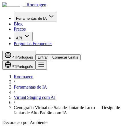
Roomagen
Ferramentas de IA
Blog
Precos
API
Perguntas Frequentes
PT
Português
Entrar
Comecar Gratis
PT
Português
Roomagen
/
Ferramentas de IA
/
Virtual Staging com AI
/
Cenografia Virtual de Sala de Jantar de Luxo — Design de
Jantar de Alto Padrão com IA
Decoracao por Ambiente