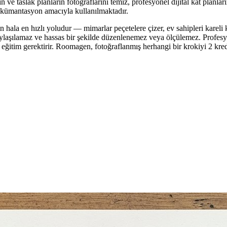
e taslak planların fotoğraflarını temiz, profesyonel dijital kat planların
okümantasyon amacıyla kullanılmaktadır.
ın hala en hızlı yoludur — mimarlar peçetelere çizer, ev sahipleri kareli k
paylaşılamaz ve hassas bir şekilde düzenlenemez veya ölçülemez. Profes
m gerektirir. Roomagen, fotoğraflanmış herhangi bir krokiyi 2 kredi ka