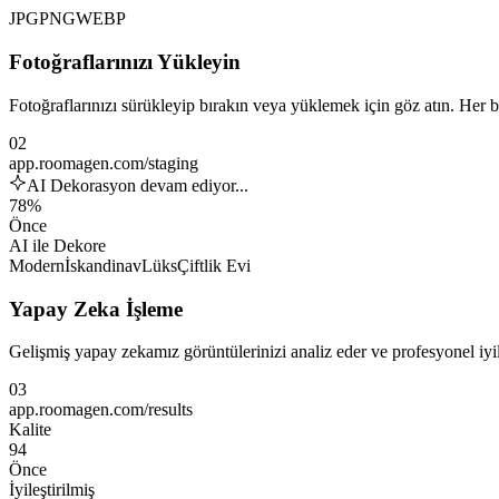
JPG
PNG
WEBP
Fotoğraflarınızı Yükleyin
Fotoğraflarınızı sürükleyip bırakın veya yüklemek için göz atın. He
02
app.roomagen.com/staging
AI Dekorasyon devam ediyor...
78%
Önce
AI ile Dekore
Modern
İskandinav
Lüks
Çiftlik Evi
Yapay Zeka İşleme
Gelişmiş yapay zekamız görüntülerinizi analiz eder ve profesyonel iy
03
app.roomagen.com/results
Kalite
94
Önce
İyileştirilmiş