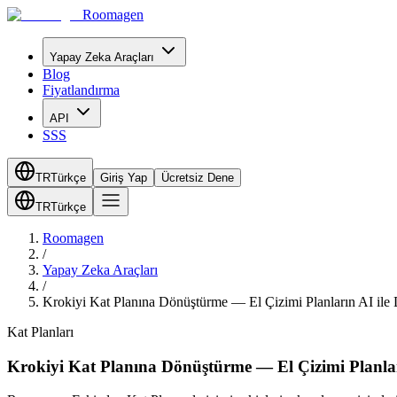
Roomagen
Yapay Zeka Araçları
Blog
Fiyatlandırma
API
SSS
TR
Türkçe
Giriş Yap
Ücretsiz Dene
TR
Türkçe
Roomagen
/
Yapay Zeka Araçları
/
Krokiyi Kat Planına Dönüştürme — El Çizimi Planların AI ile Di
Kat Planları
Krokiyi Kat Planına Dönüştürme — El Çizimi Planların 