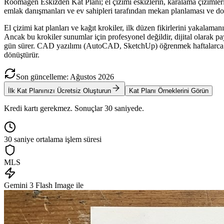
Roomagen Eskizden Kat Planı; el çizimi eskizlerin, karalama çizimlerin v
emlak danışmanları ve ev sahipleri tarafından mekan planlaması ve d
El çizimi kat planları ve kağıt krokiler, ilk düzen fikirlerini yakalaman
Ancak bu krokiler sunumlar için profesyonel değildir, dijital olarak 
gün sürer. CAD yazılımı (AutoCAD, SketchUp) öğrenmek haftalarca eğiti
dönüştürür.
Son güncelleme
:
Ağustos
2026
İlk Kat Planınızı Ücretsiz Oluşturun
Kat Planı Örneklerini Görün
Kredi kartı gerekmez. Sonuçlar 30 saniyede.
30 saniye ortalama işlem süresi
MLS
Gemini 3 Flash Image ile