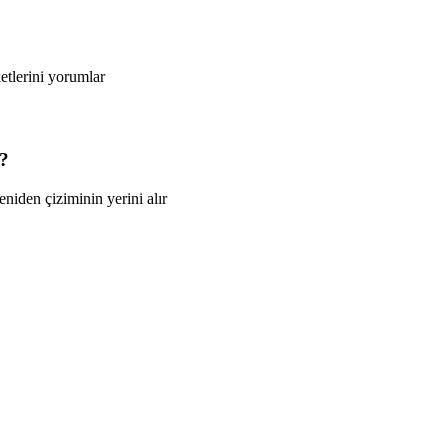
ketlerini yorumlar
z?
iden çiziminin yerini alır