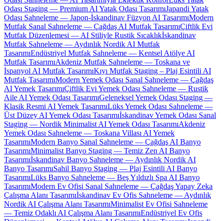
Odası Staging — Premium AI Yatak Odası Tasarımı
Japandi Yatak
Odası Sahneleme — Japon-İskandinav Füzyon AI Tasarımı
Modern
Mutfak Sanal Sahneleme — Çağdaş AI Mutfak Tasarımı
Çiftlik Evi
Mutfak Düzenlemesi — AI Stiliyle Rustik Sıcaklık
İskandinav
Mutfak Sahneleme — Aydınlık Nordik AI Mutfak
Tasarımı
Endüstriyel Mutfak Sahneleme — Kentsel Atölye AI
Mutfak Tasarımı
Akdeniz Mutfak Sahneleme — Toskana ve
İspanyol AI Mutfak Tasarımı
Kıyı Mutfak Staging – Plaj Esintili AI
Mutfak Tasarımı
Modern Yemek Odası Sanal Sahneleme — Çağdaş
AI Yemek Tasarımı
Çiftlik Evi Yemek Odası Sahneleme — Rustik
Aile AI Yemek Odası Tasarımı
Geleneksel Yemek Odası Staging —
Klasik Resmi AI Yemek Tasarımı
Lüks Yemek Odası Sahneleme —
Üst Düzey AI Yemek Odası Tasarımı
İskandinav Yemek Odası Sanal
Staging — Nordik Minimalist AI Yemek Odası Tasarımı
Akdeniz
Yemek Odası Sahneleme — Toskana Villası AI Yemek
Tasarımı
Modern Banyo Sanal Sahneleme — Çağdaş AI Banyo
Tasarımı
Minimalist Banyo Staging — Temiz Zen AI Banyo
Tasarımı
İskandinav Banyo Sahneleme — Aydınlık Nordik AI
Banyo Tasarımı
Sahil Banyo Staging — Plaj Esintili AI Banyo
Tasarımı
Lüks Banyo Sahneleme — Beş Yıldızlı Spa AI Banyo
Tasarımı
Modern Ev Ofisi Sanal Sahneleme — Çağdaş Yapay Zeka
Çalışma Alanı Tasarımı
İskandinav Ev Ofis Sahneleme — Aydınlık
Nordik AI Çalışma Alanı Tasarımı
Minimalist Ev Ofisi Sahneleme
— Temiz Odaklı AI Çalışma Alanı Tasarımı
Endüstriyel Ev Ofis