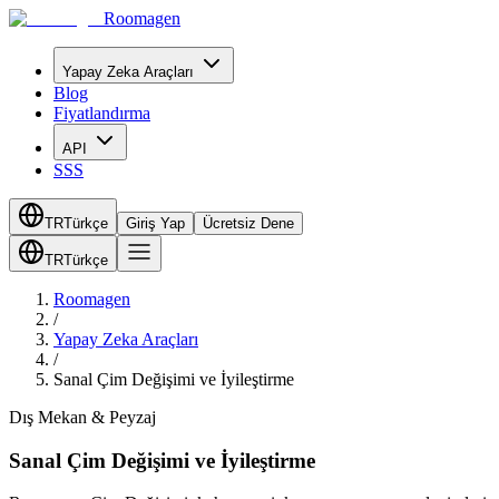
Roomagen
Yapay Zeka Araçları
Blog
Fiyatlandırma
API
SSS
TR
Türkçe
Giriş Yap
Ücretsiz Dene
TR
Türkçe
Roomagen
/
Yapay Zeka Araçları
/
Sanal Çim Değişimi ve İyileştirme
Dış Mekan & Peyzaj
Sanal Çim Değişimi ve İyileştirme