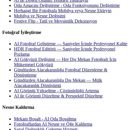
AI ile Döşeli Odaları Yeniden Tasarlayın
Oda Amacını Değiştirme - Oda Fonksiyonunu Değiştirme
Herhangi Bir Fotoğrafa Mobilya veya Nesne Ekleyin
Mobilya ve Nesne Değişimi
Festive Flip - Tatil ve Mevsimlik Dekorasyon
Fotoğraf İyileştirme
AI Fotoğraf Geliştirme — Saniyeler İçinde Profesyonel Kalite
HDR Fotoğraf Editörü — Saniyeler İçinde Profesyonel
Pozlama
AI Gökyüzü Değişimi — Her Dış Mekan Fotoğrafı İçin
Mükemmel Gökyüzü
Gündüzden Alacakaranlığa Fotoğraf Düzenleme &
Dönüştürme
Gündüzden Alacakaranlığa Dış Mekan — Mülk
Alacakaranlık Dönüşümü
AI Görüntü Yükseltme - Çözünürlüğü Artırma
AI ile Görüntü Düzeltme & Perspektif Düzeltme
Nesne Kaldırma
Mekanı Boşalt - AI Oda Boşaltma
Fotoğraflardan AI Nesne ve Öğe Kaldırma
Sanal Dağınıklık Giderme Hizmeti