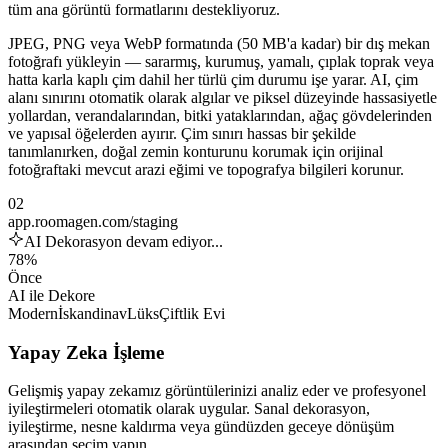
tüm ana görüntü formatlarını destekliyoruz.
JPEG, PNG veya WebP formatında (50 MB'a kadar) bir dış mekan
fotoğrafı yükleyin — sararmış, kurumuş, yamalı, çıplak toprak veya
hatta karla kaplı çim dahil her türlü çim durumu işe yarar. AI, çim
alanı sınırını otomatik olarak algılar ve piksel düzeyinde hassasiyetle
yollardan, verandalarından, bitki yataklarından, ağaç gövdelerinden
ve yapısal öğelerden ayırır. Çim sınırı hassas bir şekilde
tanımlanırken, doğal zemin konturunu korumak için orijinal
fotoğraftaki mevcut arazi eğimi ve topografya bilgileri korunur.
02
app.roomagen.com/staging
AI Dekorasyon devam ediyor...
78%
Önce
AI ile Dekore
Modern
İskandinav
Lüks
Çiftlik Evi
Yapay Zeka İşleme
Gelişmiş yapay zekamız görüntülerinizi analiz eder ve profesyonel
iyileştirmeleri otomatik olarak uygular. Sanal dekorasyon,
iyileştirme, nesne kaldırma veya gündüzden geceye dönüşüm
arasından seçim yapın.