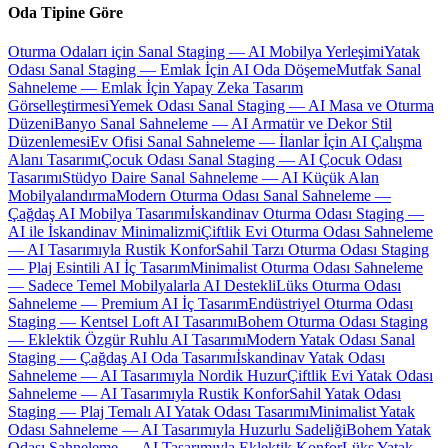
Oda Tipine Göre
Oturma Odaları için Sanal Staging — AI Mobilya Yerleşimi
Yatak
Odası Sanal Staging — Emlak İçin AI Oda Döşeme
Mutfak Sanal
Sahneleme — Emlak İçin Yapay Zeka Tasarım
Görselleştirmesi
Yemek Odası Sanal Staging — AI Masa ve Oturma
Düzeni
Banyo Sanal Sahneleme — AI Armatür ve Dekor Stil
Düzenlemesi
Ev Ofisi Sanal Sahneleme — İlanlar İçin AI Çalışma
Alanı Tasarımı
Çocuk Odası Sanal Staging — AI Çocuk Odası
Tasarımı
Stüdyo Daire Sanal Sahneleme — AI Küçük Alan
Mobilyalandırma
Modern Oturma Odası Sanal Sahneleme —
Çağdaş AI Mobilya Tasarımı
İskandinav Oturma Odası Staging —
AI ile İskandinav Minimalizmi
Çiftlik Evi Oturma Odası Sahneleme
— AI Tasarımıyla Rustik Konfor
Sahil Tarzı Oturma Odası Staging
— Plaj Esintili AI İç Tasarım
Minimalist Oturma Odası Sahneleme
— Sadece Temel Mobilyalarla AI Destekli
Lüks Oturma Odası
Sahneleme — Premium AI İç Tasarım
Endüstriyel Oturma Odası
Staging — Kentsel Loft AI Tasarımı
Bohem Oturma Odası Staging
— Eklektik Özgür Ruhlu AI Tasarımı
Modern Yatak Odası Sanal
Staging — Çağdaş AI Oda Tasarımı
İskandinav Yatak Odası
Sahneleme — AI Tasarımıyla Nordik Huzur
Çiftlik Evi Yatak Odası
Sahneleme — AI Tasarımıyla Rustik Konfor
Sahil Yatak Odası
Staging — Plaj Temalı AI Yatak Odası Tasarımı
Minimalist Yatak
Odası Sahneleme — AI Tasarımıyla Huzurlu Sadeliği
Bohem Yatak
Odası Sahneleme — AI Tasarımıyla Eklektik Konfor
Lüks Yatak