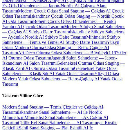
Düzenlemesi — Kentsel Atölye AI Çalışma Alanı Tasarımı
Japandi
Ev Ofis Düzenlemesi — Japon-Nordik AI Çalışma Alanı
Tasarımı
Modern Çocuk Odası Sanal Staging — Çağdaş AI Çocuk
Odası Tasarımı
İskandinav Çocuk Odası Staging — Nordik Çocuk
AI Oda Tasarımı
Bohem Çocuk Odası Düzenlemesi — Renkli
Yaratıcı AI Çocuk Odası Tasarımı
Modern Stüdyo Sanal Sahneleme
— Çağdaş AI Stüdyo Daire Tasarımı
İskandinav Stüdyo Sahneleme
— Aydınlık Nordik AI Stüdyo Daire Tasarımı
Minimalist Stüdyo
Sahneleme — Temiz ve Temel AI Stüdyo Daire Tasarımı
Yüzyıl
Ortası Modern Oturma Odası Staging — Retro-Çağdaş AI
Tasarımı
Art Deco Oturma Odası Sahneleme — Büyüleyici 1920'ler
AI Oturma Odası Tasarımı
Japandi Salon Sahneleme — Japon-
İskandinav AI Salon Tasarımı
Geleneksel Oturma Odası Staging —
Klasik Zarif AI Oturma Odası Tasarımı
Geleneksel Yatak Odası
Sahneleme — Klasik Şık AI Yatak Odası Tasarımı
Yüzyıl Ortası
Modern Yatak Odası Sahneleme — Retro-Çağdaş AI Yatak Odası
Tasarımı
Tasarım Stiline Göre
Modern Sanal Staging — Temiz Çizgiler ve Çağdaş AI
Tasarımı
İskandinav Sanal Sahneleme — AI ile Nordik
Minimalizm
Minimalist Sanal Sahneleme — Az Çoktur AI
Tasarımı
Çiftlik Evi Sanal Sahneleme — AI Tasarımıyla Rustik
Çekicilik
Sahil Sanal Staging — Plaj Esintili AI İç