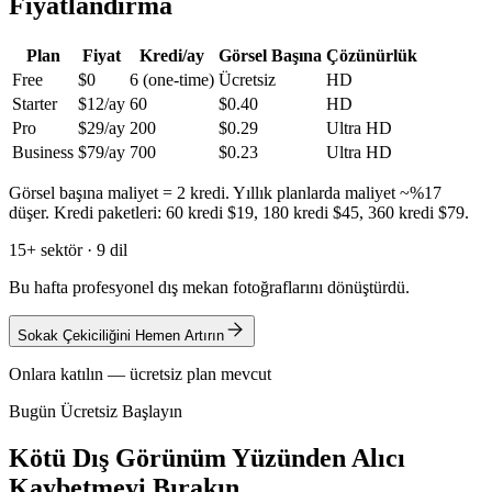
Fiyatlandırma
Plan
Fiyat
Kredi/ay
Görsel Başına
Çözünürlük
Free
$0
6 (one-time)
Ücretsiz
HD
Starter
$12/ay
60
$0.40
HD
Pro
$29/ay
200
$0.29
Ultra HD
Business
$79/ay
700
$0.23
Ultra HD
Görsel başına maliyet = 2 kredi. Yıllık planlarda maliyet ~%17
düşer. Kredi paketleri: 60 kredi $19, 180 kredi $45, 360 kredi $79.
15+ sektör · 9 dil
Bu hafta profesyonel dış mekan fotoğraflarını dönüştürdü.
Sokak Çekiciliğini Hemen Artırın
Onlara katılın — ücretsiz plan mevcut
Bugün Ücretsiz Başlayın
Kötü Dış Görünüm Yüzünden Alıcı
Kaybetmeyi Bırakın