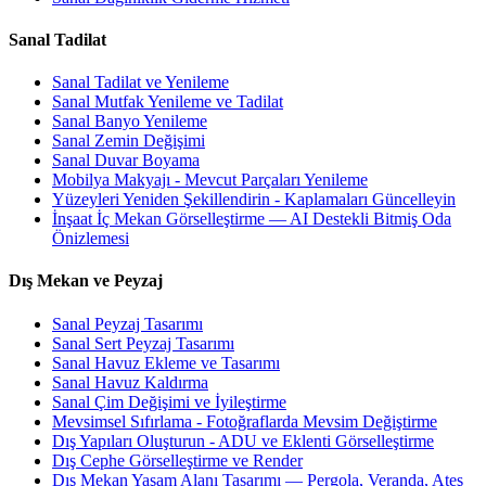
Sanal Tadilat
Sanal Tadilat ve Yenileme
Sanal Mutfak Yenileme ve Tadilat
Sanal Banyo Yenileme
Sanal Zemin Değişimi
Sanal Duvar Boyama
Mobilya Makyajı - Mevcut Parçaları Yenileme
Yüzeyleri Yeniden Şekillendirin - Kaplamaları Güncelleyin
İnşaat İç Mekan Görselleştirme — AI Destekli Bitmiş Oda
Önizlemesi
Dış Mekan ve Peyzaj
Sanal Peyzaj Tasarımı
Sanal Sert Peyzaj Tasarımı
Sanal Havuz Ekleme ve Tasarımı
Sanal Havuz Kaldırma
Sanal Çim Değişimi ve İyileştirme
Mevsimsel Sıfırlama - Fotoğraflarda Mevsim Değiştirme
Dış Yapıları Oluşturun - ADU ve Eklenti Görselleştirme
Dış Cephe Görselleştirme ve Render
Dış Mekan Yaşam Alanı Tasarımı — Pergola, Veranda, Ateş