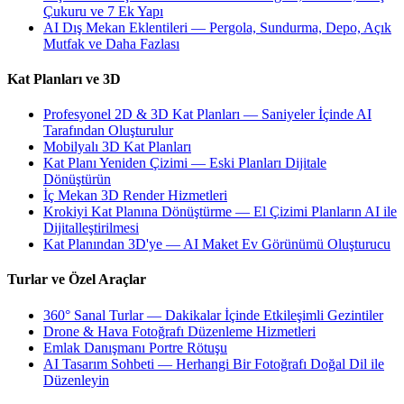
Çukuru ve 7 Ek Yapı
AI Dış Mekan Eklentileri — Pergola, Sundurma, Depo, Açık
Mutfak ve Daha Fazlası
Kat Planları ve 3D
Profesyonel 2D & 3D Kat Planları — Saniyeler İçinde AI
Tarafından Oluşturulur
Mobilyalı 3D Kat Planları
Kat Planı Yeniden Çizimi — Eski Planları Dijitale
Dönüştürün
İç Mekan 3D Render Hizmetleri
Krokiyi Kat Planına Dönüştürme — El Çizimi Planların AI ile
Dijitalleştirilmesi
Kat Planından 3D'ye — AI Maket Ev Görünümü Oluşturucu
Turlar ve Özel Araçlar
360° Sanal Turlar — Dakikalar İçinde Etkileşimli Gezintiler
Drone & Hava Fotoğrafı Düzenleme Hizmetleri
Emlak Danışmanı Portre Rötuşu
AI Tasarım Sohbeti — Herhangi Bir Fotoğrafı Doğal Dil ile
Düzenleyin