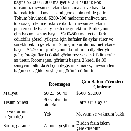
başına $2,000-8,000 maliyetle, 2-4 haftalık kök
oluşumu, mevsimsel ekim kısıtlamaları ve hayatta
kalmak için sulama sistemi gereksinimleri ile gelir.
Tohum büyümesi, $200-500 malzeme maliyeti artı
tutarsız çimlenme riski ve dar bir mevsimsel ekim
penceresi ile 6-12 ay bekleme gerektirir. Profesyonel
çim bakımı, seans başına $200-500 maliyetle, fark
edilebilir görsel iyileşme için haftalar ila aylar sürer ve
sürekli bakım gerektirir. Suni çim kurulumu, metrekare
başına $5-20 artı profesyonel kurulum maliyetleriyle
gelir, fotoğraflarda doğal görünmez ve sıcak iklimlerde
ısı üretir. Roomagen, görüntü başına 2 kredi ile 30
saniyenin altında AI çim değişimi sunarak, mevsimden
bağımsız sağlıklı yeşil çim görünümü üretir.
Çim Bakımı/Yeniden
Roomagen
Çimleme
Maliyet
$0.23–$0.40
$500–$3,000
30 saniyenin
Teslim Süresi
Haftalar ila aylar
altında
Hava durumu
Yok
Mevsim ve yağmura bağlı
bağımlılığı
Birden fazla işlem
Sonuç garantisi
Anında yeşil çim
gerektirebilir