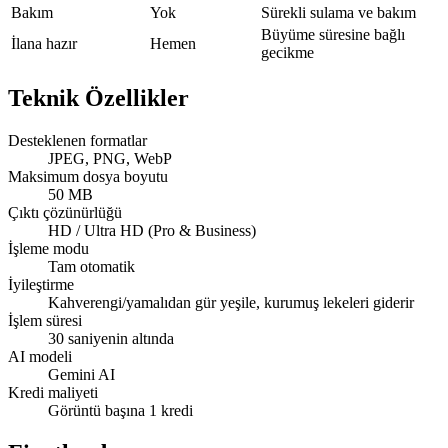
Bakım
Yok
Sürekli sulama ve bakım
Büyüme süresine bağlı
İlana hazır
Hemen
gecikme
Teknik Özellikler
Desteklenen formatlar
JPEG, PNG, WebP
Maksimum dosya boyutu
50 MB
Çıktı çözünürlüğü
HD / Ultra HD (Pro & Business)
İşleme modu
Tam otomatik
İyileştirme
Kahverengi/yamalıdan gür yeşile, kurumuş lekeleri giderir
İşlem süresi
30 saniyenin altında
AI modeli
Gemini AI
Kredi maliyeti
Görüntü başına 1 kredi