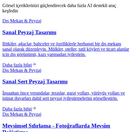
Görsel içeriklerinizi güçlendirecek daha fazla AI destekli araç
keşfedin
Dış Mekan & Peyzaj
Sanal Peyzaj Tasarımı
Bitkiler, ağaçlar, bahçeler ve özelliklerle herhangi bir dış mekanı
sanal olarak düzenleyin. Mülkler, oteller, tatil köyleri ve ticari alanlar
için dış görünümü, kazı yapmadan iyileştirin.
Daha fazla bilgi
Dış Mekan & Peyzaj
Sanal Sert Peyzaj Tasarımı
İnşaattan önce verandalar, teraslar, garaj yolları, yürüyüş yolları ve
istinat duvarları dahil sert peyzaj iyileştirmelerini görselleştirin.
Daha fazla bilgi
Dış Mekan & Peyzaj
Mevsimsel Sıfırlama - Fotoğraflarda Mevsim