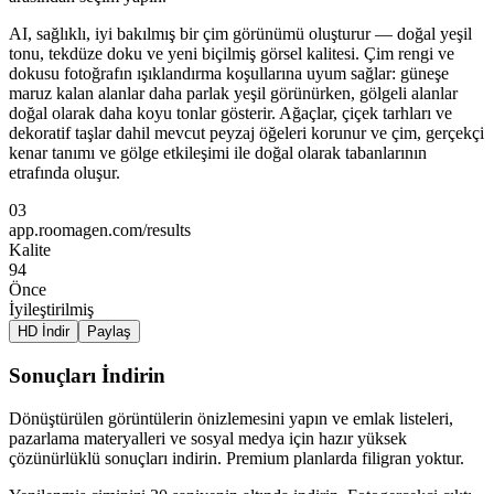
AI, sağlıklı, iyi bakılmış bir çim görünümü oluşturur — doğal yeşil
tonu, tekdüze doku ve yeni biçilmiş görsel kalitesi. Çim rengi ve
dokusu fotoğrafın ışıklandırma koşullarına uyum sağlar: güneşe
maruz kalan alanlar daha parlak yeşil görünürken, gölgeli alanlar
doğal olarak daha koyu tonlar gösterir. Ağaçlar, çiçek tarhları ve
dekoratif taşlar dahil mevcut peyzaj öğeleri korunur ve çim, gerçekçi
kenar tanımı ve gölge etkileşimi ile doğal olarak tabanlarının
etrafında oluşur.
03
app.roomagen.com/results
Kalite
94
Önce
İyileştirilmiş
HD İndir
Paylaş
Sonuçları İndirin
Dönüştürülen görüntülerin önizlemesini yapın ve emlak listeleri,
pazarlama materyalleri ve sosyal medya için hazır yüksek
çözünürlüklü sonuçları indirin. Premium planlarda filigran yoktur.