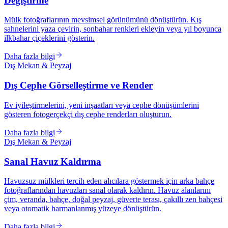
Değiştirme
Mülk fotoğraflarının mevsimsel görünümünü dönüştürün. Kış
sahnelerini yaza çevirin, sonbahar renkleri ekleyin veya yıl boyunca
ilkbahar çiçeklerini gösterin.
Daha fazla bilgi
Dış Mekan & Peyzaj
Dış Cephe Görselleştirme ve Render
Ev iyileştirmelerini, yeni inşaatları veya cephe dönüşümlerini
gösteren fotogerçekçi dış cephe renderları oluşturun.
Daha fazla bilgi
Dış Mekan & Peyzaj
Sanal Havuz Kaldırma
Havuzsuz mülkleri tercih eden alıcılara göstermek için arka bahçe
fotoğraflarından havuzları sanal olarak kaldırın. Havuz alanlarını
çim, veranda, bahçe, doğal peyzaj, güverte terası, çakıllı zen bahçesi
veya otomatik harmanlanmış yüzeye dönüştürün.
Daha fazla bilgi