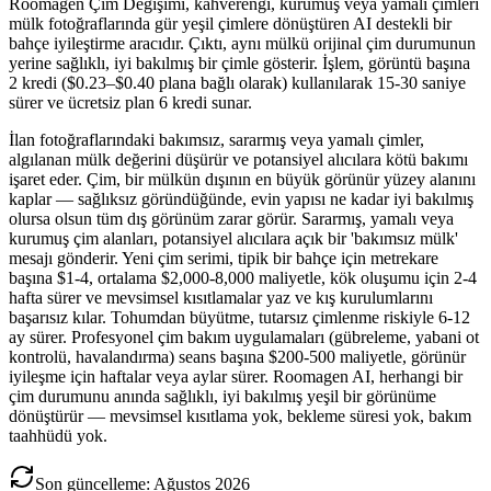
Roomagen Çim Değişimi, kahverengi, kurumuş veya yamalı çimleri
mülk fotoğraflarında gür yeşil çimlere dönüştüren AI destekli bir
bahçe iyileştirme aracıdır. Çıktı, aynı mülkü orijinal çim durumunun
yerine sağlıklı, iyi bakılmış bir çimle gösterir. İşlem, görüntü başına
2 kredi ($0.23–$0.40 plana bağlı olarak) kullanılarak 15-30 saniye
sürer ve ücretsiz plan 6 kredi sunar.
İlan fotoğraflarındaki bakımsız, sararmış veya yamalı çimler,
algılanan mülk değerini düşürür ve potansiyel alıcılara kötü bakımı
işaret eder. Çim, bir mülkün dışının en büyük görünür yüzey alanını
kaplar — sağlıksız göründüğünde, evin yapısı ne kadar iyi bakılmış
olursa olsun tüm dış görünüm zarar görür. Sararmış, yamalı veya
kurumuş çim alanları, potansiyel alıcılara açık bir 'bakımsız mülk'
mesajı gönderir. Yeni çim serimi, tipik bir bahçe için metrekare
başına $1-4, ortalama $2,000-8,000 maliyetle, kök oluşumu için 2-4
hafta sürer ve mevsimsel kısıtlamalar yaz ve kış kurulumlarını
başarısız kılar. Tohumdan büyütme, tutarsız çimlenme riskiyle 6-12
ay sürer. Profesyonel çim bakım uygulamaları (gübreleme, yabani ot
kontrolü, havalandırma) seans başına $200-500 maliyetle, görünür
iyileşme için haftalar veya aylar sürer. Roomagen AI, herhangi bir
çim durumunu anında sağlıklı, iyi bakılmış yeşil bir görünüme
dönüştürür — mevsimsel kısıtlama yok, bekleme süresi yok, bakım
taahhüdü yok.
Son güncelleme
:
Ağustos
2026