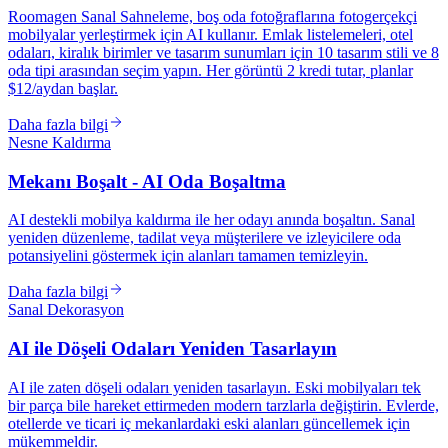
Roomagen Sanal Sahneleme, boş oda fotoğraflarına fotogerçekçi
mobilyalar yerleştirmek için AI kullanır. Emlak listelemeleri, otel
odaları, kiralık birimler ve tasarım sunumları için 10 tasarım stili ve 8
oda tipi arasından seçim yapın. Her görüntü 2 kredi tutar, planlar
$12/aydan başlar.
Daha fazla bilgi
Nesne Kaldırma
Mekanı Boşalt - AI Oda Boşaltma
AI destekli mobilya kaldırma ile her odayı anında boşaltın. Sanal
yeniden düzenleme, tadilat veya müşterilere ve izleyicilere oda
potansiyelini göstermek için alanları tamamen temizleyin.
Daha fazla bilgi
Sanal Dekorasyon
AI ile Döşeli Odaları Yeniden Tasarlayın
AI ile zaten döşeli odaları yeniden tasarlayın. Eski mobilyaları tek
bir parça bile hareket ettirmeden modern tarzlarla değiştirin. Evlerde,
otellerde ve ticari iç mekanlardaki eski alanları güncellemek için
mükemmeldir.