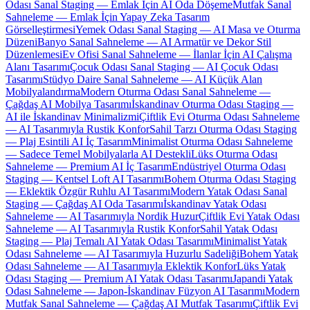
Odası Sanal Staging — Emlak İçin AI Oda Döşeme
Mutfak Sanal
Sahneleme — Emlak İçin Yapay Zeka Tasarım
Görselleştirmesi
Yemek Odası Sanal Staging — AI Masa ve Oturma
Düzeni
Banyo Sanal Sahneleme — AI Armatür ve Dekor Stil
Düzenlemesi
Ev Ofisi Sanal Sahneleme — İlanlar İçin AI Çalışma
Alanı Tasarımı
Çocuk Odası Sanal Staging — AI Çocuk Odası
Tasarımı
Stüdyo Daire Sanal Sahneleme — AI Küçük Alan
Mobilyalandırma
Modern Oturma Odası Sanal Sahneleme —
Çağdaş AI Mobilya Tasarımı
İskandinav Oturma Odası Staging —
AI ile İskandinav Minimalizmi
Çiftlik Evi Oturma Odası Sahneleme
— AI Tasarımıyla Rustik Konfor
Sahil Tarzı Oturma Odası Staging
— Plaj Esintili AI İç Tasarım
Minimalist Oturma Odası Sahneleme
— Sadece Temel Mobilyalarla AI Destekli
Lüks Oturma Odası
Sahneleme — Premium AI İç Tasarım
Endüstriyel Oturma Odası
Staging — Kentsel Loft AI Tasarımı
Bohem Oturma Odası Staging
— Eklektik Özgür Ruhlu AI Tasarımı
Modern Yatak Odası Sanal
Staging — Çağdaş AI Oda Tasarımı
İskandinav Yatak Odası
Sahneleme — AI Tasarımıyla Nordik Huzur
Çiftlik Evi Yatak Odası
Sahneleme — AI Tasarımıyla Rustik Konfor
Sahil Yatak Odası
Staging — Plaj Temalı AI Yatak Odası Tasarımı
Minimalist Yatak
Odası Sahneleme — AI Tasarımıyla Huzurlu Sadeliği
Bohem Yatak
Odası Sahneleme — AI Tasarımıyla Eklektik Konfor
Lüks Yatak
Odası Staging — Premium AI Yatak Odası Tasarımı
Japandi Yatak
Odası Sahneleme — Japon-İskandinav Füzyon AI Tasarımı
Modern
Mutfak Sanal Sahneleme — Çağdaş AI Mutfak Tasarımı
Çiftlik Evi