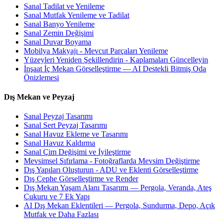
Sanal Tadilat ve Yenileme
Sanal Mutfak Yenileme ve Tadilat
Sanal Banyo Yenileme
Sanal Zemin Değişimi
Sanal Duvar Boyama
Mobilya Makyajı - Mevcut Parçaları Yenileme
Yüzeyleri Yeniden Şekillendirin - Kaplamaları Güncelleyin
İnşaat İç Mekan Görselleştirme — AI Destekli Bitmiş Oda
Önizlemesi
Dış Mekan ve Peyzaj
Sanal Peyzaj Tasarımı
Sanal Sert Peyzaj Tasarımı
Sanal Havuz Ekleme ve Tasarımı
Sanal Havuz Kaldırma
Sanal Çim Değişimi ve İyileştirme
Mevsimsel Sıfırlama - Fotoğraflarda Mevsim Değiştirme
Dış Yapıları Oluşturun - ADU ve Eklenti Görselleştirme
Dış Cephe Görselleştirme ve Render
Dış Mekan Yaşam Alanı Tasarımı — Pergola, Veranda, Ateş
Çukuru ve 7 Ek Yapı
AI Dış Mekan Eklentileri — Pergola, Sundurma, Depo, Açık
Mutfak ve Daha Fazlası