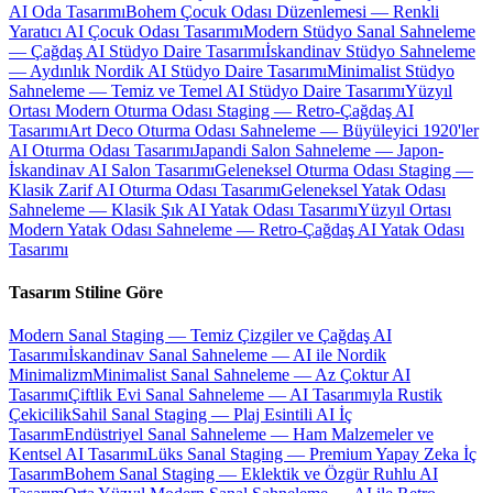
AI Oda Tasarımı
Bohem Çocuk Odası Düzenlemesi — Renkli
Yaratıcı AI Çocuk Odası Tasarımı
Modern Stüdyo Sanal Sahneleme
— Çağdaş AI Stüdyo Daire Tasarımı
İskandinav Stüdyo Sahneleme
— Aydınlık Nordik AI Stüdyo Daire Tasarımı
Minimalist Stüdyo
Sahneleme — Temiz ve Temel AI Stüdyo Daire Tasarımı
Yüzyıl
Ortası Modern Oturma Odası Staging — Retro-Çağdaş AI
Tasarımı
Art Deco Oturma Odası Sahneleme — Büyüleyici 1920'ler
AI Oturma Odası Tasarımı
Japandi Salon Sahneleme — Japon-
İskandinav AI Salon Tasarımı
Geleneksel Oturma Odası Staging —
Klasik Zarif AI Oturma Odası Tasarımı
Geleneksel Yatak Odası
Sahneleme — Klasik Şık AI Yatak Odası Tasarımı
Yüzyıl Ortası
Modern Yatak Odası Sahneleme — Retro-Çağdaş AI Yatak Odası
Tasarımı
Tasarım Stiline Göre
Modern Sanal Staging — Temiz Çizgiler ve Çağdaş AI
Tasarımı
İskandinav Sanal Sahneleme — AI ile Nordik
Minimalizm
Minimalist Sanal Sahneleme — Az Çoktur AI
Tasarımı
Çiftlik Evi Sanal Sahneleme — AI Tasarımıyla Rustik
Çekicilik
Sahil Sanal Staging — Plaj Esintili AI İç
Tasarım
Endüstriyel Sanal Sahneleme — Ham Malzemeler ve
Kentsel AI Tasarımı
Lüks Sanal Staging — Premium Yapay Zeka İç
Tasarım
Bohem Sanal Staging — Eklektik ve Özgür Ruhlu AI