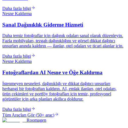
Daha fazla bilgi
Nesne Kaldırma
Sanal Dağınıklık Giderme Hizmeti
Daha temiz fotoğraflar için dağınık odaları sanal olarak düzenleyin.
Fazla mobilyaları, tezgah dağınıklığını ve görsel dikkat dağıtıcı
unsurları anında kaldırın — ilanlar, otel odaları ve ticari alanlar için.
Daha fazla bilgi
Nesne Kaldırma
Fotoğraflardan AI Nesne ve Öğe Kaldırma
İstenmeyen nesneleri, dağınıklığı ve dikkat dağıtıcı unsurları
herhangi bir fotoğraftan kaldırın. AI, emlak ilanları, otel odaları,
ürün çekimleri ve portföy fotoğrafları için temiz, profesyonel
görüntüler için arka planları akıllıca doldurur.
Daha fazla bilgi
Tüm Araçları Gör
(
50+ araç
)
Roomagen