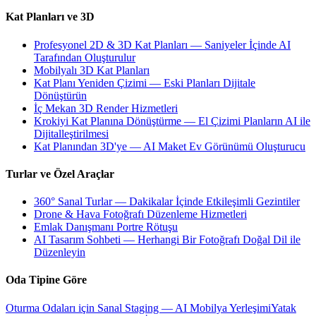
Kat Planları ve 3D
Profesyonel 2D & 3D Kat Planları — Saniyeler İçinde AI
Tarafından Oluşturulur
Mobilyalı 3D Kat Planları
Kat Planı Yeniden Çizimi — Eski Planları Dijitale
Dönüştürün
İç Mekan 3D Render Hizmetleri
Krokiyi Kat Planına Dönüştürme — El Çizimi Planların AI ile
Dijitalleştirilmesi
Kat Planından 3D'ye — AI Maket Ev Görünümü Oluşturucu
Turlar ve Özel Araçlar
360° Sanal Turlar — Dakikalar İçinde Etkileşimli Gezintiler
Drone & Hava Fotoğrafı Düzenleme Hizmetleri
Emlak Danışmanı Portre Rötuşu
AI Tasarım Sohbeti — Herhangi Bir Fotoğrafı Doğal Dil ile
Düzenleyin
Oda Tipine Göre
Oturma Odaları için Sanal Staging — AI Mobilya Yerleşimi
Yatak