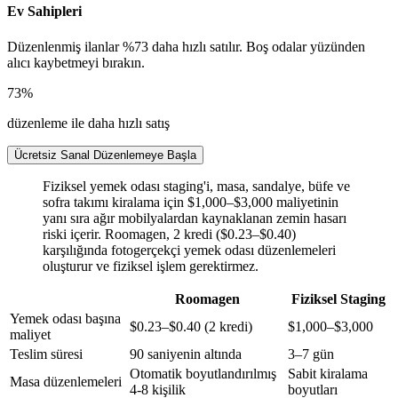
Ev Sahipleri
Düzenlenmiş ilanlar %73 daha hızlı satılır. Boş odalar yüzünden
alıcı kaybetmeyi bırakın.
73%
düzenleme ile daha hızlı satış
Ücretsiz Sanal Düzenlemeye Başla
Fiziksel yemek odası staging'i, masa, sandalye, büfe ve
sofra takımı kiralama için $1,000–$3,000 maliyetinin
yanı sıra ağır mobilyalardan kaynaklanan zemin hasarı
riski içerir. Roomagen, 2 kredi ($0.23–$0.40)
karşılığında fotogerçekçi yemek odası düzenlemeleri
oluşturur ve fiziksel işlem gerektirmez.
Roomagen
Fiziksel Staging
Yemek odası başına
$0.23–$0.40 (2 kredi)
$1,000–$3,000
maliyet
Teslim süresi
90 saniyenin altında
3–7 gün
Otomatik boyutlandırılmış
Sabit kiralama
Masa düzenlemeleri
4-8 kişilik
boyutları