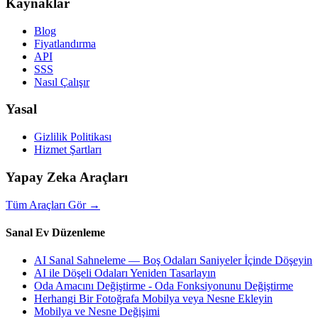
Kaynaklar
Blog
Fiyatlandırma
API
SSS
Nasıl Çalışır
Yasal
Gizlilik Politikası
Hizmet Şartları
Yapay Zeka Araçları
Tüm Araçları Gör
→
Sanal Ev Düzenleme
AI Sanal Sahneleme — Boş Odaları Saniyeler İçinde Döşeyin
AI ile Döşeli Odaları Yeniden Tasarlayın
Oda Amacını Değiştirme - Oda Fonksiyonunu Değiştirme
Herhangi Bir Fotoğrafa Mobilya veya Nesne Ekleyin
Mobilya ve Nesne Değişimi