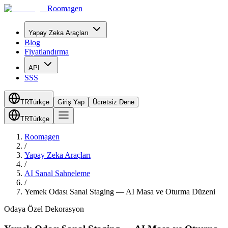
Roomagen
Yapay Zeka Araçları
Blog
Fiyatlandırma
API
SSS
TR
Türkçe
Giriş Yap
Ücretsiz Dene
TR
Türkçe
Roomagen
/
Yapay Zeka Araçları
/
AI Sanal Sahneleme
/
Yemek Odası Sanal Staging — AI Masa ve Oturma Düzeni
Odaya Özel Dekorasyon