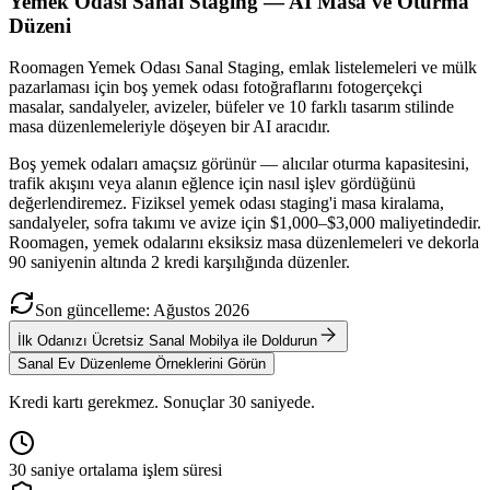
Yemek Odası Sanal Staging — AI Masa ve Oturma
Düzeni
Roomagen Yemek Odası Sanal Staging, emlak listelemeleri ve mülk
pazarlaması için boş yemek odası fotoğraflarını fotogerçekçi
masalar, sandalyeler, avizeler, büfeler ve 10 farklı tasarım stilinde
masa düzenlemeleriyle döşeyen bir AI aracıdır.
Boş yemek odaları amaçsız görünür — alıcılar oturma kapasitesini,
trafik akışını veya alanın eğlence için nasıl işlev gördüğünü
değerlendiremez. Fiziksel yemek odası staging'i masa kiralama,
sandalyeler, sofra takımı ve avize için $1,000–$3,000 maliyetindedir.
Roomagen, yemek odalarını eksiksiz masa düzenlemeleri ve dekorla
90 saniyenin altında 2 kredi karşılığında düzenler.
Son güncelleme
:
Ağustos
2026
İlk Odanızı Ücretsiz Sanal Mobilya ile Doldurun
Sanal Ev Düzenleme Örneklerini Görün
Kredi kartı gerekmez. Sonuçlar 30 saniyede.
30 saniye ortalama işlem süresi