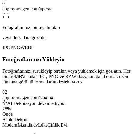
01
app.roomagen.com/upload
Fotoğraflarınızı buraya bırakın
veya dosyalara göz atın
JPG
PNG
WEBP
Fotoğraflarınızı Yükleyin
Fotoğraflarınızı sürükleyip bırakın veya yüklemek için göz atın. Her
biri 50MB'a kadar JPG, PNG ve RAW dosyaları dahil olmak üzere
tüm ana görüntü formatlarını destekliyoruz.
02
app.roomagen.com/staging
AI Dekorasyon devam ediyor...
78%
Önce
AI ile Dekore
Modern
İskandinav
Lüks
Çiftlik Evi