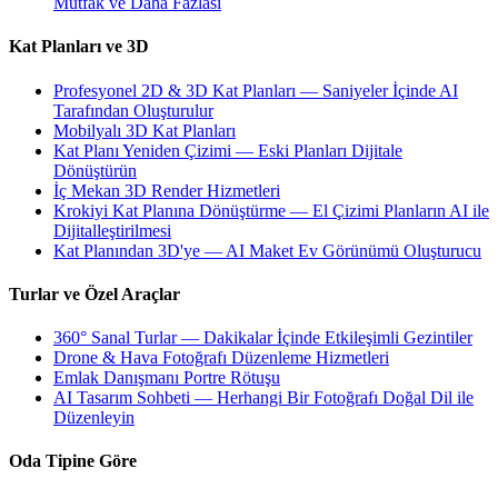
Mutfak ve Daha Fazlası
Kat Planları ve 3D
Profesyonel 2D & 3D Kat Planları — Saniyeler İçinde AI
Tarafından Oluşturulur
Mobilyalı 3D Kat Planları
Kat Planı Yeniden Çizimi — Eski Planları Dijitale
Dönüştürün
İç Mekan 3D Render Hizmetleri
Krokiyi Kat Planına Dönüştürme — El Çizimi Planların AI ile
Dijitalleştirilmesi
Kat Planından 3D'ye — AI Maket Ev Görünümü Oluşturucu
Turlar ve Özel Araçlar
360° Sanal Turlar — Dakikalar İçinde Etkileşimli Gezintiler
Drone & Hava Fotoğrafı Düzenleme Hizmetleri
Emlak Danışmanı Portre Rötuşu
AI Tasarım Sohbeti — Herhangi Bir Fotoğrafı Doğal Dil ile
Düzenleyin
Oda Tipine Göre