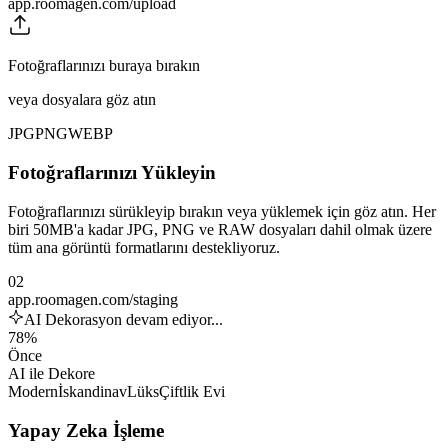
app.roomagen.com/upload
Fotoğraflarınızı buraya bırakın
veya dosyalara göz atın
JPG
PNG
WEBP
Fotoğraflarınızı Yükleyin
Fotoğraflarınızı sürükleyip bırakın veya yüklemek için göz atın. Her
biri 50MB'a kadar JPG, PNG ve RAW dosyaları dahil olmak üzere
tüm ana görüntü formatlarını destekliyoruz.
02
app.roomagen.com/staging
AI Dekorasyon devam ediyor...
78%
Önce
AI ile Dekore
Modern
İskandinav
Lüks
Çiftlik Evi
Yapay Zeka İşleme