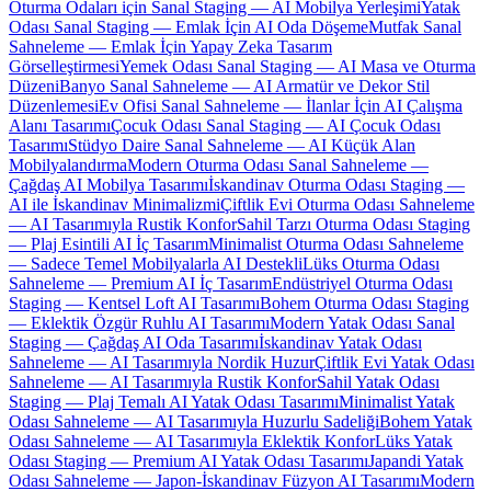
Oturma Odaları için Sanal Staging — AI Mobilya Yerleşimi
Yatak
Odası Sanal Staging — Emlak İçin AI Oda Döşeme
Mutfak Sanal
Sahneleme — Emlak İçin Yapay Zeka Tasarım
Görselleştirmesi
Yemek Odası Sanal Staging — AI Masa ve Oturma
Düzeni
Banyo Sanal Sahneleme — AI Armatür ve Dekor Stil
Düzenlemesi
Ev Ofisi Sanal Sahneleme — İlanlar İçin AI Çalışma
Alanı Tasarımı
Çocuk Odası Sanal Staging — AI Çocuk Odası
Tasarımı
Stüdyo Daire Sanal Sahneleme — AI Küçük Alan
Mobilyalandırma
Modern Oturma Odası Sanal Sahneleme —
Çağdaş AI Mobilya Tasarımı
İskandinav Oturma Odası Staging —
AI ile İskandinav Minimalizmi
Çiftlik Evi Oturma Odası Sahneleme
— AI Tasarımıyla Rustik Konfor
Sahil Tarzı Oturma Odası Staging
— Plaj Esintili AI İç Tasarım
Minimalist Oturma Odası Sahneleme
— Sadece Temel Mobilyalarla AI Destekli
Lüks Oturma Odası
Sahneleme — Premium AI İç Tasarım
Endüstriyel Oturma Odası
Staging — Kentsel Loft AI Tasarımı
Bohem Oturma Odası Staging
— Eklektik Özgür Ruhlu AI Tasarımı
Modern Yatak Odası Sanal
Staging — Çağdaş AI Oda Tasarımı
İskandinav Yatak Odası
Sahneleme — AI Tasarımıyla Nordik Huzur
Çiftlik Evi Yatak Odası
Sahneleme — AI Tasarımıyla Rustik Konfor
Sahil Yatak Odası
Staging — Plaj Temalı AI Yatak Odası Tasarımı
Minimalist Yatak
Odası Sahneleme — AI Tasarımıyla Huzurlu Sadeliği
Bohem Yatak
Odası Sahneleme — AI Tasarımıyla Eklektik Konfor
Lüks Yatak
Odası Staging — Premium AI Yatak Odası Tasarımı
Japandi Yatak
Odası Sahneleme — Japon-İskandinav Füzyon AI Tasarımı
Modern