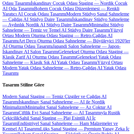
Odası Tasarımı
İskandinav Çocuk Odası Staging — Nordik Çocuk
AI Oda Tasarımı
Bohem Çocuk Odası Düzenlemesi — Renkli
Yaratıcı AI Çocuk Odası Tasarımı
Modern Stüdyo Sanal Sahneleme
— Çağdaş AI Stüdyo Daire Tasarımı
İskandinav Stüdyo Sahneleme
— Aydınlık Nordik AI Stüdyo Daire Tasarımı
Minimalist Stüdyo
Sahneleme — Temiz ve Temel AI Stüdyo Daire Tasarımı
Yüzyıl
Ortası Modern Oturma Odası Staging — Retro-Çağdaş AI
Tasarımı
Art Deco Oturma Odası Sahneleme — Büyüleyici 1920'ler
AI Oturma Odası Tasarımı
Japandi Salon Sahneleme — Japon-
İskandinav AI Salon Tasarımı
Geleneksel Oturma Odası Staging —
Klasik Zarif AI Oturma Odası Tasarımı
Geleneksel Yatak Odası
Sahneleme — Klasik Şık AI Yatak Odası Tasarımı
Yüzyıl Ortası
Modern Yatak Odası Sahneleme — Retro-Çağdaş AI Yatak Odası
Tasarımı
Tasarım Stiline Göre
Modern Sanal Staging — Temiz Çizgiler ve Çağdaş AI
Tasarımı
İskandinav Sanal Sahneleme — AI ile Nordik
Minimalizm
Minimalist Sanal Sahneleme — Az Çoktur AI
Tasarımı
Çiftlik Evi Sanal Sahneleme — AI Tasarımıyla Rustik
Çekicilik
Sahil Sanal Staging — Plaj Esintili AI İç
Tasarım
Endüstriyel Sanal Sahneleme — Ham Malzemeler ve
Kentsel AI Tasarımı
Lüks Sanal Staging — Premium Yapay Zeka İç