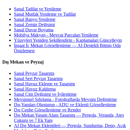
Sanal Tadilat ve Yenileme
Sanal Mutfak Yenileme ve Tadilat
Sanal Banyo Yenileme
Sanal Zemin Değişimi
Sanal Duvar Boyama
Mobilya Makyajı - Mevcut Parçaları Yenileme
Yüzeyleri Yeniden Şekillendirin - Kaplamaları Güncelleyin
İnşaat İç Mekan Görselleştirme — AI Destekli Bitmiş Oda
Önizlemesi
Dış Mekan ve Peyzaj
Sanal Peyzaj Tasarımı
Sanal Sert Peyzaj Tasarımı
Sanal Havuz Ekleme ve Tasarımı
Sanal Havuz Kaldırma
Sanal Çim Değişimi ve İyileştirme
Mevsimsel Sıfırlama - Fotoğraflarda Mevsim Değiştirme
Dış Yapıları Oluşturun - ADU ve Eklenti Görselleştirme
Dış Cephe Görselleştirme ve Render
Dış Mekan Yaşam Alanı Tasarımı — Pergola, Veranda, Ateş
Çukuru ve 7 Ek Yapı
AI Dış Mekan Eklentileri — Pergola, Sundurma, Depo, Açık