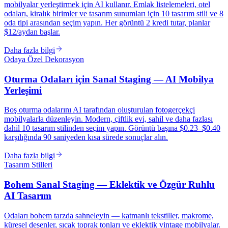
mobilyalar yerleştirmek için AI kullanır. Emlak listelemeleri, otel
odaları, kiralık birimler ve tasarım sunumları için 10 tasarım stili ve 8
oda tipi arasından seçim yapın. Her görüntü 2 kredi tutar, planlar
$12/aydan başlar.
Daha fazla bilgi
Odaya Özel Dekorasyon
Oturma Odaları için Sanal Staging — AI Mobilya
Yerleşimi
Boş oturma odalarını AI tarafından oluşturulan fotogerçekçi
mobilyalarla düzenleyin. Modern, çiftlik evi, sahil ve daha fazlası
dahil 10 tasarım stilinden seçim yapın. Görüntü başına $0.23–$0.40
karşılığında 90 saniyeden kısa sürede sonuçlar alın.
Daha fazla bilgi
Tasarım Stilleri
Bohem Sanal Staging — Eklektik ve Özgür Ruhlu
AI Tasarım
Odaları bohem tarzda sahneleyin — katmanlı tekstiller, makrome,
küresel desenler, sıcak toprak tonları ve eklektik vintage mobilyalar.