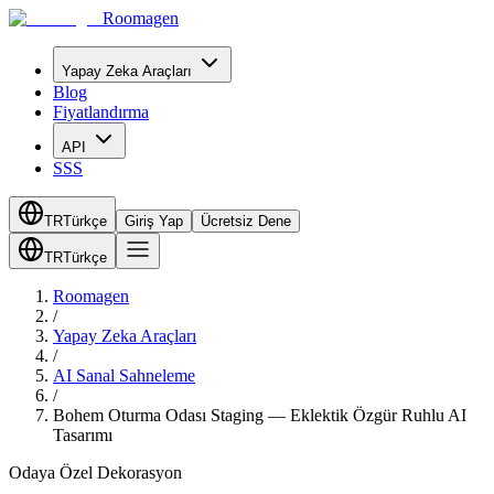
Roomagen
Yapay Zeka Araçları
Blog
Fiyatlandırma
API
SSS
TR
Türkçe
Giriş Yap
Ücretsiz Dene
TR
Türkçe
Roomagen
/
Yapay Zeka Araçları
/
AI Sanal Sahneleme
/
Bohem Oturma Odası Staging — Eklektik Özgür Ruhlu AI
Tasarımı
Odaya Özel Dekorasyon