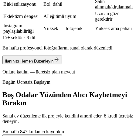
Satın
Bitki stilizasyonu
Bol, dahil
alınmalı/kiralanmalı
Uzman gözü
Eklektizm dengesi
AI eğitimli uyum
gerektirir
Instagram
Yüksek — fotojenik
Yüksek ama pahalı
paylaşılabilirliği
15+ sektör · 9 dil
Bu hafta profesyonel fotoğraflarını sanal olarak düzenledi.
İlanınızı Hemen Düzenleyin
Onlara katılın — ücretsiz plan mevcut
Bugün Ücretsiz Başlayın
Boş Odalar Yüzünden Alıcı Kaybetmeyi
Bırakın
Sanal ev düzenleme ilk projeyle kendini amorti eder. 6 kredi ücretsiz
deneyin.
Bu hafta 847 kullanıcı kaydoldu