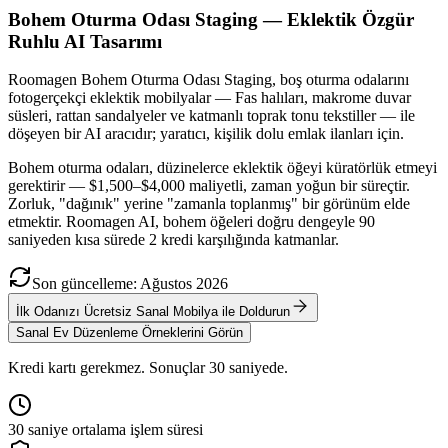
Bohem Oturma Odası Staging — Eklektik Özgür
Ruhlu AI Tasarımı
Roomagen Bohem Oturma Odası Staging, boş oturma odalarını
fotogerçekçi eklektik mobilyalar — Fas halıları, makrome duvar
süsleri, rattan sandalyeler ve katmanlı toprak tonu tekstiller — ile
döşeyen bir AI aracıdır; yaratıcı, kişilik dolu emlak ilanları için.
Bohem oturma odaları, düzinelerce eklektik öğeyi küratörlük etmeyi
gerektirir — $1,500–$4,000 maliyetli, zaman yoğun bir süreçtir.
Zorluk, "dağınık" yerine "zamanla toplanmış" bir görünüm elde
etmektir. Roomagen AI, bohem öğeleri doğru dengeyle 90
saniyeden kısa sürede 2 kredi karşılığında katmanlar.
Son güncelleme
:
Ağustos
2026
İlk Odanızı Ücretsiz Sanal Mobilya ile Doldurun
Sanal Ev Düzenleme Örneklerini Görün
Kredi kartı gerekmez. Sonuçlar 30 saniyede.
30 saniye ortalama işlem süresi