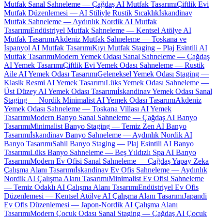
Mutfak Sanal Sahneleme — Çağdaş AI Mutfak Tasarımı
Çiftlik Evi
Mutfak Düzenlemesi — AI Stiliyle Rustik Sıcaklık
İskandinav
Mutfak Sahneleme — Aydınlık Nordik AI Mutfak
Tasarımı
Endüstriyel Mutfak Sahneleme — Kentsel Atölye AI
Mutfak Tasarımı
Akdeniz Mutfak Sahneleme — Toskana ve
İspanyol AI Mutfak Tasarımı
Kıyı Mutfak Staging – Plaj Esintili AI
Mutfak Tasarımı
Modern Yemek Odası Sanal Sahneleme — Çağdaş
AI Yemek Tasarımı
Çiftlik Evi Yemek Odası Sahneleme — Rustik
Aile AI Yemek Odası Tasarımı
Geleneksel Yemek Odası Staging —
Klasik Resmi AI Yemek Tasarımı
Lüks Yemek Odası Sahneleme —
Üst Düzey AI Yemek Odası Tasarımı
İskandinav Yemek Odası Sanal
Staging — Nordik Minimalist AI Yemek Odası Tasarımı
Akdeniz
Yemek Odası Sahneleme — Toskana Villası AI Yemek
Tasarımı
Modern Banyo Sanal Sahneleme — Çağdaş AI Banyo
Tasarımı
Minimalist Banyo Staging — Temiz Zen AI Banyo
Tasarımı
İskandinav Banyo Sahneleme — Aydınlık Nordik AI
Banyo Tasarımı
Sahil Banyo Staging — Plaj Esintili AI Banyo
Tasarımı
Lüks Banyo Sahneleme — Beş Yıldızlı Spa AI Banyo
Tasarımı
Modern Ev Ofisi Sanal Sahneleme — Çağdaş Yapay Zeka
Çalışma Alanı Tasarımı
İskandinav Ev Ofis Sahneleme — Aydınlık
Nordik AI Çalışma Alanı Tasarımı
Minimalist Ev Ofisi Sahneleme
— Temiz Odaklı AI Çalışma Alanı Tasarımı
Endüstriyel Ev Ofis
Düzenlemesi — Kentsel Atölye AI Çalışma Alanı Tasarımı
Japandi
Ev Ofis Düzenlemesi — Japon-Nordik AI Çalışma Alanı
Tasarımı
Modern Çocuk Odası Sanal Staging — Çağdaş AI Çocuk