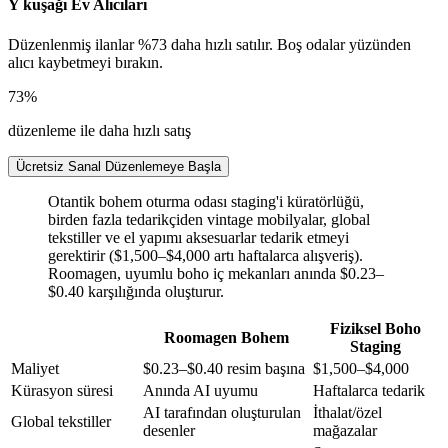
Y kuşağı Ev Alıcıları
Düzenlenmiş ilanlar %73 daha hızlı satılır. Boş odalar yüzünden
alıcı kaybetmeyi bırakın.
73%
düzenleme ile daha hızlı satış
Ücretsiz Sanal Düzenlemeye Başla
Otantik bohem oturma odası staging'i küratörlüğü,
birden fazla tedarikçiden vintage mobilyalar, global
tekstiller ve el yapımı aksesuarlar tedarik etmeyi
gerektirir ($1,500–$4,000 artı haftalarca alışveriş).
Roomagen, uyumlu boho iç mekanları anında $0.23–
$0.40 karşılığında oluşturur.
Fiziksel Boho
Roomagen Bohem
Staging
Maliyet
$0.23–$0.40 resim başına
$1,500–$4,000
Kürasyon süresi
Anında AI uyumu
Haftalarca tedarik
AI tarafından oluşturulan
İthalat/özel
Global tekstiller
desenler
mağazalar