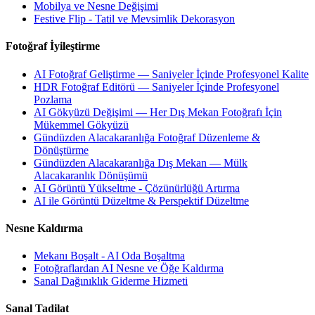
Mobilya ve Nesne Değişimi
Festive Flip - Tatil ve Mevsimlik Dekorasyon
Fotoğraf İyileştirme
AI Fotoğraf Geliştirme — Saniyeler İçinde Profesyonel Kalite
HDR Fotoğraf Editörü — Saniyeler İçinde Profesyonel
Pozlama
AI Gökyüzü Değişimi — Her Dış Mekan Fotoğrafı İçin
Mükemmel Gökyüzü
Gündüzden Alacakaranlığa Fotoğraf Düzenleme &
Dönüştürme
Gündüzden Alacakaranlığa Dış Mekan — Mülk
Alacakaranlık Dönüşümü
AI Görüntü Yükseltme - Çözünürlüğü Artırma
AI ile Görüntü Düzeltme & Perspektif Düzeltme
Nesne Kaldırma
Mekanı Boşalt - AI Oda Boşaltma
Fotoğraflardan AI Nesne ve Öğe Kaldırma
Sanal Dağınıklık Giderme Hizmeti
Sanal Tadilat