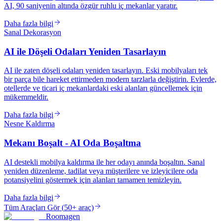
AI, 90 saniyenin altında özgür ruhlu iç mekanlar yaratır.
Daha fazla bilgi
Sanal Dekorasyon
AI ile Döşeli Odaları Yeniden Tasarlayın
AI ile zaten döşeli odaları yeniden tasarlayın. Eski mobilyaları tek
bir parça bile hareket ettirmeden modern tarzlarla değiştirin. Evlerde,
otellerde ve ticari iç mekanlardaki eski alanları güncellemek için
mükemmeldir.
Daha fazla bilgi
Nesne Kaldırma
Mekanı Boşalt - AI Oda Boşaltma
AI destekli mobilya kaldırma ile her odayı anında boşaltın. Sanal
yeniden düzenleme, tadilat veya müşterilere ve izleyicilere oda
potansiyelini göstermek için alanları tamamen temizleyin.
Daha fazla bilgi
Tüm Araçları Gör
(
50+ araç
)
Roomagen