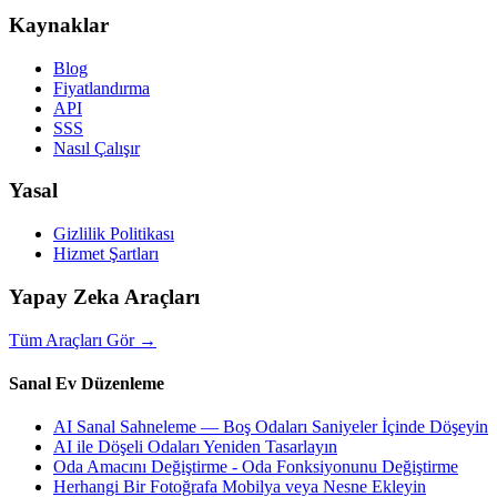
Kaynaklar
Blog
Fiyatlandırma
API
SSS
Nasıl Çalışır
Yasal
Gizlilik Politikası
Hizmet Şartları
Yapay Zeka Araçları
Tüm Araçları Gör
→
Sanal Ev Düzenleme
AI Sanal Sahneleme — Boş Odaları Saniyeler İçinde Döşeyin
AI ile Döşeli Odaları Yeniden Tasarlayın
Oda Amacını Değiştirme - Oda Fonksiyonunu Değiştirme
Herhangi Bir Fotoğrafa Mobilya veya Nesne Ekleyin