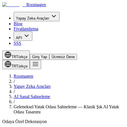
Roomagen
Yapay Zeka Araçları
Blog
Fiyatlandırma
API
SSS
TR
Türkçe
Giriş Yap
Ücretsiz Dene
TR
Türkçe
Roomagen
/
Yapay Zeka Araçları
/
AI Sanal Sahneleme
/
Geleneksel Yatak Odası Sahneleme — Klasik Şık AI Yatak
Odası Tasarımı
Odaya Özel Dekorasyon