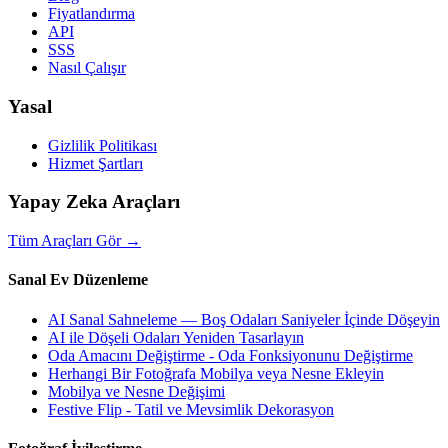
Fiyatlandırma
API
SSS
Nasıl Çalışır
Yasal
Gizlilik Politikası
Hizmet Şartları
Yapay Zeka Araçları
Tüm Araçları Gör
→
Sanal Ev Düzenleme
AI Sanal Sahneleme — Boş Odaları Saniyeler İçinde Döşeyin
AI ile Döşeli Odaları Yeniden Tasarlayın
Oda Amacını Değiştirme - Oda Fonksiyonunu Değiştirme
Herhangi Bir Fotoğrafa Mobilya veya Nesne Ekleyin
Mobilya ve Nesne Değişimi
Festive Flip - Tatil ve Mevsimlik Dekorasyon