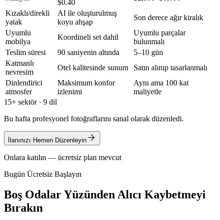
$0.40
Kızaklı/direkli
AI ile oluşturulmuş
Son derece ağır kiralık
yatak
koyu ahşap
Uyumlu
Uyumlu parçalar
Koordineli set dahil
mobilya
bulunmalı
Teslim süresi
90 saniyenin altında
5–10 gün
Katmanlı
Otel kalitesinde sunum
Satın alınıp tasarlanmalı
nevresim
Dinlendirici
Maksimum konfor
Aynı ama 100 kat
atmosfer
izlenimi
maliyetle
15+ sektör · 9 dil
Bu hafta profesyonel fotoğraflarını sanal olarak düzenledi.
İlanınızı Hemen Düzenleyin
Onlara katılın — ücretsiz plan mevcut
Bugün Ücretsiz Başlayın
Boş Odalar Yüzünden Alıcı Kaybetmeyi
Bırakın