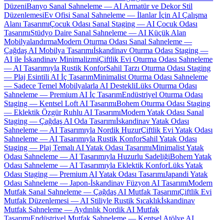
Düzeni
Banyo Sanal Sahneleme — AI Armatür ve Dekor Stil
Düzenlemesi
Ev Ofisi Sanal Sahneleme — İlanlar İçin AI Çalışma
Alanı Tasarımı
Çocuk Odası Sanal Staging — AI Çocuk Odası
Tasarımı
Stüdyo Daire Sanal Sahneleme — AI Küçük Alan
Mobilyalandırma
Modern Oturma Odası Sanal Sahneleme —
Çağdaş AI Mobilya Tasarımı
İskandinav Oturma Odası Staging —
AI ile İskandinav Minimalizmi
Çiftlik Evi Oturma Odası Sahneleme
— AI Tasarımıyla Rustik Konfor
Sahil Tarzı Oturma Odası Staging
— Plaj Esintili AI İç Tasarım
Minimalist Oturma Odası Sahneleme
— Sadece Temel Mobilyalarla AI Destekli
Lüks Oturma Odası
Sahneleme — Premium AI İç Tasarım
Endüstriyel Oturma Odası
Staging — Kentsel Loft AI Tasarımı
Bohem Oturma Odası Staging
— Eklektik Özgür Ruhlu AI Tasarımı
Modern Yatak Odası Sanal
Staging — Çağdaş AI Oda Tasarımı
İskandinav Yatak Odası
Sahneleme — AI Tasarımıyla Nordik Huzur
Çiftlik Evi Yatak Odası
Sahneleme — AI Tasarımıyla Rustik Konfor
Sahil Yatak Odası
Staging — Plaj Temalı AI Yatak Odası Tasarımı
Minimalist Yatak
Odası Sahneleme — AI Tasarımıyla Huzurlu Sadeliği
Bohem Yatak
Odası Sahneleme — AI Tasarımıyla Eklektik Konfor
Lüks Yatak
Odası Staging — Premium AI Yatak Odası Tasarımı
Japandi Yatak
Odası Sahneleme — Japon-İskandinav Füzyon AI Tasarımı
Modern
Mutfak Sanal Sahneleme — Çağdaş AI Mutfak Tasarımı
Çiftlik Evi
Mutfak Düzenlemesi — AI Stiliyle Rustik Sıcaklık
İskandinav
Mutfak Sahneleme — Aydınlık Nordik AI Mutfak
Tasarımı
Endüstriyel Mutfak Sahneleme — Kentsel Atölye AI