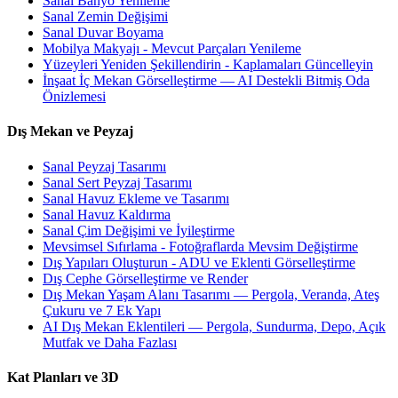
Sanal Banyo Yenileme
Sanal Zemin Değişimi
Sanal Duvar Boyama
Mobilya Makyajı - Mevcut Parçaları Yenileme
Yüzeyleri Yeniden Şekillendirin - Kaplamaları Güncelleyin
İnşaat İç Mekan Görselleştirme — AI Destekli Bitmiş Oda
Önizlemesi
Dış Mekan ve Peyzaj
Sanal Peyzaj Tasarımı
Sanal Sert Peyzaj Tasarımı
Sanal Havuz Ekleme ve Tasarımı
Sanal Havuz Kaldırma
Sanal Çim Değişimi ve İyileştirme
Mevsimsel Sıfırlama - Fotoğraflarda Mevsim Değiştirme
Dış Yapıları Oluşturun - ADU ve Eklenti Görselleştirme
Dış Cephe Görselleştirme ve Render
Dış Mekan Yaşam Alanı Tasarımı — Pergola, Veranda, Ateş
Çukuru ve 7 Ek Yapı
AI Dış Mekan Eklentileri — Pergola, Sundurma, Depo, Açık
Mutfak ve Daha Fazlası
Kat Planları ve 3D