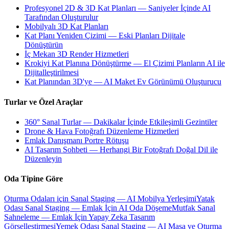
Profesyonel 2D & 3D Kat Planları — Saniyeler İçinde AI
Tarafından Oluşturulur
Mobilyalı 3D Kat Planları
Kat Planı Yeniden Çizimi — Eski Planları Dijitale
Dönüştürün
İç Mekan 3D Render Hizmetleri
Krokiyi Kat Planına Dönüştürme — El Çizimi Planların AI ile
Dijitalleştirilmesi
Kat Planından 3D'ye — AI Maket Ev Görünümü Oluşturucu
Turlar ve Özel Araçlar
360° Sanal Turlar — Dakikalar İçinde Etkileşimli Gezintiler
Drone & Hava Fotoğrafı Düzenleme Hizmetleri
Emlak Danışmanı Portre Rötuşu
AI Tasarım Sohbeti — Herhangi Bir Fotoğrafı Doğal Dil ile
Düzenleyin
Oda Tipine Göre
Oturma Odaları için Sanal Staging — AI Mobilya Yerleşimi
Yatak
Odası Sanal Staging — Emlak İçin AI Oda Döşeme
Mutfak Sanal
Sahneleme — Emlak İçin Yapay Zeka Tasarım
Görselleştirmesi
Yemek Odası Sanal Staging — AI Masa ve Oturma