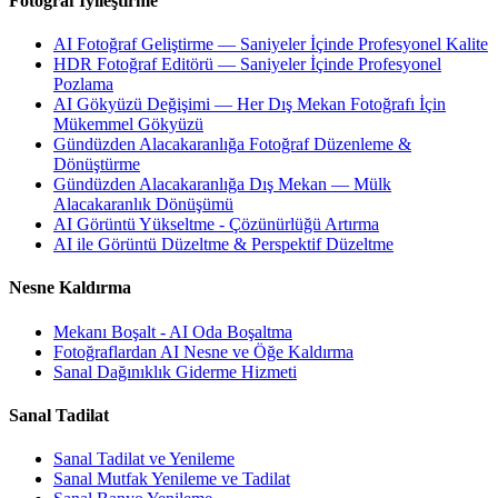
Fotoğraf İyileştirme
AI Fotoğraf Geliştirme — Saniyeler İçinde Profesyonel Kalite
HDR Fotoğraf Editörü — Saniyeler İçinde Profesyonel
Pozlama
AI Gökyüzü Değişimi — Her Dış Mekan Fotoğrafı İçin
Mükemmel Gökyüzü
Gündüzden Alacakaranlığa Fotoğraf Düzenleme &
Dönüştürme
Gündüzden Alacakaranlığa Dış Mekan — Mülk
Alacakaranlık Dönüşümü
AI Görüntü Yükseltme - Çözünürlüğü Artırma
AI ile Görüntü Düzeltme & Perspektif Düzeltme
Nesne Kaldırma
Mekanı Boşalt - AI Oda Boşaltma
Fotoğraflardan AI Nesne ve Öğe Kaldırma
Sanal Dağınıklık Giderme Hizmeti
Sanal Tadilat
Sanal Tadilat ve Yenileme
Sanal Mutfak Yenileme ve Tadilat