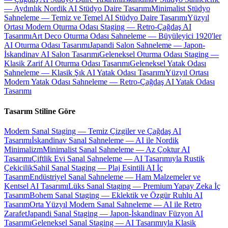
— Aydınlık Nordik AI Stüdyo Daire Tasarımı
Minimalist Stüdyo
Sahneleme — Temiz ve Temel AI Stüdyo Daire Tasarımı
Yüzyıl
Ortası Modern Oturma Odası Staging — Retro-Çağdaş AI
Tasarımı
Art Deco Oturma Odası Sahneleme — Büyüleyici 1920'ler
AI Oturma Odası Tasarımı
Japandi Salon Sahneleme — Japon-
İskandinav AI Salon Tasarımı
Geleneksel Oturma Odası Staging —
Klasik Zarif AI Oturma Odası Tasarımı
Geleneksel Yatak Odası
Sahneleme — Klasik Şık AI Yatak Odası Tasarımı
Yüzyıl Ortası
Modern Yatak Odası Sahneleme — Retro-Çağdaş AI Yatak Odası
Tasarımı
Tasarım Stiline Göre
Modern Sanal Staging — Temiz Çizgiler ve Çağdaş AI
Tasarımı
İskandinav Sanal Sahneleme — AI ile Nordik
Minimalizm
Minimalist Sanal Sahneleme — Az Çoktur AI
Tasarımı
Çiftlik Evi Sanal Sahneleme — AI Tasarımıyla Rustik
Çekicilik
Sahil Sanal Staging — Plaj Esintili AI İç
Tasarım
Endüstriyel Sanal Sahneleme — Ham Malzemeler ve
Kentsel AI Tasarımı
Lüks Sanal Staging — Premium Yapay Zeka İç
Tasarım
Bohem Sanal Staging — Eklektik ve Özgür Ruhlu AI
Tasarım
Orta Yüzyıl Modern Sanal Sahneleme — AI ile Retro
Zarafet
Japandi Sanal Staging — Japon-İskandinav Füzyon AI
Tasarımı
Geleneksel Sanal Staging — AI Tasarımıyla Klasik