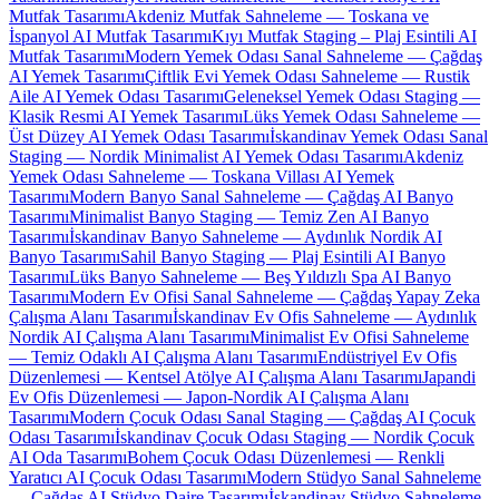
Mutfak Tasarımı
Akdeniz Mutfak Sahneleme — Toskana ve
İspanyol AI Mutfak Tasarımı
Kıyı Mutfak Staging – Plaj Esintili AI
Mutfak Tasarımı
Modern Yemek Odası Sanal Sahneleme — Çağdaş
AI Yemek Tasarımı
Çiftlik Evi Yemek Odası Sahneleme — Rustik
Aile AI Yemek Odası Tasarımı
Geleneksel Yemek Odası Staging —
Klasik Resmi AI Yemek Tasarımı
Lüks Yemek Odası Sahneleme —
Üst Düzey AI Yemek Odası Tasarımı
İskandinav Yemek Odası Sanal
Staging — Nordik Minimalist AI Yemek Odası Tasarımı
Akdeniz
Yemek Odası Sahneleme — Toskana Villası AI Yemek
Tasarımı
Modern Banyo Sanal Sahneleme — Çağdaş AI Banyo
Tasarımı
Minimalist Banyo Staging — Temiz Zen AI Banyo
Tasarımı
İskandinav Banyo Sahneleme — Aydınlık Nordik AI
Banyo Tasarımı
Sahil Banyo Staging — Plaj Esintili AI Banyo
Tasarımı
Lüks Banyo Sahneleme — Beş Yıldızlı Spa AI Banyo
Tasarımı
Modern Ev Ofisi Sanal Sahneleme — Çağdaş Yapay Zeka
Çalışma Alanı Tasarımı
İskandinav Ev Ofis Sahneleme — Aydınlık
Nordik AI Çalışma Alanı Tasarımı
Minimalist Ev Ofisi Sahneleme
— Temiz Odaklı AI Çalışma Alanı Tasarımı
Endüstriyel Ev Ofis
Düzenlemesi — Kentsel Atölye AI Çalışma Alanı Tasarımı
Japandi
Ev Ofis Düzenlemesi — Japon-Nordik AI Çalışma Alanı
Tasarımı
Modern Çocuk Odası Sanal Staging — Çağdaş AI Çocuk
Odası Tasarımı
İskandinav Çocuk Odası Staging — Nordik Çocuk
AI Oda Tasarımı
Bohem Çocuk Odası Düzenlemesi — Renkli
Yaratıcı AI Çocuk Odası Tasarımı
Modern Stüdyo Sanal Sahneleme
— Çağdaş AI Stüdyo Daire Tasarımı
İskandinav Stüdyo Sahneleme