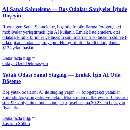
AI Sanal Sahneleme — Boş Odaları Saniyeler İçinde
Döşeyin
Roomagen Sanal Sahneleme, boş oda fotoğraflarına fotogerçekçi
mobilyalar yerleştirmek için AI kullanır. Emlak listelemeleri, otel
odaları, kiralık birimler ve tasarım sunumları için 10 tasarım stili ve 8
oda tipi arasından seçim yapın. Her görüntü 2 kredi tutar, planlar
$12/aydan başlar.
Daha fazla bilgi
Odaya Özel Dekorasyon
Yatak Odası Sanal Staging — Emlak İçin AI Oda
Döşeme
Boş yatak odalarını AI ile staging yapın — fotogerçekçi yataklar,
komodinler, şifonyerler ve dekor. Modernden çiftlik evine 10 tasarım
stili. 90 saniyenin altında sonuçlar, görsel başına $0.23'ten başlayan
fiyatlarla.
Daha fazla bilgi
Tasarım Stilleri