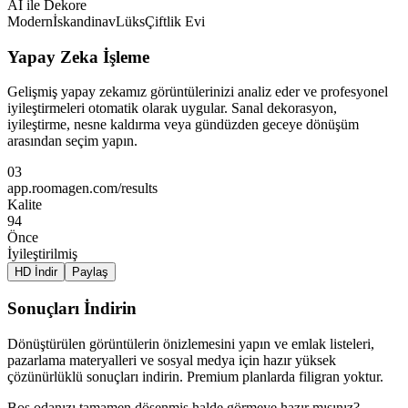
AI ile Dekore
Modern
İskandinav
Lüks
Çiftlik Evi
Yapay Zeka İşleme
Gelişmiş yapay zekamız görüntülerinizi analiz eder ve profesyonel
iyileştirmeleri otomatik olarak uygular. Sanal dekorasyon,
iyileştirme, nesne kaldırma veya gündüzden geceye dönüşüm
arasından seçim yapın.
03
app.roomagen.com/results
Kalite
94
Önce
İyileştirilmiş
HD İndir
Paylaş
Sonuçları İndirin
Dönüştürülen görüntülerin önizlemesini yapın ve emlak listeleri,
pazarlama materyalleri ve sosyal medya için hazır yüksek
çözünürlüklü sonuçları indirin. Premium planlarda filigran yoktur.
Boş odanızı tamamen döşenmiş halde görmeye hazır mısınız?