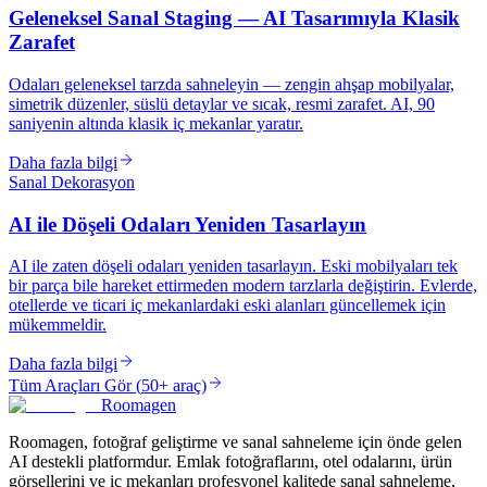
Geleneksel Sanal Staging — AI Tasarımıyla Klasik
Zarafet
Odaları geleneksel tarzda sahneleyin — zengin ahşap mobilyalar,
simetrik düzenler, süslü detaylar ve sıcak, resmi zarafet. AI, 90
saniyenin altında klasik iç mekanlar yaratır.
Daha fazla bilgi
Sanal Dekorasyon
AI ile Döşeli Odaları Yeniden Tasarlayın
AI ile zaten döşeli odaları yeniden tasarlayın. Eski mobilyaları tek
bir parça bile hareket ettirmeden modern tarzlarla değiştirin. Evlerde,
otellerde ve ticari iç mekanlardaki eski alanları güncellemek için
mükemmeldir.
Daha fazla bilgi
Tüm Araçları Gör
(
50+ araç
)
Roomagen
Roomagen, fotoğraf geliştirme ve sanal sahneleme için önde gelen
AI destekli platformdur. Emlak fotoğraflarını, otel odalarını, ürün
görsellerini ve iç mekanları profesyonel kalitede sanal sahneleme,