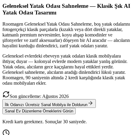
Geleneksel Yatak Odası Sahneleme — Klasik Şık AI
Yatak Odası Tasarımı
Roomagen Geleneksel Yatak Odası Sahneleme, boş yatak odalarını
fotogerçekçi klasik parçalarla (kızaklı veya dört direkli yataklar,
katmanlı premium nevresimler, koyu ahşap komodinler ve
şifonyerler ve zarif aksesuarlar) döşeyen bir AI aracıdır — alıcıların
hayalini kurduğu dinlendirici, zarif yatak odaları yaratır.
Geleneksel evlerdeki ebeveyn yatak odaları klasik mobilyalara
ihtiyaç duyar — kolonyal evlerde modern yataklar yanlış görünür.
Yatak odası, alıcıların gece kaçışlarını hayal ettikleri yerdir.
Geleneksel sahneleme, alıcıların aradığı dinlendirici lüksü yaratır.
Roomagen, 90 saniyenin altında 2 kredi karşılığında klasik yatak
odası mobilyaları ekler.
Son güncelleme
:
Ağustos
2026
İlk Odanızı Ücretsiz Sanal Mobilya ile Doldurun
Sanal Ev Düzenleme Örneklerini Görün
Kredi kartı gerekmez. Sonuçlar 30 saniyede.