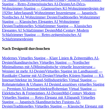
Staging – Retro-Zeitgenössisches AI-Design
Art-Déco-
Wohnzimmer-Staging — Glamouröses KI-Wohnzimmerdesign der
1920er Jahre
Japandi Wohnzimmer Inszenierung — Japanisch-
Nordisches AI Wohnzimmer Design
Traditionelles Wohnzimmer
Staging — Klassisches Elegantes AI Wohnzimmer
Design
Traditionelles Schlafzimmer Staging — Klassisches
Elegantes AI Schlafzimmer Design
Mid-Century Modern
Schlafzimmer Staging — Retro-zeitgenössisches AI
Schlafzimmerdesign
Nach Designstil durchsuchen
Modernes Virtuelles Staging – Klare Linien & Zeitgemäßes AI-
Design
Skandinavisches Virtuelles Staging — Nordischer
Minimalismus mit AI
Minimalistische virtuelle Inszenierung –
Weniger ist mehr AI-Design
Virtuelles Staging im Landhausstil —
Rustikaler Charme mit AI-Design
Virtuelles Küsten-Staging — KI-
Innenarchitektur im Strand-Stil
Industrielles Virtual Staging —
Rohmaterialien & Urbanes AI Design
Luxuriöses virtuelles Staging
— Premium AI-Innenarchitektur
Bohemian Virtual Staging —
Eklektisches & Freigeistiges AI-Design
Mid-Century Modern
Virtuelles Staging — Retro-Eleganz mit AI
Japandi Virtuelles
Staging — Japanisch-Skandinavisches Fusions-AI-
Design
Traditionelles Virtuelles Staging — Klassische Eleganz mit