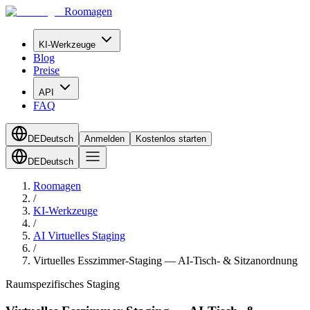
Roomagen
KI-Werkzeuge
Blog
Preise
API
FAQ
DE
Deutsch
Anmelden
Kostenlos starten
DE
Deutsch
Roomagen
/
KI-Werkzeuge
/
AI Virtuelles Staging
/
Virtuelles Esszimmer-Staging — AI-Tisch- & Sitzanordnung
Raumspezifisches Staging