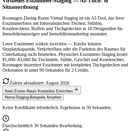
Virtuelles Esszimmer-Staging — AI-Tisch- &
Sitzanordnung
Roomagen Dining Room Virtual Staging ist ein AI-Tool, das leere
Esszimmerfotos mit fotorealistischen Tischen, Stühlen,
Kronleuchtern, Buffets und Tischgedecken in 10 Designstilen für
Immobilienanzeigen und Immobilienmarketing ausstattet.
Leere Esszimmer wirken zwecklos — Käufer können
Sitzplatzkapazität, Verkehrsfluss oder die Funktion des Raumes für
Unterhaltung nicht beurteilen. Physisches Esszimmer-Staging kostet
$1,000–$3,000 für Tischmiete, Stühle, Geschirr und Kronleuchter.
Roomagen inszeniert Esszimmer mit kompletten Tischgedecken und
Dekoration in unter 90 Sekunden für 2 Credits.
Zuletzt aktualisiert
:
August
2026
Ihren Ersten Raum Kostenlos Einrichten
Home-Staging-Beispiele Ansehen
Keine Kreditkarte erforderlich. Ergebnisse in 30 Sekunden.
Durchschnittlich 30 Sekunden Bearbeitung