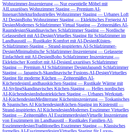
Wohnzimmer-Inszenierung — Nur essentielle Möbel mit
AI
Luxuriöses Wohnzimmer Staging — Premium AI-
Innenarchitektur
Industrielles Wohnzimmer Staging — Urbanes Loft
AI Design
Boho Wohnzimmer Staging — Eklektisches Freigeist AI
Design
Modernes Schlafzimmer Virtual Staging — Zeitgemäßes AI-
Raumdesign
Skandinavisches Schlafzimmer Staging — Nordische
Gelassenheit mit AI-Design
Virtuelles Staging für Schlafzimmer im
Landhausstil — Rustikaler Komfort mit AI-Design
Küsten-
Schlafzimmer-Staging – Strand-inspiriertes AI-Schlafzimmer-
Design
Minimalistische Schlafzimmer-Inszenierung — Gelassene
Einfachheit mit AI-Design
Boho Schlafzimmer Inszenierung —
Eklektischer Komfort mit AI-Design
Luxuriöses Schlafzimmer
Staging — Premium AI Schlafzimmer Design
Japandi Schlafzimmer
Staging — Japanisch-Skandinavische Fusions-AI-Design
Virtuelles
Staging für moderne Küchen — Zeitgemäßes AI-
Küchendesign
Landhausküchen-Staging — Rustikale Wärme mit
AI-Styling
Skandinavisches Küchen-Staging — Helles nordisches
AI-Küchendesign
Industrieküchen Staging — Urbanes Werkstatt-
AI-Küchendesign
Mediterrane Kücheninszenierung — Toskanisches
& Spanisches AI Küchendesign
Küchen-Staging im Küstenstil —
Strand-inspiriertes AI Küchendesign
Modernes Esszimmer Virtuelles
Staging — Zeitgemäßes AI Esszimmerdesign
Virtuelle Inszenierung
von Esszimmern im Landhausstil – Rustikales Familien-AI-
Esszimmerdesign
Traditionelles Esszimmer Staging — Klassisches
formelles AI-Esszimmerdesign
Virtuelles Staging für Luxus-