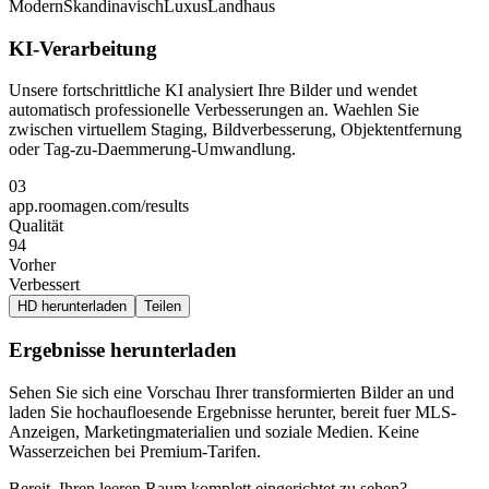
Modern
Skandinavisch
Luxus
Landhaus
KI-Verarbeitung
Unsere fortschrittliche KI analysiert Ihre Bilder und wendet
automatisch professionelle Verbesserungen an. Waehlen Sie
zwischen virtuellem Staging, Bildverbesserung, Objektentfernung
oder Tag-zu-Daemmerung-Umwandlung.
03
app.roomagen.com/results
Qualität
94
Vorher
Verbessert
HD herunterladen
Teilen
Ergebnisse herunterladen
Sehen Sie sich eine Vorschau Ihrer transformierten Bilder an und
laden Sie hochaufloesende Ergebnisse herunter, bereit fuer MLS-
Anzeigen, Marketingmaterialien und soziale Medien. Keine
Wasserzeichen bei Premium-Tarifen.
Bereit, Ihren leeren Raum komplett eingerichtet zu sehen?