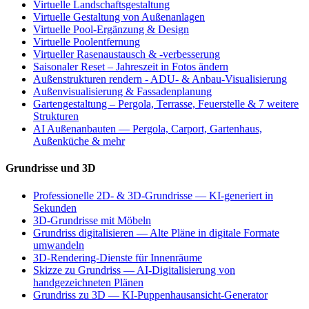
Virtuelle Landschaftsgestaltung
Virtuelle Gestaltung von Außenanlagen
Virtuelle Pool-Ergänzung & Design
Virtuelle Poolentfernung
Virtueller Rasenaustausch & -verbesserung
Saisonaler Reset – Jahreszeit in Fotos ändern
Außenstrukturen rendern - ADU- & Anbau-Visualisierung
Außenvisualisierung & Fassadenplanung
Gartengestaltung – Pergola, Terrasse, Feuerstelle & 7 weitere
Strukturen
AI Außenanbauten — Pergola, Carport, Gartenhaus,
Außenküche & mehr
Grundrisse und 3D
Professionelle 2D- & 3D-Grundrisse — KI-generiert in
Sekunden
3D-Grundrisse mit Möbeln
Grundriss digitalisieren — Alte Pläne in digitale Formate
umwandeln
3D-Rendering-Dienste für Innenräume
Skizze zu Grundriss — AI-Digitalisierung von
handgezeichneten Plänen
Grundriss zu 3D — KI-Puppenhausansicht-Generator