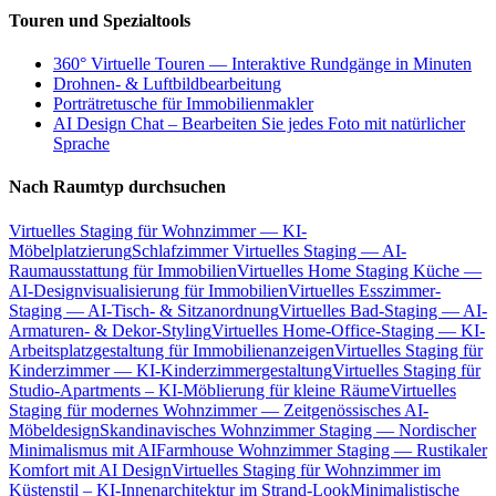
Touren und Spezialtools
360° Virtuelle Touren — Interaktive Rundgänge in Minuten
Drohnen- & Luftbildbearbeitung
Porträtretusche für Immobilienmakler
AI Design Chat – Bearbeiten Sie jedes Foto mit natürlicher
Sprache
Nach Raumtyp durchsuchen
Virtuelles Staging für Wohnzimmer — KI-
Möbelplatzierung
Schlafzimmer Virtuelles Staging — AI-
Raumausstattung für Immobilien
Virtuelles Home Staging Küche —
AI-Designvisualisierung für Immobilien
Virtuelles Esszimmer-
Staging — AI-Tisch- & Sitzanordnung
Virtuelles Bad-Staging — AI-
Armaturen- & Dekor-Styling
Virtuelles Home-Office-Staging — KI-
Arbeitsplatzgestaltung für Immobilienanzeigen
Virtuelles Staging für
Kinderzimmer — KI-Kinderzimmergestaltung
Virtuelles Staging für
Studio-Apartments – KI-Möblierung für kleine Räume
Virtuelles
Staging für modernes Wohnzimmer — Zeitgenössisches AI-
Möbeldesign
Skandinavisches Wohnzimmer Staging — Nordischer
Minimalismus mit AI
Farmhouse Wohnzimmer Staging — Rustikaler
Komfort mit AI Design
Virtuelles Staging für Wohnzimmer im
Küstenstil – KI-Innenarchitektur im Strand-Look
Minimalistische