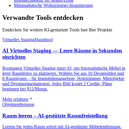
Innenarchitektur im Strand-Look
Minimalistische Wohnzimmer-Inszenierung
Verwandte Tools entdecken
Entdecken Sie weitere KI-gestuetzte Tools fuer Ihre Projekte
Virtuelles Staging
Haupttool
AI Virtuelles Staging — Leere Räume in Sekunden
einrichten
Roomagen Virtuelles Staging nutzt AI, um fotorealistische Möbel in
leere Raumfotos zu platzieren. Wählen Sie aus 10 Designstilen und
8 Raumtypen – für Immobilienangebote, Hotelzimmer, Mietobjekte
und Designpräsentationen. Jedes Bild kostet 2 Credits, Pläne
beginnen bei $12/Monat.
Mehr erfahren
Objektentfernung
Raum leeren – AI-gestützte Raumfreistellung
Leeren Sie jeden Raum sofort mit AI-gestützter Möbelentfernung.