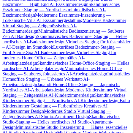
Esszimmer — High-End AI Esszimmerdesign
Skandinavisches
Esszimmer Staging — Nordisches minimalistisches AI-
Esszimmerdesign
Mediterrane Esszimmer-Inszenierung —
Toskanische Villa AI-Esszimmergestaltung
Modernes Badezimmer
Virtual Staging — Zeitgenössisches AI-
Badezimmerdesign
Minimalistische Badinszenierung — Sauberes
Zen AI Baddesign
Skandinavisches Badezimmer Staging — Helles
nordisches AI-Badezimmerdesign
Virtuelles Staging für Küstenbäder
– AI-Design im Strandlook
Luxuriöses Badezimmer-Staging —
Fünf-Sterne-Spa AI-Badezimmerdesign
Virtuelles Staging für
modernes Home Office — Zeitgemäßes AI-
Arbeitsplatzdesign
Skandinavisches Home-Office-Staging — Helles
nordisches AI-Arbeitsplatzdesign
Minimalistisches Home-Office
Staging — Sauberes, fokussiertes AI-Arbeitsplatzdesign
Industrielles
Homeoffice Staging — Urbanes Werkstatt-AI-
Arbeitsplatzdesign
Japandi Home-Office-Staging — Japanisch-
Nordisches AI-Arbeitsplatzdesign
Modernes Kinderzimmer Virtual
Staging — Zeitgemäßes AI-Kinderzimmerdesign
Skandinavisches
Kinderzimmer Staging — Nordisches AI-Kinderzimmerdesign
Boho
Kinderzimmer Gestaltung — Farbenfrohes Kreatives AI
Kinderzimmer Design
Modernes Studio Virtual Staging —
Zeitgenössisches AI Studio-Apartment Design
Skandinavisches
Studio-Staging — Helles nordisches AI Studio-Apartment-
Design
Minimalistische Studio-Inszenierung — Klares, essenzielles
AI Studio-Apartment-Design
Mid-Century Modern Wohnzimmer