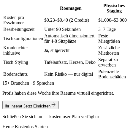
Physisches
Roomagen
Staging
Kosten pro
$0.23–$0.40 (2 Credits)
$1,000–$3,000
Esszimmer
Bearbeitungszeit
Unter 90 Sekunden
3–7 Tage
Automatisch dimensioniert
Feste
Tischkonfigurationen
für 4-8 Sitzplätze
Mietgrößen
Kronleuchter
Zusätzliche
Ja, stilgerecht
inklusive
Mietkosten
Separat zu
Tisch-Styling
Tafelaufsatz, Kerzen, Deko
erwerben
Potenzielle
Bodenschutz
Kein Risiko — nur digital
Bodenschäden
15+ Branchen · 9 Sprachen
Profis haben diese Woche ihre Raeume virtuell eingerichtet.
Ihr Inserat Jetzt Einrichten
Schließen Sie sich an — kostenloser Plan verfügbar
Heute Kostenlos Starten