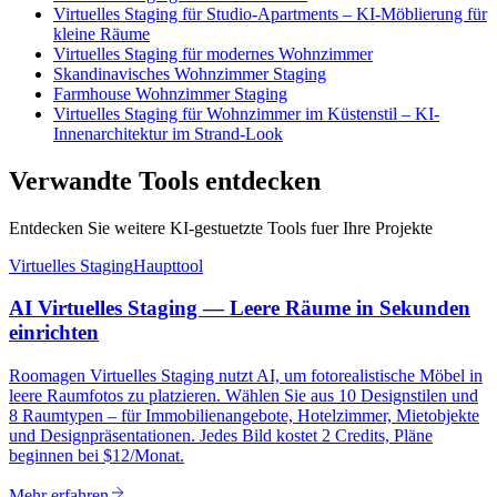
Virtuelles Staging für Studio-Apartments – KI-Möblierung für
kleine Räume
Virtuelles Staging für modernes Wohnzimmer
Skandinavisches Wohnzimmer Staging
Farmhouse Wohnzimmer Staging
Virtuelles Staging für Wohnzimmer im Küstenstil – KI-
Innenarchitektur im Strand-Look
Verwandte Tools entdecken
Entdecken Sie weitere KI-gestuetzte Tools fuer Ihre Projekte
Virtuelles Staging
Haupttool
AI Virtuelles Staging — Leere Räume in Sekunden
einrichten
Roomagen Virtuelles Staging nutzt AI, um fotorealistische Möbel in
leere Raumfotos zu platzieren. Wählen Sie aus 10 Designstilen und
8 Raumtypen – für Immobilienangebote, Hotelzimmer, Mietobjekte
und Designpräsentationen. Jedes Bild kostet 2 Credits, Pläne
beginnen bei $12/Monat.
Mehr erfahren