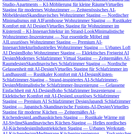
Studio-Apartments – KI-Möblierung für kleine Räume
Virtuelles
Staging für modernes Wohnzimmer — Zeitgenössisches AI-
Möbeldesign
Skandinavisches Wohnzimmer Staging — Nordischer
Minimalismus mit AI
Farmhouse Wohnzimmer Staging — Rustikaler
Komfort mit AI Design
Virtuelles Staging für Wohnzimmer im
Küstenstil – KI-Innenarchitektur im Strand-Look
Minimalistische
Wohnzimmer-Inszenierung — Nur essentielle Möbel mit
AI
Luxuriöses Wohnzimmer Staging — Premium AI-
Innenarchitektur
Industrielles Wohnzimmer Staging — Urbanes Loft
AI Design
Boho Wohnzimmer Staging — Eklektisches Freigeist AI
Design
Modernes Schlafzimmer Virtual Staging — Zeitgemäßes AI-
Raumdesign
Skandinavisches Schlafzimmer Staging — Nordische
Gelassenheit mit AI-Design
Virtuelles Staging für Schlafzimmer im
Landhausstil — Rustikaler Komfort mit AI-Design
Küsten-
Schlafzimmer-Staging – Strand-inspiriertes AI-Schlafzimmer-
Design
Minimalistische Schlafzimmer-Inszenierung — Gelassene
Einfachheit mit AI-Design
Boho Schlafzimmer Inszenierung —
Eklektischer Komfort mit AI-Design
Luxuriöses Schlafzimmer
Staging — Premium AI Schlafzimmer Design
Japandi Schlafzimmer
Staging — Japanisch-Skandinavische Fusions-AI-Design
Virtuelles
Staging für moderne Küchen — Zeitgemäßes AI-
Küchendesign
Landhausküchen-Staging — Rustikale Wärme mit
AI-Styling
Skandinavisches Küchen-Staging — Helles nordisches
AI-Küchendesign
Industrieküchen Staging — Urbanes Werkstatt-
AI-Küchendesign
Mediterrane Kücheninszenierung — Toskanisches