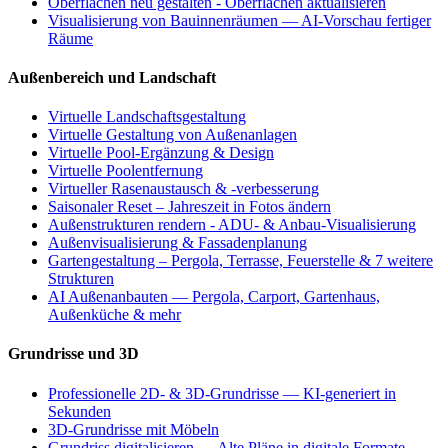
Oberflächen neu gestalten - Oberflächen aktualisieren
Visualisierung von Bauinnenräumen — AI-Vorschau fertiger
Räume
Außenbereich und Landschaft
Virtuelle Landschaftsgestaltung
Virtuelle Gestaltung von Außenanlagen
Virtuelle Pool-Ergänzung & Design
Virtuelle Poolentfernung
Virtueller Rasenaustausch & -verbesserung
Saisonaler Reset – Jahreszeit in Fotos ändern
Außenstrukturen rendern - ADU- & Anbau-Visualisierung
Außenvisualisierung & Fassadenplanung
Gartengestaltung – Pergola, Terrasse, Feuerstelle & 7 weitere
Strukturen
AI Außenanbauten — Pergola, Carport, Gartenhaus,
Außenküche & mehr
Grundrisse und 3D
Professionelle 2D- & 3D-Grundrisse — KI-generiert in
Sekunden
3D-Grundrisse mit Möbeln
Grundriss digitalisieren — Alte Pläne in digitale Formate