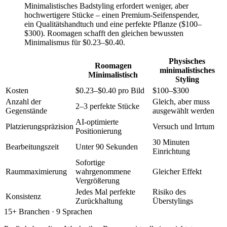
Minimalistisches Badstyling erfordert weniger, aber
hochwertigere Stücke – einen Premium-Seifenspender,
ein Qualitätshandtuch und eine perfekte Pflanze ($100–
$300). Roomagen schafft den gleichen bewussten
Minimalismus für $0.23–$0.40.
Physisches
Roomagen
minimalistisches
Minimalistisch
Styling
Kosten
$0.23–$0.40 pro Bild
$100–$300
Anzahl der
Gleich, aber muss
2–3 perfekte Stücke
Gegenstände
ausgewählt werden
AI-optimierte
Platzierungspräzision
Versuch und Irrtum
Positionierung
30 Minuten
Bearbeitungszeit
Unter 90 Sekunden
Einrichtung
Sofortige
Raummaximierung
wahrgenommene
Gleicher Effekt
Vergrößerung
Jedes Mal perfekte
Risiko des
Konsistenz
Zurückhaltung
Überstylings
15+ Branchen · 9 Sprachen