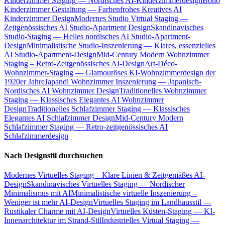
Kinderzimmer Staging — Nordisches AI-Kinderzimmerdesign
Boho
Kinderzimmer Gestaltung — Farbenfrohes Kreatives AI
Kinderzimmer Design
Modernes Studio Virtual Staging —
Zeitgenössisches AI Studio-Apartment Design
Skandinavisches
Studio-Staging — Helles nordisches AI Studio-Apartment-
Design
Minimalistische Studio-Inszenierung — Klares, essenzielles
AI Studio-Apartment-Design
Mid-Century Modern Wohnzimmer
Staging – Retro-Zeitgenössisches AI-Design
Art-Déco-
Wohnzimmer-Staging — Glamouröses KI-Wohnzimmerdesign der
1920er Jahre
Japandi Wohnzimmer Inszenierung — Japanisch-
Nordisches AI Wohnzimmer Design
Traditionelles Wohnzimmer
Staging — Klassisches Elegantes AI Wohnzimmer
Design
Traditionelles Schlafzimmer Staging — Klassisches
Elegantes AI Schlafzimmer Design
Mid-Century Modern
Schlafzimmer Staging — Retro-zeitgenössisches AI
Schlafzimmerdesign
Nach Designstil durchsuchen
Modernes Virtuelles Staging – Klare Linien & Zeitgemäßes AI-
Design
Skandinavisches Virtuelles Staging — Nordischer
Minimalismus mit AI
Minimalistische virtuelle Inszenierung –
Weniger ist mehr AI-Design
Virtuelles Staging im Landhausstil —
Rustikaler Charme mit AI-Design
Virtuelles Küsten-Staging — KI-
Innenarchitektur im Strand-Stil
Industrielles Virtual Staging —