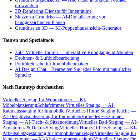
umwandeln
3D-Rendering-Dienste für Innenräume
Skizze zu Grundriss — AI-Digitalisierung von
handgezeichneten Plänen
Grundriss zu 3D — KI-Puppenhausansicht-Generator
Touren und Spezialtools
360° Virtuelle Touren — Interaktive Rundgänge in Minuten
Drohnen- & Luftbildbearbeitung
Porträtretusche für Immobilienmakler
AI Design Chat – Bearbeiten Sie jedes Foto mit natürlicher
Sprache
Nach Raumtyp durchsuchen
Virtuelles Staging für Wohnzimmer — KI-
Möbelplatzierung
Schlafzimmer Virtuelles Staging — AI-
Raumausstattung für Immobilien
Virtuelles Home Staging Küche —
AI-Designvisualisierung für Immobilien
Virtuelles Esszimmer-
Staging — AI-Tisch- & Sitzanordnung
Virtuelles Bad-Staging — AI-
Armaturen- & Dekor-Styling
Virtuelles Home-Office-Staging — KI-
Arbeitsplatzgestaltung für Immobilienanzeigen
Virtuelles Staging für
Kinderzimmer — KI-Kinderzimmergestaltung
Virtuelles Staging für