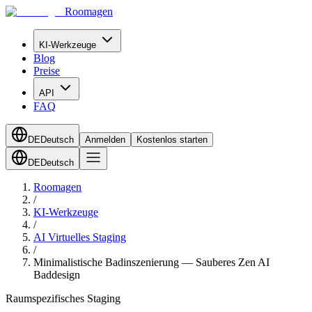
Roomagen
KI-Werkzeuge
Blog
Preise
API
FAQ
DE
Deutsch
Anmelden
Kostenlos starten
DE
Deutsch
Roomagen
/
KI-Werkzeuge
/
AI Virtuelles Staging
/
Minimalistische Badinszenierung — Sauberes Zen AI
Baddesign
Raumspezifisches Staging