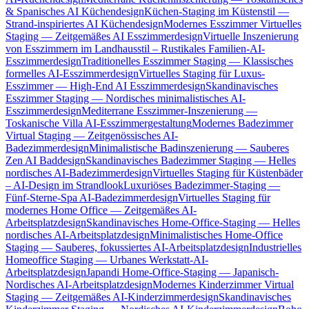
& Spanisches AI Küchendesign
Küchen-Staging im Küstenstil —
Strand-inspiriertes AI Küchendesign
Modernes Esszimmer Virtuelles
Staging — Zeitgemäßes AI Esszimmerdesign
Virtuelle Inszenierung
von Esszimmern im Landhausstil – Rustikales Familien-AI-
Esszimmerdesign
Traditionelles Esszimmer Staging — Klassisches
formelles AI-Esszimmerdesign
Virtuelles Staging für Luxus-
Esszimmer — High-End AI Esszimmerdesign
Skandinavisches
Esszimmer Staging — Nordisches minimalistisches AI-
Esszimmerdesign
Mediterrane Esszimmer-Inszenierung —
Toskanische Villa AI-Esszimmergestaltung
Modernes Badezimmer
Virtual Staging — Zeitgenössisches AI-
Badezimmerdesign
Minimalistische Badinszenierung — Sauberes
Zen AI Baddesign
Skandinavisches Badezimmer Staging — Helles
nordisches AI-Badezimmerdesign
Virtuelles Staging für Küstenbäder
– AI-Design im Strandlook
Luxuriöses Badezimmer-Staging —
Fünf-Sterne-Spa AI-Badezimmerdesign
Virtuelles Staging für
modernes Home Office — Zeitgemäßes AI-
Arbeitsplatzdesign
Skandinavisches Home-Office-Staging — Helles
nordisches AI-Arbeitsplatzdesign
Minimalistisches Home-Office
Staging — Sauberes, fokussiertes AI-Arbeitsplatzdesign
Industrielles
Homeoffice Staging — Urbanes Werkstatt-AI-
Arbeitsplatzdesign
Japandi Home-Office-Staging — Japanisch-
Nordisches AI-Arbeitsplatzdesign
Modernes Kinderzimmer Virtual
Staging — Zeitgemäßes AI-Kinderzimmerdesign
Skandinavisches