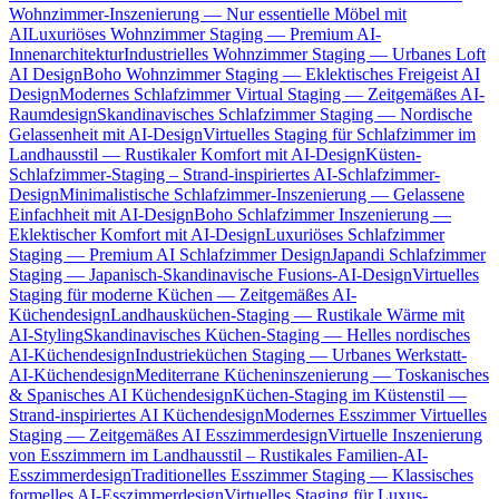
Wohnzimmer-Inszenierung — Nur essentielle Möbel mit
AI
Luxuriöses Wohnzimmer Staging — Premium AI-
Innenarchitektur
Industrielles Wohnzimmer Staging — Urbanes Loft
AI Design
Boho Wohnzimmer Staging — Eklektisches Freigeist AI
Design
Modernes Schlafzimmer Virtual Staging — Zeitgemäßes AI-
Raumdesign
Skandinavisches Schlafzimmer Staging — Nordische
Gelassenheit mit AI-Design
Virtuelles Staging für Schlafzimmer im
Landhausstil — Rustikaler Komfort mit AI-Design
Küsten-
Schlafzimmer-Staging – Strand-inspiriertes AI-Schlafzimmer-
Design
Minimalistische Schlafzimmer-Inszenierung — Gelassene
Einfachheit mit AI-Design
Boho Schlafzimmer Inszenierung —
Eklektischer Komfort mit AI-Design
Luxuriöses Schlafzimmer
Staging — Premium AI Schlafzimmer Design
Japandi Schlafzimmer
Staging — Japanisch-Skandinavische Fusions-AI-Design
Virtuelles
Staging für moderne Küchen — Zeitgemäßes AI-
Küchendesign
Landhausküchen-Staging — Rustikale Wärme mit
AI-Styling
Skandinavisches Küchen-Staging — Helles nordisches
AI-Küchendesign
Industrieküchen Staging — Urbanes Werkstatt-
AI-Küchendesign
Mediterrane Kücheninszenierung — Toskanisches
& Spanisches AI Küchendesign
Küchen-Staging im Küstenstil —
Strand-inspiriertes AI Küchendesign
Modernes Esszimmer Virtuelles
Staging — Zeitgemäßes AI Esszimmerdesign
Virtuelle Inszenierung
von Esszimmern im Landhausstil – Rustikales Familien-AI-
Esszimmerdesign
Traditionelles Esszimmer Staging — Klassisches
formelles AI-Esszimmerdesign
Virtuelles Staging für Luxus-