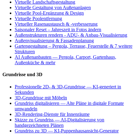
Virtuelle Landschaftsgestaltung
Virtuelle Gestaltung von Außenanlagen
Virtuelle Pool-Ergänzung & Design
Virtuelle Poolentfernung
Virtueller Rasenaustausch & -verbesserung
Saisonaler Reset – Jahreszeit in Fotos ändern
Außenstrukturen rendern - ADU- & Anbau-Visualisierung
Außenvisualisierung & Fassadenplanung
Gartengestaltung – Pergola, Terrasse, Feuerstelle & 7 weitere
Strukturen
AI Außenanbauten — Pergola, Carport, Gartenhaus,
Außenküche & mehr
Grundrisse und 3D
Professionelle 2D- & 3D-Grundrisse — KI-generiert in
Sekunden
3D-Grundrisse mit Möbeln
Grundriss digitalisieren — Alte Pläne in digitale Formate
umwandeln
3D-Rendering-Dienste für Innenräume
Skizze zu Grundriss — AI-Digitalisierung von
handgezeichneten Plänen
Grundriss zu 3D — KI-Puppenhausansicht-Generator