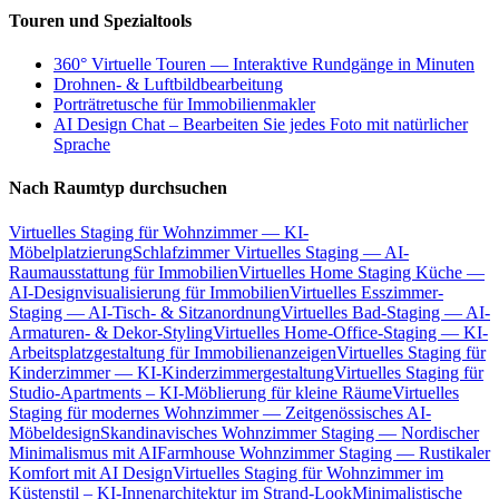
Touren und Spezialtools
360° Virtuelle Touren — Interaktive Rundgänge in Minuten
Drohnen- & Luftbildbearbeitung
Porträtretusche für Immobilienmakler
AI Design Chat – Bearbeiten Sie jedes Foto mit natürlicher
Sprache
Nach Raumtyp durchsuchen
Virtuelles Staging für Wohnzimmer — KI-
Möbelplatzierung
Schlafzimmer Virtuelles Staging — AI-
Raumausstattung für Immobilien
Virtuelles Home Staging Küche —
AI-Designvisualisierung für Immobilien
Virtuelles Esszimmer-
Staging — AI-Tisch- & Sitzanordnung
Virtuelles Bad-Staging — AI-
Armaturen- & Dekor-Styling
Virtuelles Home-Office-Staging — KI-
Arbeitsplatzgestaltung für Immobilienanzeigen
Virtuelles Staging für
Kinderzimmer — KI-Kinderzimmergestaltung
Virtuelles Staging für
Studio-Apartments – KI-Möblierung für kleine Räume
Virtuelles
Staging für modernes Wohnzimmer — Zeitgenössisches AI-
Möbeldesign
Skandinavisches Wohnzimmer Staging — Nordischer
Minimalismus mit AI
Farmhouse Wohnzimmer Staging — Rustikaler
Komfort mit AI Design
Virtuelles Staging für Wohnzimmer im
Küstenstil – KI-Innenarchitektur im Strand-Look
Minimalistische