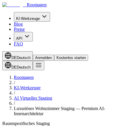
Roomagen
KI-Werkzeuge
Blog
Preise
API
FAQ
DE
Deutsch
Anmelden
Kostenlos starten
DE
Deutsch
Roomagen
/
KI-Werkzeuge
/
AI Virtuelles Staging
/
Luxuriöses Wohnzimmer Staging — Premium AI-
Innenarchitektur
Raumspezifisches Staging