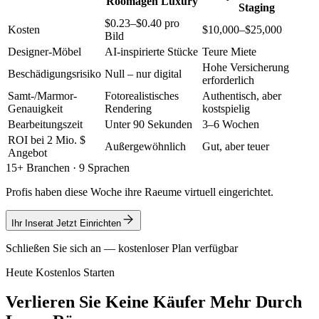
Roomagen Luxury
Staging
$0.23–$0.40 pro
Kosten
$10,000–$25,000
Bild
Designer-Möbel
AI-inspirierte Stücke
Teure Miete
Hohe Versicherung
Beschädigungsrisiko
Null – nur digital
erforderlich
Samt-/Marmor-
Fotorealistisches
Authentisch, aber
Genauigkeit
Rendering
kostspielig
Bearbeitungszeit
Unter 90 Sekunden
3–6 Wochen
ROI bei 2 Mio. $
Außergewöhnlich
Gut, aber teuer
Angebot
15+ Branchen · 9 Sprachen
Profis haben diese Woche ihre Raeume virtuell eingerichtet.
Ihr Inserat Jetzt Einrichten
Schließen Sie sich an — kostenloser Plan verfügbar
Heute Kostenlos Starten
Verlieren Sie Keine Käufer Mehr Durch