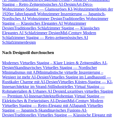
Staging – Retro-Zeitgenössisches AI-Design
Art-Déco-
Wohnzimmer-Staging — Glamouröses KI-Wohnzimmerdesign der
1920er Jahre
Japandi Wohnzimmer Inszenierung — Japanisch-
Nordisches AI Wohnzimmer Design
Traditionelles Wohnzimmer
Staging — Klassisches Elegantes AI Wohnzimmer
Design
Traditionelles Schlafzimmer Staging — Klassisches
Elegantes AI Schlafzimmer Design
Mid-Century Modern
Schlafzimmer Staging — Retro-zeitgenössisches AI
Schlafzimmerdesign
Nach Designstil durchsuchen
Modernes Virtuelles Staging – Klare Linien & Zeitgemäßes AI-
Design
Skandinavisches Virtuelles Staging — Nordischer
Minimalismus mit AI
Minimalistische virtuelle Inszenierung –
Weniger ist mehr AI-Design
Virtuelles Staging im Landhausstil —
Rustikaler Charme mit AI-Design
Virtuelles Küsten-Staging — KI-
Innenarchitektur im Strand-Stil
Industrielles Virtual Staging —
Rohmaterialien & Urbanes AI Design
Luxuriöses virtuelles Staging
— Premium AI-Innenarchitektur
Bohemian Virtual Staging —
Eklektisches & Freigeistiges AI-Design
Mid-Century Modern
Virtuelles Staging — Retro-Eleganz mit AI
Japandi Virtuelles
Staging — Japanisch-Skandinavisches Fusions-AI-
Design
Traditionelles Virtuelles Staging — Klassische Eleganz mit