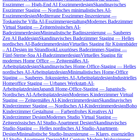
Esszimmer — High-End AI Esszimmerdesign
Skandinavisches
Esszimmer Staging — Nordisches minimalistisches AI-
Esszimmerdesign
Mediterrane Esszimmer-Inszenierung —
Toskanische Villa AI-Esszimmergestaltung
Modernes Badezimmer
Virtual Staging — Zeitgenössisches AI-
Badezimmerdesign
Minimalistische Badinszenierung — Sauberes
Zen AI Baddesign
Skandinavisches Badezimmer Staging — Helles
nordisches AI-Badezimmerdesign
Virtuelles Staging für Küstenbäder
– AI-Design im Strandlook
Luxuriöses Badezimmer-Staging —
Fünf-Sterne-Spa AI-Badezimmerdesign
Virtuelles Staging für
modernes Home Office — Zeitgemäßes AI-
Arbeitsplatzdesign
Skandinavisches Home-Office-Staging — Helles
nordisches AI-Arbeitsplatzdesign
Minimalistisches Home-Office
Staging — Sauberes, fokussiertes AI-Arbeitsplatzdesign
Industrielles
Homeoffice Staging — Urbanes Werkstatt-AI-
Arbeitsplatzdesign
Japandi Home-Office-Staging — Japanisch-
Nordisches AI-Arbeitsplatzdesign
Modernes Kinderzimmer Virtual
Staging — Zeitgemäßes AI-Kinderzimmerdesign
Skandinavisches
Kinderzimmer Staging — Nordisches AI-Kinderzimmerdesign
Boho
Kinderzimmer Gestaltung — Farbenfrohes Kreatives AI
Kinderzimmer Design
Modernes Studio Virtual Staging —
Zeitgenössisches AI Studio-Apartment Design
Skandinavisches
Studio-Staging — Helles nordisches AI Studio-Apartment-
Design
Minimalistische Studio-Inszenierung — Klares, essenzielles
AI Studio-Apartment-Design
Mid-Century Modern Wohnzimmer