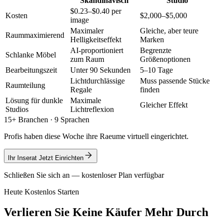
Skandinavisch
Studio
$0.23–$0.40 per
Kosten
$2,000–$5,000
image
Maximaler
Gleiche, aber teure
Raummaximierend
Helligkeitseffekt
Marken
AI-proportioniert
Begrenzte
Schlanke Möbel
zum Raum
Größenoptionen
Bearbeitungszeit
Unter 90 Sekunden
5–10 Tage
Lichtdurchlässige
Muss passende Stücke
Raumteilung
Regale
finden
Lösung für dunkle
Maximale
Gleicher Effekt
Studios
Lichtreflexion
15+ Branchen · 9 Sprachen
Profis haben diese Woche ihre Raeume virtuell eingerichtet.
Ihr Inserat Jetzt Einrichten
Schließen Sie sich an — kostenloser Plan verfügbar
Heute Kostenlos Starten
Verlieren Sie Keine Käufer Mehr Durch