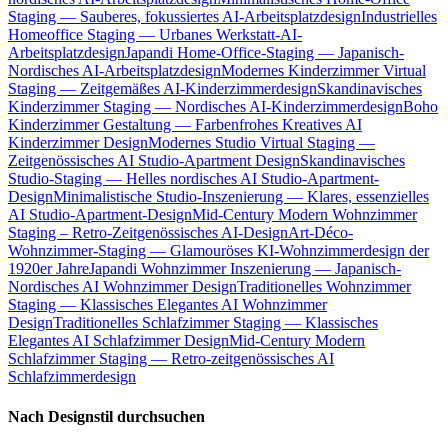
Staging — Sauberes, fokussiertes AI-Arbeitsplatzdesign
Industrielles
Homeoffice Staging — Urbanes Werkstatt-AI-
Arbeitsplatzdesign
Japandi Home-Office-Staging — Japanisch-
Nordisches AI-Arbeitsplatzdesign
Modernes Kinderzimmer Virtual
Staging — Zeitgemäßes AI-Kinderzimmerdesign
Skandinavisches
Kinderzimmer Staging — Nordisches AI-Kinderzimmerdesign
Boho
Kinderzimmer Gestaltung — Farbenfrohes Kreatives AI
Kinderzimmer Design
Modernes Studio Virtual Staging —
Zeitgenössisches AI Studio-Apartment Design
Skandinavisches
Studio-Staging — Helles nordisches AI Studio-Apartment-
Design
Minimalistische Studio-Inszenierung — Klares, essenzielles
AI Studio-Apartment-Design
Mid-Century Modern Wohnzimmer
Staging – Retro-Zeitgenössisches AI-Design
Art-Déco-
Wohnzimmer-Staging — Glamouröses KI-Wohnzimmerdesign der
1920er Jahre
Japandi Wohnzimmer Inszenierung — Japanisch-
Nordisches AI Wohnzimmer Design
Traditionelles Wohnzimmer
Staging — Klassisches Elegantes AI Wohnzimmer
Design
Traditionelles Schlafzimmer Staging — Klassisches
Elegantes AI Schlafzimmer Design
Mid-Century Modern
Schlafzimmer Staging — Retro-zeitgenössisches AI
Schlafzimmerdesign
Nach Designstil durchsuchen