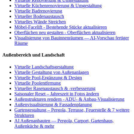
Virtuelle Renovierung & Umgestaltung
Virtuelle Küchenrenovierung & Umgestaltung
Virtuelle Badrenovierung
Virtueller Bodenaustausch
Virtuelles Wände Streichen
Möbel-Facelift - Bestehende Stücke aktualisieren
Oberflächen neu gestalten - Oberflächen aktualisieren
Visualisierung von Bauinnenräumen — AI-Vorschau fertiger
Räume
Außenbereich und Landschaft
Virtuelle Landschaftsgestaltung
Virtuelle Gestaltung von Außenanlagen
Virtuelle Pool-Ergänzung & Design
Virtuelle Poolentfernung
Virtueller Rasenaustausch & -verbesserung
Saisonaler Reset – Jahreszeit in Fotos ändern
Außenstrukturen rendern - ADU- & Anbau-Visualisierung
Außenvisualisierung & Fassadenplanung
Gartengestaltung – Pergola, Terrasse, Feuerstelle & 7 weitere
Strukturen
AI Außenanbauten — Pergola, Carport, Gartenhaus,
Außenküche & mehr