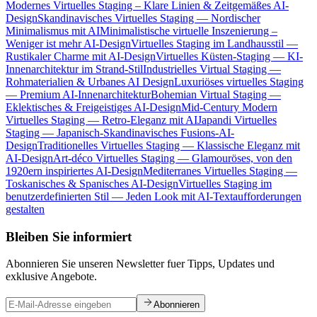
Modernes Virtuelles Staging – Klare Linien & Zeitgemäßes AI-
Design
Skandinavisches Virtuelles Staging — Nordischer
Minimalismus mit AI
Minimalistische virtuelle Inszenierung –
Weniger ist mehr AI-Design
Virtuelles Staging im Landhausstil —
Rustikaler Charme mit AI-Design
Virtuelles Küsten-Staging — KI-
Innenarchitektur im Strand-Stil
Industrielles Virtual Staging —
Rohmaterialien & Urbanes AI Design
Luxuriöses virtuelles Staging
— Premium AI-Innenarchitektur
Bohemian Virtual Staging —
Eklektisches & Freigeistiges AI-Design
Mid-Century Modern
Virtuelles Staging — Retro-Eleganz mit AI
Japandi Virtuelles
Staging — Japanisch-Skandinavisches Fusions-AI-
Design
Traditionelles Virtuelles Staging — Klassische Eleganz mit
AI-Design
Art-déco Virtuelles Staging — Glamouröses, von den
1920ern inspiriertes AI-Design
Mediterranes Virtuelles Staging —
Toskanisches & Spanisches AI-Design
Virtuelles Staging im
benutzerdefinierten Stil — Jeden Look mit AI-Textaufforderungen
gestalten
Bleiben Sie informiert
Abonnieren Sie unseren Newsletter fuer Tipps, Updates und
exklusive Angebote.
Abonnieren