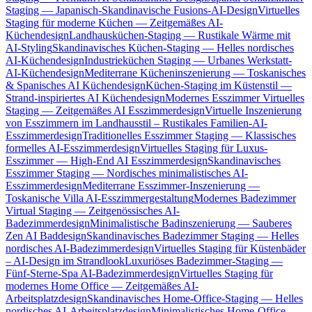
Staging — Japanisch-Skandinavische Fusions-AI-Design
Virtuelles
Staging für moderne Küchen — Zeitgemäßes AI-
Küchendesign
Landhausküchen-Staging — Rustikale Wärme mit
AI-Styling
Skandinavisches Küchen-Staging — Helles nordisches
AI-Küchendesign
Industrieküchen Staging — Urbanes Werkstatt-
AI-Küchendesign
Mediterrane Kücheninszenierung — Toskanisches
& Spanisches AI Küchendesign
Küchen-Staging im Küstenstil —
Strand-inspiriertes AI Küchendesign
Modernes Esszimmer Virtuelles
Staging — Zeitgemäßes AI Esszimmerdesign
Virtuelle Inszenierung
von Esszimmern im Landhausstil – Rustikales Familien-AI-
Esszimmerdesign
Traditionelles Esszimmer Staging — Klassisches
formelles AI-Esszimmerdesign
Virtuelles Staging für Luxus-
Esszimmer — High-End AI Esszimmerdesign
Skandinavisches
Esszimmer Staging — Nordisches minimalistisches AI-
Esszimmerdesign
Mediterrane Esszimmer-Inszenierung —
Toskanische Villa AI-Esszimmergestaltung
Modernes Badezimmer
Virtual Staging — Zeitgenössisches AI-
Badezimmerdesign
Minimalistische Badinszenierung — Sauberes
Zen AI Baddesign
Skandinavisches Badezimmer Staging — Helles
nordisches AI-Badezimmerdesign
Virtuelles Staging für Küstenbäder
– AI-Design im Strandlook
Luxuriöses Badezimmer-Staging —
Fünf-Sterne-Spa AI-Badezimmerdesign
Virtuelles Staging für
modernes Home Office — Zeitgemäßes AI-
Arbeitsplatzdesign
Skandinavisches Home-Office-Staging — Helles
nordisches AI-Arbeitsplatzdesign
Minimalistisches Home-Office