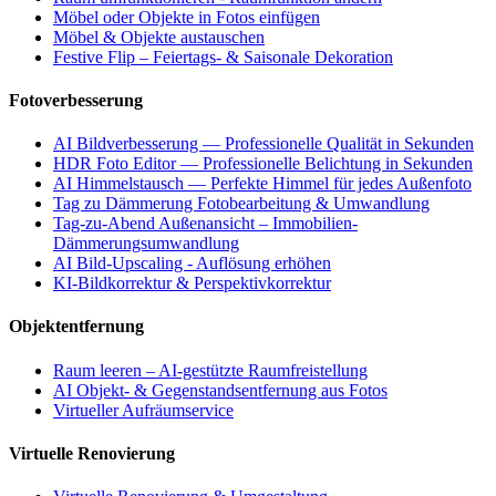
Möbel oder Objekte in Fotos einfügen
Möbel & Objekte austauschen
Festive Flip – Feiertags- & Saisonale Dekoration
Fotoverbesserung
AI Bildverbesserung — Professionelle Qualität in Sekunden
HDR Foto Editor — Professionelle Belichtung in Sekunden
AI Himmelstausch — Perfekte Himmel für jedes Außenfoto
Tag zu Dämmerung Fotobearbeitung & Umwandlung
Tag-zu-Abend Außenansicht – Immobilien-
Dämmerungsumwandlung
AI Bild-Upscaling - Auflösung erhöhen
KI-Bildkorrektur & Perspektivkorrektur
Objektentfernung
Raum leeren – AI-gestützte Raumfreistellung
AI Objekt- & Gegenstandsentfernung aus Fotos
Virtueller Aufräumservice
Virtuelle Renovierung