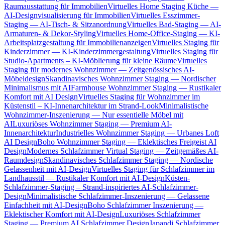
Raumausstattung für Immobilien
Virtuelles Home Staging Küche —
AI-Designvisualisierung für Immobilien
Virtuelles Esszimmer-
Staging — AI-Tisch- & Sitzanordnung
Virtuelles Bad-Staging — AI-
Armaturen- & Dekor-Styling
Virtuelles Home-Office-Staging — KI-
Arbeitsplatzgestaltung für Immobilienanzeigen
Virtuelles Staging für
Kinderzimmer — KI-Kinderzimmergestaltung
Virtuelles Staging für
Studio-Apartments – KI-Möblierung für kleine Räume
Virtuelles
Staging für modernes Wohnzimmer — Zeitgenössisches AI-
Möbeldesign
Skandinavisches Wohnzimmer Staging — Nordischer
Minimalismus mit AI
Farmhouse Wohnzimmer Staging — Rustikaler
Komfort mit AI Design
Virtuelles Staging für Wohnzimmer im
Küstenstil – KI-Innenarchitektur im Strand-Look
Minimalistische
Wohnzimmer-Inszenierung — Nur essentielle Möbel mit
AI
Luxuriöses Wohnzimmer Staging — Premium AI-
Innenarchitektur
Industrielles Wohnzimmer Staging — Urbanes Loft
AI Design
Boho Wohnzimmer Staging — Eklektisches Freigeist AI
Design
Modernes Schlafzimmer Virtual Staging — Zeitgemäßes AI-
Raumdesign
Skandinavisches Schlafzimmer Staging — Nordische
Gelassenheit mit AI-Design
Virtuelles Staging für Schlafzimmer im
Landhausstil — Rustikaler Komfort mit AI-Design
Küsten-
Schlafzimmer-Staging – Strand-inspiriertes AI-Schlafzimmer-
Design
Minimalistische Schlafzimmer-Inszenierung — Gelassene
Einfachheit mit AI-Design
Boho Schlafzimmer Inszenierung —
Eklektischer Komfort mit AI-Design
Luxuriöses Schlafzimmer
Staging — Premium AI Schlafzimmer Design
Japandi Schlafzimmer