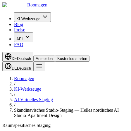
Roomagen
KI-Werkzeuge
Blog
Preise
API
FAQ
DE
Deutsch
Anmelden
Kostenlos starten
DE
Deutsch
Roomagen
/
KI-Werkzeuge
/
AI Virtuelles Staging
/
Skandinavisches Studio-Staging — Helles nordisches AI
Studio-Apartment-Design
Raumspezifisches Staging