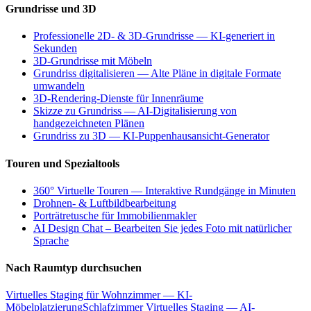
Grundrisse und 3D
Professionelle 2D- & 3D-Grundrisse — KI-generiert in
Sekunden
3D-Grundrisse mit Möbeln
Grundriss digitalisieren — Alte Pläne in digitale Formate
umwandeln
3D-Rendering-Dienste für Innenräume
Skizze zu Grundriss — AI-Digitalisierung von
handgezeichneten Plänen
Grundriss zu 3D — KI-Puppenhausansicht-Generator
Touren und Spezialtools
360° Virtuelle Touren — Interaktive Rundgänge in Minuten
Drohnen- & Luftbildbearbeitung
Porträtretusche für Immobilienmakler
AI Design Chat – Bearbeiten Sie jedes Foto mit natürlicher
Sprache
Nach Raumtyp durchsuchen
Virtuelles Staging für Wohnzimmer — KI-
Möbelplatzierung
Schlafzimmer Virtuelles Staging — AI-