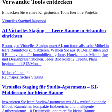
Verwandte Tools entdecken
Entdecken Sie weitere KI-gestuetzte Tools fuer Ihre Projekte
Virtuelles Staging
Haupttool
AI Virtuelles Staging — Leere Räume in Sekunden
einrichten
Roomagen Virtuelles Staging nutzt AI, um fotorealistische Möbel in
leere Raumfotos zu platzieren. Wählen Sie aus 10 Designstilen und
8 Raumtypen – für Immobilienangebote, Hotelzimmer, Mietobjekte
und Designpräsentationen. Jedes Bild kostet 2 Credits, Pläne
beginnen bei $12/Monat.
Mehr erfahren
Raumspezifisches Staging
Virtuelles Staging für Studio-Apartments – KI-
Möblierung für kleine Räume
Inszenieren Sie leere Studio-Apartments mit AI – multifunktionale
Möbel, Raumteiler, kompakte Essbereiche und intelligente
Aufbewahrung. 10 Designstile, optimiert für kleine Räume.