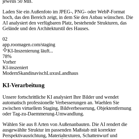
jeweils 50 MB.
Laden Sie ein Außenfoto im JPEG-, PNG- oder WebP-Format
hoch, das den Bereich zeigt, in dem Sie den Anbau wünschen. Die
AI analysiert den verfügbaren Platz, bestehende Strukturen, das
Gelände und den Architekturstil des Hauses.
02
app.roomagen.com/staging
KI-Inszenierung läuft...
78%
Vorher
KI-inszeniert
Modern
Skandinavisch
Luxus
Landhaus
KI-Verarbeitung
Unsere fortschrittliche KI analysiert Ihre Bilder und wendet
automatisch professionelle Verbesserungen an. Waehlen Sie
zwischen virtuellem Staging, Bildverbesserung, Objektentfernung
oder Tag-zu-Daemmerung-Umwandlung.
Wählen Sie aus 8 Arten von Außenanbauten. Die AI rendert die
ausgewählte Struktur im passenden Maßstab mit korrekter
Perspektivausrichtung, Materialtexturen, Schattenwurf und