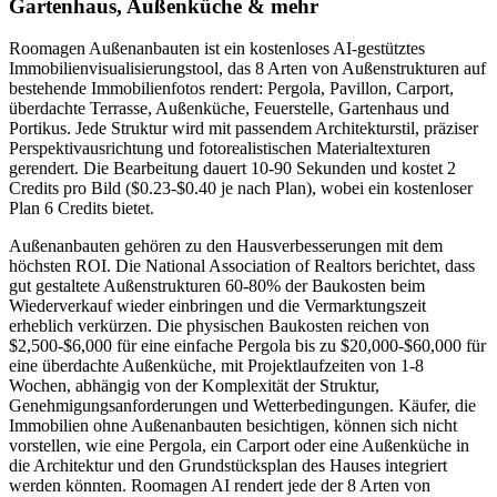
Gartenhaus, Außenküche & mehr
Roomagen Außenanbauten ist ein kostenloses AI-gestütztes
Immobilienvisualisierungstool, das 8 Arten von Außenstrukturen auf
bestehende Immobilienfotos rendert: Pergola, Pavillon, Carport,
überdachte Terrasse, Außenküche, Feuerstelle, Gartenhaus und
Portikus. Jede Struktur wird mit passendem Architekturstil, präziser
Perspektivausrichtung und fotorealistischen Materialtexturen
gerendert. Die Bearbeitung dauert 10-90 Sekunden und kostet 2
Credits pro Bild ($0.23-$0.40 je nach Plan), wobei ein kostenloser
Plan 6 Credits bietet.
Außenanbauten gehören zu den Hausverbesserungen mit dem
höchsten ROI. Die National Association of Realtors berichtet, dass
gut gestaltete Außenstrukturen 60-80% der Baukosten beim
Wiederverkauf wieder einbringen und die Vermarktungszeit
erheblich verkürzen. Die physischen Baukosten reichen von
$2,500-$6,000 für eine einfache Pergola bis zu $20,000-$60,000 für
eine überdachte Außenküche, mit Projektlaufzeiten von 1-8
Wochen, abhängig von der Komplexität der Struktur,
Genehmigungsanforderungen und Wetterbedingungen. Käufer, die
Immobilien ohne Außenanbauten besichtigen, können sich nicht
vorstellen, wie eine Pergola, ein Carport oder eine Außenküche in
die Architektur und den Grundstücksplan des Hauses integriert
werden könnten. Roomagen AI rendert jede der 8 Arten von