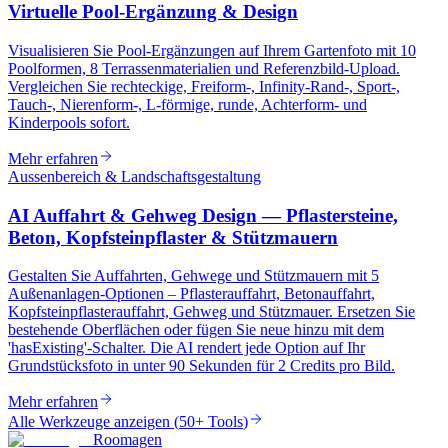
Virtuelle Pool-Ergänzung & Design
Visualisieren Sie Pool-Ergänzungen auf Ihrem Gartenfoto mit 10
Poolformen, 8 Terrassenmaterialien und Referenzbild-Upload.
Vergleichen Sie rechteckige, Freiform-, Infinity-Rand-, Sport-,
Tauch-, Nierenform-, L-förmige, runde, Achterform- und
Kinderpools sofort.
Mehr erfahren
Aussenbereich & Landschaftsgestaltung
AI Auffahrt & Gehweg Design — Pflastersteine,
Beton, Kopfsteinpflaster & Stützmauern
Gestalten Sie Auffahrten, Gehwege und Stützmauern mit 5
Außenanlagen-Optionen – Pflasterauffahrt, Betonauffahrt,
Kopfsteinpflasterauffahrt, Gehweg und Stützmauer. Ersetzen Sie
bestehende Oberflächen oder fügen Sie neue hinzu mit dem
'hasExisting'-Schalter. Die AI rendert jede Option auf Ihr
Grundstücksfoto in unter 90 Sekunden für 2 Credits pro Bild.
Mehr erfahren
Alle Werkzeuge anzeigen
(
50+ Tools
)
Roomagen