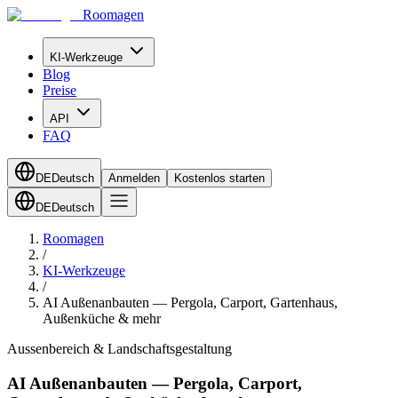
Roomagen
KI-Werkzeuge
Blog
Preise
API
FAQ
DE
Deutsch
Anmelden
Kostenlos starten
DE
Deutsch
Roomagen
/
KI-Werkzeuge
/
AI Außenanbauten — Pergola, Carport, Gartenhaus,
Außenküche & mehr
Aussenbereich & Landschaftsgestaltung
AI Außenanbauten — Pergola, Carport,