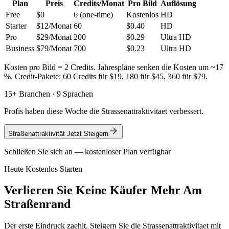
Plan
Preis
Credits/Monat
Pro Bild
Auflösung
Free
$0
6 (one-time)
Kostenlos
HD
Starter
$12/Monat
60
$0.40
HD
Pro
$29/Monat
200
$0.29
Ultra HD
Business
$79/Monat
700
$0.23
Ultra HD
Kosten pro Bild = 2 Credits. Jahrespläne senken die Kosten um ~17
%. Credit-Pakete: 60 Credits für $19, 180 für $45, 360 für $79.
15+ Branchen · 9 Sprachen
Profis haben diese Woche die Strassenattraktivitaet verbessert.
Straßenattraktivität Jetzt Steigern
Schließen Sie sich an — kostenloser Plan verfügbar
Heute Kostenlos Starten
Verlieren Sie Keine Käufer Mehr Am
Straßenrand
Der erste Eindruck zaehlt. Steigern Sie die Strassenattraktivitaet mit