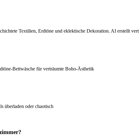
hichtete Textilien, Erdtöne und eklektische Dekoration. AI erstellt v
töne-Bettwäsche für verträumte Boho-Ästhetik
ls überladen oder chaotisch
fzimmer?