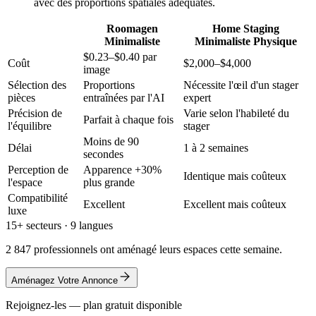
avec des proportions spatiales adéquates.
Roomagen
Home Staging
Minimaliste
Minimaliste Physique
$0.23–$0.40 par
Coût
$2,000–$4,000
image
Sélection des
Proportions
Nécessite l'œil d'un stager
pièces
entraînées par l'AI
expert
Précision de
Varie selon l'habileté du
Parfait à chaque fois
l'équilibre
stager
Moins de 90
Délai
1 à 2 semaines
secondes
Perception de
Apparence +30%
Identique mais coûteux
l'espace
plus grande
Compatibilité
Excellent
Excellent mais coûteux
luxe
15+ secteurs · 9 langues
2 847 professionnels ont aménagé leurs espaces cette semaine.
Aménagez Votre Annonce
Rejoignez-les — plan gratuit disponible