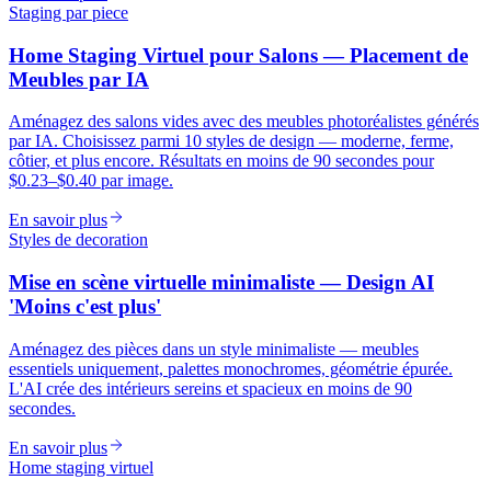
Staging par piece
Home Staging Virtuel pour Salons — Placement de
Meubles par IA
Aménagez des salons vides avec des meubles photoréalistes générés
par IA. Choisissez parmi 10 styles de design — moderne, ferme,
côtier, et plus encore. Résultats en moins de 90 secondes pour
$0.23–$0.40 par image.
En savoir plus
Styles de decoration
Mise en scène virtuelle minimaliste — Design AI
'Moins c'est plus'
Aménagez des pièces dans un style minimaliste — meubles
essentiels uniquement, palettes monochromes, géométrie épurée.
L'AI crée des intérieurs sereins et spacieux en moins de 90
secondes.
En savoir plus
Home staging virtuel