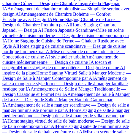
Chambre Côtier — Design de Chambre Inspiré de la Plage par
IA
Aménagement de chambre minimaliste — Simplicité sereine avec
design AI
Aménagement de Chambre Bohème — Confort
Éclectique avec Design IA
Home Staging Chambre de Luxe —
Design de Chambre Premium par AI
Home Staging Chambre
Japandi — Design AI Fusion Japonais-Scandinave
Mise en scène
virtuelle de cuisine moderne — Design de cuisine contemporain par
IA
Home Staging de Cuisine de Ferme — Chaleur Rustique avec
Style AI
Home staging de cuisine scandinave — Design de cuisine
nordique lumineux par AI
Mise en scène de cuisine industrielle —
Conception de cuisine AI style atelier urbain
Aménagement de
cuisine méditerranéenne — Design de cuisine IA toscan et
espagnol
Home staging de cuisine côtière — Design de cuisine AI
inspiré de la plage
Home Staging Virtuel Salle à Manger Moderne —
Design de Salle à Manger Contemporaine par AI
Aménagement de
salle à manger de style ferme — Design de salle à manger familiale
rustique par IA
Aménagement de Salle à Manger Traditionnelle —
Design Classique et Formel par IA
Aménagement de Salle à Manger
de Luxe — Design de Salle à Manger Haut de Gamme par
IA
Aménagement de salle à manger scandinave — Design de salle à
manger minimaliste nordique par AI
Home staging de salle à manger
méditerranéenne — Design de salle à manger de villa toscane par
IA
Home staging virtuel de salle de bain moderne — Design de salle
de bain contemporain par AI
Home staging salle de bain minimaliste
— Design de salle de bain zen épuré par AI
Mise en scène de salle