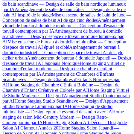
de bain scandinave — Design de salle de bain nordique lumineux
par IA
Aménagement de salle de bain côtier — Design de salle de
bain AI inspiré de la plage
Mise en scène de salles de bain de luxe —
Conception de salles de bain AI de spa cinq étoiles
Aménagement
virtuel de bureau à domicile moderne — Conception d'espace de
travail contemporain par IA
Aménagement de bureau à domicile
scandinave — Design d'espace de travail nordique lumineux par
AI
Mise en scène de bureau à domicile minimaliste — Conception
d'espace de travail AI épuré et ciblé
Aménagement de bureau à
domicile industriel — Conception d'espace de travail AI de style
atelier urbain
Aménagement de bureau à domicile Japandi — Design
d'espace de travail AI Japonais-Nordique
Home staging virtuel de
chambre d'enfant moderne — Design de chambre d'enfant
contemporain par IA
Aménagement de Chambres d'Enfants
Scandinaves — Design de Chambres d'Enfants Nordiques par
AI
Home Staging de Chambre d'Enfant Bohème — Design de
Chambre d'Enfant Créative et Colorée par AI
Home Staging Virtuel
de Studio Moderne — Design d'Appartement Studio Contemporain
par AI
Home Staging Studio Scandinave — Design d'Appartement
Studio Nordique Lumineux par IA
Home staging de studio
minimaliste — Design épuré et essentiel de studio avec IA
Home
staging de salon Mid-Century Modern — Design Rétro-
Contemporain par IA
Home Staging Salon Art Déco — Design de
Salon AI Glamour Années 20
Home Staging Salon Japandi —
Design de Salon AI Japonais-Nordique
Home Staging de Salon