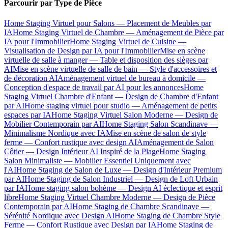
Parcourir par Type de Pièce
Home Staging Virtuel pour Salons — Placement de Meubles par
IA
Home Staging Virtuel de Chambre — Aménagement de Pièce par
IA pour l'Immobilier
Home Staging Virtuel de Cuisine —
Visualisation de Design par IA pour l'Immobilier
Mise en scène
virtuelle de salle à manger — Table et disposition des sièges par
AI
Mise en scène virtuelle de salle de bain — Style d'accessoires et
de décoration AI
Aménagement virtuel de bureau à domicile —
Conception d'espace de travail par AI pour les annonces
Home
Staging Virtuel Chambre d'Enfant — Design de Chambre d'Enfant
par AI
Home staging virtuel pour studio — Aménagement de petits
espaces par IA
Home Staging Virtuel Salon Moderne — Design de
Mobilier Contemporain par AI
Home Staging Salon Scandinave —
Minimalisme Nordique avec IA
Mise en scène de salon de style
ferme — Confort rustique avec design AI
Aménagement de Salon
Côtier — Design Intérieur AI Inspiré de la Plage
Home Staging
Salon Minimaliste — Mobilier Essentiel Uniquement avec
l'AI
Home Staging de Salon de Luxe — Design d'Intérieur Premium
par AI
Home Staging de Salon Industriel — Design de Loft Urbain
par IA
Home staging salon bohème — Design AI éclectique et esprit
libre
Home Staging Virtuel Chambre Moderne — Design de Pièce
Contemporain par AI
Home Staging de Chambre Scandinave —
Sérénité Nordique avec Design AI
Home Staging de Chambre Style
Ferme — Confort Rustique avec Design par IA
Home Staging de