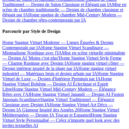
Traditionnel — Design de Salon Classique et Élégant par IA
Mise en
scène de chambre traditionnelle — Design de chambre classique et
élégant par IA
Home staging de chambre Mid-Century Modern —
Design de chambre rétro-contemporain par IA
Parcourir par Style de Design
Home Staging Virtuel Moderne — Lignes Épurées & Design
Contemporain par IA
Home Staging Virtuel Scandinave —
Minimalisme Nordique avec l'IA
Mise en scène virtuelle minimaliste
— Design AI 'Moins c'est plus'
Home Staging Virtuel Style Ferme
— Charme Rustique avec Design IA
Home staging virtuel côtier —
Design intérieur inspiré de la plage par IA
Home staging virtuel
industriel — Matériaux bruts et design urbain par IA
Home Staging
Virtuel de Luxe — Design d'Intérieur Premium par IA
Home
Staging Virtuel Bohème — Design AI Éclectique et Esprit
Libre
Home Staging Virtuel Mid-Century Modern — Élégance
Rétro avec l'AI
Home Staging Virtuel Japandi — Design AI Fusion
Japonais-Scandinave
Staging Virtuel Traditionnel — Élégance
Classique avec Design IA
Home Staging Virtuel Art Déco —
Design IA Glamour Inspiré des Années 20
Home Staging Virtuel
Méditerranéen — Design IA Toscan et Espagnol
Home Staging
Virtuel Style Personnalisé — Créez n'importe quel look avec des
invites textuelles AI