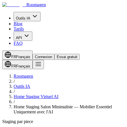
Roomagen
Outils IA
Blog
Tarifs
API
FAQ
FR
Français
Connexion
Essai gratuit
FR
Français
Roomagen
/
Outils IA
/
Home Staging Virtuel AI
/
Home Staging Salon Minimaliste — Mobilier Essentiel
Uniquement avec l'AI
Staging par piece