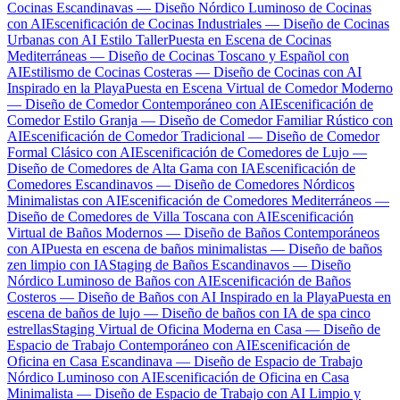
Cocinas Escandinavas — Diseño Nórdico Luminoso de Cocinas
con AI
Escenificación de Cocinas Industriales — Diseño de Cocinas
Urbanas con AI Estilo Taller
Puesta en Escena de Cocinas
Mediterráneas — Diseño de Cocinas Toscano y Español con
AI
Estilismo de Cocinas Costeras — Diseño de Cocinas con AI
Inspirado en la Playa
Puesta en Escena Virtual de Comedor Moderno
— Diseño de Comedor Contemporáneo con AI
Escenificación de
Comedor Estilo Granja — Diseño de Comedor Familiar Rústico con
AI
Escenificación de Comedor Tradicional — Diseño de Comedor
Formal Clásico con AI
Escenificación de Comedores de Lujo —
Diseño de Comedores de Alta Gama con IA
Escenificación de
Comedores Escandinavos — Diseño de Comedores Nórdicos
Minimalistas con AI
Escenificación de Comedores Mediterráneos —
Diseño de Comedores de Villa Toscana con AI
Escenificación
Virtual de Baños Modernos — Diseño de Baños Contemporáneos
con AI
Puesta en escena de baños minimalistas — Diseño de baños
zen limpio con IA
Staging de Baños Escandinavos — Diseño
Nórdico Luminoso de Baños con AI
Escenificación de Baños
Costeros — Diseño de Baños con AI Inspirado en la Playa
Puesta en
escena de baños de lujo — Diseño de baños con IA de spa cinco
estrellas
Staging Virtual de Oficina Moderna en Casa — Diseño de
Espacio de Trabajo Contemporáneo con AI
Escenificación de
Oficina en Casa Escandinava — Diseño de Espacio de Trabajo
Nórdico Luminoso con AI
Escenificación de Oficina en Casa
Minimalista — Diseño de Espacio de Trabajo con AI Limpio y