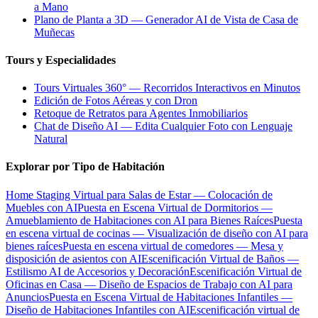
a Mano
Plano de Planta a 3D — Generador AI de Vista de Casa de
Muñecas
Tours y Especialidades
Tours Virtuales 360° — Recorridos Interactivos en Minutos
Edición de Fotos Aéreas y con Dron
Retoque de Retratos para Agentes Inmobiliarios
Chat de Diseño AI — Edita Cualquier Foto con Lenguaje
Natural
Explorar por Tipo de Habitación
Home Staging Virtual para Salas de Estar — Colocación de
Muebles con AI
Puesta en Escena Virtual de Dormitorios —
Amueblamiento de Habitaciones con AI para Bienes Raíces
Puesta
en escena virtual de cocinas — Visualización de diseño con AI para
bienes raíces
Puesta en escena virtual de comedores — Mesa y
disposición de asientos con AI
Escenificación Virtual de Baños —
Estilismo AI de Accesorios y Decoración
Escenificación Virtual de
Oficinas en Casa — Diseño de Espacios de Trabajo con AI para
Anuncios
Puesta en Escena Virtual de Habitaciones Infantiles —
Diseño de Habitaciones Infantiles con AI
Escenificación virtual de