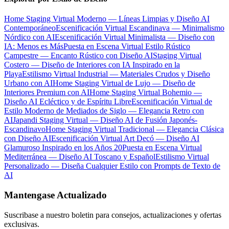
Home Staging Virtual Moderno — Líneas Limpias y Diseño AI
Contemporáneo
Escenificación Virtual Escandinava — Minimalismo
Nórdico con AI
Escenificación Virtual Minimalista — Diseño con
IA: Menos es Más
Puesta en Escena Virtual Estilo Rústico
Campestre — Encanto Rústico con Diseño AI
Staging Virtual
Costero — Diseño de Interiores con IA Inspirado en la
Playa
Estilismo Virtual Industrial — Materiales Crudos y Diseño
Urbano con AI
Home Staging Virtual de Lujo — Diseño de
Interiores Premium con AI
Home Staging Virtual Bohemio —
Diseño AI Ecléctico y de Espíritu Libre
Escenificación Virtual de
Estilo Moderno de Mediados de Siglo — Elegancia Retro con
AI
Japandi Staging Virtual — Diseño AI de Fusión Japonés-
Escandinavo
Home Staging Virtual Tradicional — Elegancia Clásica
con Diseño AI
Escenificación Virtual Art Decó — Diseño AI
Glamuroso Inspirado en los Años 20
Puesta en Escena Virtual
Mediterránea — Diseño AI Toscano y Español
Estilismo Virtual
Personalizado — Diseña Cualquier Estilo con Prompts de Texto de
AI
Mantengase Actualizado
Suscribase a nuestro boletin para consejos, actualizaciones y ofertas
exclusivas.