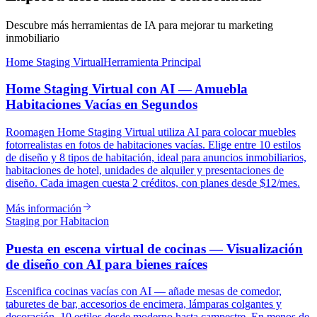
Descubre más herramientas de IA para mejorar tu marketing
inmobiliario
Home Staging Virtual
Herramienta Principal
Home Staging Virtual con AI — Amuebla
Habitaciones Vacías en Segundos
Roomagen Home Staging Virtual utiliza AI para colocar muebles
fotorrealistas en fotos de habitaciones vacías. Elige entre 10 estilos
de diseño y 8 tipos de habitación, ideal para anuncios inmobiliarios,
habitaciones de hotel, unidades de alquiler y presentaciones de
diseño. Cada imagen cuesta 2 créditos, con planes desde $12/mes.
Más información
Staging por Habitacion
Puesta en escena virtual de cocinas — Visualización
de diseño con AI para bienes raíces
Escenifica cocinas vacías con AI — añade mesas de comedor,
taburetes de bar, accesorios de encimera, lámparas colgantes y
decoración. 10 estilos desde moderno hasta campestre. En menos de