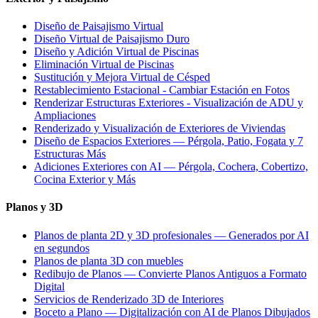
Diseño de Paisajismo Virtual
Diseño Virtual de Paisajismo Duro
Diseño y Adición Virtual de Piscinas
Eliminación Virtual de Piscinas
Sustitución y Mejora Virtual de Césped
Restablecimiento Estacional - Cambiar Estación en Fotos
Renderizar Estructuras Exteriores - Visualización de ADU y
Ampliaciones
Renderizado y Visualización de Exteriores de Viviendas
Diseño de Espacios Exteriores — Pérgola, Patio, Fogata y 7
Estructuras Más
Adiciones Exteriores con AI — Pérgola, Cochera, Cobertizo,
Cocina Exterior y Más
Planos y 3D
Planos de planta 2D y 3D profesionales — Generados por AI
en segundos
Planos de planta 3D con muebles
Redibujo de Planos — Convierte Planos Antiguos a Formato
Digital
Servicios de Renderizado 3D de Interiores
Boceto a Plano — Digitalización con AI de Planos Dibujados