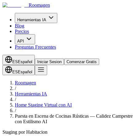
Roomagen
Herramientas IA
Blog
Precios
API
Preguntas Frecuentes
ES
Español
Iniciar Sesion
Comenzar Gratis
ES
Español
Roomagen
/
Herramientas IA
/
Home Staging Virtual con AI
/
Puesta en Escena de Cocinas Rústicas — Calidez Campestre
con Estilismo AI
Staging por Habitacion