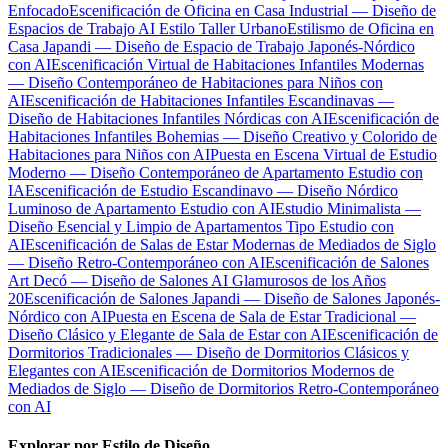
Enfocado
Escenificación de Oficina en Casa Industrial — Diseño de
Espacios de Trabajo AI Estilo Taller Urbano
Estilismo de Oficina en
Casa Japandi — Diseño de Espacio de Trabajo Japonés-Nórdico
con AI
Escenificación Virtual de Habitaciones Infantiles Modernas
— Diseño Contemporáneo de Habitaciones para Niños con
AI
Escenificación de Habitaciones Infantiles Escandinavas —
Diseño de Habitaciones Infantiles Nórdicas con AI
Escenificación de
Habitaciones Infantiles Bohemias — Diseño Creativo y Colorido de
Habitaciones para Niños con AI
Puesta en Escena Virtual de Estudio
Moderno — Diseño Contemporáneo de Apartamento Estudio con
IA
Escenificación de Estudio Escandinavo — Diseño Nórdico
Luminoso de Apartamento Estudio con AI
Estudio Minimalista —
Diseño Esencial y Limpio de Apartamentos Tipo Estudio con
AI
Escenificación de Salas de Estar Modernas de Mediados de Siglo
— Diseño Retro-Contemporáneo con AI
Escenificación de Salones
Art Decó — Diseño de Salones AI Glamurosos de los Años
20
Escenificación de Salones Japandi — Diseño de Salones Japonés-
Nórdico con AI
Puesta en Escena de Sala de Estar Tradicional —
Diseño Clásico y Elegante de Sala de Estar con AI
Escenificación de
Dormitorios Tradicionales — Diseño de Dormitorios Clásicos y
Elegantes con AI
Escenificación de Dormitorios Modernos de
Mediados de Siglo — Diseño de Dormitorios Retro-Contemporáneo
con AI
Explorar por Estilo de Diseño