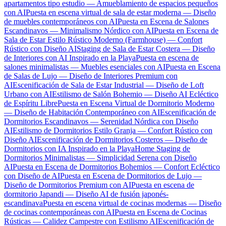
apartamentos tipo estudio — Amueblamiento de espacios pequeños
con AI
Puesta en escena virtual de sala de estar moderna — Diseño
de muebles contemporáneos con AI
Puesta en Escena de Salones
Escandinavos — Minimalismo Nórdico con AI
Puesta en Escena de
Sala de Estar Estilo Rústico Moderno (Farmhouse) — Confort
Rústico con Diseño AI
Staging de Sala de Estar Costera — Diseño
de Interiores con AI Inspirado en la Playa
Puesta en escena de
salones minimalistas — Muebles esenciales con AI
Puesta en Escena
de Salas de Lujo — Diseño de Interiores Premium con
AI
Escenificación de Sala de Estar Industrial — Diseño de Loft
Urbano con AI
Estilismo de Salón Bohemio — Diseño AI Ecléctico
de Espíritu Libre
Puesta en Escena Virtual de Dormitorio Moderno
— Diseño de Habitación Contemporáneo con AI
Escenificación de
Dormitorios Escandinavos — Serenidad Nórdica con Diseño
AI
Estilismo de Dormitorios Estilo Granja — Confort Rústico con
Diseño AI
Escenificación de Dormitorios Costeros — Diseño de
Dormitorios con IA Inspirado en la Playa
Home Staging de
Dormitorios Minimalistas — Simplicidad Serena con Diseño
AI
Puesta en Escena de Dormitorios Bohemios — Confort Ecléctico
con Diseño de AI
Puesta en Escena de Dormitorios de Lujo —
Diseño de Dormitorios Premium con AI
Puesta en escena de
dormitorio Japandi — Diseño AI de fusión japonés-
escandinava
Puesta en escena virtual de cocinas modernas — Diseño
de cocinas contemporáneas con AI
Puesta en Escena de Cocinas
Rústicas — Calidez Campestre con Estilismo AI
Escenificación de