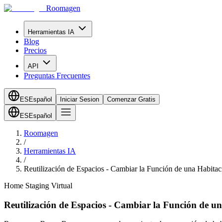
Roomagen
Herramientas IA
Blog
Precios
API
Preguntas Frecuentes
ES
Español
Iniciar Sesion
Comenzar Gratis
ES
Español
Roomagen
/
Herramientas IA
/
Reutilización de Espacios - Cambiar la Función de una Habitac
Home Staging Virtual
Reutilización de Espacios - Cambiar la Función de u