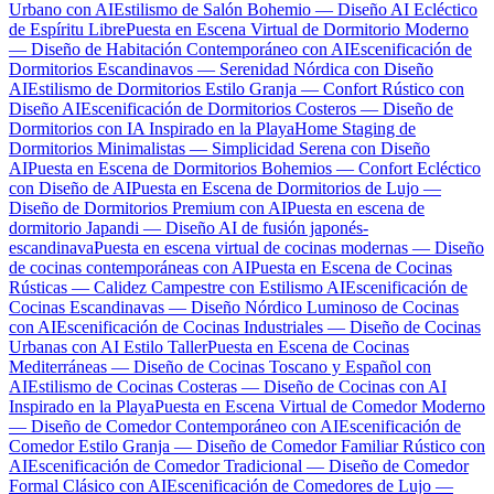
Urbano con AI
Estilismo de Salón Bohemio — Diseño AI Ecléctico
de Espíritu Libre
Puesta en Escena Virtual de Dormitorio Moderno
— Diseño de Habitación Contemporáneo con AI
Escenificación de
Dormitorios Escandinavos — Serenidad Nórdica con Diseño
AI
Estilismo de Dormitorios Estilo Granja — Confort Rústico con
Diseño AI
Escenificación de Dormitorios Costeros — Diseño de
Dormitorios con IA Inspirado en la Playa
Home Staging de
Dormitorios Minimalistas — Simplicidad Serena con Diseño
AI
Puesta en Escena de Dormitorios Bohemios — Confort Ecléctico
con Diseño de AI
Puesta en Escena de Dormitorios de Lujo —
Diseño de Dormitorios Premium con AI
Puesta en escena de
dormitorio Japandi — Diseño AI de fusión japonés-
escandinava
Puesta en escena virtual de cocinas modernas — Diseño
de cocinas contemporáneas con AI
Puesta en Escena de Cocinas
Rústicas — Calidez Campestre con Estilismo AI
Escenificación de
Cocinas Escandinavas — Diseño Nórdico Luminoso de Cocinas
con AI
Escenificación de Cocinas Industriales — Diseño de Cocinas
Urbanas con AI Estilo Taller
Puesta en Escena de Cocinas
Mediterráneas — Diseño de Cocinas Toscano y Español con
AI
Estilismo de Cocinas Costeras — Diseño de Cocinas con AI
Inspirado en la Playa
Puesta en Escena Virtual de Comedor Moderno
— Diseño de Comedor Contemporáneo con AI
Escenificación de
Comedor Estilo Granja — Diseño de Comedor Familiar Rústico con
AI
Escenificación de Comedor Tradicional — Diseño de Comedor
Formal Clásico con AI
Escenificación de Comedores de Lujo —