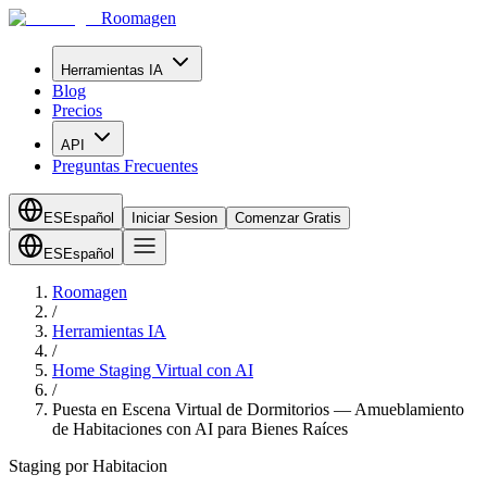
Roomagen
Herramientas IA
Blog
Precios
API
Preguntas Frecuentes
ES
Español
Iniciar Sesion
Comenzar Gratis
ES
Español
Roomagen
/
Herramientas IA
/
Home Staging Virtual con AI
/
Puesta en Escena Virtual de Dormitorios — Amueblamiento
de Habitaciones con AI para Bienes Raíces
Staging por Habitacion