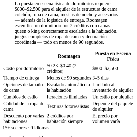
La puesta en escena física de dormitorios requiere
$800–$2,500 para el alquiler de la estructura de cama,
colchón, ropa de cama, mesitas de noche y accesorios
— además de la logística de entrega. Roomagen
escenifica un dormitorio por 2 créditos con camas
queen o king correctamente escaladas a la habitación,
juegos completos de ropa de cama y decoración
coordinada — todo en menos de 90 segundos.
Puesta en Escena
Roomagen
Física
$0.23–$0.40 (2
Costo por dormitorio
$800–$2,500
créditos)
Tiempo de entrega
Menos de 90 segundos
3–5 días
Opciones de tamaño
Escalado automático a
Limitado al
de cama
la habitación
inventario de alquiler
Cambios de estilo
Iteraciones ilimitadas
Un estilo por alquiler
Calidad de la ropa de
Depende del paquete
Texturas fotorrealistas
cama
de alquiler
Descuento por varias
2 créditos por
El precio por
habitaciones
habitación siempre
volumen varía
15+ sectores · 9 idiomas