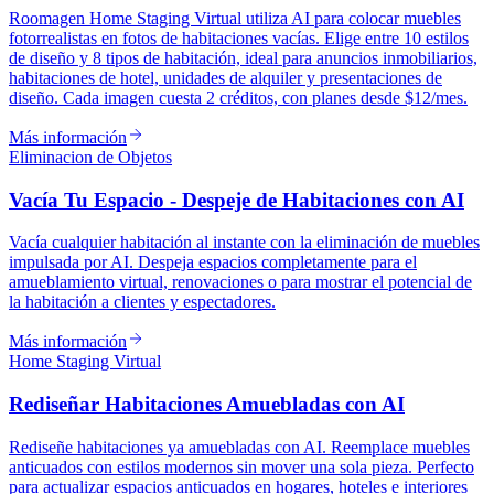
Roomagen Home Staging Virtual utiliza AI para colocar muebles
fotorrealistas en fotos de habitaciones vacías. Elige entre 10 estilos
de diseño y 8 tipos de habitación, ideal para anuncios inmobiliarios,
habitaciones de hotel, unidades de alquiler y presentaciones de
diseño. Cada imagen cuesta 2 créditos, con planes desde $12/mes.
Más información
Eliminacion de Objetos
Vacía Tu Espacio - Despeje de Habitaciones con AI
Vacía cualquier habitación al instante con la eliminación de muebles
impulsada por AI. Despeja espacios completamente para el
amueblamiento virtual, renovaciones o para mostrar el potencial de
la habitación a clientes y espectadores.
Más información
Home Staging Virtual
Rediseñar Habitaciones Amuebladas con AI
Rediseñe habitaciones ya amuebladas con AI. Reemplace muebles
anticuados con estilos modernos sin mover una sola pieza. Perfecto
para actualizar espacios anticuados en hogares, hoteles e interiores