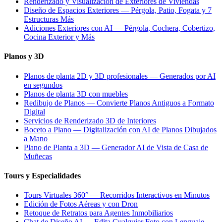
Renderizado y Visualización de Exteriores de Viviendas
Diseño de Espacios Exteriores — Pérgola, Patio, Fogata y 7
Estructuras Más
Adiciones Exteriores con AI — Pérgola, Cochera, Cobertizo,
Cocina Exterior y Más
Planos y 3D
Planos de planta 2D y 3D profesionales — Generados por AI
en segundos
Planos de planta 3D con muebles
Redibujo de Planos — Convierte Planos Antiguos a Formato
Digital
Servicios de Renderizado 3D de Interiores
Boceto a Plano — Digitalización con AI de Planos Dibujados
a Mano
Plano de Planta a 3D — Generador AI de Vista de Casa de
Muñecas
Tours y Especialidades
Tours Virtuales 360° — Recorridos Interactivos en Minutos
Edición de Fotos Aéreas y con Dron
Retoque de Retratos para Agentes Inmobiliarios
Chat de Diseño AI — Edita Cualquier Foto con Lenguaje