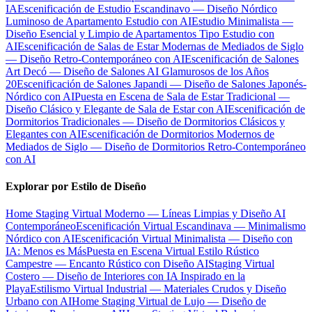
IA
Escenificación de Estudio Escandinavo — Diseño Nórdico
Luminoso de Apartamento Estudio con AI
Estudio Minimalista —
Diseño Esencial y Limpio de Apartamentos Tipo Estudio con
AI
Escenificación de Salas de Estar Modernas de Mediados de Siglo
— Diseño Retro-Contemporáneo con AI
Escenificación de Salones
Art Decó — Diseño de Salones AI Glamurosos de los Años
20
Escenificación de Salones Japandi — Diseño de Salones Japonés-
Nórdico con AI
Puesta en Escena de Sala de Estar Tradicional —
Diseño Clásico y Elegante de Sala de Estar con AI
Escenificación de
Dormitorios Tradicionales — Diseño de Dormitorios Clásicos y
Elegantes con AI
Escenificación de Dormitorios Modernos de
Mediados de Siglo — Diseño de Dormitorios Retro-Contemporáneo
con AI
Explorar por Estilo de Diseño
Home Staging Virtual Moderno — Líneas Limpias y Diseño AI
Contemporáneo
Escenificación Virtual Escandinava — Minimalismo
Nórdico con AI
Escenificación Virtual Minimalista — Diseño con
IA: Menos es Más
Puesta en Escena Virtual Estilo Rústico
Campestre — Encanto Rústico con Diseño AI
Staging Virtual
Costero — Diseño de Interiores con IA Inspirado en la
Playa
Estilismo Virtual Industrial — Materiales Crudos y Diseño
Urbano con AI
Home Staging Virtual de Lujo — Diseño de