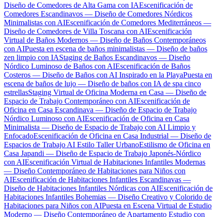
Diseño de Comedores de Alta Gama con IA
Escenificación de
Comedores Escandinavos — Diseño de Comedores Nórdicos
Minimalistas con AI
Escenificación de Comedores Mediterráneos —
Diseño de Comedores de Villa Toscana con AI
Escenificación
Virtual de Baños Modernos — Diseño de Baños Contemporáneos
con AI
Puesta en escena de baños minimalistas — Diseño de baños
zen limpio con IA
Staging de Baños Escandinavos — Diseño
Nórdico Luminoso de Baños con AI
Escenificación de Baños
Costeros — Diseño de Baños con AI Inspirado en la Playa
Puesta en
escena de baños de lujo — Diseño de baños con IA de spa cinco
estrellas
Staging Virtual de Oficina Moderna en Casa — Diseño de
Espacio de Trabajo Contemporáneo con AI
Escenificación de
Oficina en Casa Escandinava — Diseño de Espacio de Trabajo
Nórdico Luminoso con AI
Escenificación de Oficina en Casa
Minimalista — Diseño de Espacio de Trabajo con AI Limpio y
Enfocado
Escenificación de Oficina en Casa Industrial — Diseño de
Espacios de Trabajo AI Estilo Taller Urbano
Estilismo de Oficina en
Casa Japandi — Diseño de Espacio de Trabajo Japonés-Nórdico
con AI
Escenificación Virtual de Habitaciones Infantiles Modernas
— Diseño Contemporáneo de Habitaciones para Niños con
AI
Escenificación de Habitaciones Infantiles Escandinavas —
Diseño de Habitaciones Infantiles Nórdicas con AI
Escenificación de
Habitaciones Infantiles Bohemias — Diseño Creativo y Colorido de
Habitaciones para Niños con AI
Puesta en Escena Virtual de Estudio
Moderno — Diseño Contemporáneo de Apartamento Estudio con