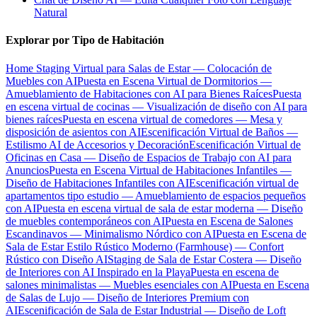
Natural
Explorar por Tipo de Habitación
Home Staging Virtual para Salas de Estar — Colocación de
Muebles con AI
Puesta en Escena Virtual de Dormitorios —
Amueblamiento de Habitaciones con AI para Bienes Raíces
Puesta
en escena virtual de cocinas — Visualización de diseño con AI para
bienes raíces
Puesta en escena virtual de comedores — Mesa y
disposición de asientos con AI
Escenificación Virtual de Baños —
Estilismo AI de Accesorios y Decoración
Escenificación Virtual de
Oficinas en Casa — Diseño de Espacios de Trabajo con AI para
Anuncios
Puesta en Escena Virtual de Habitaciones Infantiles —
Diseño de Habitaciones Infantiles con AI
Escenificación virtual de
apartamentos tipo estudio — Amueblamiento de espacios pequeños
con AI
Puesta en escena virtual de sala de estar moderna — Diseño
de muebles contemporáneos con AI
Puesta en Escena de Salones
Escandinavos — Minimalismo Nórdico con AI
Puesta en Escena de
Sala de Estar Estilo Rústico Moderno (Farmhouse) — Confort
Rústico con Diseño AI
Staging de Sala de Estar Costera — Diseño
de Interiores con AI Inspirado en la Playa
Puesta en escena de
salones minimalistas — Muebles esenciales con AI
Puesta en Escena
de Salas de Lujo — Diseño de Interiores Premium con
AI
Escenificación de Sala de Estar Industrial — Diseño de Loft