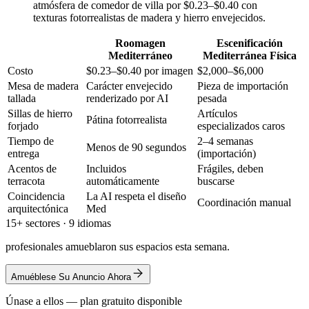
atmósfera de comedor de villa por $0.23–$0.40 con
texturas fotorrealistas de madera y hierro envejecidos.
Roomagen
Escenificación
Mediterráneo
Mediterránea Física
Costo
$0.23–$0.40 por imagen
$2,000–$6,000
Mesa de madera
Carácter envejecido
Pieza de importación
tallada
renderizado por AI
pesada
Sillas de hierro
Artículos
Pátina fotorrealista
forjado
especializados caros
Tiempo de
2–4 semanas
Menos de 90 segundos
entrega
(importación)
Acentos de
Incluidos
Frágiles, deben
terracota
automáticamente
buscarse
Coincidencia
La AI respeta el diseño
Coordinación manual
arquitectónica
Med
15+ sectores · 9 idiomas
profesionales amueblaron sus espacios esta semana.
Amuéblese Su Anuncio Ahora
Únase a ellos — plan gratuito disponible