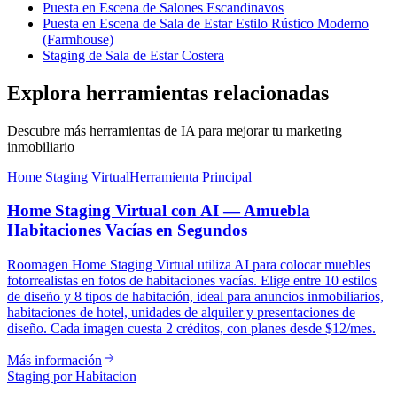
Puesta en Escena de Salones Escandinavos
Puesta en Escena de Sala de Estar Estilo Rústico Moderno
(Farmhouse)
Staging de Sala de Estar Costera
Explora herramientas relacionadas
Descubre más herramientas de IA para mejorar tu marketing
inmobiliario
Home Staging Virtual
Herramienta Principal
Home Staging Virtual con AI — Amuebla
Habitaciones Vacías en Segundos
Roomagen Home Staging Virtual utiliza AI para colocar muebles
fotorrealistas en fotos de habitaciones vacías. Elige entre 10 estilos
de diseño y 8 tipos de habitación, ideal para anuncios inmobiliarios,
habitaciones de hotel, unidades de alquiler y presentaciones de
diseño. Cada imagen cuesta 2 créditos, con planes desde $12/mes.
Más información
Staging por Habitacion