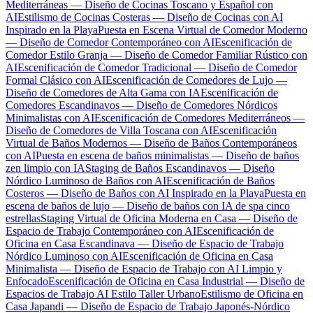
Mediterráneas — Diseño de Cocinas Toscano y Español con
AI
Estilismo de Cocinas Costeras — Diseño de Cocinas con AI
Inspirado en la Playa
Puesta en Escena Virtual de Comedor Moderno
— Diseño de Comedor Contemporáneo con AI
Escenificación de
Comedor Estilo Granja — Diseño de Comedor Familiar Rústico con
AI
Escenificación de Comedor Tradicional — Diseño de Comedor
Formal Clásico con AI
Escenificación de Comedores de Lujo —
Diseño de Comedores de Alta Gama con IA
Escenificación de
Comedores Escandinavos — Diseño de Comedores Nórdicos
Minimalistas con AI
Escenificación de Comedores Mediterráneos —
Diseño de Comedores de Villa Toscana con AI
Escenificación
Virtual de Baños Modernos — Diseño de Baños Contemporáneos
con AI
Puesta en escena de baños minimalistas — Diseño de baños
zen limpio con IA
Staging de Baños Escandinavos — Diseño
Nórdico Luminoso de Baños con AI
Escenificación de Baños
Costeros — Diseño de Baños con AI Inspirado en la Playa
Puesta en
escena de baños de lujo — Diseño de baños con IA de spa cinco
estrellas
Staging Virtual de Oficina Moderna en Casa — Diseño de
Espacio de Trabajo Contemporáneo con AI
Escenificación de
Oficina en Casa Escandinava — Diseño de Espacio de Trabajo
Nórdico Luminoso con AI
Escenificación de Oficina en Casa
Minimalista — Diseño de Espacio de Trabajo con AI Limpio y
Enfocado
Escenificación de Oficina en Casa Industrial — Diseño de
Espacios de Trabajo AI Estilo Taller Urbano
Estilismo de Oficina en
Casa Japandi — Diseño de Espacio de Trabajo Japonés-Nórdico