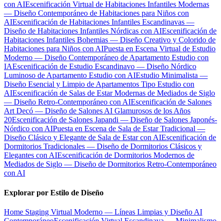
con AI
Escenificación Virtual de Habitaciones Infantiles Modernas
— Diseño Contemporáneo de Habitaciones para Niños con
AI
Escenificación de Habitaciones Infantiles Escandinavas —
Diseño de Habitaciones Infantiles Nórdicas con AI
Escenificación de
Habitaciones Infantiles Bohemias — Diseño Creativo y Colorido de
Habitaciones para Niños con AI
Puesta en Escena Virtual de Estudio
Moderno — Diseño Contemporáneo de Apartamento Estudio con
IA
Escenificación de Estudio Escandinavo — Diseño Nórdico
Luminoso de Apartamento Estudio con AI
Estudio Minimalista —
Diseño Esencial y Limpio de Apartamentos Tipo Estudio con
AI
Escenificación de Salas de Estar Modernas de Mediados de Siglo
— Diseño Retro-Contemporáneo con AI
Escenificación de Salones
Art Decó — Diseño de Salones AI Glamurosos de los Años
20
Escenificación de Salones Japandi — Diseño de Salones Japonés-
Nórdico con AI
Puesta en Escena de Sala de Estar Tradicional —
Diseño Clásico y Elegante de Sala de Estar con AI
Escenificación de
Dormitorios Tradicionales — Diseño de Dormitorios Clásicos y
Elegantes con AI
Escenificación de Dormitorios Modernos de
Mediados de Siglo — Diseño de Dormitorios Retro-Contemporáneo
con AI
Explorar por Estilo de Diseño
Home Staging Virtual Moderno — Líneas Limpias y Diseño AI
Contemporáneo
Escenificación Virtual Escandinava — Minimalismo