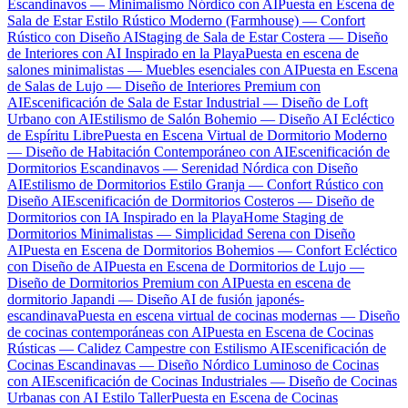
Escandinavos — Minimalismo Nórdico con AI
Puesta en Escena de
Sala de Estar Estilo Rústico Moderno (Farmhouse) — Confort
Rústico con Diseño AI
Staging de Sala de Estar Costera — Diseño
de Interiores con AI Inspirado en la Playa
Puesta en escena de
salones minimalistas — Muebles esenciales con AI
Puesta en Escena
de Salas de Lujo — Diseño de Interiores Premium con
AI
Escenificación de Sala de Estar Industrial — Diseño de Loft
Urbano con AI
Estilismo de Salón Bohemio — Diseño AI Ecléctico
de Espíritu Libre
Puesta en Escena Virtual de Dormitorio Moderno
— Diseño de Habitación Contemporáneo con AI
Escenificación de
Dormitorios Escandinavos — Serenidad Nórdica con Diseño
AI
Estilismo de Dormitorios Estilo Granja — Confort Rústico con
Diseño AI
Escenificación de Dormitorios Costeros — Diseño de
Dormitorios con IA Inspirado en la Playa
Home Staging de
Dormitorios Minimalistas — Simplicidad Serena con Diseño
AI
Puesta en Escena de Dormitorios Bohemios — Confort Ecléctico
con Diseño de AI
Puesta en Escena de Dormitorios de Lujo —
Diseño de Dormitorios Premium con AI
Puesta en escena de
dormitorio Japandi — Diseño AI de fusión japonés-
escandinava
Puesta en escena virtual de cocinas modernas — Diseño
de cocinas contemporáneas con AI
Puesta en Escena de Cocinas
Rústicas — Calidez Campestre con Estilismo AI
Escenificación de
Cocinas Escandinavas — Diseño Nórdico Luminoso de Cocinas
con AI
Escenificación de Cocinas Industriales — Diseño de Cocinas
Urbanas con AI Estilo Taller
Puesta en Escena de Cocinas