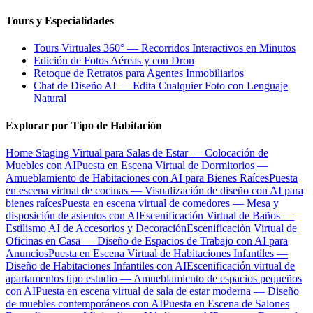
Tours y Especialidades
Tours Virtuales 360° — Recorridos Interactivos en Minutos
Edición de Fotos Aéreas y con Dron
Retoque de Retratos para Agentes Inmobiliarios
Chat de Diseño AI — Edita Cualquier Foto con Lenguaje
Natural
Explorar por Tipo de Habitación
Home Staging Virtual para Salas de Estar — Colocación de
Muebles con AI
Puesta en Escena Virtual de Dormitorios —
Amueblamiento de Habitaciones con AI para Bienes Raíces
Puesta
en escena virtual de cocinas — Visualización de diseño con AI para
bienes raíces
Puesta en escena virtual de comedores — Mesa y
disposición de asientos con AI
Escenificación Virtual de Baños —
Estilismo AI de Accesorios y Decoración
Escenificación Virtual de
Oficinas en Casa — Diseño de Espacios de Trabajo con AI para
Anuncios
Puesta en Escena Virtual de Habitaciones Infantiles —
Diseño de Habitaciones Infantiles con AI
Escenificación virtual de
apartamentos tipo estudio — Amueblamiento de espacios pequeños
con AI
Puesta en escena virtual de sala de estar moderna — Diseño
de muebles contemporáneos con AI
Puesta en Escena de Salones