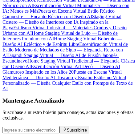
Nórdico con AI
Escenificación Virtual Minimalista — Diseño con
IA: Menos es Más
Puesta en Escena Virtual Estilo Rústico
Campestre — Encanto Rústico con Diseño AI
Staging Virtual
Costero — Diseño de Interiores con IA Inspirado en la
Playa
Estilismo Virtual Industrial — Materiales Crudos y Diseño
Urbano con AI
Home Staging Virtual de Lujo — Diseño de
Interiores Premium con AI
Home Staging Virtual Bohemio —
Diseño AI Ecléctico y de Espíritu Libre
Escenificación Virtual de
Estilo Moderno de Mediados de Siglo — Elegancia Retro con
AI
Japandi Staging Virtual — Diseño AI de Fusión Japonés-
Escandinavo
Home Staging Virtual Tradicional — Elegancia Clásica
con Diseño AI
Escenificación Virtual Art Decó — Diseño AI
Glamuroso Inspirado en los Años 20
Puesta en Escena Virtual
Mediterránea — Diseño AI Toscano y Español
Estilismo Virtual
Personalizado — Diseña Cualquier Estilo con Prompts de Texto de
AI
Mantengase Actualizado
Suscribase a nuestro boletin para consejos, actualizaciones y ofertas
exclusivas.
Suscribirse