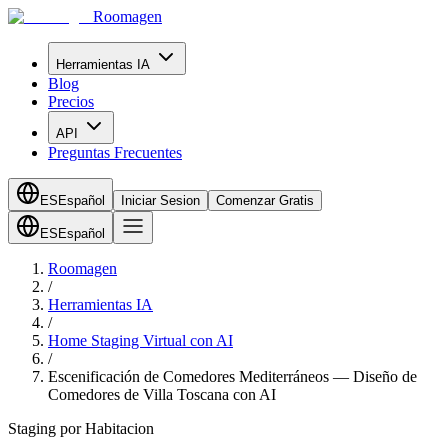
Roomagen
Herramientas IA
Blog
Precios
API
Preguntas Frecuentes
ES
Español
Iniciar Sesion
Comenzar Gratis
ES
Español
Roomagen
/
Herramientas IA
/
Home Staging Virtual con AI
/
Escenificación de Comedores Mediterráneos — Diseño de
Comedores de Villa Toscana con AI
Staging por Habitacion