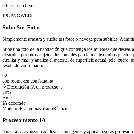
o buscar archivos
JPG
PNG
WEBP
Suba Sus Fotos
Simplemente arrastra y suelta tus fotos o navega para subirlas. Adm
Sube una foto de la habitación que contenga los muebles que deseas 
obstruida por otros objetos; los muebles parcialmente ocultos pueden 
auxiliar y más) y analiza el material de superficie actual (tela, cuero,
resultado coordinado.
02
app.roomagen.com/staging
Decoración IA en progreso...
78%
Antes
IA decorado
Moderno
Escandinavo
Lujo
Rústico
Procesamiento IA
Nuestra IA avanzada analiza sus imagenes y aplica mejoras profesional