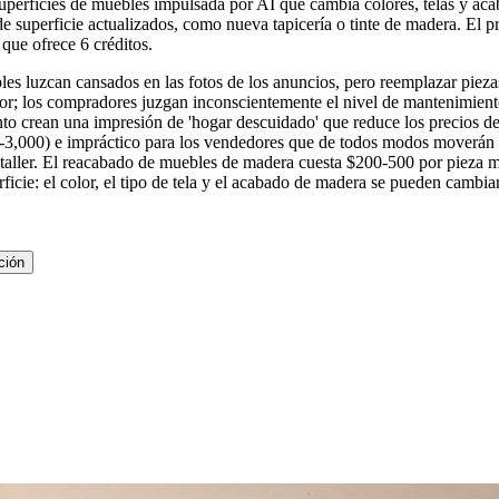
uperficies de muebles impulsada por AI que cambia colores, telas y aca
de superficie actualizados, como nueva tapicería o tinte de madera. El 
que ofrece 6 créditos.
es luzcan cansados en las fotos de los anuncios, pero reemplazar pieza
or; los compradores juzgan inconscientemente el nivel de mantenimient
ento crean una impresión de 'hogar descuidado' que reduce los precios d
3,000) e impráctico para los vendedores que de todos modos moverán l
l taller. El reacabado de muebles de madera cuesta $200-500 por pieza
erficie: el color, el tipo de tela y el acabado de madera se pueden camb
ción