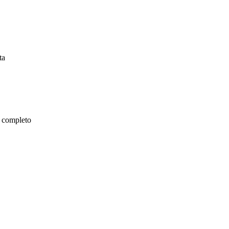
ta
r completo