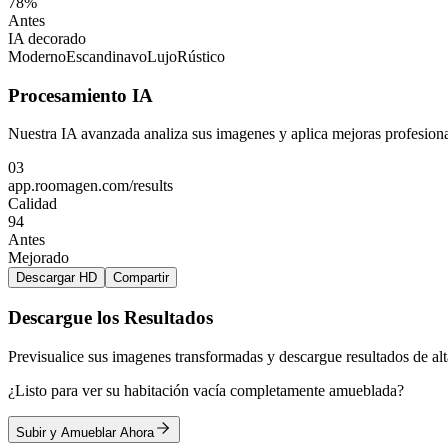
78%
Antes
IA decorado
Moderno
Escandinavo
Lujo
Rústico
Procesamiento IA
Nuestra IA avanzada analiza sus imagenes y aplica mejoras profesional
03
app.roomagen.com/results
Calidad
94
Antes
Mejorado
Descargar HD
Compartir
Descargue los Resultados
Previsualice sus imagenes transformadas y descargue resultados de alt
¿Listo para ver su habitación vacía completamente amueblada?
Subir y Amueblar Ahora