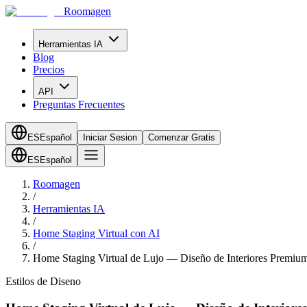
Roomagen
Herramientas IA
Blog
Precios
API
Preguntas Frecuentes
ES
Español
Iniciar Sesion
Comenzar Gratis
ES
Español
Roomagen
/
Herramientas IA
/
Home Staging Virtual con AI
/
Home Staging Virtual de Lujo — Diseño de Interiores Premiu
Estilos de Diseno