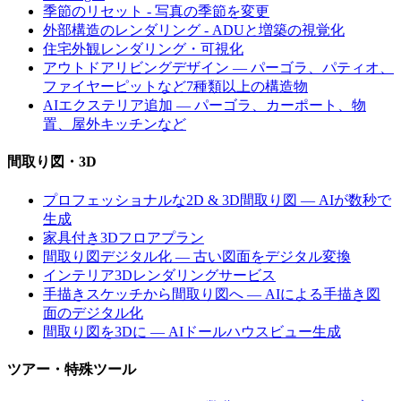
季節のリセット - 写真の季節を変更
外部構造のレンダリング - ADUと増築の視覚化
住宅外観レンダリング・可視化
アウトドアリビングデザイン — パーゴラ、パティオ、
ファイヤーピットなど7種類以上の構造物
AIエクステリア追加 — パーゴラ、カーポート、物
置、屋外キッチンなど
間取り図・3D
プロフェッショナルな2D & 3D間取り図 — AIが数秒で
生成
家具付き3Dフロアプラン
間取り図デジタル化 — 古い図面をデジタル変換
インテリア3Dレンダリングサービス
手描きスケッチから間取り図へ — AIによる手描き図
面のデジタル化
間取り図を3Dに — AIドールハウスビュー生成
ツアー・特殊ツール