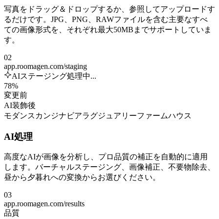
写真をドラッグ＆ドロップするか、参照してアップロードす
るだけです。JPG、PNG、RAWファイルを含む主要なすべ
ての画像形式を、それぞれ最大50MBまでサポートしていま
す。
02
app.roomagen.com/staging
AIステージング処理中...
78%
変更前
AI装飾後
モダン
スカンジナビア
ラグジュアリー
ファームハウス
AI処理
高度なAIが画像を分析し、プロ品質の補正を自動的に適用
します。バーチャルステージング、画像補正、不要物除去、
昼から夕暮れへの変換からお選びください。
03
app.roomagen.com/results
品質