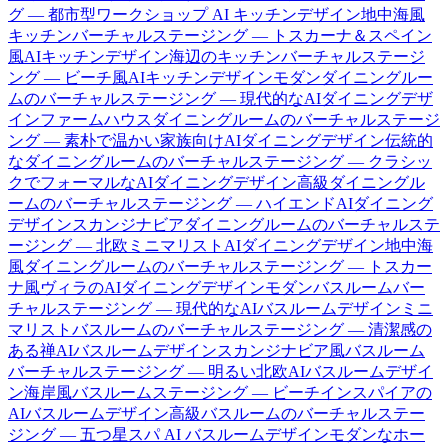
グ — 都市型ワークショップ AI キッチンデザイン
地中海風
キッチンバーチャルステージング — トスカーナ＆スペイン
風AIキッチンデザイン
海辺のキッチンバーチャルステージ
ング — ビーチ風AIキッチンデザイン
モダンダイニングルー
ムのバーチャルステージング — 現代的なAIダイニングデザ
イン
ファームハウスダイニングルームのバーチャルステージ
ング — 素朴で温かい家族向けAIダイニングデザイン
伝統的
なダイニングルームのバーチャルステージング — クラシッ
クでフォーマルなAIダイニングデザイン
高級ダイニングル
ームのバーチャルステージング — ハイエンドAIダイニング
デザイン
スカンジナビアダイニングルームのバーチャルステ
ージング — 北欧ミニマリストAIダイニングデザイン
地中海
風ダイニングルームのバーチャルステージング — トスカー
ナ風ヴィラのAIダイニングデザイン
モダンバスルームバー
チャルステージング — 現代的なAIバスルームデザイン
ミニ
マリストバスルームのバーチャルステージング — 清潔感の
ある禅AIバスルームデザイン
スカンジナビア風バスルーム
バーチャルステージング — 明るい北欧AIバスルームデザイ
ン
海岸風バスルームステージング — ビーチインスパイアの
AIバスルームデザイン
高級バスルームのバーチャルステー
ジング — 五つ星スパ AI バスルームデザイン
モダンなホー