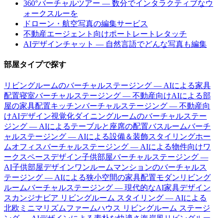
360°バーチャルツアー — 数分でインタラクティブなウ
ォークスルーを
ドローン・航空写真の編集サービス
不動産エージェント向けポートレートレタッチ
AIデザインチャット — 自然言語でどんな写真も編集
部屋タイプで探す
リビングルームのバーチャルステージング — AIによる家具
配置
寝室バーチャルステージング — 不動産向けAIによる部
屋の家具配置
キッチンバーチャルステージング — 不動産向
けAIデザイン視覚化
ダイニングルームのバーチャルステー
ジング — AIによるテーブルと座席の配置
バスルームバーチ
ャルステージング — AIによる設備＆装飾スタイリング
ホー
ムオフィスバーチャルステージング — AIによる物件向けワ
ークスペースデザイン
子供部屋バーチャルステージング —
AI子供部屋デザイン
ワンルームマンションのバーチャルス
テージング — AIによる狭小空間の家具配置
モダンリビング
ルームバーチャルステージング — 現代的なAI家具デザイン
スカンジナビア リビングルーム スタイリング — AIによる
北欧ミニマリズム
ファームハウス リビングルーム ステージ