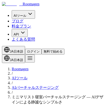
Roomagen
AIツール
ブログ
料金プラン
API
よくある質問
JA
日本語
ログイン
無料で始める
JA
日本語
Roomagen
/
AIツール
/
AIバーチャルステージング
/
ミニマリスト寝室バーチャルステージング — AIデザ
インによる静謐なシンプルさ