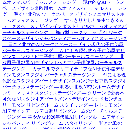
ムオフィスバーチャルステージング — 現代的なAIワークス
ペースデザイン
北欧風ホームオフィスバーチャルステージン
グ — 明るい北欧AIワークスペースデザイン
ミニマリストホ
ームオフィスステージング — すっきりとした集中できるAI
ワークスペースデザイン
インダストリアルホームオフィスバ
ーチャルステージング — 都市型ワークショップ AI ワーク
スペースデザイン
ジャパンディホームオフィスステージング
— 日本と北欧のAIワークスペースデザイン
現代の子供部屋
バーチャルステージング — AIによる現代的な子供部屋デザ
イン
スカンジナビア子供部屋バーチャルステージング — 北
欧風子供部屋AIデザイン
ボヘミアン子供部屋バーチャルス
テージング — カラフルでクリエイティブなAI子供部屋デザ
イン
モダンスタジオ バーチャルステージング — AIによる現
代的なスタジオアパートデザイン
スカンジナビア風スタジオ
バーチャルステージング — 明るい北欧AIワンルームデザイ
ン
ミニマリストスタジオステージング — クリーンで必要不
可欠なAIスタジオアパートメントデザイン
ミッドセンチュ
リーモダン リビングルーム スタイリング — レトロモダン
AIデザイン
アールデコ調リビングルームのバーチャルステ
ージング — 華やかな1920年代風AIリビングルームデザイン
ジャパンディ リビングルーム スタイリング — 和と北欧の