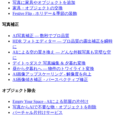
写真に家具やオブジェクトを追加
家具・オブジェクトの交換
Festive Flip - ホリデー＆季節の装飾
写真補正
AI写真補正 — 数秒でプロ品質
HDR フォトエディター — プロ品質の露出補正を瞬時
に
AIによる空の置き換え — どんな外観写真も完璧な空
に
デイトゥダスク 写真編集 & 夕暮れ変換
昼から夕暮れへ — 物件のトワイライト変換
AI画像アップスケーリング - 解像度を向上
AI画像傾き補正・パースペクティブ修正
オブジェクト除去
Empty Your Space - AIによる部屋の片付け
写真からAIで不要な物・オブジェクトを削除
バーチャル片付けサービス