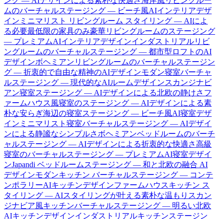
ング — AIデザインによる素朴な快適さ
海岸風リビングルー
ムのバーチャルステージング — ビーチ風AIインテリアデザ
イン
ミニマリスト リビングルーム スタイリング — AIによ
る必要最低限の家具のみ
豪華リビングルームのステージング
— プレミアムAIインテリアデザイン
インダストリアルリビ
ングルームのバーチャルステージング — 都市型ロフトのAI
デザイン
ボヘミアンリビングルームのバーチャルステージン
グ — 折衷的で自由な精神のAIデザイン
モダン寝室バーチャ
ルステージング — 現代的なAIルームデザイン
スカンジナビ
アン寝室ステージング — AIデザインによる北欧の静けさ
フ
ァームハウス風寝室のステージング — AIデザインによる素
朴な安らぎ
海辺の寝室ステージング — ビーチ風AI寝室デザ
イン
ミニマリスト寝室バーチャルステージング — AIデザイ
ンによる静謐なシンプルさ
ボヘミアンベッドルームのバーチ
ャルステージング — AIデザインによる折衷的な快適さ
高級
寝室のバーチャルステージング — プレミアムAI寝室デザイ
ン
Japandi ベッドルームステージング — 和と北欧の融合 AI
デザイン
モダンキッチン バーチャルステージング — コンテ
ンポラリーAIキッチンデザイン
ファームハウスキッチン ス
タイリング — AIスタイリングが叶える素朴な温もり
スカン
ジナビア風キッチンバーチャルステージング — 明るい北欧
AIキッチンデザイン
インダストリアルキッチンステージン