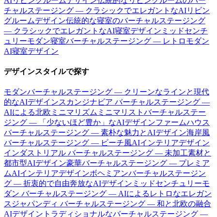
AIリビングルームデザイン
伝統的なリビングルームのバー
チャルステージング — クラシックでエレガントなAIリビン
グルームデザイン
伝統的な寝室のバーチャルステージング
— クラシックでエレガントなAI寝室デザイン
ミッドセンチ
ュリーモダン寝室バーチャルステージング — レトロモダン
AI寝室デザイン
デザインスタイルで探す
モダンバーチャルステージング — クリーンなラインと現代
的なAIデザイン
スカンジナビア バーチャルステージング —
AIによる北欧ミニマリズム
ミニマリストバーチャルステー
ジング — 「少ないほど豊か」なAIデザイン
ファームハウス
バーチャルステージング — 素朴な魅力とAIデザイン
海岸風
バーチャルステージング — ビーチ風AIインテリアデザイン
インダストリアル バーチャルステージング — 未加工素材と
都市型AIデザイン
豪華バーチャルステージング — プレミア
ムAIインテリアデザイン
ボヘミアンバーチャルステージン
グ — 折衷的で自由奔放なAIデザイン
ミッドセンチュリーモ
ダン バーチャルステージング — AIによるレトロなエレガン
ス
ジャパンディ バーチャルステージング — 和と北欧の融合
AIデザイン
トラディショナルなバーチャルステージング —