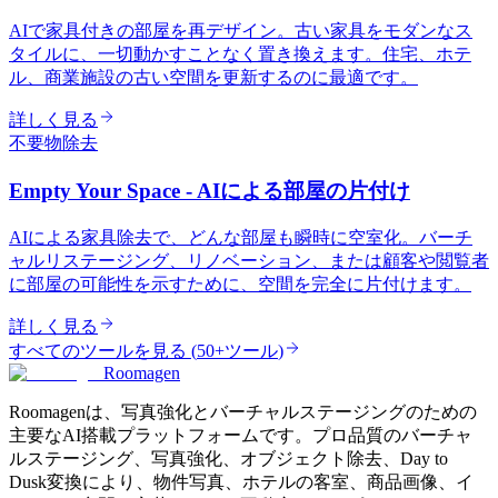
AIで家具付きの部屋を再デザイン。古い家具をモダンなス
タイルに、一切動かすことなく置き換えます。住宅、ホテ
ル、商業施設の古い空間を更新するのに最適です。
詳しく見る
不要物除去
Empty Your Space - AIによる部屋の片付け
AIによる家具除去で、どんな部屋も瞬時に空室化。バーチ
ャルリステージング、リノベーション、または顧客や閲覧者
に部屋の可能性を示すために、空間を完全に片付けます。
詳しく見る
すべてのツールを見る
(
50+ツール
)
Roomagen
Roomagenは、写真強化とバーチャルステージングのための
主要なAI搭載プラットフォームです。プロ品質のバーチャ
ルステージング、写真強化、オブジェクト除去、Day to
Dusk変換により、物件写真、ホテルの客室、商品画像、イ