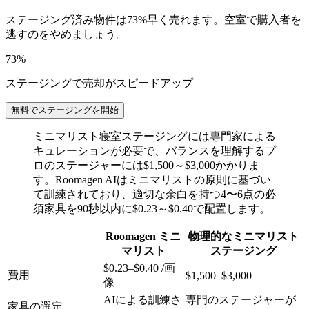
ステージング済み物件は73%早く売れます。空室で購入者を
逃すのをやめましょう。
73%
ステージングで売却がスピードアップ
無料でステージングを開始
ミニマリスト寝室ステージングには専門家による
キュレーションが必要で、バランスを理解するプ
ロのステージャーには$1,500～$3,000かかりま
す。Roomagen AIはミニマリストの原則に基づい
て訓練されており、適切な余白を持つ4〜6点の必
須家具を90秒以内に$0.23～$0.40で配置します。
Roomagen ミニ
物理的なミニマリスト
マリスト
ステージング
$0.23–$0.40 /画
費用
$1,500–$3,000
像
AIによる訓練さ
専門のステージャーが
家具の選定