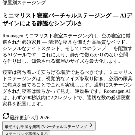
部屋別ステージング
ミニマリスト寝室バーチャルステージング — AIデ
ザインによる静謐なシンプルさ
Roomagen ミニマリスト寝室ステージングは、空の寝室に厳
選された必須家具 — 清潔な寝具を備えた高品質なベッド、
シンプルなナイトスタンド、そして1つのランプ — を配置す
るAIツールです。これにより、静かで散らかりのない空間
を作り出し、知覚される部屋のサイズを最大化します。
寝室は落ち着いて安らげる場所であるべきです。ミニマリス
トステージングは、視覚的なノイズを取り除き、必須の家具
に焦点を当てることでこれを実現します。過剰にステージン
グされた寝室は散らかって見え、逆効果です。Roomagen AI
は、わずか90秒以内に2クレジットで、適切な数の必須寝室
家具を配置します。
最終更新
:
8月
2026
最初のお部屋を無料でバーチャルステージング
ステージング事例を見る