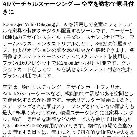
AIバーチャルステージング — 空室を数秒で家具付
きに
Roomagen Virtual Stagingは、AIを活用して空室にフォトリア
ルな家具や装飾をデジタル配置するツールです。ユーザーは
10種類のデザインスタイル（モダン、スカンジナビアン、フ
ァームハウス、インダストリアルなど）、8種類の部屋タイ
プ、およびオプションの壁や床の変更から選択できます。各
画像はクレジットベースシステムで2クレジットを使用し、
プランは60クレジットで$12/monthから利用可能です。クレ
ジットカードなしでツールを試せる6クレジット付きの無料
プランも利用できます。
空室は、物件リスティング、デザインポートフォリオ、
Airbnbのショーケースなど、機能的で生活感のある空間とし
て視覚化するのが困難です。全米リアルター協会によると、
ステージングされた家はステージングされていない家よりも
最大73%早く売れますが、物理ステージングには家具レンタ
ル、輸送、専門的な調整などのサービスを通じて1物件あた
り$1,500〜$5,000の費用がかかります。物件が市場で空室の
まま滞留する日々は、売主にとって潜在的な価値の損失を意