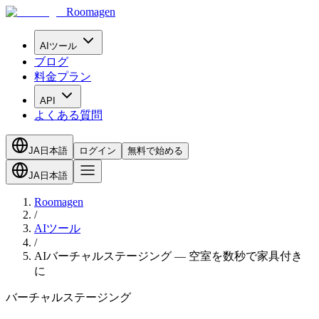
Roomagen
AIツール
ブログ
料金プラン
API
よくある質問
JA
日本語
ログイン
無料で始める
JA
日本語
Roomagen
/
AIツール
/
AIバーチャルステージング — 空室を数秒で家具付き
に
バーチャルステージング