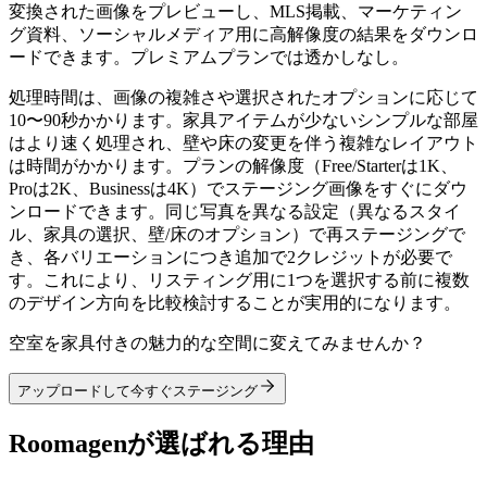
変換された画像をプレビューし、MLS掲載、マーケティン
グ資料、ソーシャルメディア用に高解像度の結果をダウンロ
ードできます。プレミアムプランでは透かしなし。
処理時間は、画像の複雑さや選択されたオプションに応じて
10〜90秒かかります。家具アイテムが少ないシンプルな部屋
はより速く処理され、壁や床の変更を伴う複雑なレイアウト
は時間がかかります。プランの解像度（Free/Starterは1K、
Proは2K、Businessは4K）でステージング画像をすぐにダウ
ンロードできます。同じ写真を異なる設定（異なるスタイ
ル、家具の選択、壁/床のオプション）で再ステージングで
き、各バリエーションにつき追加で2クレジットが必要で
す。これにより、リスティング用に1つを選択する前に複数
のデザイン方向を比較検討することが実用的になります。
空室を家具付きの魅力的な空間に変えてみませんか？
アップロードして今すぐステージング
Roomagenが選ばれる理由