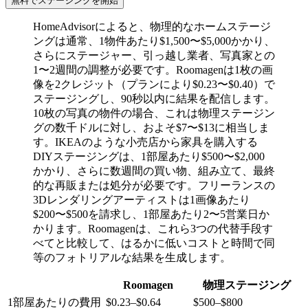
無料でステージングを開始
HomeAdvisorによると、物理的なホームステージ
ングは通常、1物件あたり$1,500〜$5,000かかり、
さらにステージャー、引っ越し業者、写真家との
1〜2週間の調整が必要です。Roomagenは1枚の画
像を2クレジット（プランにより$0.23〜$0.40）で
ステージングし、90秒以内に結果を配信します。
10枚の写真の物件の場合、これは物理ステージン
グの数千ドルに対し、およそ$7〜$13に相当しま
す。IKEAのような小売店から家具を購入する
DIYステージングは、1部屋あたり$500〜$2,000
かかり、さらに数週間の買い物、組み立て、最終
的な再販または処分が必要です。フリーランスの
3Dレンダリングアーティストは1画像あたり
$200〜$500を請求し、1部屋あたり2〜5営業日か
かります。Roomagenは、これら3つの代替手段す
べてと比較して、はるかに低いコストと時間で同
等のフォトリアルな結果を生成します。
Roomagen
物理ステージング
1部屋あたりの費用
$0.23–$0.64
$500–$800