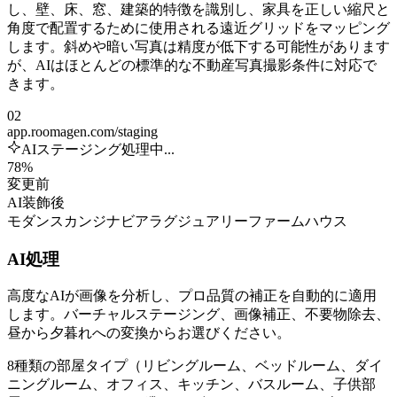
し、壁、床、窓、建築的特徴を識別し、家具を正しい縮尺と
角度で配置するために使用される遠近グリッドをマッピング
します。斜めや暗い写真は精度が低下する可能性があります
が、AIはほとんどの標準的な不動産写真撮影条件に対応で
きます。
02
app.roomagen.com/staging
AIステージング処理中...
78%
変更前
AI装飾後
モダン
スカンジナビア
ラグジュアリー
ファームハウス
AI処理
高度なAIが画像を分析し、プロ品質の補正を自動的に適用
します。バーチャルステージング、画像補正、不要物除去、
昼から夕暮れへの変換からお選びください。
8種類の部屋タイプ（リビングルーム、ベッドルーム、ダイ
ニングルーム、オフィス、キッチン、バスルーム、子供部