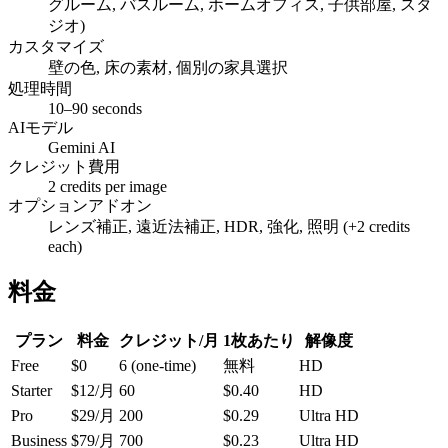
グルーム, バスルーム, ホームオフィス, 子供部屋, スタ
ジオ)
カスタマイズ
壁の色, 床の素材, 個別の家具選択
処理時間
10–90 seconds
AIモデル
Gemini AI
クレジット費用
2 credits per image
オプションアドオン
レンズ補正, 遠近法補正, HDR, 強化, 照明 (+2 credits
each)
料金
プラン
料金
クレジット/月
1枚あたり
解像度
Free
$0
6 (one-time)
無料
HD
Starter
$12/月
60
$0.40
HD
Pro
$29/月
200
$0.29
Ultra HD
Business
$79/月
700
$0.23
Ultra HD