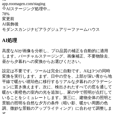
app.roomagen.com/staging
AIステージング処理中...
78%
変更前
AI装飾後
モダン
スカンジナビア
ラグジュアリー
ファームハウス
AI処理
高度なAIが画像を分析し、プロ品質の補正を自動的に適用
します。バーチャルステージング、画像補正、不要物除去、
昼から夕暮れへの変換からお選びください。
設定は不要です。ツールは完全に自動です。AIは3つの同時
変換を実行します。まず、日中の空を、上部が深い青から地
平線で暖かい琥珀色に移行するリアルな夕暮れのグラデーシ
ョンに置き換えます。次に、検出されたすべての窓を通して
暖かい黄橙色の室内の光を追加し、家の中で照明が点灯して
いることをシミュレートします。第三に、建物全体の照明と
景観の照明を自然な夕方の条件（暗い影、暖かい周囲の色
調、微妙な景観のアップライティング）に合わせて調整しま
す。