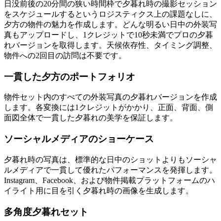
日没前後の20分間の狭い時間枠で夕暮れ時の撮影セッション
をスケジュールするというロジスティクス上の課題なしに、
夕方の物件の魅力を作成します。どんな明るい日中の外装写
真もアップロードし、1クレジットで10秒未満でプロの夕暮
れバージョンを取得します。天候依存性、タイミング調整、
物件への2回目の訪問は不要です。
一貫した夕方のポートフォリオ
物件セット内のすべての外装写真の夕暮れバージョンを作成
します。各変換には1クレジットがかかり、正面、背面、側
面図全体で一貫した夕暮れの美学を保証します。
ソーシャルメディアのショーケース
夕暮れ時の写真は、標準的な日中のショットよりもソーシャ
ルメディアで一貫して優れたパフォーマンスを発揮します。
Instagram、Facebook、および物件掲載プラットフォームのハ
イライト用に目を引く夕暮れ時の画像を生成します。
多角度夕暮れセット