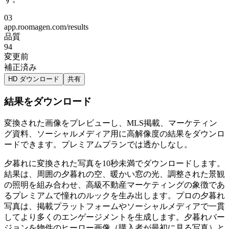
03
app.roomagen.com/results
品質
94
変更前
補正済み
HD ダウンロード
共有
結果をダウンロード
変換された画像をプレビューし、MLS掲載、マーケティン
グ資料、ソーシャルメディア用に高解像度の結果をダウンロ
ードできます。プレミアムプランでは透かしなし。
夕暮れに変換された写真を10秒未満でダウンロードします。
結果は、周囲の夕暮れの空、暖かい窓の光、調整された景観
の照明を組み合わせ、高級不動産マーケティングの象徴であ
るプレミアムで憧れのルックを生み出します。プロの夕暮れ
写真は、掲載プラットフォームやソーシャルメディアで一貫
してより多くのエンゲージメントを生成します。夕暮れバー
ジョンを物件のヒーロー画像（購入者が最初に見る写真）と