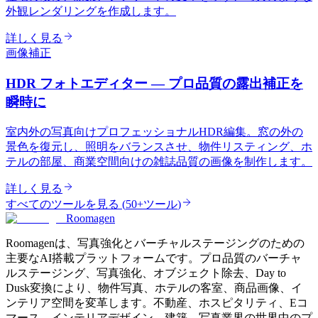
外観レンダリングを作成します。
詳しく見る
画像補正
HDR フォトエディター — プロ品質の露出補正を
瞬時に
室内外の写真向けプロフェッショナルHDR編集。窓の外の
景色を復元し、照明をバランスさせ、物件リスティング、ホ
テルの部屋、商業空間向けの雑誌品質の画像を制作します。
詳しく見る
すべてのツールを見る
(
50+ツール
)
Roomagen
Roomagenは、写真強化とバーチャルステージングのための
主要なAI搭載プラットフォームです。プロ品質のバーチャ
ルステージング、写真強化、オブジェクト除去、Day to
Dusk変換により、物件写真、ホテルの客室、商品画像、イ
ンテリア空間を変革します。不動産、ホスピタリティ、Eコ
マース、インテリアデザイン、建築、写真業界の世界中のプ