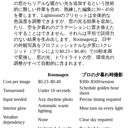
の窓からリアルな暖かい光を追加するという技術
的に難しい作業を含め、熟練した編集に30～45分
を要します。Lightroomのプリセットは全体的な
色温度を調整できますが、窓の光る効果を追加し
たり、空を夕暮れのグラデーションに置き換えた
りすることはできません。それらは平坦で説得力
のない結果を生み出します。Roomagenは、日中
の外観写真をプロフェッショナルな夕景に1クレ
ジット（プランにより$0.23～$0.40）で10秒未満
で変換し、窓の光、トワイライトの空、環境光の
調整がすべて自動的に含まれます。
Roomagen
プロの夕暮れ時撮影
Cost per image
$0.23–$0.40
$300–$500/session
Schedule golden hour
Turnaround
Under 10 seconds
shoot
Input needed
Any daytime photo
Precise timing required
Automatic warm
Interior glow
Must turn on every light
lighting
Weather
None
Clear sky required
dependency