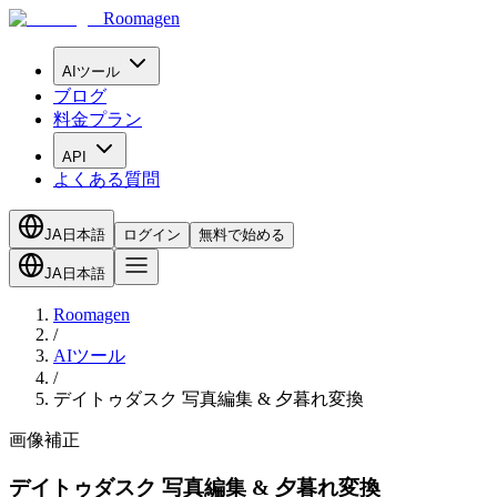
Roomagen
AIツール
ブログ
料金プラン
API
よくある質問
JA
日本語
ログイン
無料で始める
JA
日本語
Roomagen
/
AIツール
/
デイトゥダスク 写真編集 & 夕暮れ変換
画像補正
デイトゥダスク 写真編集 & 夕暮れ変換