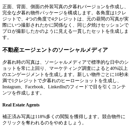
正面、背面、側面の外装写真の夕暮れバージョンを作成し、
完全な夕暮れ物件パッケージを構成します。各角度は1クレ
ジットで、4つの角度で4クレジットは、元の昼間の写真が実
際にいつ撮影されたかに関係なく、同じ夕焼けセッションで
プロが撮影したかのように見える一貫したセットを生成しま
す。
不動産エージェントのソーシャルメディア
夕暮れ時の写真は、ソーシャルメディアで標準的な日中のシ
ョットを常に上回り、マーケティング調査によると40%以上
のエンゲージメントを生成します。新しい物件ごとに10秒未
満で1クレジットで夕暮れのヒーローショットを生成し、
Instagram、Facebook、LinkedInのフィードで目を引くコンテ
ンツを作成します。
Real Estate Agents
補正済み写真は118%多くの閲覧を獲得します。競合物件に
クリックを奪われるのをやめましょう。