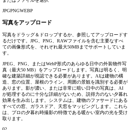
またはファイルを選択
JPG
PNG
WEBP
写真をアップロード
写真をドラッグ＆ドロップするか、参照してアップロードす
るだけです。JPG、PNG、RAWファイルを含む主要なすべ
ての画像形式を、それぞれ最大50MBまでサポートしていま
す。
JPEG、PNG、またはWebP形式のあらゆる日中の外装物件写
真（最大50 MB）をアップロードします。写真は明るく、明
確な建築詳細が視認できる必要があります。AIは建物の構
造、窓の位置、屋根のライン、周囲の景観を識別する必要が
あります。影が濃い、または非常に暗い日中の写真は、AI
が処理するのに十分な詳細がないため、説得力のない夕暮れ
効果を生み出します。システムは、建物のファサードにある
すべての窓、ガラスドア、天窓をマッピングします。これら
は、プロの夕暮れ時撮影の特徴である暖かい室内の光を受け
取ります。
02