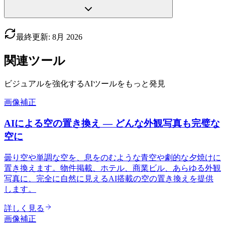
最終更新
:
8月
2026
関連ツール
ビジュアルを強化するAIツールをもっと発見
画像補正
AIによる空の置き換え — どんな外観写真も完璧な
空に
曇り空や単調な空を、息をのむような青空や劇的な夕焼けに
置き換えます。物件掲載、ホテル、商業ビル、あらゆる外観
写真に、完全に自然に見えるAI搭載の空の置き換えを提供
します。
詳しく見る
画像補正