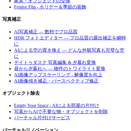
家具・オブジェクトの交換
Festive Flip - ホリデー＆季節の装飾
写真補正
AI写真補正 — 数秒でプロ品質
HDR フォトエディター — プロ品質の露出補正を瞬時
に
AIによる空の置き換え — どんな外観写真も完璧な空
に
デイトゥダスク 写真編集 & 夕暮れ変換
昼から夕暮れへ — 物件のトワイライト変換
AI画像アップスケーリング - 解像度を向上
AI画像傾き補正・パースペクティブ修正
オブジェクト除去
Empty Your Space - AIによる部屋の片付け
写真からAIで不要な物・オブジェクトを削除
バーチャル片付けサービス
バーチャルリノベーション