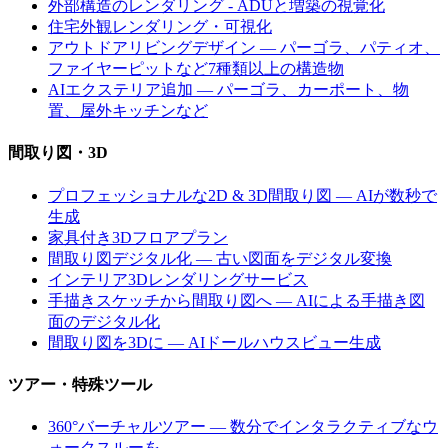
外部構造のレンダリング - ADUと増築の視覚化
住宅外観レンダリング・可視化
アウトドアリビングデザイン — パーゴラ、パティオ、
ファイヤーピットなど7種類以上の構造物
AIエクステリア追加 — パーゴラ、カーポート、物
置、屋外キッチンなど
間取り図・3D
プロフェッショナルな2D & 3D間取り図 — AIが数秒で
生成
家具付き3Dフロアプラン
間取り図デジタル化 — 古い図面をデジタル変換
インテリア3Dレンダリングサービス
手描きスケッチから間取り図へ — AIによる手描き図
面のデジタル化
間取り図を3Dに — AIドールハウスビュー生成
ツアー・特殊ツール
360°バーチャルツアー — 数分でインタラクティブなウ
ォークスルーを