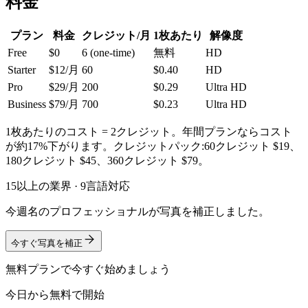
料金
プラン
料金
クレジット/月
1枚あたり
解像度
Free
$0
6 (one-time)
無料
HD
Starter
$12/月
60
$0.40
HD
Pro
$29/月
200
$0.29
Ultra HD
Business
$79/月
700
$0.23
Ultra HD
1枚あたりのコスト = 2クレジット。年間プランならコスト
が約17%下がります。クレジットパック:60クレジット $19、
180クレジット $45、360クレジット $79。
15以上の業界 · 9言語対応
今週名のプロフェッショナルが写真を補正しました。
今すぐ写真を補正
無料プランで今すぐ始めましょう
今日から無料で開始