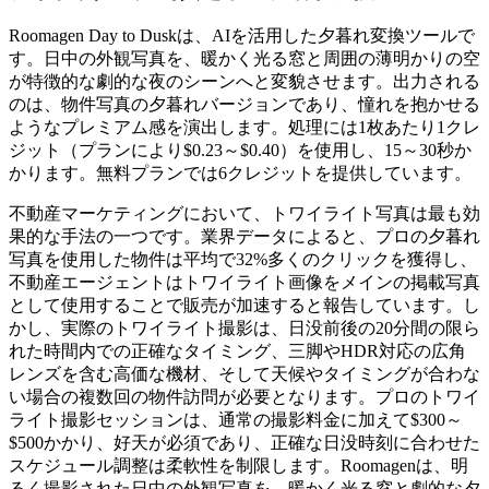
Roomagen Day to Duskは、AIを活用した夕暮れ変換ツールで
す。日中の外観写真を、暖かく光る窓と周囲の薄明かりの空
が特徴的な劇的な夜のシーンへと変貌させます。出力される
のは、物件写真の夕暮れバージョンであり、憧れを抱かせる
ようなプレミアム感を演出します。処理には1枚あたり1クレ
ジット（プランにより$0.23～$0.40）を使用し、15～30秒か
かります。無料プランでは6クレジットを提供しています。
不動産マーケティングにおいて、トワイライト写真は最も効
果的な手法の一つです。業界データによると、プロの夕暮れ
写真を使用した物件は平均で32%多くのクリックを獲得し、
不動産エージェントはトワイライト画像をメインの掲載写真
として使用することで販売が加速すると報告しています。し
かし、実際のトワイライト撮影は、日没前後の20分間の限ら
れた時間内での正確なタイミング、三脚やHDR対応の広角
レンズを含む高価な機材、そして天候やタイミングが合わな
い場合の複数回の物件訪問が必要となります。プロのトワイ
ライト撮影セッションは、通常の撮影料金に加えて$300～
$500かかり、好天が必須であり、正確な日没時刻に合わせた
スケジュール調整は柔軟性を制限します。Roomagenは、明
るく撮影された日中の外観写真を、暖かく光る窓と劇的な夕