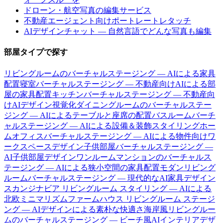
ドローン・航空写真の編集サービス
不動産エージェント向けポートレートレタッチ
AIデザインチャット — 自然言語でどんな写真も編集
部屋タイプで探す
リビングルームのバーチャルステージング — AIによる家具
配置
寝室バーチャルステージング — 不動産向けAIによる部
屋の家具配置
キッチンバーチャルステージング — 不動産向
けAIデザイン視覚化
ダイニングルームのバーチャルステー
ジング — AIによるテーブルと座席の配置
バスルームバーチ
ャルステージング — AIによる設備＆装飾スタイリング
ホー
ムオフィスバーチャルステージング — AIによる物件向けワ
ークスペースデザイン
子供部屋バーチャルステージング —
AI子供部屋デザイン
ワンルームマンションのバーチャルス
テージング — AIによる狭小空間の家具配置
モダンリビング
ルームバーチャルステージング — 現代的なAI家具デザイン
スカンジナビア リビングルーム スタイリング — AIによる
北欧ミニマリズム
ファームハウス リビングルーム ステージ
ング — AIデザインによる素朴な快適さ
海岸風リビングルー
ムのバーチャルステージング — ビーチ風AIインテリアデザ