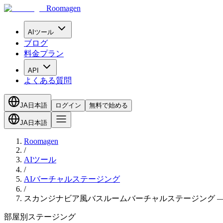
Roomagen
AIツール
ブログ
料金プラン
API
よくある質問
JA
日本語
ログイン
無料で始める
JA
日本語
Roomagen
/
AIツール
/
AIバーチャルステージング
/
スカンジナビア風バスルームバーチャルステージング —
部屋別ステージング