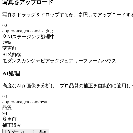
写真をアップロード
写真をドラッグ＆ドロップするか、参照してアップロードする
02
app.roomagen.com/staging
AIステージング処理中...
78%
変更前
AI装飾後
モダン
スカンジナビア
ラグジュアリー
ファームハウス
AI処理
高度なAIが画像を分析し、プロ品質の補正を自動的に適用
03
app.roomagen.com/results
品質
94
変更前
補正済み
HD ダウンロード
共有