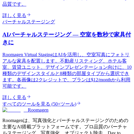
品質です。
詳しく見る
バーチャルステージング
AIバーチャルステージング — 空室を数秒で家具付
きに
Roomagen Virtual StagingはAIを活用し、空室写真にフォトリ
アルな家具を配置します。不動産リスティング、ホテル客
室、賃貸ユニット、デザインプレゼンテーション向けに、10
種類のデザインスタイルと8種類の部屋タイプから選択でき
ます。各画像は2クレジットで、プランは$12/monthから利用
可能です。
詳しく見る
すべてのツールを見る
(
50+ツール
)
Roomagen
Roomagenは、写真強化とバーチャルステージングのための
主要なAI搭載プラットフォームです。プロ品質のバーチャ
ルステージング、写真強化、オブジェクト除去、Day to