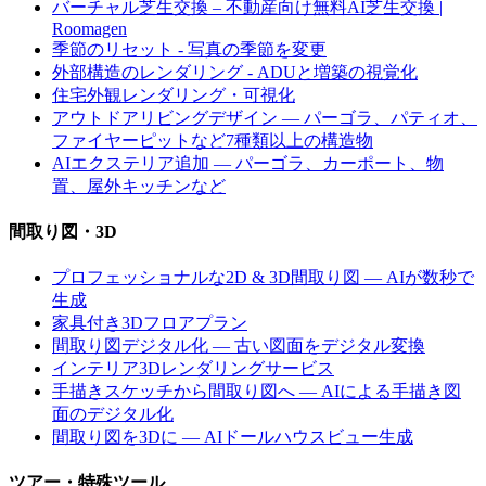
バーチャル芝生交換 – 不動産向け無料AI芝生交換 |
Roomagen
季節のリセット - 写真の季節を変更
外部構造のレンダリング - ADUと増築の視覚化
住宅外観レンダリング・可視化
アウトドアリビングデザイン — パーゴラ、パティオ、
ファイヤーピットなど7種類以上の構造物
AIエクステリア追加 — パーゴラ、カーポート、物
置、屋外キッチンなど
間取り図・3D
プロフェッショナルな2D & 3D間取り図 — AIが数秒で
生成
家具付き3Dフロアプラン
間取り図デジタル化 — 古い図面をデジタル変換
インテリア3Dレンダリングサービス
手描きスケッチから間取り図へ — AIによる手描き図
面のデジタル化
間取り図を3Dに — AIドールハウスビュー生成
ツアー・特殊ツール