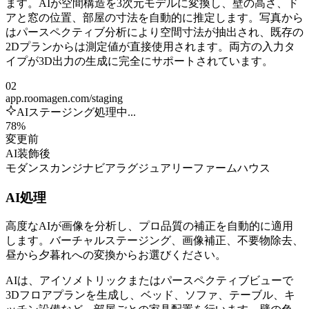
ます。AIが空間構造を3次元モデルに変換し、壁の高さ、ド
アと窓の位置、部屋の寸法を自動的に推定します。写真から
はパースペクティブ分析により空間寸法が抽出され、既存の
2Dプランからは測定値が直接使用されます。両方の入力タ
イプが3D出力の生成に完全にサポートされています。
02
app.roomagen.com/staging
AIステージング処理中...
78%
変更前
AI装飾後
モダン
スカンジナビア
ラグジュアリー
ファームハウス
AI処理
高度なAIが画像を分析し、プロ品質の補正を自動的に適用
します。バーチャルステージング、画像補正、不要物除去、
昼から夕暮れへの変換からお選びください。
AIは、アイソメトリックまたはパースペクティブビューで
3Dフロアプランを生成し、ベッド、ソファ、テーブル、キ