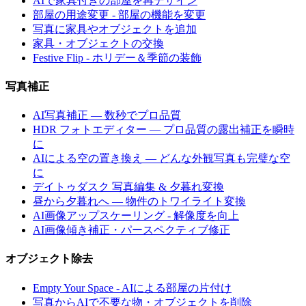
AIで家具付きの部屋を再デザイン
部屋の用途変更 - 部屋の機能を変更
写真に家具やオブジェクトを追加
家具・オブジェクトの交換
Festive Flip - ホリデー＆季節の装飾
写真補正
AI写真補正 — 数秒でプロ品質
HDR フォトエディター — プロ品質の露出補正を瞬時
に
AIによる空の置き換え — どんな外観写真も完璧な空
に
デイトゥダスク 写真編集 & 夕暮れ変換
昼から夕暮れへ — 物件のトワイライト変換
AI画像アップスケーリング - 解像度を向上
AI画像傾き補正・パースペクティブ修正
オブジェクト除去
Empty Your Space - AIによる部屋の片付け
写真からAIで不要な物・オブジェクトを削除