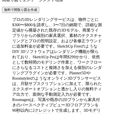
無料で間取り図を作成
プロの3Dレンダリングサービスは、物件ごとに
$300〜$800を請求し、3〜7日の納期で、詳細な測
定値から構築された既存の3Dモデル、商業ライ
ブラリからの個別の家具選択、素材のテクスチャ
リングとプロの照明設定、および各修正ラウンド
に追加料金が必要です。SketchUp Freeのような
DIY 3Dソフトウェアはレンダリング機能が限ら
れており、SketchUp Proは年間$299かかり、依然
として数時間のモデリング作業と、ワークフロー
にさらなるコストと複雑さを加える個別のレンダ
リングプラグインが必要です。Planner5Dや
Roomstylerのようなオンライン3Dプランサービス
は、月額サブスクリプションに加えて、限られた
エクスポートオプションと透かし入りの無料ティ
ア出力で、面倒な手動測定入力が必要です。
Roomagenは、写真や既存の2Dプランから家具付
きのパースペクティブビュー3Dフロアプランを
90秒以内に2クレジットで生成します。3Dモデリ