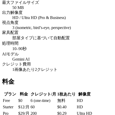
最大ファイルサイズ
50 MB
出力解像度
HD / Ultra HD (Pro & Business)
視点角度
3 (isometric, bird’s-eye, perspective)
家具配置
部屋タイプに基づいて自動配置
処理時間
10–90秒
AIモデル
Gemini AI
クレジット費用
1画像あたり2クレジット
料金
プラン
料金
クレジット/月
1枚あたり
解像度
Free
$0
6 (one-time)
無料
HD
Starter
$12/月
60
$0.40
HD
Pro
$29/月
200
$0.29
Ultra HD