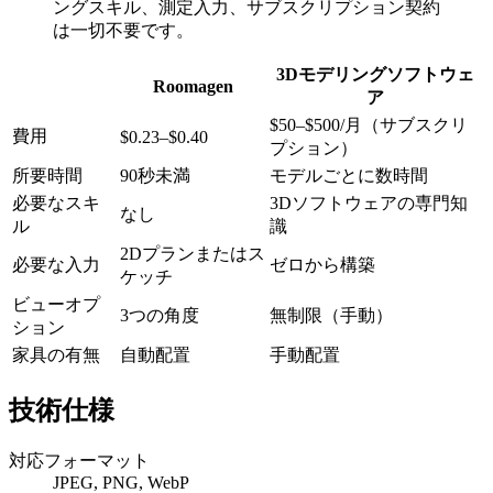
ングスキル、測定入力、サブスクリプション契約
は一切不要です。
3Dモデリングソフトウェ
Roomagen
ア
$50–$500/月（サブスクリ
費用
$0.23–$0.40
プション）
所要時間
90秒未満
モデルごとに数時間
必要なスキ
3Dソフトウェアの専門知
なし
ル
識
2Dプランまたはス
必要な入力
ゼロから構築
ケッチ
ビューオプ
3つの角度
無制限（手動）
ション
家具の有無
自動配置
手動配置
技術仕様
対応フォーマット
JPEG, PNG, WebP