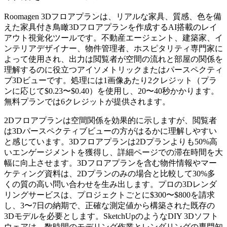
Roomagen 3Dフロアプランは、リアルな家具、質感、色を備
えた家具付き鳥瞰3Dフロアプランを作成するAI搭載のレイ
アウト視覚化ツールです。不動産エージェント、建築家、イ
ンテリアデザイナー、物件管理者、ホスピタリティ専門家に
よって使用され、出力は閲覧者が空間の流れと部屋の関係を
理解するのに役立つアイソメトリックまたはパースペクティ
ブ3Dビューです。処理には1画像あたり2クレジット（プラ
ンに応じて$0.23〜$0.40）を使用し、20〜40秒かかります。
無料プランでは6クレジットが提供されます。
2Dフロアプランは空間関係を効果的に示しますが、閲覧者
は3Dパースペクティブビューの方がはるかに理解しやすい
と感じています。3Dフロアプランは2Dプランよりも50%高
いエンゲージメントを獲得し、詳細ページでの滞在時間を大
幅に向上させます。3Dフロアプランを含む物件情報やマー
ケティング資料は、2Dプランのみの場合と比較して30%多
くの質の高い問い合わせを生み出します。プロの3Dレンダ
リングサービスは、プロジェクトごとに$300〜$800を請求
し、3〜7日の納期で、正確な測定値から構築された既存の
3Dモデルを必要とします。SketchUpのようなDIY 3Dソフト
ウェアは、数時間のモデリング作業とレンダリングの専門知