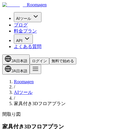
Roomagen
AIツール
ブログ
料金プラン
API
よくある質問
JA
日本語
ログイン
無料で始める
JA
日本語
Roomagen
/
AIツール
/
家具付き3Dフロアプラン
間取り図
家具付き3Dフロアプラン