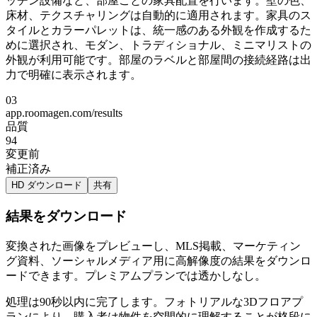
ッチン設備など、部屋ごとの家具配置を行います。壁の色、
床材、テクスチャリングは自動的に適用されます。家具のス
タイルとカラーパレットは、統一感のある外観を作成するた
めに選択され、モダン、トラディショナル、ミニマリストの
外観が利用可能です。部屋のラベルと部屋間の接続経路は出
力で明確に表示されます。
03
app.roomagen.com/results
品質
94
変更前
補正済み
HD ダウンロード
共有
結果をダウンロード
変換された画像をプレビューし、MLS掲載、マーケティン
グ資料、ソーシャルメディア用に高解像度の結果をダウンロ
ードできます。プレミアムプランでは透かしなし。
処理は90秒以内に完了します。フォトリアルな3Dフロアプ
ランにより、購入者は物件を空間的に理解することが格段に