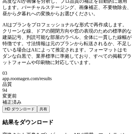
高度なAIが画像を分析し、プロ品質の補正を自動的に適用
します。バーチャルステージング、画像補正、不要物除去、
昼から夕暮れへの変換からお選びください。
AIはプランをプロフェッショナルな形式で再作成します。
クリーンな線、ドアの開閉方向や窓の表現のための標準的な
建築記号、判読可能な部屋のラベル、全体に一貫した線幅が
特徴です。寸法情報は元のプランから転送されるか、不足し
ている場合はAIによって推定されます。フォーマットはモ
ダンな白黒で、業界標準に準拠しており、すべての掲載プラ
ットフォームや印刷物に対応しています。
03
app.roomagen.com/results
品質
94
変更前
補正済み
HD ダウンロード
共有
結果をダウンロード