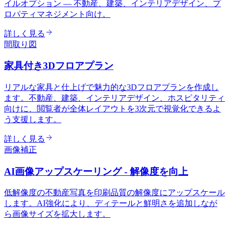
イルオプション — 不動産、建築、インテリアデザイン、プ
ロパティマネジメント向け。
詳しく見る
間取り図
家具付き3Dフロアプラン
リアルな家具と仕上げで魅力的な3Dフロアプランを作成し
ます。不動産、建築、インテリアデザイン、ホスピタリティ
向けに、閲覧者が全体レイアウトを3次元で視覚化できるよ
う支援します。
詳しく見る
画像補正
AI画像アップスケーリング - 解像度を向上
低解像度の不動産写真を印刷品質の解像度にアップスケール
します。AI強化により、ディテールと鮮明さを追加しなが
ら画像サイズを拡大します。