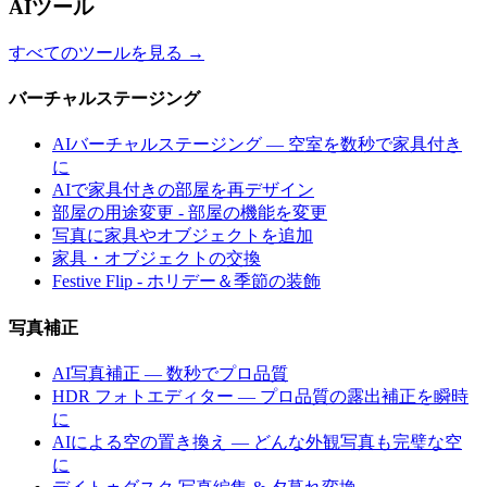
AIツール
すべてのツールを見る
→
バーチャルステージング
AIバーチャルステージング — 空室を数秒で家具付き
に
AIで家具付きの部屋を再デザイン
部屋の用途変更 - 部屋の機能を変更
写真に家具やオブジェクトを追加
家具・オブジェクトの交換
Festive Flip - ホリデー＆季節の装飾
写真補正
AI写真補正 — 数秒でプロ品質
HDR フォトエディター — プロ品質の露出補正を瞬時
に
AIによる空の置き換え — どんな外観写真も完璧な空
に