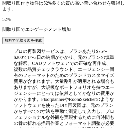
間取り図付き物件は52%多くの質の高い問い合わせを獲得し
ます。
52%
間取り図でエンゲージメント増加
無料で間取り図を作成
プロの再製図サービスは、プランあたり$75〜
$200で1〜3日の納期がかかり、元のプランの慎重
な解釈、CADソフトウェアでの正確な再作成、
複数の品質チェックラウンド、エージェンシー固
有のフォーマットのためのブランドカスタマイズ
費用が含まれます。大量割引が適用される場合も
ありますが、大規模なポートフォリオを持つエー
ジェンシーにとっては依然としてかなりの費用が
かかります。FloorplannerやRoomSketcherのような
ソフトウェアを使ったDIY再製図は、元のプラン
からすべての寸法を手動で測定して入力し、プロ
フェッショナルな外観を実現するために何時間も
の骨の折れる描画作業とフォーマット調整が必要