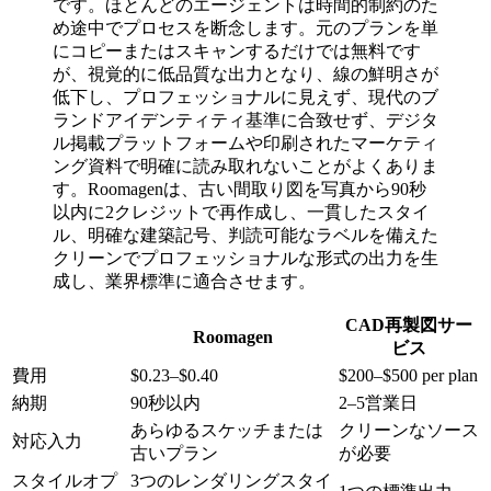
です。ほとんどのエージェントは時間的制約のた
め途中でプロセスを断念します。元のプランを単
にコピーまたはスキャンするだけでは無料です
が、視覚的に低品質な出力となり、線の鮮明さが
低下し、プロフェッショナルに見えず、現代のブ
ランドアイデンティティ基準に合致せず、デジタ
ル掲載プラットフォームや印刷されたマーケティ
ング資料で明確に読み取れないことがよくありま
す。Roomagenは、古い間取り図を写真から90秒
以内に2クレジットで再作成し、一貫したスタイ
ル、明確な建築記号、判読可能なラベルを備えた
クリーンでプロフェッショナルな形式の出力を生
成し、業界標準に適合させます。
CAD再製図サー
Roomagen
ビス
費用
$0.23–$0.40
$200–$500 per plan
納期
90秒以内
2–5営業日
あらゆるスケッチまたは
クリーンなソース
対応入力
古いプラン
が必要
スタイルオプ
3つのレンダリングスタイ