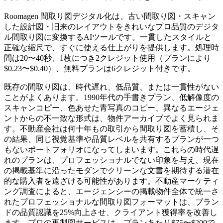
Roomagen 間取り図デジタル化は、古い間取り図・スキャン
した設計図・旧来のレイアウトをきれいなプロ品質のデジタ
ル間取り図に変換するAIツールです。一貫したスタイルと
正確な縮尺で、すぐに使える仕上がりを提供します。処理時
間は20〜40秒、1枚につき2クレジット使用（プランにより
$0.23〜$0.40）、無料プランは6クレジット付きです。
既存の間取り図は、時代遅れ、低品質、または一貫性がない
ことがよくあります。1990年代の手書きプラン、低解像度の
スキャンコピー、色あせた青写真のコピー、異なるエージェ
ントからの不一致な形式は、物件アーカイブでよく見られま
す。不動産会社は何十年もの取引から間取り図を蓄積し、そ
の結果、同じ視覚基準や品質レベルを共有するプランが一つ
もないポートフォリオになってしまいます。これらの時代遅
れのプランは、プロフェッショナルでない印象を与え、現在
の掲載基準に沿ったモダンでクリーンな文書を期待する潜在
的な購入者を遠ざける可能性があります。不動産マーケティ
ング調査によると、エージェンシーの掲載物件全体で統一さ
れたプロフェッショナルな間取り図フォーマットは、ブラン
ドの品質認識を25%向上させ、クライアント獲得率を改善し
ます。プロの再製図サービスは、プランあたり$75〜$200で