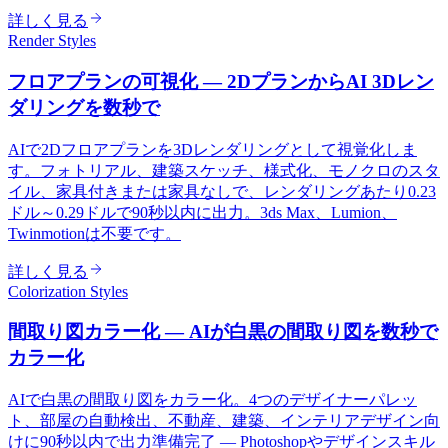
詳しく見る
Render Styles
フロアプランの可視化 — 2DプランからAI 3Dレン
ダリングを数秒で
AIで2Dフロアプランを3Dレンダリングとして視覚化しま
す。フォトリアル、建築スケッチ、様式化、モノクロのスタ
イル、家具付きまたは家具なしで、レンダリングあたり0.23
ドル～0.29ドルで90秒以内に出力。3ds Max、Lumion、
Twinmotionは不要です。
詳しく見る
Colorization Styles
間取り図カラー化 — AIが白黒の間取り図を数秒で
カラー化
AIで白黒の間取り図をカラー化。4つのデザイナーパレッ
ト、部屋の自動検出、不動産、建築、インテリアデザイン向
けに90秒以内で出力準備完了 — Photoshopやデザインスキル