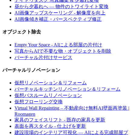
デイトゥダスク 写真編集 & 夕暮れ変換
昼から夕暮れへ — 物件のトワイライト変換
AI画像アップスケーリング - 解像度を向上
AI画像傾き補正・パースペクティブ修正
オブジェクト除去
Empty Your Space - AIによる部屋の片付け
写真からAIで不要な物・オブジェクトを削除
バーチャル片付けサービス
バーチャルリノベーション
仮想リノベーション＆リフォーム
バーチャルキッチンリノベーション＆リフォーム
仮想バスルームリノベーション
仮想フローリング交換
Virtual Wall Repainting – 不動産向け無料AI壁面再塗装 |
Roomagen
家具のフェイスリフト - 既存の家具を更新
表面を再スタイル - 仕上げを更新
建設現場のインテリア可視化 — AIによる完成部屋プ