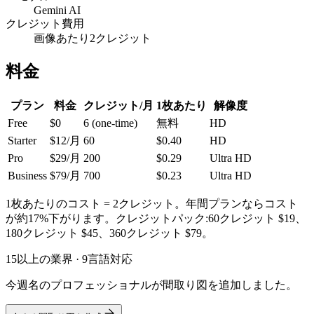
Gemini AI
クレジット費用
画像あたり2クレジット
料金
プラン
料金
クレジット/月
1枚あたり
解像度
Free
$0
6 (one-time)
無料
HD
Starter
$12/月
60
$0.40
HD
Pro
$29/月
200
$0.29
Ultra HD
Business
$79/月
700
$0.23
Ultra HD
1枚あたりのコスト = 2クレジット。年間プランならコスト
が約17%下がります。クレジットパック:60クレジット $19、
180クレジット $45、360クレジット $79。
15以上の業界 · 9言語対応
今週名のプロフェッショナルが間取り図を追加しました。