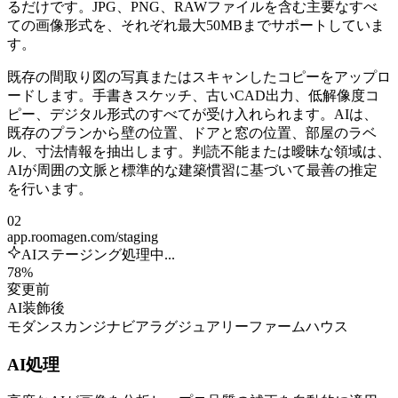
るだけです。JPG、PNG、RAWファイルを含む主要なすべ
ての画像形式を、それぞれ最大50MBまでサポートしていま
す。
既存の間取り図の写真またはスキャンしたコピーをアップロ
ードします。手書きスケッチ、古いCAD出力、低解像度コ
ピー、デジタル形式のすべてが受け入れられます。AIは、
既存のプランから壁の位置、ドアと窓の位置、部屋のラベ
ル、寸法情報を抽出します。判読不能または曖昧な領域は、
AIが周囲の文脈と標準的な建築慣習に基づいて最善の推定
を行います。
02
app.roomagen.com/staging
AIステージング処理中...
78%
変更前
AI装飾後
モダン
スカンジナビア
ラグジュアリー
ファームハウス
AI処理