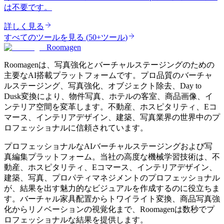
は不要です。
詳しく見る
すべてのツールを見る
(
50+ツール
)
Roomagen
Roomagenは、写真強化とバーチャルステージングのための
主要なAI搭載プラットフォームです。プロ品質のバーチャ
ルステージング、写真強化、オブジェクト除去、Day to
Dusk変換により、物件写真、ホテルの客室、商品画像、イ
ンテリア空間を変革します。不動産、ホスピタリティ、Eコ
マース、インテリアデザイン、建築、写真業界の世界中のプ
ロフェッショナルに信頼されています。
プロフェッショナルなAIバーチャルステージングおよび写
真編集プラットフォーム。当社の高度な機械学習技術は、不
動産、ホスピタリティ、Eコマース、インテリアデザイン、
建築、写真、プロパティマネジメントのプロフェッショナル
が、結果を出す魅力的なビジュアルを作成するのに役立ちま
す。バーチャル家具配置からトワイライト変換、商品写真強
化からリノベーションの視覚化まで、Roomagenは数秒でプ
ロフェッショナルな結果を提供します。