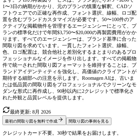
1〜3日の納期がかかり、元のプランの慎重な解釈、CADソ
フトウェアでの正確な再作成、フォント選択、線幅、ロゴ配
置を含むブランドカスタマイズが必要です。50〜100件のア
クティブな掲載物件を管理するエージェンシーにとって、プ
ランの標準化だけで年間$3,750〜$20,000の再製図費用がかか
ります。すべてのエージェンシーは、ブランド基準に合った
間取り図を求めています。一貫したフォント選択、線幅、
色、ロゴ配置は、競合他社と差別化するまとまりのあるプロ
フェッショナルなイメージを作り出します。すべての掲載物
件で統一された間取り図フォーマットを維持することは、ブ
ランドアイデンティティを強化し、高価値のクライアントが
期待する細部への注意を示します。Roomagen AIは、古いま
たは低品質の間取り図をプロフェッショナルでクリーンなモ
ダンな形式に再作成し、90秒以内に2クレジットで標準化さ
れた外観と品質レベルを提供します。
最終更新
:
8月
2026
最初の間取り図を無料で作成
間取り図の事例を見る
クレジットカード不要。30秒で結果をお届けします。