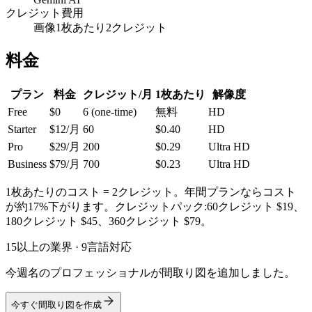
クレジット費用
画像1枚あたり2クレジット
料金
プラン
料金
クレジット/月
1枚あたり
解像度
Free
$0
6 (one-time)
無料
HD
Starter
$12/月
60
$0.40
HD
Pro
$29/月
200
$0.29
Ultra HD
Business
$79/月
700
$0.23
Ultra HD
1枚あたりのコスト = 2クレジット。年間プランならコスト
が約17%下がります。クレジットパック:60クレジット $19、
180クレジット $45、360クレジット $79。
15以上の業界 · 9言語対応
今週名のプロフェッショナルが間取り図を追加しました。
今すぐ間取り図を作成