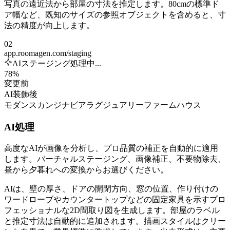
写真の遠近法から部屋の寸法を推定します。80cmの標準ド
ア幅など、既知のサイズの参照オブジェクトを含めると、寸
法の精度が向上します。
02
app.roomagen.com/staging
AIステージング処理中...
78%
変更前
AI装飾後
モダン
スカンジナビア
ラグジュアリー
ファームハウス
AI処理
高度なAIが画像を分析し、プロ品質の補正を自動的に適用
します。バーチャルステージング、画像補正、不要物除去、
昼から夕暮れへの変換からお選びください。
AIは、壁の厚さ、ドアの開閉方向、窓の位置、作り付けの
ワードローブやカウンタートップなどの固定家具を示すプロ
フェッショナルな2D間取り図を生成します。部屋のラベル
と推定寸法は自動的に追加されます。描画スタイルはクリー