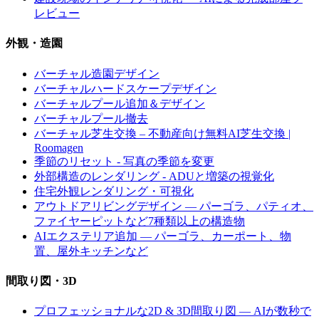
レビュー
外観・造園
バーチャル造園デザイン
バーチャルハードスケープデザイン
バーチャルプール追加＆デザイン
バーチャルプール撤去
バーチャル芝生交換 – 不動産向け無料AI芝生交換 |
Roomagen
季節のリセット - 写真の季節を変更
外部構造のレンダリング - ADUと増築の視覚化
住宅外観レンダリング・可視化
アウトドアリビングデザイン — パーゴラ、パティオ、
ファイヤーピットなど7種類以上の構造物
AIエクステリア追加 — パーゴラ、カーポート、物
置、屋外キッチンなど
間取り図・3D
プロフェッショナルな2D & 3D間取り図 — AIが数秒で