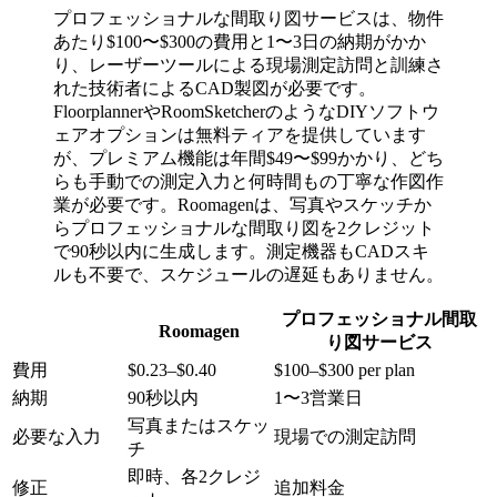
プロフェッショナルな間取り図サービスは、物件
あたり$100〜$300の費用と1〜3日の納期がかか
り、レーザーツールによる現場測定訪問と訓練さ
れた技術者によるCAD製図が必要です。
FloorplannerやRoomSketcherのようなDIYソフトウ
ェアオプションは無料ティアを提供しています
が、プレミアム機能は年間$49〜$99かかり、どち
らも手動での測定入力と何時間もの丁寧な作図作
業が必要です。Roomagenは、写真やスケッチか
らプロフェッショナルな間取り図を2クレジット
で90秒以内に生成します。測定機器もCADスキ
ルも不要で、スケジュールの遅延もありません。
プロフェッショナル間取
Roomagen
り図サービス
費用
$0.23–$0.40
$100–$300 per plan
納期
90秒以内
1〜3営業日
写真またはスケッ
必要な入力
現場での測定訪問
チ
即時、各2クレジ
修正
追加料金