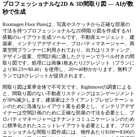
プロフェッショナルな2D & 3D間取り図 — AIが数
秒で生成
Roomagen Floor Plansは、写真やスケッチから正確な部屋の
寸法を持つプロフェッショナルな2D間取り図を作成するAI
搭載のレイアウト生成ツールです。不動産エージェント、建
築家、インテリアデザイナー、プロパティマネージャー、商
業空間プランナーに利用されており、出力はリスティング、
デザイン提案、空間計画に適したクリーンでラベル付きの間
取り図です。処理には画像1枚あたり2クレジット（プランに
より$0.23〜$0.40）を使用し、20〜40秒かかります。無料プ
ランでは6クレジットが提供されます。
間取り図は業界全体で不可欠です。Rightmoveの調査による
と、間取り図のない不動産リスティングはエンゲージメント
が30%減少します。建築家はクライアントプレゼンテーショ
ンのために迅速なレイアウト案を必要とし、インテリアデザ
イナーは空間計画のために正確な部屋の寸法を必要とし、プ
ロパティマネージャーはテナントコミュニケーションのため
に標準化されたユニットレイアウトを必要とします。プロフ
ェッショナルな間取り図作成には、物件あたり$100〜$300の