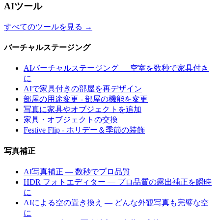
AIツール
すべてのツールを見る
→
バーチャルステージング
AIバーチャルステージング — 空室を数秒で家具付き
に
AIで家具付きの部屋を再デザイン
部屋の用途変更 - 部屋の機能を変更
写真に家具やオブジェクトを追加
家具・オブジェクトの交換
Festive Flip - ホリデー＆季節の装飾
写真補正
AI写真補正 — 数秒でプロ品質
HDR フォトエディター — プロ品質の露出補正を瞬時
に
AIによる空の置き換え — どんな外観写真も完璧な空
に