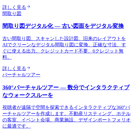
詳しく見る
間取り図
間取り図デジタル化 — 古い図面をデジタル変換
古い間取り図、スキャンした設計図、旧来のレイアウトを
AIでクリーンなデジタル間取り図に変換。正確な寸法、す
ぐに使える出力。クレジットカード不要、6クレジット無
料。
詳しく見る
バーチャルツアー
360°バーチャルツアー — 数分でインタラクティブ
なウォークスルーを
視聴者が遠隔で空間を探索できるインタラクティブな360°バ
ーチャルツアーを作成します。不動産リスティング、ホテル
の客室、イベント会場、商業施設、デザインポートフォリオ
に最適です。