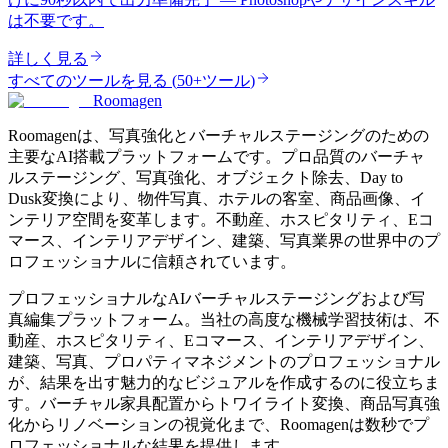
は不要です。
詳しく見る
すべてのツールを見る
(
50+ツール
)
Roomagen
Roomagenは、写真強化とバーチャルステージングのための
主要なAI搭載プラットフォームです。プロ品質のバーチャ
ルステージング、写真強化、オブジェクト除去、Day to
Dusk変換により、物件写真、ホテルの客室、商品画像、イ
ンテリア空間を変革します。不動産、ホスピタリティ、Eコ
マース、インテリアデザイン、建築、写真業界の世界中のプ
ロフェッショナルに信頼されています。
プロフェッショナルなAIバーチャルステージングおよび写
真編集プラットフォーム。当社の高度な機械学習技術は、不
動産、ホスピタリティ、Eコマース、インテリアデザイン、
建築、写真、プロパティマネジメントのプロフェッショナル
が、結果を出す魅力的なビジュアルを作成するのに役立ちま
す。バーチャル家具配置からトワイライト変換、商品写真強
化からリノベーションの視覚化まで、Roomagenは数秒でプ
ロフェッショナルな結果を提供します。