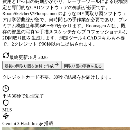
費用と1〜3日の納期がかかり、レーザーツールによる現場測
定と専門的なCADソフトウェアの知識が必要です。
RoomSketcherやFloorplannerのようなDIY間取り図ソフトウェ
アは学習曲線が急で、何時間もの手作業が必要であり、プレ
ミアム機能は年間$49〜$99かかります。Roomagen AIは、既
存の部屋の写真や手描きスケッチからプロフェッショナルな
2D間取り図を生成します。測定ツールもCADスキルも不要
で、2クレジットで90秒以内に提供されます。
最終更新
:
8月
2026
最初の間取り図を無料で作成
間取り図の事例を見る
クレジットカード不要。30秒で結果をお届けします。
平均30秒で処理完了
MLS
Gemini 3 Flash Image 搭載