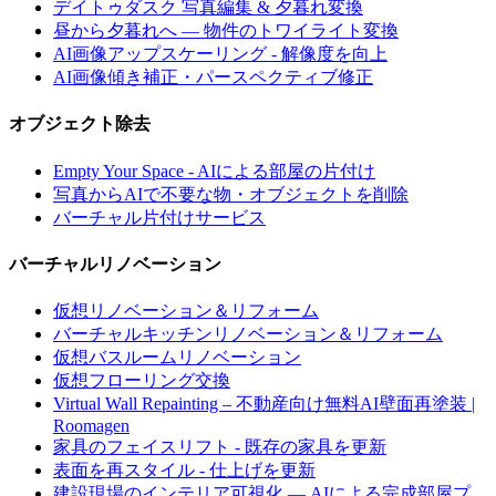
デイトゥダスク 写真編集 & 夕暮れ変換
昼から夕暮れへ — 物件のトワイライト変換
AI画像アップスケーリング - 解像度を向上
AI画像傾き補正・パースペクティブ修正
オブジェクト除去
Empty Your Space - AIによる部屋の片付け
写真からAIで不要な物・オブジェクトを削除
バーチャル片付けサービス
バーチャルリノベーション
仮想リノベーション＆リフォーム
バーチャルキッチンリノベーション＆リフォーム
仮想バスルームリノベーション
仮想フローリング交換
Virtual Wall Repainting – 不動産向け無料AI壁面再塗装 |
Roomagen
家具のフェイスリフト - 既存の家具を更新
表面を再スタイル - 仕上げを更新
建設現場のインテリア可視化 — AIによる完成部屋プ