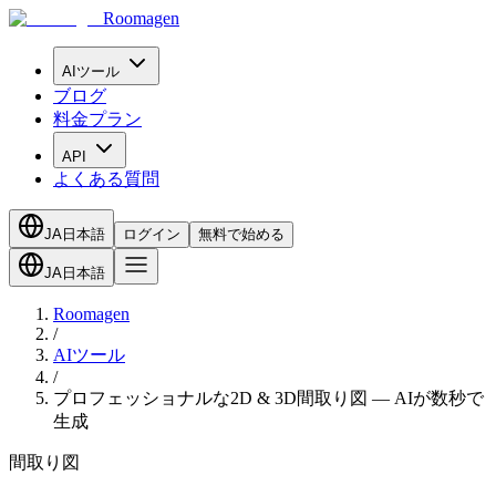
Roomagen
AIツール
ブログ
料金プラン
API
よくある質問
JA
日本語
ログイン
無料で始める
JA
日本語
Roomagen
/
AIツール
/
プロフェッショナルな2D & 3D間取り図 — AIが数秒で
生成
間取り図