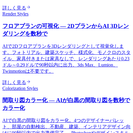
詳しく見る
Render Styles
フロアプランの可視化 — 2DプランからAI 3Dレン
ダリングを数秒で
AIで2Dフロアプランを3Dレンダリングとして視覚化しま
す。フォトリアル、建築スケッチ、様式化、モノクロのスタ
イル、家具付きまたは家具なしで、レンダリングあたり0.23
ドル～0.29ドルで90秒以内に出力。3ds Max、Lumion、
Twinmotionは不要です。
詳しく見る
Colorization Styles
間取り図カラー化 — AIが白黒の間取り図を数秒で
カラー化
AIで白黒の間取り図をカラー化。4つのデザイナーパレッ
ト、部屋の自動検出、不動産、建築、インテリアデザイン向
けに90秒以内で出力準備完了 — Photoshopやデザインスキル