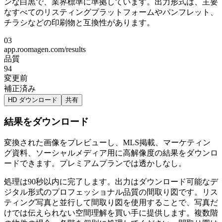
ンな白黒で、業界標準に準拠しています。出力形式は、主要
なすべてのリスティングプラットフォームやパンフレット、
チラシなどの印刷物と互換性があります。
03
app.roomagen.com/results
品質
94
変更前
補正済み
HD ダウンロード
共有
結果をダウンロード
変換された画像をプレビューし、MLS掲載、マーケティン
グ資料、ソーシャルメディア用に高解像度の結果をダウンロ
ードできます。プレミアムプランでは透かしなし。
処理は90秒以内に完了します。出力はダウンロード可能なデ
ジタル形式のプロフェッショナル品質の間取り図です。リス
ティング写真と並行して間取り図を使用することで、写真だ
けでは伝えられない空間理解を買い手に提供します。複数階