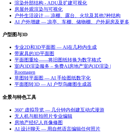
渲染外部结构 - ADU及扩建可视化
房屋外观渲染与可视化
户外生活设计 — 凉棚、露台、火坑及其他7种结构
AI 户外增建 — 凉亭、车棚、储物棚、户外厨房及更多
户型图与3D
专业2D和3D平面图 — AI在几秒内生成
带家具的3D平面图
平面图重绘——将旧图纸转换为数字格式
室内3D渲染服务 – 免费AI房地产室内3D渲染 |
Roomagen
草图转平面图 — AI 手绘图纸数字化
平面图转3D — AI 户型鸟瞰图生成器
全景与特色工具
360° 虚拟导览 — 几分钟内创建互动式漫游
无人机与航拍照片专业编辑
房地产经纪人肖像修图
AI 设计聊天 — 用自然语言编辑任何照片