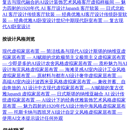
复古与现代融合的AI设计
装饰艺术风格客厅虚拟样板间 — 魅
力四射的1920年代 AI 客厅设计
Japandi 客厅软装 — 日式北欧
AI 客厅设计
传统客厅软装 — 经典优雅AI客厅设计
传统卧室软
装 — 经典优雅AI卧室设计
世纪中期现代卧室布置 — 复古现
代AI卧室设计
按设计风格浏览
现代虚拟家居布置 — 简洁线条与现代AI设计
斯堪的纳维亚虚
拟家居布置 — AI赋能的北欧极简主义
极简主义虚拟家居布置
— 少即是多的AI设计
农舍风格虚拟家居布置 — 质朴魅力与AI
设计
海滨风格虚拟家居布置 — 海滩灵感AI室内设计
工业风格
虚拟家居布置 — 原材料与都市AI设计
奢华虚拟家居布置 —
高端AI室内设计
波西米亚风格虚拟家居布置 — 兼收并蓄、自
由奔放的 AI 设计
中古现代虚拟家居布置 — AI赋能的复古优
雅
Japandi 虚拟家居布置 — 日式斯堪的纳维亚融合 AI 设计
传
统虚拟家居布置 — AI设计下的经典优雅
装饰艺术风格虚拟家
居布置 — 魅力四射的1920年代AI设计
地中海风格虚拟家居布
置 — 托斯卡纳与西班牙AI设计
自定义风格虚拟家居布置 —
使用AI文本提示设计任何外观