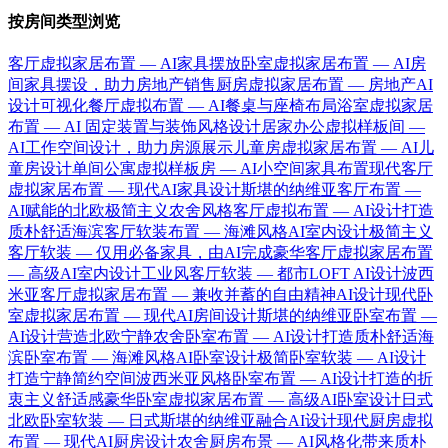
按房间类型浏览
客厅虚拟家居布置 — AI家具摆放
卧室虚拟家居布置 — AI房
间家具摆设，助力房地产销售
厨房虚拟家居布置 — 房地产AI
设计可视化
餐厅虚拟布置 — AI餐桌与座椅布局
浴室虚拟家居
布置 — AI 固定装置与装饰风格设计
居家办公虚拟样板间 —
AI工作空间设计，助力房源展示
儿童房虚拟家居布置 — AI儿
童房设计
单间公寓虚拟样板房 — AI小空间家具布置
现代客厅
虚拟家居布置 — 现代AI家具设计
斯堪的纳维亚客厅布置 —
AI赋能的北欧极简主义
农舍风格客厅虚拟布置 — AI设计打造
质朴舒适
海滨客厅软装布置 — 海滩风格AI室内设计
极简主义
客厅软装 — 仅用必备家具，由AI完成
豪华客厅虚拟家居布置
— 高级AI室内设计
工业风客厅软装 — 都市LOFT AI设计
波西
米亚客厅虚拟家居布置 — 兼收并蓄的自由精神AI设计
现代卧
室虚拟家居布置 — 现代AI房间设计
斯堪的纳维亚卧室布置 —
AI设计营造北欧宁静
农舍卧室布置 — AI设计打造质朴舒适
海
滨卧室布置 — 海滩风格AI卧室设计
极简卧室软装 — AI设计
打造宁静简约空间
波西米亚风格卧室布置 — AI设计打造的折
衷主义舒适感
豪华卧室虚拟家居布置 — 高级AI卧室设计
日式
北欧卧室软装 — 日式斯堪的纳维亚融合AI设计
现代厨房虚拟
布置 — 现代AI厨房设计
农舍厨房布景 — AI风格化带来质朴