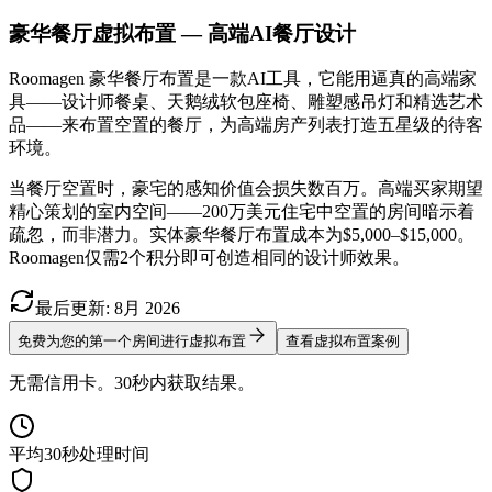
豪华餐厅虚拟布置 — 高端AI餐厅设计
Roomagen 豪华餐厅布置是一款AI工具，它能用逼真的高端家
具——设计师餐桌、天鹅绒软包座椅、雕塑感吊灯和精选艺术
品——来布置空置的餐厅，为高端房产列表打造五星级的待客
环境。
当餐厅空置时，豪宅的感知价值会损失数百万。高端买家期望
精心策划的室内空间——200万美元住宅中空置的房间暗示着
疏忽，而非潜力。实体豪华餐厅布置成本为$5,000–$15,000。
Roomagen仅需2个积分即可创造相同的设计师效果。
最后更新
:
8月
2026
免费为您的第一个房间进行虚拟布置
查看虚拟布置案例
无需信用卡。30秒内获取结果。
平均30秒处理时间