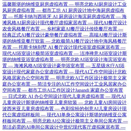
温馨
斯堪的纳维亚厨房虚拟布置 — 明亮北欧AI厨房设计
工业
风厨房虚拟布置 — 都市工坊 AI 厨房设计
地中海厨房虚拟布
置 — 托斯卡纳与西班牙 AI 厨房设计
海滨厨房虚拟布置 — 海
滩风格AI厨房设计
现代餐厅虚拟家居布置 — 现代AI餐厅设计
农舍风格餐厅布置 — 乡村家庭AI餐厅设计
传统餐厅布置 —
经典正式AI餐厅设计
豪华餐厅虚拟布置 — 高端AI餐厅设计
斯
堪的纳维亚餐厅软装 — 北欧极简AI餐厅设计
地中海风格餐厅
布置 — 托斯卡纳别墅 AI 餐厅设计
现代浴室虚拟家居布置 —
现代AI浴室设计
极简浴室虚拟布置 — 洁净禅意AI浴室设计
斯
堪的纳维亚浴室虚拟布景 — 明亮北欧AI浴室设计
海滨浴室布
置 — 海滩风格AI浴室设计
豪华浴室布置 — 五星级水疗AI浴
室设计
现代家庭办公室虚拟布置 — 现代AI工作空间设计
北欧
风格居家办公空间布置 — 明亮北欧AI工作区设计
极简主义家
庭办公室布置 — 简洁专注的AI工作空间设计
工业风居家办公
空间布置 — 都市工坊AI工作区设计
Japandi 家庭办公室布置
— 日式北欧 AI 办公空间设计
现代儿童房虚拟布置 — 现代AI
儿童房设计
斯堪的纳维亚儿童房软装 — 北欧儿童AI房间设计
波西米亚儿童房虚拟布置 — 色彩缤纷的创意AI儿童房设计
现
代公寓虚拟样板间 — 现代AI单身公寓设计
斯堪的纳维亚公寓
样板间布置 — 明亮北欧AI公寓设计
极简主义单间公寓布置 —
简洁必需的AI单间公寓设计
中世纪现代客厅虚拟家居布置 —