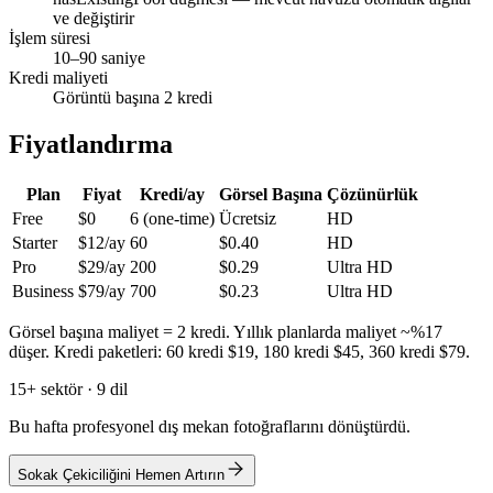
ve değiştirir
İşlem süresi
10–90 saniye
Kredi maliyeti
Görüntü başına 2 kredi
Fiyatlandırma
Plan
Fiyat
Kredi/ay
Görsel Başına
Çözünürlük
Free
$0
6 (one-time)
Ücretsiz
HD
Starter
$12/ay
60
$0.40
HD
Pro
$29/ay
200
$0.29
Ultra HD
Business
$79/ay
700
$0.23
Ultra HD
Görsel başına maliyet = 2 kredi. Yıllık planlarda maliyet ~%17
düşer. Kredi paketleri: 60 kredi $19, 180 kredi $45, 360 kredi $79.
15+ sektör · 9 dil
Bu hafta profesyonel dış mekan fotoğraflarını dönüştürdü.
Sokak Çekiciliğini Hemen Artırın