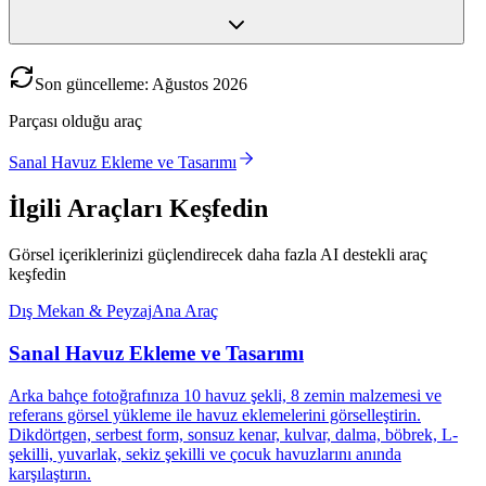
Son güncelleme
:
Ağustos
2026
Parçası olduğu araç
Sanal Havuz Ekleme ve Tasarımı
İlgili Araçları Keşfedin
Görsel içeriklerinizi güçlendirecek daha fazla AI destekli araç
keşfedin
Dış Mekan & Peyzaj
Ana Araç
Sanal Havuz Ekleme ve Tasarımı
Arka bahçe fotoğrafınıza 10 havuz şekli, 8 zemin malzemesi ve
referans görsel yükleme ile havuz eklemelerini görselleştirin.
Dikdörtgen, serbest form, sonsuz kenar, kulvar, dalma, böbrek, L-
şekilli, yuvarlak, sekiz şekilli ve çocuk havuzlarını anında
karşılaştırın.