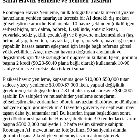
Sanal Havuz Yenileme ve Yeniden Tasarım
Roomagen Havuz Yenileme, mülk fotoğraflarındaki mevcut yüzme
havuzlarını yeniden tasarlayan ücretsiz bir AI destekli dış mekan
görselleştirme aracıdır. Kullanıcılar 10 havuz şeklinden (dikdörtgen,
serbest biçim, tur, dalma, böbrek, L şeklinde, sonsuz kenar,
yuvarlak, sekiz şekilli, çocuk/sığ) ve 8 güverte malzemesinden (taş,
beton, ahşap, traverten, kayrak taşı, tuğla, porselen, mavi taş) seçim
yapabilir, hassas tasarım eşleşmesi için isteğe bağlı referans görsel
yükleyebilirler. Araç, mevcut havuzu doğrudan algılamak ve
değiştirmek için 'hasExistingPool' düğmesini kullanır. İşlem, görüntü
başına 2 kredi ($0.23-$0.40 plana bağlı olarak) kullanarak 10-90
saniye sürer ve ücretsiz plan 6 kredi sunar.
Fiziksel havuz yenileme, kapsamına göre $10,000-$50,000 tutar –
sadece yüzey yenileme $3,000-$7,000 iken, yapısal değişiklik
gerektiren şekil değişiklikleri 2-8 haftalık inşaat süresiyle $30,000'ı
aşabilir. Ev sahipleri ve müteahhitler yenileme sonuçlarını
görselleştirmekte zorlanırlar: böbrek havuzdan dikdörtgene dönüşüm
bahçede doğru görünecek mi? Traverten güverte, ev cephesini mavi
taştan daha iyi tamamlar mı? Bu kararlar, inşaat başladıktan sonra
geri döndürmesi pahalıdır. Havuz şirketlerinin 3D render'ları tasarım
başına $500-2,000 maliyetle 1-2 hafta teslim süresine sahiptir.
Roomagen AI, mevcut havuz fotoğrafınızı 90 saniyenin altında,
görüntü başına 2 krediyle yenilenmiş tasarıma dönüştürerek,