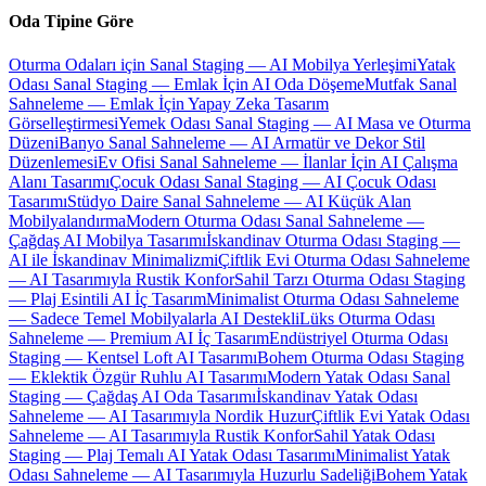
Oda Tipine Göre
Oturma Odaları için Sanal Staging — AI Mobilya Yerleşimi
Yatak
Odası Sanal Staging — Emlak İçin AI Oda Döşeme
Mutfak Sanal
Sahneleme — Emlak İçin Yapay Zeka Tasarım
Görselleştirmesi
Yemek Odası Sanal Staging — AI Masa ve Oturma
Düzeni
Banyo Sanal Sahneleme — AI Armatür ve Dekor Stil
Düzenlemesi
Ev Ofisi Sanal Sahneleme — İlanlar İçin AI Çalışma
Alanı Tasarımı
Çocuk Odası Sanal Staging — AI Çocuk Odası
Tasarımı
Stüdyo Daire Sanal Sahneleme — AI Küçük Alan
Mobilyalandırma
Modern Oturma Odası Sanal Sahneleme —
Çağdaş AI Mobilya Tasarımı
İskandinav Oturma Odası Staging —
AI ile İskandinav Minimalizmi
Çiftlik Evi Oturma Odası Sahneleme
— AI Tasarımıyla Rustik Konfor
Sahil Tarzı Oturma Odası Staging
— Plaj Esintili AI İç Tasarım
Minimalist Oturma Odası Sahneleme
— Sadece Temel Mobilyalarla AI Destekli
Lüks Oturma Odası
Sahneleme — Premium AI İç Tasarım
Endüstriyel Oturma Odası
Staging — Kentsel Loft AI Tasarımı
Bohem Oturma Odası Staging
— Eklektik Özgür Ruhlu AI Tasarımı
Modern Yatak Odası Sanal
Staging — Çağdaş AI Oda Tasarımı
İskandinav Yatak Odası
Sahneleme — AI Tasarımıyla Nordik Huzur
Çiftlik Evi Yatak Odası
Sahneleme — AI Tasarımıyla Rustik Konfor
Sahil Yatak Odası
Staging — Plaj Temalı AI Yatak Odası Tasarımı
Minimalist Yatak
Odası Sahneleme — AI Tasarımıyla Huzurlu Sadeliği
Bohem Yatak