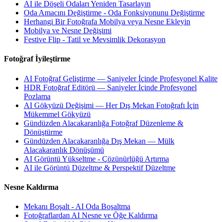
AI ile Döşeli Odaları Yeniden Tasarlayın
Oda Amacını Değiştirme - Oda Fonksiyonunu Değiştirme
Herhangi Bir Fotoğrafa Mobilya veya Nesne Ekleyin
Mobilya ve Nesne Değişimi
Festive Flip - Tatil ve Mevsimlik Dekorasyon
Fotoğraf İyileştirme
AI Fotoğraf Geliştirme — Saniyeler İçinde Profesyonel Kalite
HDR Fotoğraf Editörü — Saniyeler İçinde Profesyonel
Pozlama
AI Gökyüzü Değişimi — Her Dış Mekan Fotoğrafı İçin
Mükemmel Gökyüzü
Gündüzden Alacakaranlığa Fotoğraf Düzenleme &
Dönüştürme
Gündüzden Alacakaranlığa Dış Mekan — Mülk
Alacakaranlık Dönüşümü
AI Görüntü Yükseltme - Çözünürlüğü Artırma
AI ile Görüntü Düzeltme & Perspektif Düzeltme
Nesne Kaldırma
Mekanı Boşalt - AI Oda Boşaltma
Fotoğraflardan AI Nesne ve Öğe Kaldırma