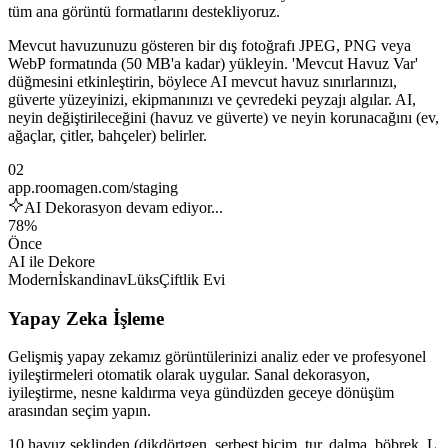
tüm ana görüntü formatlarını destekliyoruz.
Mevcut havuzunuzu gösteren bir dış fotoğrafı JPEG, PNG veya
WebP formatında (50 MB'a kadar) yükleyin. 'Mevcut Havuz Var'
düğmesini etkinleştirin, böylece AI mevcut havuz sınırlarınızı,
güverte yüzeyinizi, ekipmanınızı ve çevredeki peyzajı algılar. AI,
neyin değiştirileceğini (havuz ve güverte) ve neyin korunacağını (ev,
ağaçlar, çitler, bahçeler) belirler.
02
app.roomagen.com/staging
AI Dekorasyon devam ediyor...
78%
Önce
AI ile Dekore
Modern
İskandinav
Lüks
Çiftlik Evi
Yapay Zeka İşleme
Gelişmiş yapay zekamız görüntülerinizi analiz eder ve profesyonel
iyileştirmeleri otomatik olarak uygular. Sanal dekorasyon,
iyileştirme, nesne kaldırma veya gündüzden geceye dönüşüm
arasından seçim yapın.
10 havuz şeklinden (dikdörtgen, serbest biçim, tur, dalma, böbrek, L