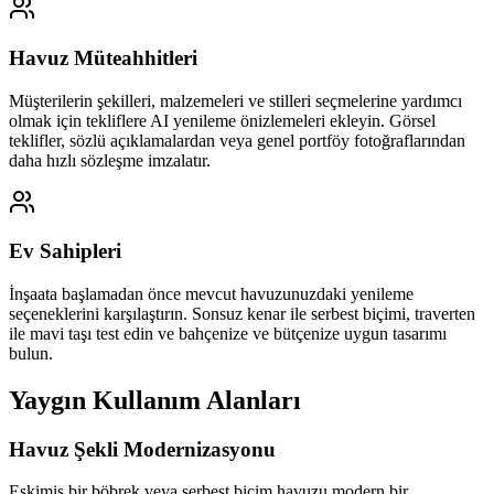
Havuz Müteahhitleri
Müşterilerin şekilleri, malzemeleri ve stilleri seçmelerine yardımcı
olmak için tekliflere AI yenileme önizlemeleri ekleyin. Görsel
teklifler, sözlü açıklamalardan veya genel portföy fotoğraflarından
daha hızlı sözleşme imzalatır.
Ev Sahipleri
İnşaata başlamadan önce mevcut havuzunuzdaki yenileme
seçeneklerini karşılaştırın. Sonsuz kenar ile serbest biçimi, traverten
ile mavi taşı test edin ve bahçenize ve bütçenize uygun tasarımı
bulun.
Yaygın Kullanım Alanları
Havuz Şekli Modernizasyonu
Eskimiş bir böbrek veya serbest biçim havuzu modern bir