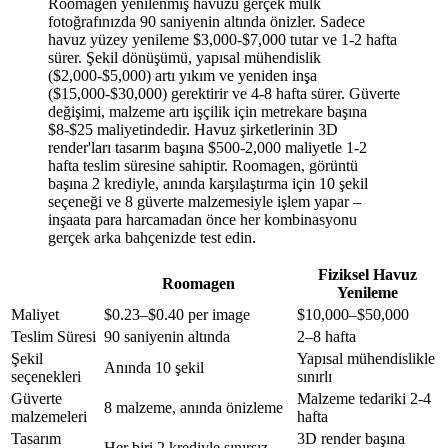
Roomagen yenilenmiş havuzu gerçek mülk
fotoğrafınızda 90 saniyenin altında önizler. Sadece
havuz yüzey yenileme $3,000-$7,000 tutar ve 1-2 hafta
sürer. Şekil dönüşümü, yapısal mühendislik
($2,000-$5,000) artı yıkım ve yeniden inşa
($15,000-$30,000) gerektirir ve 4-8 hafta sürer. Güverte
değişimi, malzeme artı işçilik için metrekare başına
$8-$25 maliyetindedir. Havuz şirketlerinin 3D
render'ları tasarım başına $500-2,000 maliyetle 1-2
hafta teslim süresine sahiptir. Roomagen, görüntü
başına 2 krediyle, anında karşılaştırma için 10 şekil
seçeneği ve 8 güverte malzemesiyle işlem yapar –
inşaata para harcamadan önce her kombinasyonu
gerçek arka bahçenizde test edin.
Fiziksel Havuz
Roomagen
Yenileme
Maliyet
$0.23–$0.40 per image
$10,000–$50,000
Teslim Süresi
90 saniyenin altında
2–8 hafta
Şekil
Yapısal mühendislikle
Anında 10 şekil
seçenekleri
sınırlı
Güverte
Malzeme tedariki 2-4
8 malzeme, anında önizleme
malzemeleri
hafta
Tasarım
3D render başına
Her biri 2 krediyle sınırsız