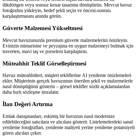
dikdörtgen veya sonsuz kenar tasarıma dönüştürün. Mevcut havuz
fotoğrafını yükleyin, hedef şekli seçin ve öncesi-sonrası
karşılaştırmasını anında görün.
Güverte Malzemesi Yükseltmesi
Mevcut havuzunuzda premium güverte malzemelerini önizleyin.
Evinizin mimarisine ve peyzajına en uygun malzemeyi bulmak için
traverten, mavi taş ve porseleni karşılaştırın.
Müteahhit Teklif Görselleştirmesi
Havuz müteahhitleri, müşteri tekliflerine AI yenileme önizlemeleri
ekler. Müşterinin gerçek havuzunun önerilen şekil ve malzemelerle
nasıl dönüştüğünü gösterin – görsel teklifler sözlü açıklamalardan
daha hızlı sözleşme imzalatır.
İlan Değeri Artırma
Emlak danışmanları, eskimiş bir havuzun nasıl modernize
edilebileceğini satıcılara ve alıcılara gösterir. Listelemelerdeki sanal
yenileme fotoğrafları, yenileme maliyeti yerine yenileme potansiyeli
gören alıcıları çeker.