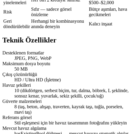
yinelemeleri
$500–$2,000
Sıfır — sadece görsel
Bütçe aşımları, hava
Risk
önizleme
gecikmeleri
Geri
Herhangi bir kombinasyonu
Kalıcı inşaat
döndürülebilir
anında deneyin
Teknik Özellikler
Desteklenen formatlar
JPEG, PNG, WebP
Maksimum dosya boyutu
50 MB
Çıkış çözünürlüğü
HD / Ultra HD (İşletme)
Havuz şekilleri
10 (dikdörtgen, serbest biçim, tur, dalma, böbrek, L şeklinde,
sonsuz kenar, yuvarlak, sekiz şekilli, çocuk/sığ)
Güverte malzemeleri
8 (taş, beton, ahşap, traverten, kayrak taşı, tuğla, porselen,
mavi taş)
Referans görsel
Stil eşleşmesi için bir havuz tasarımının fotoğrafını yükleyin
Mevcut havuz algılama
hasExistingPool düğmesi — mevcut havuzu otomatik algılar