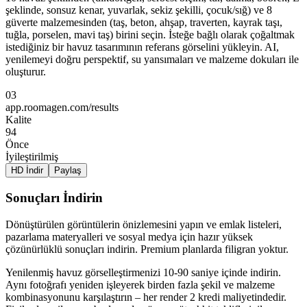
şeklinde, sonsuz kenar, yuvarlak, sekiz şekilli, çocuk/sığ) ve 8
güverte malzemesinden (taş, beton, ahşap, traverten, kayrak taşı,
tuğla, porselen, mavi taş) birini seçin. İsteğe bağlı olarak çoğaltmak
istediğiniz bir havuz tasarımının referans görselini yükleyin. AI,
yenilemeyi doğru perspektif, su yansımaları ve malzeme dokuları ile
oluşturur.
03
app.roomagen.com/results
Kalite
94
Önce
İyileştirilmiş
HD İndir
Paylaş
Sonuçları İndirin
Dönüştürülen görüntülerin önizlemesini yapın ve emlak listeleri,
pazarlama materyalleri ve sosyal medya için hazır yüksek
çözünürlüklü sonuçları indirin. Premium planlarda filigran yoktur.
Yenilenmiş havuz görselleştirmenizi 10-90 saniye içinde indirin.
Aynı fotoğrafı yeniden işleyerek birden fazla şekil ve malzeme
kombinasyonunu karşılaştırın – her render 2 kredi maliyetindedir.