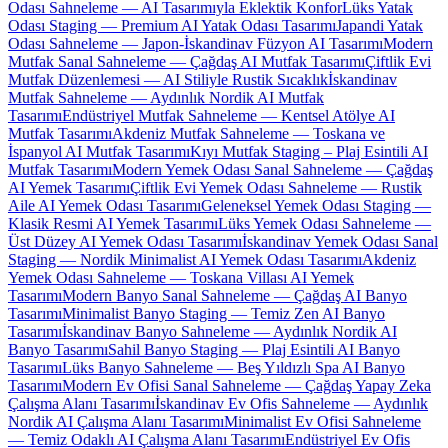
Odası Sahneleme — AI Tasarımıyla Eklektik Konfor
Lüks Yatak
Odası Staging — Premium AI Yatak Odası Tasarımı
Japandi Yatak
Odası Sahneleme — Japon-İskandinav Füzyon AI Tasarımı
Modern
Mutfak Sanal Sahneleme — Çağdaş AI Mutfak Tasarımı
Çiftlik Evi
Mutfak Düzenlemesi — AI Stiliyle Rustik Sıcaklık
İskandinav
Mutfak Sahneleme — Aydınlık Nordik AI Mutfak
Tasarımı
Endüstriyel Mutfak Sahneleme — Kentsel Atölye AI
Mutfak Tasarımı
Akdeniz Mutfak Sahneleme — Toskana ve
İspanyol AI Mutfak Tasarımı
Kıyı Mutfak Staging – Plaj Esintili AI
Mutfak Tasarımı
Modern Yemek Odası Sanal Sahneleme — Çağdaş
AI Yemek Tasarımı
Çiftlik Evi Yemek Odası Sahneleme — Rustik
Aile AI Yemek Odası Tasarımı
Geleneksel Yemek Odası Staging —
Klasik Resmi AI Yemek Tasarımı
Lüks Yemek Odası Sahneleme —
Üst Düzey AI Yemek Odası Tasarımı
İskandinav Yemek Odası Sanal
Staging — Nordik Minimalist AI Yemek Odası Tasarımı
Akdeniz
Yemek Odası Sahneleme — Toskana Villası AI Yemek
Tasarımı
Modern Banyo Sanal Sahneleme — Çağdaş AI Banyo
Tasarımı
Minimalist Banyo Staging — Temiz Zen AI Banyo
Tasarımı
İskandinav Banyo Sahneleme — Aydınlık Nordik AI
Banyo Tasarımı
Sahil Banyo Staging — Plaj Esintili AI Banyo
Tasarımı
Lüks Banyo Sahneleme — Beş Yıldızlı Spa AI Banyo
Tasarımı
Modern Ev Ofisi Sanal Sahneleme — Çağdaş Yapay Zeka
Çalışma Alanı Tasarımı
İskandinav Ev Ofis Sahneleme — Aydınlık
Nordik AI Çalışma Alanı Tasarımı
Minimalist Ev Ofisi Sahneleme
— Temiz Odaklı AI Çalışma Alanı Tasarımı
Endüstriyel Ev Ofis