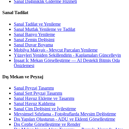
Sanal Dağınıklık Giderme Hizmeti
Sanal Tadilat
Sanal Tadilat ve Yenileme
Sanal Mutfak Yenileme ve Tadilat
Sanal Banyo Yenileme
Sanal Zemin Değişimi
Sanal Duvar Boyama
Mobilya Makyajı - Mevcut Parçaları Yenileme
Yüzeyleri Yeniden Şekillendirin - Kaplamaları Güncelleyin
İnşaat İç Mekan Görselleştirme — AI Destekli Bitmiş Oda
Önizlemesi
Dış Mekan ve Peyzaj
Sanal Peyzaj Tasarımı
Sanal Sert Peyzaj Tasarımı
Sanal Havuz Ekleme ve Tasarımı
Sanal Havuz Kaldırma
Sanal Çim Değişimi ve İyileştirme
Mevsimsel Sıfırlama - Fotoğraflarda Mevsim Değiştirme
Dış Yapıları Oluşturun - ADU ve Eklenti Görselleştirme
Dış Cephe Görselleştirme ve Render