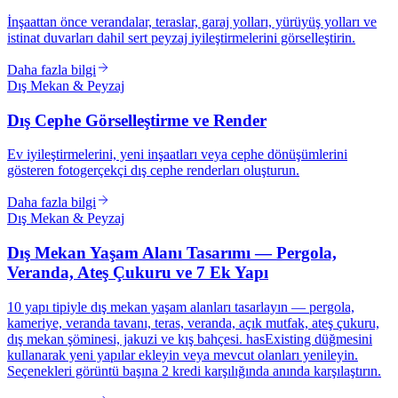
İnşaattan önce verandalar, teraslar, garaj yolları, yürüyüş yolları ve
istinat duvarları dahil sert peyzaj iyileştirmelerini görselleştirin.
Daha fazla bilgi
Dış Mekan & Peyzaj
Dış Cephe Görselleştirme ve Render
Ev iyileştirmelerini, yeni inşaatları veya cephe dönüşümlerini
gösteren fotogerçekçi dış cephe renderları oluşturun.
Daha fazla bilgi
Dış Mekan & Peyzaj
Dış Mekan Yaşam Alanı Tasarımı — Pergola,
Veranda, Ateş Çukuru ve 7 Ek Yapı
10 yapı tipiyle dış mekan yaşam alanları tasarlayın — pergola,
kameriye, veranda tavanı, teras, veranda, açık mutfak, ateş çukuru,
dış mekan şöminesi, jakuzi ve kış bahçesi. hasExisting düğmesini
kullanarak yeni yapılar ekleyin veya mevcut olanları yenileyin.
Seçenekleri görüntü başına 2 kredi karşılığında anında karşılaştırın.