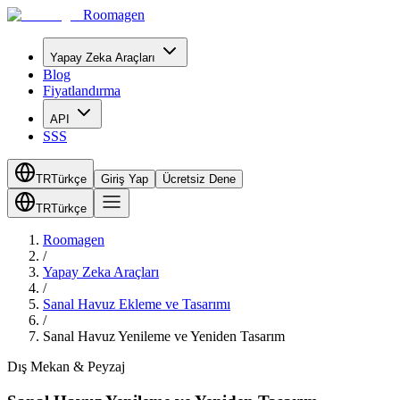
Roomagen
Yapay Zeka Araçları
Blog
Fiyatlandırma
API
SSS
TR
Türkçe
Giriş Yap
Ücretsiz Dene
TR
Türkçe
Roomagen
/
Yapay Zeka Araçları
/
Sanal Havuz Ekleme ve Tasarımı
/
Sanal Havuz Yenileme ve Yeniden Tasarım
Dış Mekan & Peyzaj