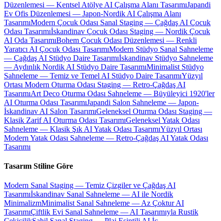
Düzenlemesi — Kentsel Atölye AI Çalışma Alanı Tasarımı
Japandi
Ev Ofis Düzenlemesi — Japon-Nordik AI Çalışma Alanı
Tasarımı
Modern Çocuk Odası Sanal Staging — Çağdaş AI Çocuk
Odası Tasarımı
İskandinav Çocuk Odası Staging — Nordik Çocuk
AI Oda Tasarımı
Bohem Çocuk Odası Düzenlemesi — Renkli
Yaratıcı AI Çocuk Odası Tasarımı
Modern Stüdyo Sanal Sahneleme
— Çağdaş AI Stüdyo Daire Tasarımı
İskandinav Stüdyo Sahneleme
— Aydınlık Nordik AI Stüdyo Daire Tasarımı
Minimalist Stüdyo
Sahneleme — Temiz ve Temel AI Stüdyo Daire Tasarımı
Yüzyıl
Ortası Modern Oturma Odası Staging — Retro-Çağdaş AI
Tasarımı
Art Deco Oturma Odası Sahneleme — Büyüleyici 1920'ler
AI Oturma Odası Tasarımı
Japandi Salon Sahneleme — Japon-
İskandinav AI Salon Tasarımı
Geleneksel Oturma Odası Staging —
Klasik Zarif AI Oturma Odası Tasarımı
Geleneksel Yatak Odası
Sahneleme — Klasik Şık AI Yatak Odası Tasarımı
Yüzyıl Ortası
Modern Yatak Odası Sahneleme — Retro-Çağdaş AI Yatak Odası
Tasarımı
Tasarım Stiline Göre
Modern Sanal Staging — Temiz Çizgiler ve Çağdaş AI
Tasarımı
İskandinav Sanal Sahneleme — AI ile Nordik
Minimalizm
Minimalist Sanal Sahneleme — Az Çoktur AI
Tasarımı
Çiftlik Evi Sanal Sahneleme — AI Tasarımıyla Rustik
Çekicilik
Sahil Sanal Staging — Plaj Esintili AI İç