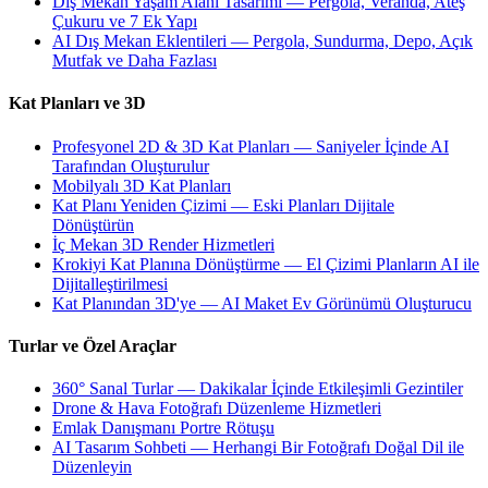
Dış Mekan Yaşam Alanı Tasarımı — Pergola, Veranda, Ateş
Çukuru ve 7 Ek Yapı
AI Dış Mekan Eklentileri — Pergola, Sundurma, Depo, Açık
Mutfak ve Daha Fazlası
Kat Planları ve 3D
Profesyonel 2D & 3D Kat Planları — Saniyeler İçinde AI
Tarafından Oluşturulur
Mobilyalı 3D Kat Planları
Kat Planı Yeniden Çizimi — Eski Planları Dijitale
Dönüştürün
İç Mekan 3D Render Hizmetleri
Krokiyi Kat Planına Dönüştürme — El Çizimi Planların AI ile
Dijitalleştirilmesi
Kat Planından 3D'ye — AI Maket Ev Görünümü Oluşturucu
Turlar ve Özel Araçlar
360° Sanal Turlar — Dakikalar İçinde Etkileşimli Gezintiler
Drone & Hava Fotoğrafı Düzenleme Hizmetleri
Emlak Danışmanı Portre Rötuşu
AI Tasarım Sohbeti — Herhangi Bir Fotoğrafı Doğal Dil ile
Düzenleyin