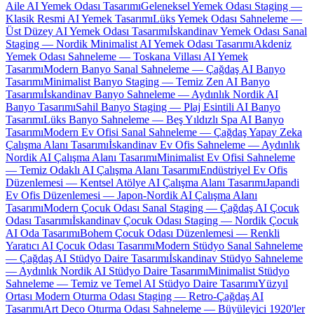
Aile AI Yemek Odası Tasarımı
Geleneksel Yemek Odası Staging —
Klasik Resmi AI Yemek Tasarımı
Lüks Yemek Odası Sahneleme —
Üst Düzey AI Yemek Odası Tasarımı
İskandinav Yemek Odası Sanal
Staging — Nordik Minimalist AI Yemek Odası Tasarımı
Akdeniz
Yemek Odası Sahneleme — Toskana Villası AI Yemek
Tasarımı
Modern Banyo Sanal Sahneleme — Çağdaş AI Banyo
Tasarımı
Minimalist Banyo Staging — Temiz Zen AI Banyo
Tasarımı
İskandinav Banyo Sahneleme — Aydınlık Nordik AI
Banyo Tasarımı
Sahil Banyo Staging — Plaj Esintili AI Banyo
Tasarımı
Lüks Banyo Sahneleme — Beş Yıldızlı Spa AI Banyo
Tasarımı
Modern Ev Ofisi Sanal Sahneleme — Çağdaş Yapay Zeka
Çalışma Alanı Tasarımı
İskandinav Ev Ofis Sahneleme — Aydınlık
Nordik AI Çalışma Alanı Tasarımı
Minimalist Ev Ofisi Sahneleme
— Temiz Odaklı AI Çalışma Alanı Tasarımı
Endüstriyel Ev Ofis
Düzenlemesi — Kentsel Atölye AI Çalışma Alanı Tasarımı
Japandi
Ev Ofis Düzenlemesi — Japon-Nordik AI Çalışma Alanı
Tasarımı
Modern Çocuk Odası Sanal Staging — Çağdaş AI Çocuk
Odası Tasarımı
İskandinav Çocuk Odası Staging — Nordik Çocuk
AI Oda Tasarımı
Bohem Çocuk Odası Düzenlemesi — Renkli
Yaratıcı AI Çocuk Odası Tasarımı
Modern Stüdyo Sanal Sahneleme
— Çağdaş AI Stüdyo Daire Tasarımı
İskandinav Stüdyo Sahneleme
— Aydınlık Nordik AI Stüdyo Daire Tasarımı
Minimalist Stüdyo
Sahneleme — Temiz ve Temel AI Stüdyo Daire Tasarımı
Yüzyıl
Ortası Modern Oturma Odası Staging — Retro-Çağdaş AI
Tasarımı
Art Deco Oturma Odası Sahneleme — Büyüleyici 1920'ler