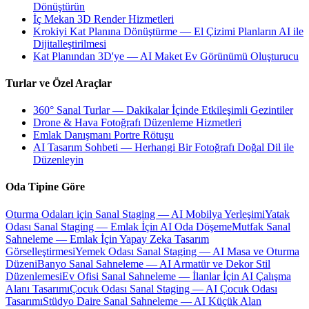
Dönüştürün
İç Mekan 3D Render Hizmetleri
Krokiyi Kat Planına Dönüştürme — El Çizimi Planların AI ile
Dijitalleştirilmesi
Kat Planından 3D'ye — AI Maket Ev Görünümü Oluşturucu
Turlar ve Özel Araçlar
360° Sanal Turlar — Dakikalar İçinde Etkileşimli Gezintiler
Drone & Hava Fotoğrafı Düzenleme Hizmetleri
Emlak Danışmanı Portre Rötuşu
AI Tasarım Sohbeti — Herhangi Bir Fotoğrafı Doğal Dil ile
Düzenleyin
Oda Tipine Göre
Oturma Odaları için Sanal Staging — AI Mobilya Yerleşimi
Yatak
Odası Sanal Staging — Emlak İçin AI Oda Döşeme
Mutfak Sanal
Sahneleme — Emlak İçin Yapay Zeka Tasarım
Görselleştirmesi
Yemek Odası Sanal Staging — AI Masa ve Oturma
Düzeni
Banyo Sanal Sahneleme — AI Armatür ve Dekor Stil
Düzenlemesi
Ev Ofisi Sanal Sahneleme — İlanlar İçin AI Çalışma
Alanı Tasarımı
Çocuk Odası Sanal Staging — AI Çocuk Odası
Tasarımı
Stüdyo Daire Sanal Sahneleme — AI Küçük Alan