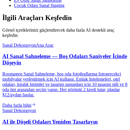
Ev Ofisi Sanal Sahneleme
Çocuk Odası Sanal Staging
İlgili Araçları Keşfedin
Görsel içeriklerinizi güçlendirecek daha fazla AI destekli araç
keşfedin
Sanal Dekorasyon
Ana Araç
AI Sanal Sahneleme — Boş Odaları Saniyeler İçinde
Döşeyin
Roomagen Sanal Sahneleme, boş oda fotoğraflarına fotogerçekçi
mobilyalar yerleştirmek için AI kullanır. Emlak listelemeleri, otel
odaları, kiralık birimler ve tasarım sunumları için 10 tasarım stili ve 8
oda tipi arasından seçim yapın. Her görüntü 2 kredi tutar, planlar
$12/aydan başlar.
Daha fazla bilgi
Sanal Dekorasyon
AI ile Döşeli Odaları Yeniden Tasarlayın