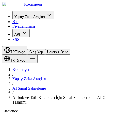
Roomagen
Yapay Zeka Araçları
Blog
Fiyatlandırma
API
SSS
TR
Türkçe
Giriş Yap
Ücretsiz Dene
TR
Türkçe
Roomagen
/
Yapay Zeka Araçları
/
AI Sanal Sahneleme
/
Airbnb ve Tatil Kiralıkları İçin Sanal Sahneleme — AI Oda
Tasarımı
Audience