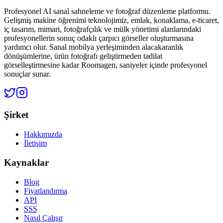
Profesyonel AI sanal sahneleme ve fotoğraf düzenleme platformu.
Gelişmiş makine öğrenimi teknolojimiz, emlak, konaklama, e-ticaret,
iç tasarım, mimari, fotoğrafçılık ve mülk yönetimi alanlarındaki
profesyonellerin sonuç odaklı çarpıcı görseller oluşturmasına
yardımcı olur. Sanal mobilya yerleşiminden alacakaranlık
dönüşümlerine, ürün fotoğrafı geliştirmeden tadilat
görselleştirmesine kadar Roomagen, saniyeler içinde profesyonel
sonuçlar sunar.
Şirket
Hakkımızda
İletişim
Kaynaklar
Blog
Fiyatlandırma
API
SSS
Nasıl Çalışır