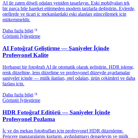
AI ile zaten döşeli odaları yeniden tasarlayın. Eski mobilyaları tek
bir parça bile hareket ettirmeden modern tarzlarla değiştirin. Evlerde,
otellerde ve ticari iç mekanlardaki eski alanları güncellemek için
mükemmeldir.
Daha fazla bilgi
Görüntü İyileştirme
AI Fotoğraf Geliştirme — Saniyeler İçinde
Profesyonel Kalite
Herhangi bir fotoğrafı AI ile otomatik olarak geliştirin. HDR işleme,
renk düzeltme, lens düzeltme ve profesyonel düzeyde ayarlamalar
saniyeler içinde — mülk ilanları, otel odaları, ürün çekimleri ve daha
fazlası için.
Daha fazla bilgi
Görüntü İyileştirme
HDR Fotoğraf Editörü — Saniyeler İçinde
Profesyonel Pozlama
İç ve dış mekan fotoğrafları için profesyonel HDR düzenleme.
Pencere manzaralarını kurtarın, aydınlatmayı dengeleyin ve mülk