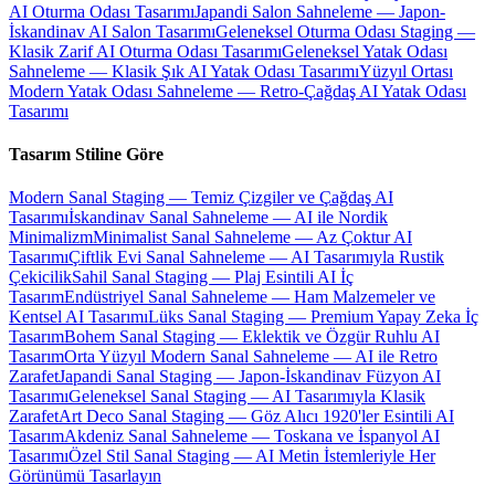
AI Oturma Odası Tasarımı
Japandi Salon Sahneleme — Japon-
İskandinav AI Salon Tasarımı
Geleneksel Oturma Odası Staging —
Klasik Zarif AI Oturma Odası Tasarımı
Geleneksel Yatak Odası
Sahneleme — Klasik Şık AI Yatak Odası Tasarımı
Yüzyıl Ortası
Modern Yatak Odası Sahneleme — Retro-Çağdaş AI Yatak Odası
Tasarımı
Tasarım Stiline Göre
Modern Sanal Staging — Temiz Çizgiler ve Çağdaş AI
Tasarımı
İskandinav Sanal Sahneleme — AI ile Nordik
Minimalizm
Minimalist Sanal Sahneleme — Az Çoktur AI
Tasarımı
Çiftlik Evi Sanal Sahneleme — AI Tasarımıyla Rustik
Çekicilik
Sahil Sanal Staging — Plaj Esintili AI İç
Tasarım
Endüstriyel Sanal Sahneleme — Ham Malzemeler ve
Kentsel AI Tasarımı
Lüks Sanal Staging — Premium Yapay Zeka İç
Tasarım
Bohem Sanal Staging — Eklektik ve Özgür Ruhlu AI
Tasarım
Orta Yüzyıl Modern Sanal Sahneleme — AI ile Retro
Zarafet
Japandi Sanal Staging — Japon-İskandinav Füzyon AI
Tasarımı
Geleneksel Sanal Staging — AI Tasarımıyla Klasik
Zarafet
Art Deco Sanal Staging — Göz Alıcı 1920'ler Esintili AI
Tasarım
Akdeniz Sanal Sahneleme — Toskana ve İspanyol AI
Tasarımı
Özel Stil Sanal Staging — AI Metin İstemleriyle Her
Görünümü Tasarlayın