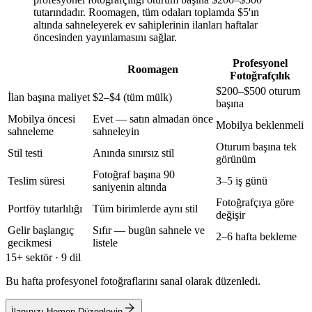
tutarındadır. Roomagen, tüm odaları toplamda $5'ın
altında sahneleyerek ev sahiplerinin ilanları haftalar
öncesinden yayınlamasını sağlar.
Profesyonel
Roomagen
Fotoğrafçılık
$200–$500 oturum
İlan başına maliyet
$2–$4 (tüm mülk)
başına
Mobilya öncesi
Evet — satın almadan önce
Mobilya beklenmeli
sahneleme
sahneleyin
Oturum başına tek
Stil testi
Anında sınırsız stil
görünüm
Fotoğraf başına 90
Teslim süresi
3–5 iş günü
saniyenin altında
Fotoğrafçıya göre
Portföy tutarlılığı
Tüm birimlerde aynı stil
değişir
Gelir başlangıç
Sıfır — bugün sahnele ve
2–6 hafta bekleme
gecikmesi
listele
15+ sektör · 9 dil
Bu hafta profesyonel fotoğraflarını sanal olarak düzenledi.
İlanınızı Hemen Düzenleyin