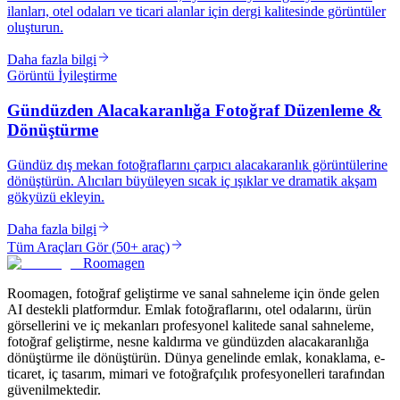
ilanları, otel odaları ve ticari alanlar için dergi kalitesinde görüntüler
oluşturun.
Daha fazla bilgi
Görüntü İyileştirme
Gündüzden Alacakaranlığa Fotoğraf Düzenleme &
Dönüştürme
Gündüz dış mekan fotoğraflarını çarpıcı alacakaranlık görüntülerine
dönüştürün. Alıcıları büyüleyen sıcak iç ışıklar ve dramatik akşam
gökyüzü ekleyin.
Daha fazla bilgi
Tüm Araçları Gör
(
50+ araç
)
Roomagen
Roomagen, fotoğraf geliştirme ve sanal sahneleme için önde gelen
AI destekli platformdur. Emlak fotoğraflarını, otel odalarını, ürün
görsellerini ve iç mekanları profesyonel kalitede sanal sahneleme,
fotoğraf geliştirme, nesne kaldırma ve gündüzden alacakaranlığa
dönüştürme ile dönüştürün. Dünya genelinde emlak, konaklama, e-
ticaret, iç tasarım, mimari ve fotoğrafçılık profesyonelleri tarafından
güvenilmektedir.