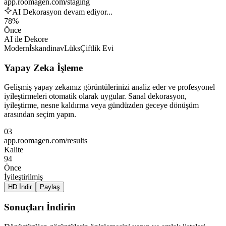
app.roomagen.com/staging
AI Dekorasyon devam ediyor...
78%
Önce
AI ile Dekore
Modern
İskandinav
Lüks
Çiftlik Evi
Yapay Zeka İşleme
Gelişmiş yapay zekamız görüntülerinizi analiz eder ve profesyonel
iyileştirmeleri otomatik olarak uygular. Sanal dekorasyon,
iyileştirme, nesne kaldırma veya gündüzden geceye dönüşüm
arasından seçim yapın.
03
app.roomagen.com/results
Kalite
94
Önce
İyileştirilmiş
HD İndir
Paylaş
Sonuçları İndirin