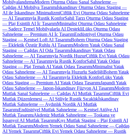
Mobilyalandırma
Modern Oturma Odası Sanal Sahneleme —
Çağdaş AI Mobilya Tasarımı
İskandinav Oturma Odası Staging —
AI ile İskandinav Minimalizmi
Çiftlik Evi Oturma Odası Sahneleme
— AI Tasarımıyla Rustik Konfor
Sahil Tarzı Oturma Odası Staging
— Plaj Esintili AI İç Tasarım
Minimalist Oturma Odası Sahneleme
— Sadece Temel Mobilyalarla AI Destekli
Lüks Oturma Odası
Sahneleme — Premium AI İç Tasarım
Endüstriyel Oturma Odası
Staging — Kentsel Loft AI Tasarımı
Bohem Oturma Odası Staging
— Eklektik Özgür Ruhlu AI Tasarımı
Modern Yatak Odası Sanal
Staging — Çağdaş AI Oda Tasarımı
İskandinav Yatak Odası
Sahneleme — AI Tasarımıyla Nordik Huzur
Çiftlik Evi Yatak Odası
Sahneleme — AI Tasarımıyla Rustik Konfor
Sahil Yatak Odası
Staging — Plaj Temalı AI Yatak Odası Tasarımı
Minimalist Yatak
Odası Sahneleme — AI Tasarımıyla Huzurlu Sadeliği
Bohem Yatak
Odası Sahneleme — AI Tasarımıyla Eklektik Konfor
Lüks Yatak
Odası Staging — Premium AI Yatak Odası Tasarımı
Japandi Yatak
Odası Sahneleme — Japon-İskandinav Füzyon AI Tasarımı
Modern
Mutfak Sanal Sahneleme — Çağdaş AI Mutfak Tasarımı
Çiftlik Evi
Mutfak Düzenlemesi — AI Stiliyle Rustik Sıcaklık
İskandinav
Mutfak Sahneleme — Aydınlık Nordik AI Mutfak
Tasarımı
Endüstriyel Mutfak Sahneleme — Kentsel Atölye AI
Mutfak Tasarımı
Akdeniz Mutfak Sahneleme — Toskana ve
İspanyol AI Mutfak Tasarımı
Kıyı Mutfak Staging – Plaj Esintili AI
Mutfak Tasarımı
Modern Yemek Odası Sanal Sahneleme — Çağdaş
AI Yemek Tasarımı
Çiftlik Evi Yemek Odası Sahneleme — Rustik