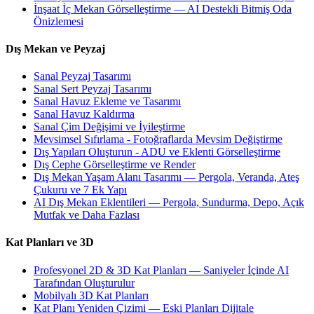
İnşaat İç Mekan Görselleştirme — AI Destekli Bitmiş Oda
Önizlemesi
Dış Mekan ve Peyzaj
Sanal Peyzaj Tasarımı
Sanal Sert Peyzaj Tasarımı
Sanal Havuz Ekleme ve Tasarımı
Sanal Havuz Kaldırma
Sanal Çim Değişimi ve İyileştirme
Mevsimsel Sıfırlama - Fotoğraflarda Mevsim Değiştirme
Dış Yapıları Oluşturun - ADU ve Eklenti Görselleştirme
Dış Cephe Görselleştirme ve Render
Dış Mekan Yaşam Alanı Tasarımı — Pergola, Veranda, Ateş
Çukuru ve 7 Ek Yapı
AI Dış Mekan Eklentileri — Pergola, Sundurma, Depo, Açık
Mutfak ve Daha Fazlası
Kat Planları ve 3D
Profesyonel 2D & 3D Kat Planları — Saniyeler İçinde AI
Tarafından Oluşturulur
Mobilyalı 3D Kat Planları
Kat Planı Yeniden Çizimi — Eski Planları Dijitale