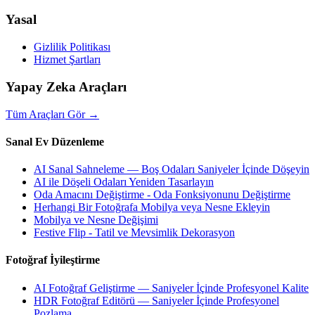
Yasal
Gizlilik Politikası
Hizmet Şartları
Yapay Zeka Araçları
Tüm Araçları Gör
→
Sanal Ev Düzenleme
AI Sanal Sahneleme — Boş Odaları Saniyeler İçinde Döşeyin
AI ile Döşeli Odaları Yeniden Tasarlayın
Oda Amacını Değiştirme - Oda Fonksiyonunu Değiştirme
Herhangi Bir Fotoğrafa Mobilya veya Nesne Ekleyin
Mobilya ve Nesne Değişimi
Festive Flip - Tatil ve Mevsimlik Dekorasyon
Fotoğraf İyileştirme
AI Fotoğraf Geliştirme — Saniyeler İçinde Profesyonel Kalite
HDR Fotoğraf Editörü — Saniyeler İçinde Profesyonel
Pozlama