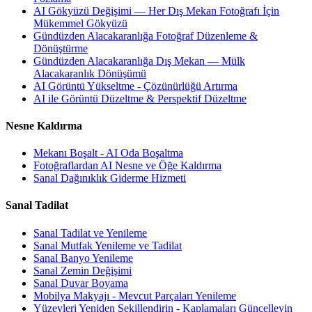
AI Gökyüzü Değişimi — Her Dış Mekan Fotoğrafı İçin
Mükemmel Gökyüzü
Gündüzden Alacakaranlığa Fotoğraf Düzenleme &
Dönüştürme
Gündüzden Alacakaranlığa Dış Mekan — Mülk
Alacakaranlık Dönüşümü
AI Görüntü Yükseltme - Çözünürlüğü Artırma
AI ile Görüntü Düzeltme & Perspektif Düzeltme
Nesne Kaldırma
Mekanı Boşalt - AI Oda Boşaltma
Fotoğraflardan AI Nesne ve Öğe Kaldırma
Sanal Dağınıklık Giderme Hizmeti
Sanal Tadilat
Sanal Tadilat ve Yenileme
Sanal Mutfak Yenileme ve Tadilat
Sanal Banyo Yenileme
Sanal Zemin Değişimi
Sanal Duvar Boyama
Mobilya Makyajı - Mevcut Parçaları Yenileme
Yüzeyleri Yeniden Şekillendirin - Kaplamaları Güncelleyin