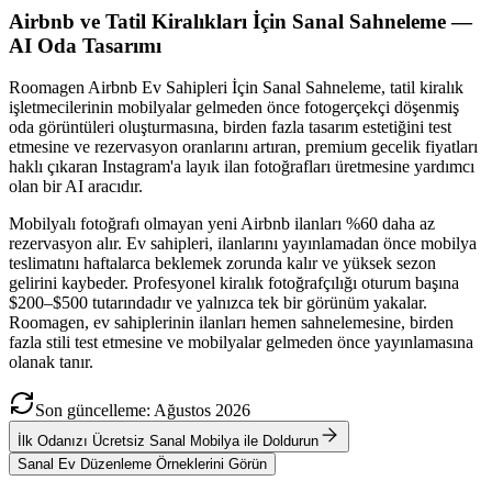
Airbnb ve Tatil Kiralıkları İçin Sanal Sahneleme —
AI Oda Tasarımı
Roomagen Airbnb Ev Sahipleri İçin Sanal Sahneleme, tatil kiralık
işletmecilerinin mobilyalar gelmeden önce fotogerçekçi döşenmiş
oda görüntüleri oluşturmasına, birden fazla tasarım estetiğini test
etmesine ve rezervasyon oranlarını artıran, premium gecelik fiyatları
haklı çıkaran Instagram'a layık ilan fotoğrafları üretmesine yardımcı
olan bir AI aracıdır.
Mobilyalı fotoğrafı olmayan yeni Airbnb ilanları %60 daha az
rezervasyon alır. Ev sahipleri, ilanlarını yayınlamadan önce mobilya
teslimatını haftalarca beklemek zorunda kalır ve yüksek sezon
gelirini kaybeder. Profesyonel kiralık fotoğrafçılığı oturum başına
$200–$500 tutarındadır ve yalnızca tek bir görünüm yakalar.
Roomagen, ev sahiplerinin ilanları hemen sahnelemesine, birden
fazla stili test etmesine ve mobilyalar gelmeden önce yayınlamasına
olanak tanır.
Son güncelleme
:
Ağustos
2026
İlk Odanızı Ücretsiz Sanal Mobilya ile Doldurun
Sanal Ev Düzenleme Örneklerini Görün