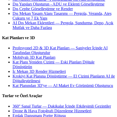
Dış Yapıları Oluşturun - ADU ve Eklenti Görselleştirme
Dış Cephe Görselleştirme ve Render
Dış Mekan Yaşam Alanı Tasarımı — Pergola, Veranda, Ateş
Çukuru ve 7 Ek Yapı
AI Dış Mekan Eklentileri — Pergola, Sundurma, Depo, Açık
Mutfak ve Daha Fazlası
Kat Planları ve 3D
Profesyonel 2D & 3D Kat Planları — Saniyeler İçinde AI
Tarafından Oluşturulur
Mobilyalı 3D Kat Planları
Kat Planı Yeniden Çizimi — Eski Planları Dijitale
Dönüştürün
İç Mekan 3D Render Hizmetleri
Krokiyi Kat Planına Dönüştürme — El Çizimi Planların AI ile
Dijitalleştirilmesi
Kat Planından 3D'ye — AI Maket Ev Görünümü Oluşturucu
Turlar ve Özel Araçlar
360° Sanal Turlar — Dakikalar İçinde Etkileşimli Gezintiler
Drone & Hava Fotoğrafı Düzenleme Hizmetleri
Emlak Danışmanı Portre Rötuşu