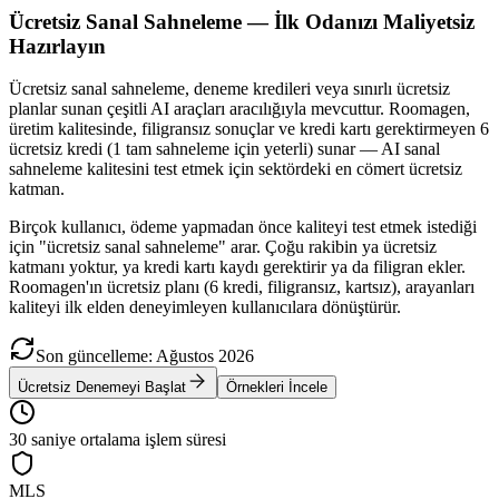
Ücretsiz Sanal Sahneleme — İlk Odanızı Maliyetsiz
Hazırlayın
Ücretsiz sanal sahneleme, deneme kredileri veya sınırlı ücretsiz
planlar sunan çeşitli AI araçları aracılığıyla mevcuttur. Roomagen,
üretim kalitesinde, filigransız sonuçlar ve kredi kartı gerektirmeyen 6
ücretsiz kredi (1 tam sahneleme için yeterli) sunar — AI sanal
sahneleme kalitesini test etmek için sektördeki en cömert ücretsiz
katman.
Birçok kullanıcı, ödeme yapmadan önce kaliteyi test etmek istediği
için "ücretsiz sanal sahneleme" arar. Çoğu rakibin ya ücretsiz
katmanı yoktur, ya kredi kartı kaydı gerektirir ya da filigran ekler.
Roomagen'ın ücretsiz planı (6 kredi, filigransız, kartsız), arayanları
kaliteyi ilk elden deneyimleyen kullanıcılara dönüştürür.
Son güncelleme
:
Ağustos
2026
Ücretsiz Denemeyi Başlat
Örnekleri İncele
30 saniye ortalama işlem süresi
MLS