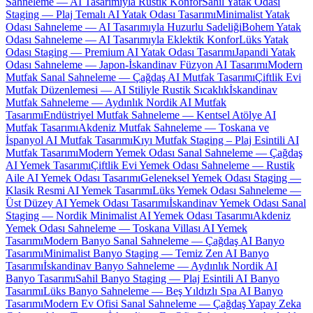
Sahneleme — AI Tasarımıyla Rustik Konfor
Sahil Yatak Odası
Staging — Plaj Temalı AI Yatak Odası Tasarımı
Minimalist Yatak
Odası Sahneleme — AI Tasarımıyla Huzurlu Sadeliği
Bohem Yatak
Odası Sahneleme — AI Tasarımıyla Eklektik Konfor
Lüks Yatak
Odası Staging — Premium AI Yatak Odası Tasarımı
Japandi Yatak
Odası Sahneleme — Japon-İskandinav Füzyon AI Tasarımı
Modern
Mutfak Sanal Sahneleme — Çağdaş AI Mutfak Tasarımı
Çiftlik Evi
Mutfak Düzenlemesi — AI Stiliyle Rustik Sıcaklık
İskandinav
Mutfak Sahneleme — Aydınlık Nordik AI Mutfak
Tasarımı
Endüstriyel Mutfak Sahneleme — Kentsel Atölye AI
Mutfak Tasarımı
Akdeniz Mutfak Sahneleme — Toskana ve
İspanyol AI Mutfak Tasarımı
Kıyı Mutfak Staging – Plaj Esintili AI
Mutfak Tasarımı
Modern Yemek Odası Sanal Sahneleme — Çağdaş
AI Yemek Tasarımı
Çiftlik Evi Yemek Odası Sahneleme — Rustik
Aile AI Yemek Odası Tasarımı
Geleneksel Yemek Odası Staging —
Klasik Resmi AI Yemek Tasarımı
Lüks Yemek Odası Sahneleme —
Üst Düzey AI Yemek Odası Tasarımı
İskandinav Yemek Odası Sanal
Staging — Nordik Minimalist AI Yemek Odası Tasarımı
Akdeniz
Yemek Odası Sahneleme — Toskana Villası AI Yemek
Tasarımı
Modern Banyo Sanal Sahneleme — Çağdaş AI Banyo
Tasarımı
Minimalist Banyo Staging — Temiz Zen AI Banyo
Tasarımı
İskandinav Banyo Sahneleme — Aydınlık Nordik AI
Banyo Tasarımı
Sahil Banyo Staging — Plaj Esintili AI Banyo
Tasarımı
Lüks Banyo Sahneleme — Beş Yıldızlı Spa AI Banyo
Tasarımı
Modern Ev Ofisi Sanal Sahneleme — Çağdaş Yapay Zeka