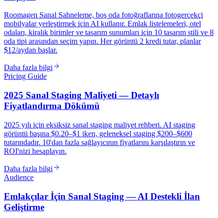
Roomagen Sanal Sahneleme, boş oda fotoğraflarına fotogerçekçi
mobilyalar yerleştirmek için AI kullanır. Emlak listelemeleri, otel
odaları, kiralık birimler ve tasarım sunumları için 10 tasarım stili ve 8
oda tipi arasından seçim yapın. Her görüntü 2 kredi tutar, planlar
$12/aydan başlar.
Daha fazla bilgi
Pricing Guide
2025 Sanal Staging Maliyeti — Detaylı
Fiyatlandırma Dökümü
2025 yılı için eksiksiz sanal staging maliyet rehberi. AI staging
görüntü başına $0.20–$1 iken, geleneksel staging $200–$600
tutarındadır. 10'dan fazla sağlayıcının fiyatlarını karşılaştırın ve
ROI'nizi hesaplayın.
Daha fazla bilgi
Audience
Emlakçılar İçin Sanal Staging — AI Destekli İlan
Geliştirme