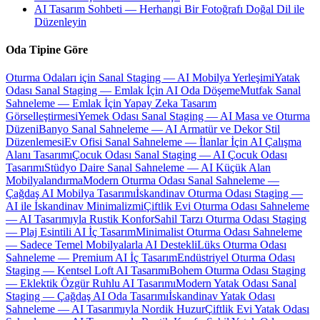
AI Tasarım Sohbeti — Herhangi Bir Fotoğrafı Doğal Dil ile
Düzenleyin
Oda Tipine Göre
Oturma Odaları için Sanal Staging — AI Mobilya Yerleşimi
Yatak
Odası Sanal Staging — Emlak İçin AI Oda Döşeme
Mutfak Sanal
Sahneleme — Emlak İçin Yapay Zeka Tasarım
Görselleştirmesi
Yemek Odası Sanal Staging — AI Masa ve Oturma
Düzeni
Banyo Sanal Sahneleme — AI Armatür ve Dekor Stil
Düzenlemesi
Ev Ofisi Sanal Sahneleme — İlanlar İçin AI Çalışma
Alanı Tasarımı
Çocuk Odası Sanal Staging — AI Çocuk Odası
Tasarımı
Stüdyo Daire Sanal Sahneleme — AI Küçük Alan
Mobilyalandırma
Modern Oturma Odası Sanal Sahneleme —
Çağdaş AI Mobilya Tasarımı
İskandinav Oturma Odası Staging —
AI ile İskandinav Minimalizmi
Çiftlik Evi Oturma Odası Sahneleme
— AI Tasarımıyla Rustik Konfor
Sahil Tarzı Oturma Odası Staging
— Plaj Esintili AI İç Tasarım
Minimalist Oturma Odası Sahneleme
— Sadece Temel Mobilyalarla AI Destekli
Lüks Oturma Odası
Sahneleme — Premium AI İç Tasarım
Endüstriyel Oturma Odası
Staging — Kentsel Loft AI Tasarımı
Bohem Oturma Odası Staging
— Eklektik Özgür Ruhlu AI Tasarımı
Modern Yatak Odası Sanal
Staging — Çağdaş AI Oda Tasarımı
İskandinav Yatak Odası
Sahneleme — AI Tasarımıyla Nordik Huzur
Çiftlik Evi Yatak Odası