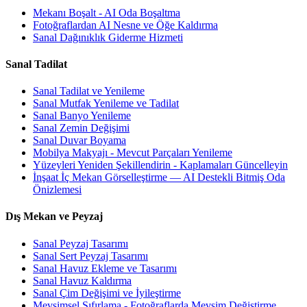
Mekanı Boşalt - AI Oda Boşaltma
Fotoğraflardan AI Nesne ve Öğe Kaldırma
Sanal Dağınıklık Giderme Hizmeti
Sanal Tadilat
Sanal Tadilat ve Yenileme
Sanal Mutfak Yenileme ve Tadilat
Sanal Banyo Yenileme
Sanal Zemin Değişimi
Sanal Duvar Boyama
Mobilya Makyajı - Mevcut Parçaları Yenileme
Yüzeyleri Yeniden Şekillendirin - Kaplamaları Güncelleyin
İnşaat İç Mekan Görselleştirme — AI Destekli Bitmiş Oda
Önizlemesi
Dış Mekan ve Peyzaj
Sanal Peyzaj Tasarımı
Sanal Sert Peyzaj Tasarımı
Sanal Havuz Ekleme ve Tasarımı
Sanal Havuz Kaldırma
Sanal Çim Değişimi ve İyileştirme
Mevsimsel Sıfırlama - Fotoğraflarda Mevsim Değiştirme