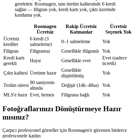
gerektirir. Roomagen, tam üretim kalitesinde 6 kredi
sağlar — filigran yok, kredi kartı yok, çıktı üzerinde
kısıtlama yok.
Roomagen
Rakip Ücretsiz
Ücretsiz
Ücretsiz
Katmanlar
Seçenek Yok
Ücretsiz
6 kredi (3
0–1 sahneleme
Yok
krediler
sahneleme)
Filigran
Filigransız
Genellikle filigranlı
Yok
Kredi kartı
Evet (sadece
Hayır
Genellikle evet
gerekli
ücretli)
Genellikle
Çıktı kalitesi
Üretime hazır
Yok
düşürülmüş
90 saniyenin
Teslim süresi
Değişir (1dk–48sa)
Yok
altında
MLS'e hazır
Evet, hemen
Filigrana bağlı
Yok
Fotoğraflarınızı Dönüştürmeye Hazır
mısınız?
Çarpıcı profesyonel görseller için Roomagen'e güvenen binlerce
profesyonele katılın