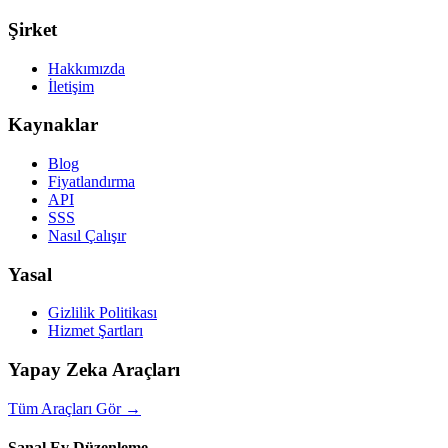
Şirket
Hakkımızda
İletişim
Kaynaklar
Blog
Fiyatlandırma
API
SSS
Nasıl Çalışır
Yasal
Gizlilik Politikası
Hizmet Şartları
Yapay Zeka Araçları
Tüm Araçları Gör
→
Sanal Ev Düzenleme