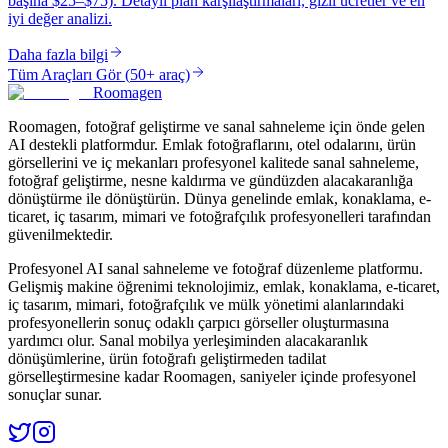
başına $25–$75). Detaylı plan karşılaştırmaları, gizli ücretler ve en
iyi değer analizi.
Daha fazla bilgi
Tüm Araçları Gör
(
50+ araç
)
Roomagen
Roomagen, fotoğraf geliştirme ve sanal sahneleme için önde gelen
AI destekli platformdur. Emlak fotoğraflarını, otel odalarını, ürün
görsellerini ve iç mekanları profesyonel kalitede sanal sahneleme,
fotoğraf geliştirme, nesne kaldırma ve gündüzden alacakaranlığa
dönüştürme ile dönüştürün. Dünya genelinde emlak, konaklama, e-
ticaret, iç tasarım, mimari ve fotoğrafçılık profesyonelleri tarafından
güvenilmektedir.
Profesyonel AI sanal sahneleme ve fotoğraf düzenleme platformu.
Gelişmiş makine öğrenimi teknolojimiz, emlak, konaklama, e-ticaret,
iç tasarım, mimari, fotoğrafçılık ve mülk yönetimi alanlarındaki
profesyonellerin sonuç odaklı çarpıcı görseller oluşturmasına
yardımcı olur. Sanal mobilya yerleşiminden alacakaranlık
dönüşümlerine, ürün fotoğrafı geliştirmeden tadilat
görselleştirmesine kadar Roomagen, saniyeler içinde profesyonel
sonuçlar sunar.