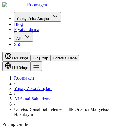
Roomagen
Yapay Zeka Araçları
Blog
Fiyatlandırma
API
SSS
TR
Türkçe
Giriş Yap
Ücretsiz Dene
TR
Türkçe
Roomagen
/
Yapay Zeka Araçları
/
AI Sanal Sahneleme
/
Ücretsiz Sanal Sahneleme — İlk Odanızı Maliyetsiz
Hazırlayın
Pricing Guide