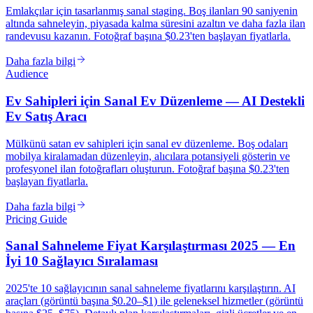
Emlakçılar için tasarlanmış sanal staging. Boş ilanları 90 saniyenin
altında sahneleyin, piyasada kalma süresini azaltın ve daha fazla ilan
randevusu kazanın. Fotoğraf başına $0.23'ten başlayan fiyatlarla.
Daha fazla bilgi
Audience
Ev Sahipleri için Sanal Ev Düzenleme — AI Destekli
Ev Satış Aracı
Mülkünü satan ev sahipleri için sanal ev düzenleme. Boş odaları
mobilya kiralamadan düzenleyin, alıcılara potansiyeli gösterin ve
profesyonel ilan fotoğrafları oluşturun. Fotoğraf başına $0.23'ten
başlayan fiyatlarla.
Daha fazla bilgi
Pricing Guide
Sanal Sahneleme Fiyat Karşılaştırması 2025 — En
İyi 10 Sağlayıcı Sıralaması
2025'te 10 sağlayıcının sanal sahneleme fiyatlarını karşılaştırın. AI
araçları (görüntü başına $0.20–$1) ile geleneksel hizmetler (görüntü