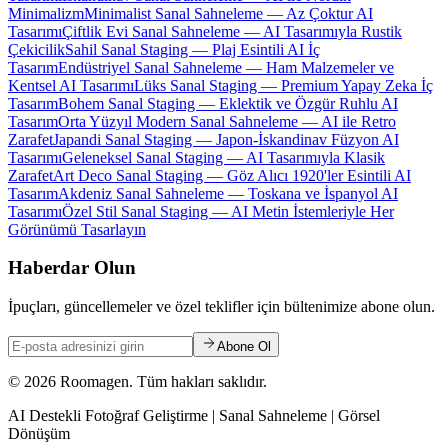
Minimalizm
Minimalist Sanal Sahneleme — Az Çoktur AI
Tasarımı
Çiftlik Evi Sanal Sahneleme — AI Tasarımıyla Rustik
Çekicilik
Sahil Sanal Staging — Plaj Esintili AI İç
Tasarım
Endüstriyel Sanal Sahneleme — Ham Malzemeler ve
Kentsel AI Tasarımı
Lüks Sanal Staging — Premium Yapay Zeka İç
Tasarım
Bohem Sanal Staging — Eklektik ve Özgür Ruhlu AI
Tasarım
Orta Yüzyıl Modern Sanal Sahneleme — AI ile Retro
Zarafet
Japandi Sanal Staging — Japon-İskandinav Füzyon AI
Tasarımı
Geleneksel Sanal Staging — AI Tasarımıyla Klasik
Zarafet
Art Deco Sanal Staging — Göz Alıcı 1920'ler Esintili AI
Tasarım
Akdeniz Sanal Sahneleme — Toskana ve İspanyol AI
Tasarımı
Özel Stil Sanal Staging — AI Metin İstemleriyle Her
Görünümü Tasarlayın
Haberdar Olun
İpuçları, güncellemeler ve özel teklifler için bültenimize abone olun.
Abone Ol
© 2026 Roomagen. Tüm hakları saklıdır.
AI Destekli Fotoğraf Geliştirme | Sanal Sahneleme | Görsel
Dönüşüm