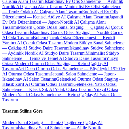
Çalışma Alanı Tasarımı
İskandinav Ev Ofis Sahneleme — Aydınlık
Nordik AI Çalışma Alanı Tasarımı
Minimalist Ev Ofisi Sahneleme
— Temiz Odaklı AI Çalışma Alanı Tasarımı
Endüstriyel Ev Ofis
Düzenlemesi — Kentsel Atölye AI Çalışma Alanı Tasarımı
Japandi
Ev Ofis Düzenlemesi — Japon-Nordik AI Çalışma Alanı
Tasarımı
Modern Çocuk Odası Sanal Staging — Çağdaş AI Çocuk
Odası Tasarımı
İskandinav Çocuk Odası Staging — Nordik Çocuk
AI Oda Tasarımı
Bohem Çocuk Odası Düzenlemesi — Renkli
Yaratıcı AI Çocuk Odası Tasarımı
Modern Stüdyo Sanal Sahneleme
— Çağdaş AI Stüdyo Daire Tasarımı
İskandinav Stüdyo Sahneleme
— Aydınlık Nordik AI Stüdyo Daire Tasarımı
Minimalist Stüdyo
Sahneleme — Temiz ve Temel AI Stüdyo Daire Tasarımı
Yüzyıl
Ortası Modern Oturma Odası Staging — Retro-Çağdaş AI
Tasarımı
Art Deco Oturma Odası Sahneleme — Büyüleyici 1920'ler
AI Oturma Odası Tasarımı
Japandi Salon Sahneleme — Japon-
İskandinav AI Salon Tasarımı
Geleneksel Oturma Odası Staging —
Klasik Zarif AI Oturma Odası Tasarımı
Geleneksel Yatak Odası
Sahneleme — Klasik Şık AI Yatak Odası Tasarımı
Yüzyıl Ortası
Modern Yatak Odası Sahneleme — Retro-Çağdaş AI Yatak Odası
Tasarımı
Tasarım Stiline Göre
Modern Sanal Staging — Temiz Çizgiler ve Çağdaş AI
Tasarımı
İskandinav Sanal Sahneleme — AI ile Nordik