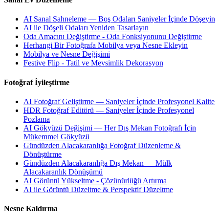
AI Sanal Sahneleme — Boş Odaları Saniyeler İçinde Döşeyin
AI ile Döşeli Odaları Yeniden Tasarlayın
Oda Amacını Değiştirme - Oda Fonksiyonunu Değiştirme
Herhangi Bir Fotoğrafa Mobilya veya Nesne Ekleyin
Mobilya ve Nesne Değişimi
Festive Flip - Tatil ve Mevsimlik Dekorasyon
Fotoğraf İyileştirme
AI Fotoğraf Geliştirme — Saniyeler İçinde Profesyonel Kalite
HDR Fotoğraf Editörü — Saniyeler İçinde Profesyonel
Pozlama
AI Gökyüzü Değişimi — Her Dış Mekan Fotoğrafı İçin
Mükemmel Gökyüzü
Gündüzden Alacakaranlığa Fotoğraf Düzenleme &
Dönüştürme
Gündüzden Alacakaranlığa Dış Mekan — Mülk
Alacakaranlık Dönüşümü
AI Görüntü Yükseltme - Çözünürlüğü Artırma
AI ile Görüntü Düzeltme & Perspektif Düzeltme
Nesne Kaldırma