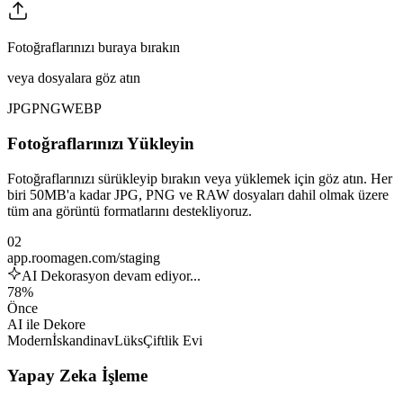
Fotoğraflarınızı buraya bırakın
veya dosyalara göz atın
JPG
PNG
WEBP
Fotoğraflarınızı Yükleyin
Fotoğraflarınızı sürükleyip bırakın veya yüklemek için göz atın. Her
biri 50MB'a kadar JPG, PNG ve RAW dosyaları dahil olmak üzere
tüm ana görüntü formatlarını destekliyoruz.
02
app.roomagen.com/staging
AI Dekorasyon devam ediyor...
78%
Önce
AI ile Dekore
Modern
İskandinav
Lüks
Çiftlik Evi
Yapay Zeka İşleme