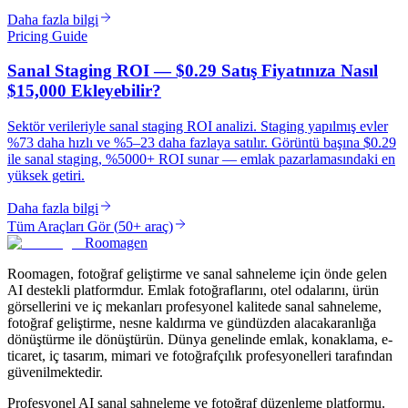
Daha fazla bilgi
Pricing Guide
Sanal Staging ROI — $0.29 Satış Fiyatınıza Nasıl
$15,000 Ekleyebilir?
Sektör verileriyle sanal staging ROI analizi. Staging yapılmış evler
%73 daha hızlı ve %5–23 daha fazlaya satılır. Görüntü başına $0.29
ile sanal staging, %5000+ ROI sunar — emlak pazarlamasındaki en
yüksek getiri.
Daha fazla bilgi
Tüm Araçları Gör
(
50+ araç
)
Roomagen
Roomagen, fotoğraf geliştirme ve sanal sahneleme için önde gelen
AI destekli platformdur. Emlak fotoğraflarını, otel odalarını, ürün
görsellerini ve iç mekanları profesyonel kalitede sanal sahneleme,
fotoğraf geliştirme, nesne kaldırma ve gündüzden alacakaranlığa
dönüştürme ile dönüştürün. Dünya genelinde emlak, konaklama, e-
ticaret, iç tasarım, mimari ve fotoğrafçılık profesyonelleri tarafından
güvenilmektedir.
Profesyonel AI sanal sahneleme ve fotoğraf düzenleme platformu.