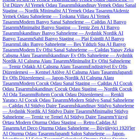
Üst Düzey AI Yemek Odası Tasarımı
İskandinav Yemek Odası Sanal
Staging — Nordik Minimalist AI Yemek Odası Tasarımı
Akdeniz
Yemek Odası Sahneleme — Toskana Villası AI Yemek
Tasarımı
Modern Banyo Sanal Sahneleme — Çağdaş AI Banyo
Tasarımı
Minimalist Banyo Staging — Temiz Zen AI Banyo
Tasarımı
İskandinav Banyo Sahneleme — Aydınlık Nordik AI
Banyo Tasarımı
Sahil Banyo Staging — Plaj Esintili AI Banyo
Tasarımı
Lüks Banyo Sahneleme — Beş Yıldızlı Spa AI Banyo
Tasarımı
Modern Ev Ofisi Sanal Sahneleme — Çağdaş Yapay Zeka
Çalışma Alanı Tasarımı
İskandinav Ev Ofis Sahneleme — Aydınlık
Nordik AI Çalışma Alanı Tasarımı
Minimalist Ev Ofisi Sahneleme
— Temiz Odaklı AI Çalışma Alanı Tasarımı
Endüstriyel Ev Ofis
Düzenlemesi — Kentsel Atölye AI Çalışma Alanı Tasarımı
Japandi
Ev Ofis Düzenlemesi — Japon-Nordik AI Çalışma Alanı
Tasarımı
Modern Çocuk Odası Sanal Staging — Çağdaş AI Çocuk
Odası Tasarımı
İskandinav Çocuk Odası Staging — Nordik Çocuk
AI Oda Tasarımı
Bohem Çocuk Odası Düzenlemesi — Renkli
Yaratıcı AI Çocuk Odası Tasarımı
Modern Stüdyo Sanal Sahneleme
— Çağdaş AI Stüdyo Daire Tasarımı
İskandinav Stüdyo Sahneleme
— Aydınlık Nordik AI Stüdyo Daire Tasarımı
Minimalist Stüdyo
Sahneleme — Temiz ve Temel AI Stüdyo Daire Tasarımı
Yüzyıl
Ortası Modern Oturma Odası Staging — Retro-Çağdaş AI
Tasarımı
Art Deco Oturma Odası Sahneleme — Büyüleyici 1920'ler
AI Oturma Odası Tasarımı
Japandi Salon Sahneleme — Japon-