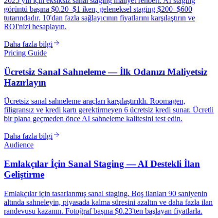
2025 yılı için eksiksiz sanal staging maliyet rehberi. AI staging
görüntü başına $0.20–$1 iken, geleneksel staging $200–$600
tutarındadır. 10'dan fazla sağlayıcının fiyatlarını karşılaştırın ve
ROI'nizi hesaplayın.
Daha fazla bilgi
Pricing Guide
Ücretsiz Sanal Sahneleme — İlk Odanızı Maliyetsiz
Hazırlayın
Ücretsiz sanal sahneleme araçları karşılaştırıldı. Roomagen,
filigransız ve kredi kartı gerektirmeyen 6 ücretsiz kredi sunar. Ücretli
bir plana geçmeden önce AI sahneleme kalitesini test edin.
Daha fazla bilgi
Audience
Emlakçılar İçin Sanal Staging — AI Destekli İlan
Geliştirme
Emlakçılar için tasarlanmış sanal staging. Boş ilanları 90 saniyenin
altında sahneleyin, piyasada kalma süresini azaltın ve daha fazla ilan
randevusu kazanın. Fotoğraf başına $0.23'ten başlayan fiyatlarla.