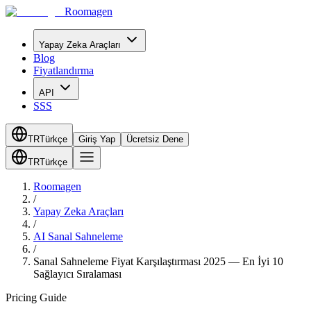
Roomagen
Yapay Zeka Araçları
Blog
Fiyatlandırma
API
SSS
TR
Türkçe
Giriş Yap
Ücretsiz Dene
TR
Türkçe
Roomagen
/
Yapay Zeka Araçları
/
AI Sanal Sahneleme
/
Sanal Sahneleme Fiyat Karşılaştırması 2025 — En İyi 10
Sağlayıcı Sıralaması
Pricing Guide