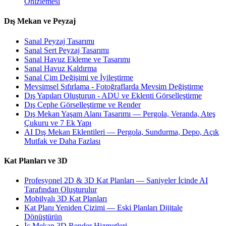
Önizlemesi
Dış Mekan ve Peyzaj
Sanal Peyzaj Tasarımı
Sanal Sert Peyzaj Tasarımı
Sanal Havuz Ekleme ve Tasarımı
Sanal Havuz Kaldırma
Sanal Çim Değişimi ve İyileştirme
Mevsimsel Sıfırlama - Fotoğraflarda Mevsim Değiştirme
Dış Yapıları Oluşturun - ADU ve Eklenti Görselleştirme
Dış Cephe Görselleştirme ve Render
Dış Mekan Yaşam Alanı Tasarımı — Pergola, Veranda, Ateş
Çukuru ve 7 Ek Yapı
AI Dış Mekan Eklentileri — Pergola, Sundurma, Depo, Açık
Mutfak ve Daha Fazlası
Kat Planları ve 3D
Profesyonel 2D & 3D Kat Planları — Saniyeler İçinde AI
Tarafından Oluşturulur
Mobilyalı 3D Kat Planları
Kat Planı Yeniden Çizimi — Eski Planları Dijitale
Dönüştürün
İç Mekan 3D Render Hizmetleri