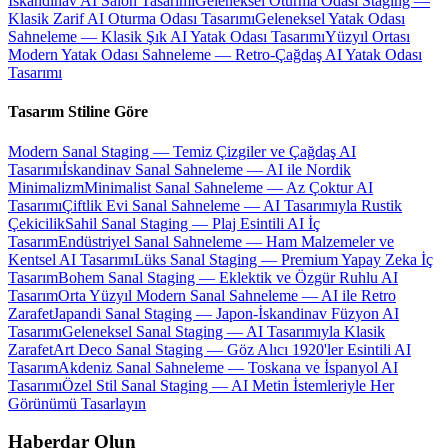
İskandinav AI Salon Tasarımı
Geleneksel Oturma Odası Staging —
Klasik Zarif AI Oturma Odası Tasarımı
Geleneksel Yatak Odası
Sahneleme — Klasik Şık AI Yatak Odası Tasarımı
Yüzyıl Ortası
Modern Yatak Odası Sahneleme — Retro-Çağdaş AI Yatak Odası
Tasarımı
Tasarım Stiline Göre
Modern Sanal Staging — Temiz Çizgiler ve Çağdaş AI
Tasarımı
İskandinav Sanal Sahneleme — AI ile Nordik
Minimalizm
Minimalist Sanal Sahneleme — Az Çoktur AI
Tasarımı
Çiftlik Evi Sanal Sahneleme — AI Tasarımıyla Rustik
Çekicilik
Sahil Sanal Staging — Plaj Esintili AI İç
Tasarım
Endüstriyel Sanal Sahneleme — Ham Malzemeler ve
Kentsel AI Tasarımı
Lüks Sanal Staging — Premium Yapay Zeka İç
Tasarım
Bohem Sanal Staging — Eklektik ve Özgür Ruhlu AI
Tasarım
Orta Yüzyıl Modern Sanal Sahneleme — AI ile Retro
Zarafet
Japandi Sanal Staging — Japon-İskandinav Füzyon AI
Tasarımı
Geleneksel Sanal Staging — AI Tasarımıyla Klasik
Zarafet
Art Deco Sanal Staging — Göz Alıcı 1920'ler Esintili AI
Tasarım
Akdeniz Sanal Sahneleme — Toskana ve İspanyol AI
Tasarımı
Özel Stil Sanal Staging — AI Metin İstemleriyle Her
Görünümü Tasarlayın
Haberdar Olun