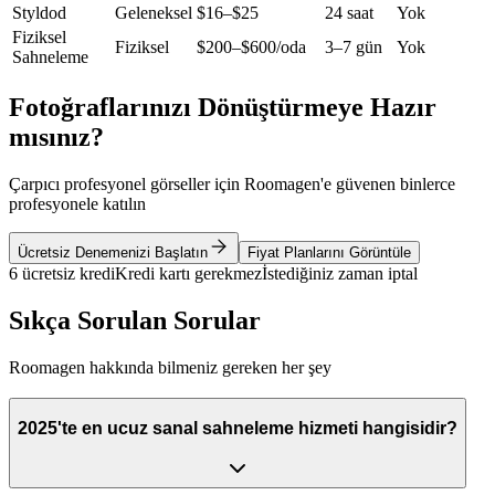
Styldod
Geleneksel
$16–$25
24 saat
Yok
Fiziksel
Fiziksel
$200–$600/oda
3–7 gün
Yok
Sahneleme
Fotoğraflarınızı Dönüştürmeye Hazır
mısınız?
Çarpıcı profesyonel görseller için Roomagen'e güvenen binlerce
profesyonele katılın
Ücretsiz Denemenizi Başlatın
Fiyat Planlarını Görüntüle
6 ücretsiz kredi
Kredi kartı gerekmez
İstediğiniz zaman iptal
Sıkça Sorulan Sorular
Roomagen hakkında bilmeniz gereken her şey
2025'te en ucuz sanal sahneleme hizmeti hangisidir?