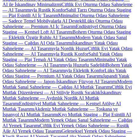
AI ile İskandinav Minimalizmi
Çiftlik Evi Oturma Odası Sahneleme
— AI Tasarımıyla Rustik Konfor
Sahil Tarzı Oturma Odası Staging
— Plaj Esintili AI İç Tasarım
Minimalist Oturma Odası Sahneleme
— Sadece Temel Mobilyalarla AI Destekli
Lüks Oturma Odası
Sahneleme — Premium AI İç Tasarım
Endüstriyel Oturma Odası
Staging — Kentsel Loft AI Tasarımı
Bohem Oturma Odası Staging
— Eklektik Özgür Ruhlu AI Tasarımı
Modern Yatak Odası Sanal
Staging — Çağdaş AI Oda Tasarımı
İskandinav Yatak Odası
Sahneleme — AI Tasarımıyla Nordik Huzur
Çiftlik Evi Yatak Odası
Sahneleme — AI Tasarımıyla Rustik Konfor
Sahil Yatak Odası
Staging — Plaj Temalı AI Yatak Odası Tasarımı
Minimalist Yatak
Odası Sahneleme — AI Tasarımıyla Huzurlu Sadeliği
Bohem Yatak
Odası Sahneleme — AI Tasarımıyla Eklektik Konfor
Lüks Yatak
Odası Staging — Premium AI Yatak Odası Tasarımı
Japandi Yatak
Odası Sahneleme — Japon-İskandinav Füzyon AI Tasarımı
Modern
Mutfak Sanal Sahneleme — Çağdaş AI Mutfak Tasarımı
Çiftlik Evi
Mutfak Düzenlemesi — AI Stiliyle Rustik Sıcaklık
İskandinav
Mutfak Sahneleme — Aydınlık Nordik AI Mutfak
Tasarımı
Endüstriyel Mutfak Sahneleme — Kentsel Atölye AI
Mutfak Tasarımı
Akdeniz Mutfak Sahneleme — Toskana ve
İspanyol AI Mutfak Tasarımı
Kıyı Mutfak Staging – Plaj Esintili AI
Mutfak Tasarımı
Modern Yemek Odası Sanal Sahneleme — Çağdaş
AI Yemek Tasarımı
Çiftlik Evi Yemek Odası Sahneleme — Rustik
Aile AI Yemek Odası Tasarımı
Geleneksel Yemek Odası Staging —
Klasik Resmi AI Yemek Tasarımı
Lüks Yemek Odası Sahneleme —