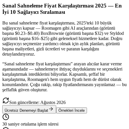
Sanal Sahneleme Fiyat Karşılaştırması 2025 — En
İyi 10 Sağlayıcı Sıralaması
Bu sanal sahneleme fiyat karşılaştırması, 2025'teki 10 büyük
sağlayıcıyı kapsar — Roomagen gibi AI araçlarından (görüntü
başına $0.23–$0.40) BoxBrownie (görüntü başına $32) ve Styldod
(görüntü başına $16–$25) gibi geleneksel hizmetlere kadar. Doğru
sağlayıcıyı seçmenize yardımcı olmak için aylık planları, görüntü
başına maliyetleri, gizli ücretleri ve paranın karşılığını
detaylandırıyoruz.
“Sanal sahneleme fiyat karşılaştırması” arayan alıcılar karar verme
aşamasındadır — sahnelemeye ihtiyaç duyduklarını ve seçenekleri
karşılaştırmak istediklerini biliyorlar. Kapsamlı, şeffaf bir
karşılaştırma, Roomagen'ı hem uygun fiyatlı hem de dürüst olarak
konumlandırır. Çoğu rakip, rakip fiyatlandırmasını yayınlamaz — bu
şeffaflık güven oluşturur.
Son güncelleme
:
Ağustos
2026
Ücretsiz Denemeyi Başlat
Örnekleri İncele
30 saniye ortalama işlem süresi