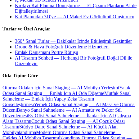
Krokiyi Kat Planına Dönüştürme — El Çizimi Planların AI ile
Dijitalleştirilmesi
Kat Planından 3D'ye — AI Maket Ev Görünümü Oluşturucu
Turlar ve Özel Araçlar
360° Sanal Turlar — Dakikalar İçinde Etkileşimli Gezintiler
Drone & Hava Fotoğrafı Düzenleme Hizmetleri
Emlak Danışmanı Portre Rötuşu
AI Tasarım Sohbeti — Herhangi Bir Fotoğrafı Doğal Dil ile
Düzenleyin
Oda Tipine Göre
Oturma Odaları için Sanal Staging — AI Mobilya Yerleşimi
Yatak
Odası Sanal Staging — Emlak İçin AI Oda Döşeme
Mutfak Sanal
Sahneleme — Emlak İçin Yapay Zeka Tasarım
Görselleştirmesi
Yemek Odası Sanal Staging — AI Masa ve Oturma
Düzeni
Banyo Sanal Sahneleme — AI Armatür ve Dekor Stil
Düzenlemesi
Ev Ofisi Sanal Sahneleme — İlanlar İçin AI Çalışma
Alanı Tasarımı
Çocuk Odası Sanal Staging — AI Çocuk Odası
Tasarımı
Stüdyo Daire Sanal Sahneleme — AI Küçük Alan
Mobilyalandırma
Modern Oturma Odası Sanal Sahneleme —
Çağdaş AI Mobilya Tasarımı
İskandinav Oturma Odası Staging —