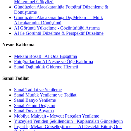
Mükemmel Gökyüzü
Gündüzden Alacakaranlığa Fotoğraf Düzenleme &
Dönüştürme
Gündüzden Alacakaranlığa Dış Mekan — Mülk
Alacakaranlık Dönüşümü
AI Görüntü Yükseltme - Çözünürlüğü Artırma
AI ile Görüntü Düzeltme & Perspektif Düzeltme
Nesne Kaldırma
Mekanı Boşalt - AI Oda Boşaltma
Fotoğraflardan AI Nesne ve Öğe Kaldırma
Sanal Dağınıklık Giderme Hizmeti
Sanal Tadilat
Sanal Tadilat ve Yenileme
Sanal Mutfak Yenileme ve Tadilat
Sanal Banyo Yenileme
Sanal Zemin Değişimi
Sanal Duvar Boyama
Mobilya Makyajı - Mevcut Parçaları Yenileme
Yüzeyleri Yeniden Şekillendirin - Kaplamaları Güncelleyin
İnşaat İç Mekan Görselleştirme — AI Destekli Bitmiş Oda