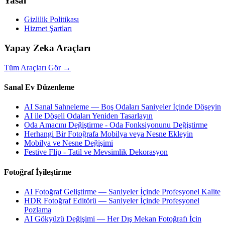
Yasal
Gizlilik Politikası
Hizmet Şartları
Yapay Zeka Araçları
Tüm Araçları Gör
→
Sanal Ev Düzenleme
AI Sanal Sahneleme — Boş Odaları Saniyeler İçinde Döşeyin
AI ile Döşeli Odaları Yeniden Tasarlayın
Oda Amacını Değiştirme - Oda Fonksiyonunu Değiştirme
Herhangi Bir Fotoğrafa Mobilya veya Nesne Ekleyin
Mobilya ve Nesne Değişimi
Festive Flip - Tatil ve Mevsimlik Dekorasyon
Fotoğraf İyileştirme
AI Fotoğraf Geliştirme — Saniyeler İçinde Profesyonel Kalite
HDR Fotoğraf Editörü — Saniyeler İçinde Profesyonel
Pozlama
AI Gökyüzü Değişimi — Her Dış Mekan Fotoğrafı İçin