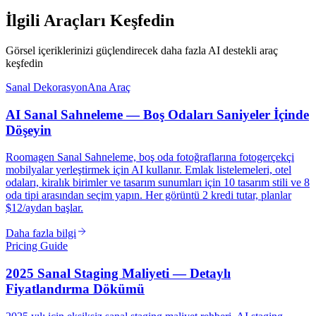
İlgili Araçları Keşfedin
Görsel içeriklerinizi güçlendirecek daha fazla AI destekli araç
keşfedin
Sanal Dekorasyon
Ana Araç
AI Sanal Sahneleme — Boş Odaları Saniyeler İçinde
Döşeyin
Roomagen Sanal Sahneleme, boş oda fotoğraflarına fotogerçekçi
mobilyalar yerleştirmek için AI kullanır. Emlak listelemeleri, otel
odaları, kiralık birimler ve tasarım sunumları için 10 tasarım stili ve 8
oda tipi arasından seçim yapın. Her görüntü 2 kredi tutar, planlar
$12/aydan başlar.
Daha fazla bilgi
Pricing Guide
2025 Sanal Staging Maliyeti — Detaylı
Fiyatlandırma Dökümü