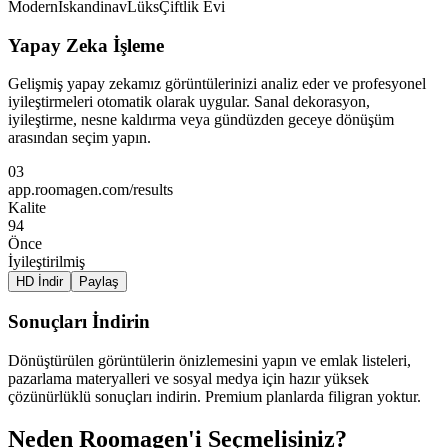
Modern
İskandinav
Lüks
Çiftlik Evi
Yapay Zeka İşleme
Gelişmiş yapay zekamız görüntülerinizi analiz eder ve profesyonel
iyileştirmeleri otomatik olarak uygular. Sanal dekorasyon,
iyileştirme, nesne kaldırma veya gündüzden geceye dönüşüm
arasından seçim yapın.
03
app.roomagen.com/results
Kalite
94
Önce
İyileştirilmiş
HD İndir
Paylaş
Sonuçları İndirin
Dönüştürülen görüntülerin önizlemesini yapın ve emlak listeleri,
pazarlama materyalleri ve sosyal medya için hazır yüksek
çözünürlüklü sonuçları indirin. Premium planlarda filigran yoktur.
Neden Roomagen'i Seçmelisiniz?