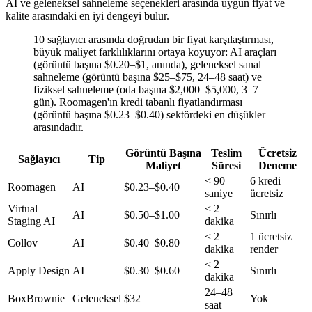
AI ve geleneksel sahneleme seçenekleri arasında uygun fiyat ve
kalite arasındaki en iyi dengeyi bulur.
10 sağlayıcı arasında doğrudan bir fiyat karşılaştırması,
büyük maliyet farklılıklarını ortaya koyuyor: AI araçları
(görüntü başına $0.20–$1, anında), geleneksel sanal
sahneleme (görüntü başına $25–$75, 24–48 saat) ve
fiziksel sahneleme (oda başına $2,000–$5,000, 3–7
gün). Roomagen'ın kredi tabanlı fiyatlandırması
(görüntü başına $0.23–$0.40) sektördeki en düşükler
arasındadır.
Görüntü Başına
Teslim
Ücretsiz
Sağlayıcı
Tip
Maliyet
Süresi
Deneme
< 90
6 kredi
Roomagen
AI
$0.23–$0.40
saniye
ücretsiz
Virtual
< 2
AI
$0.50–$1.00
Sınırlı
Staging AI
dakika
< 2
1 ücretsiz
Collov
AI
$0.40–$0.80
dakika
render
< 2
Apply Design
AI
$0.30–$0.60
Sınırlı
dakika
24–48
BoxBrownie
Geleneksel
$32
Yok
saat