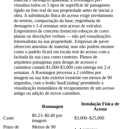
visualiza todos os 5 tipos de superfície de paisagismo
rígido na foto real da sua propriedade antes de iniciar a
obra. A substituição física do acesso exige nivelamento
do terreno, compactação da base, engenharia de
drenagem e 1-4 semanas sem acesso de veículos.
Empreiteiros de concreto fornecem esboços de cores
planas ou descrições verbais — não pré-visualizações
fotorrealistas na sua propriedade. Empresas de paver
oferecem amostras de material, mas não podem mostrar
como o padrão ficará em escala real do acesso com a
fachada da sua casa como contexto. Planos de
arquitetos paisagistas para design de acessos e
caminhos custam $1,000-$3,000 com entrega em 2-4
semanas. A Roomagen processa a 2 créditos por
imagem na sua foto exterior existente em menos de 90
segundos, com o botão 'hasExisting' permitindo a
visualização instantânea de recapeamento de um acesso
antigo ou adição de novos caminhos.
Instalação Física de
Roomagen
Acesso
$0.23–$0.40 por
Custo
$3,000–$25,000
imagem
Prazo de
Menos de 90