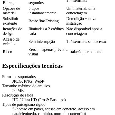
1–4 semanas
Entrega
segundos
Opções de
5 tipos
Um material, uma
material
instantaneamente
concretagem
Substituir
Demolição + nova
Botão 'hasExisting'
existente
instalação
Iterações de
Ilimitadas a 2 créditos
Não disponível após a
design
cada
concretagem
Acesso de
Sem interrupção
1–4 semanas sem acesso
veículos
Zero — apenas prévia
Risco
Instalação permanente
visual
Especificações técnicas
Formatos suportados
JPEG, PNG, WebP
Tamanho máximo do arquivo
50 MB
Resolução de saída
HD / Ultra HD (Pro & Business)
Tipos de paisagismo rígido
5 (acesso em paver, acesso em concreto, acesso em
paralelepípedo, caminho, muro de contenção)