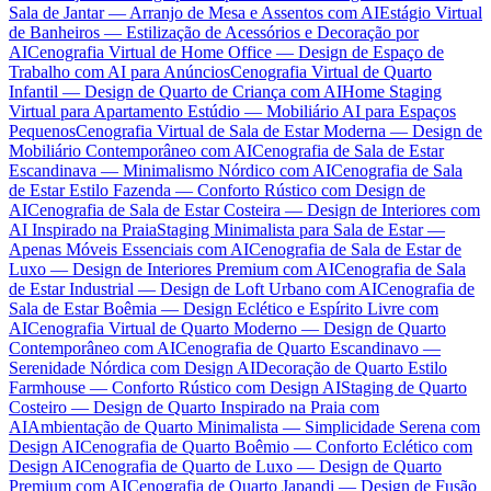
Sala de Jantar — Arranjo de Mesa e Assentos com AI
Estágio Virtual
de Banheiros — Estilização de Acessórios e Decoração por
AI
Cenografia Virtual de Home Office — Design de Espaço de
Trabalho com AI para Anúncios
Cenografia Virtual de Quarto
Infantil — Design de Quarto de Criança com AI
Home Staging
Virtual para Apartamento Estúdio — Mobiliário AI para Espaços
Pequenos
Cenografia Virtual de Sala de Estar Moderna — Design de
Mobiliário Contemporâneo com AI
Cenografia de Sala de Estar
Escandinava — Minimalismo Nórdico com AI
Cenografia de Sala
de Estar Estilo Fazenda — Conforto Rústico com Design de
AI
Cenografia de Sala de Estar Costeira — Design de Interiores com
AI Inspirado na Praia
Staging Minimalista para Sala de Estar —
Apenas Móveis Essenciais com AI
Cenografia de Sala de Estar de
Luxo — Design de Interiores Premium com AI
Cenografia de Sala
de Estar Industrial — Design de Loft Urbano com AI
Cenografia de
Sala de Estar Boêmia — Design Eclético e Espírito Livre com
AI
Cenografia Virtual de Quarto Moderno — Design de Quarto
Contemporâneo com AI
Cenografia de Quarto Escandinavo —
Serenidade Nórdica com Design AI
Decoração de Quarto Estilo
Farmhouse — Conforto Rústico com Design AI
Staging de Quarto
Costeiro — Design de Quarto Inspirado na Praia com
AI
Ambientação de Quarto Minimalista — Simplicidade Serena com
Design AI
Cenografia de Quarto Boêmio — Conforto Eclético com
Design AI
Cenografia de Quarto de Luxo — Design de Quarto
Premium com AI
Cenografia de Quarto Japandi — Design de Fusão