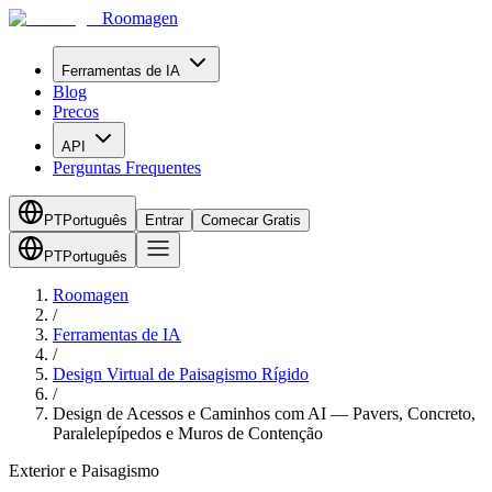
Roomagen
Ferramentas de IA
Blog
Precos
API
Perguntas Frequentes
PT
Português
Entrar
Comecar Gratis
PT
Português
Roomagen
/
Ferramentas de IA
/
Design Virtual de Paisagismo Rígido
/
Design de Acessos e Caminhos com AI — Pavers, Concreto,
Paralelepípedos e Muros de Contenção
Exterior e Paisagismo