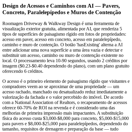
Design de Acessos e Caminhos com AI — Pavers,
Concreto, Paralelepípedos e Muros de Contenção
Roomagen Driveway & Walkway Design é uma ferramenta de
visualização exterior gratuita, alimentada por AI, que renderiza 5
tipos de superfícies de paisagismo rígido em fotos de propriedades:
acesso em paver, acesso em concreto, acesso em paralelepípedo,
caminho e muro de contenção. O botão 'hasExisting' alterna a AI
entre adicionar uma nova superfície a uma área vazia e detectar e
substituir um acesso, caminho ou muro de contenção existente no
local. O processamento leva 10-90 segundos, usando 2 créditos por
imagem ($0.23-$0.40 dependendo do plano), com um plano gratuito
oferecendo 6 créditos.
O acesso é o primeiro elemento de paisagismo rígido que visitantes e
compradores veem ao se aproximar de uma propriedade — um
acesso rachado, manchado ou desatualizado reduz imediatamente a
valorização da fachada e o valor percebido do imóvel. De acordo
com a National Association of Realtors, o recapeamento de acessos
oferece 60-70% de ROI na revenda e é considerado uma das
melhorias de primeira impressão mais impactantes. A substituição
física do acesso custa $3,000-$8,000 para concreto, $5,000-$15,000
para pavers e $8,000-$25,000 para paralelepípedos, dependendo do
tamanho, requisitos de drenagem e preparação da base — tudo