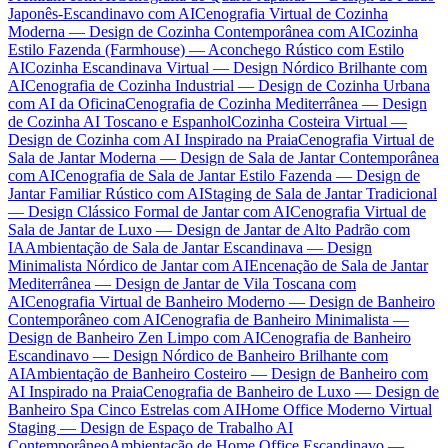
Japonês-Escandinavo com AI
Cenografia Virtual de Cozinha
Moderna — Design de Cozinha Contemporânea com AI
Cozinha
Estilo Fazenda (Farmhouse) — Aconchego Rústico com Estilo
AI
Cozinha Escandinava Virtual — Design Nórdico Brilhante com
AI
Cenografia de Cozinha Industrial — Design de Cozinha Urbana
com AI da Oficina
Cenografia de Cozinha Mediterrânea — Design
de Cozinha AI Toscano e Espanhol
Cozinha Costeira Virtual —
Design de Cozinha com AI Inspirado na Praia
Cenografia Virtual de
Sala de Jantar Moderna — Design de Sala de Jantar Contemporânea
com AI
Cenografia de Sala de Jantar Estilo Fazenda — Design de
Jantar Familiar Rústico com AI
Staging de Sala de Jantar Tradicional
— Design Clássico Formal de Jantar com AI
Cenografia Virtual de
Sala de Jantar de Luxo — Design de Jantar de Alto Padrão com
IA
Ambientação de Sala de Jantar Escandinava — Design
Minimalista Nórdico de Jantar com AI
Encenação de Sala de Jantar
Mediterrânea — Design de Jantar de Vila Toscana com
AI
Cenografia Virtual de Banheiro Moderno — Design de Banheiro
Contemporâneo com AI
Cenografia de Banheiro Minimalista —
Design de Banheiro Zen Limpo com AI
Cenografia de Banheiro
Escandinavo — Design Nórdico de Banheiro Brilhante com
AI
Ambientação de Banheiro Costeiro — Design de Banheiro com
AI Inspirado na Praia
Cenografia de Banheiro de Luxo — Design de
Banheiro Spa Cinco Estrelas com AI
Home Office Moderno Virtual
Staging — Design de Espaço de Trabalho AI
Contemporâneo
Ambientação de Home Office Escandinavo —