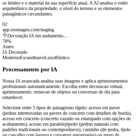
os limites e o material da sua superfície atual. A AI analisa o estilo
arquitetônico da propriedade, o nível do terreno e os elementos
paisagísticos circundantes.
02
app.roomagen.com/staging
Decoração IA em andamento...
78%
Antes
IA Decorado
Moderno
Escandinavo
Luxo
Rústico
Processamento por IA
Nossa IA avancada analisa suas imagens e aplica aprimoramentos
profissionais automaticamente. Escolha entre decoracao virtual,
aprimoramento, remocao de objetos ou conversao de dia para
entardecer.
Selecione entre 5 tipos de paisagismo rígido: acesso em paver
(pedras intertravadas ou pavers de concreto com detalhes de borda),
acesso em concreto (concreto vazado ou estampado com opções de
acabamento), acesso em paralelepípedo (pedras naturais com
padrões tradicionais ou contemporâneos), caminho (de pedra, tijolo
ou cascalho com largura e curvatura apropriadas) ou muro de