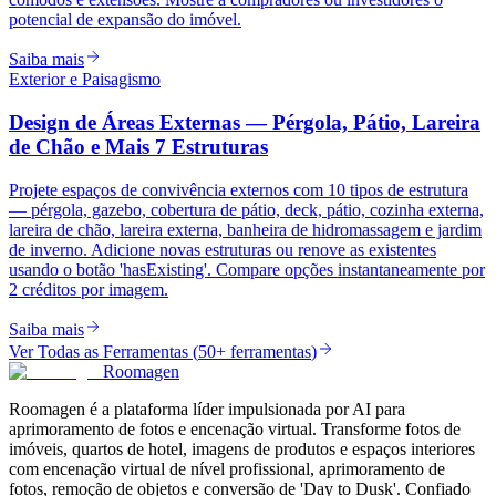
potencial de expansão do imóvel.
Saiba mais
Exterior e Paisagismo
Design de Áreas Externas — Pérgola, Pátio, Lareira
de Chão e Mais 7 Estruturas
Projete espaços de convivência externos com 10 tipos de estrutura
— pérgola, gazebo, cobertura de pátio, deck, pátio, cozinha externa,
lareira de chão, lareira externa, banheira de hidromassagem e jardim
de inverno. Adicione novas estruturas ou renove as existentes
usando o botão 'hasExisting'. Compare opções instantaneamente por
2 créditos por imagem.
Saiba mais
Ver Todas as Ferramentas
(
50+ ferramentas
)
Roomagen
Roomagen é a plataforma líder impulsionada por AI para
aprimoramento de fotos e encenação virtual. Transforme fotos de
imóveis, quartos de hotel, imagens de produtos e espaços interiores
com encenação virtual de nível profissional, aprimoramento de
fotos, remoção de objetos e conversão de 'Day to Dusk'. Confiado