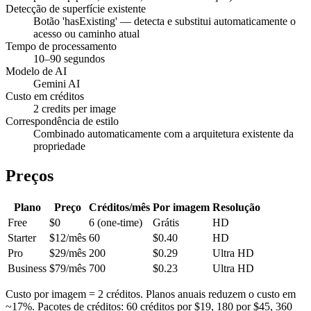
Detecção de superfície existente
Botão 'hasExisting' — detecta e substitui automaticamente o
acesso ou caminho atual
Tempo de processamento
10–90 segundos
Modelo de AI
Gemini AI
Custo em créditos
2 credits per image
Correspondência de estilo
Combinado automaticamente com a arquitetura existente da
propriedade
Preços
Plano
Preço
Créditos/mês
Por imagem
Resolução
Free
$0
6 (one-time)
Grátis
HD
Starter
$12/mês
60
$0.40
HD
Pro
$29/mês
200
$0.29
Ultra HD
Business
$79/mês
700
$0.23
Ultra HD
Custo por imagem = 2 créditos. Planos anuais reduzem o custo em
~17%. Pacotes de créditos: 60 créditos por $19, 180 por $45, 360