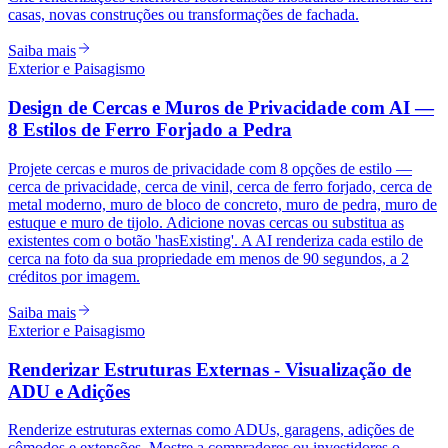
casas, novas construções ou transformações de fachada.
Saiba mais
Exterior e Paisagismo
Design de Cercas e Muros de Privacidade com AI —
8 Estilos de Ferro Forjado a Pedra
Projete cercas e muros de privacidade com 8 opções de estilo —
cerca de privacidade, cerca de vinil, cerca de ferro forjado, cerca de
metal moderno, muro de bloco de concreto, muro de pedra, muro de
estuque e muro de tijolo. Adicione novas cercas ou substitua as
existentes com o botão 'hasExisting'. A AI renderiza cada estilo de
cerca na foto da sua propriedade em menos de 90 segundos, a 2
créditos por imagem.
Saiba mais
Exterior e Paisagismo
Renderizar Estruturas Externas - Visualização de
ADU e Adições
Renderize estruturas externas como ADUs, garagens, adições de
cômodos e extensões. Mostre a compradores ou investidores o