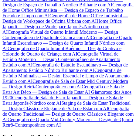
Design de Espaço de Trabalho Nórdico Brilhante com AI
Cenografia
de Home Office Minimalista — Design de Espaço de Trabalho
Focado e Limpo com AI
Cenografia de Home Office Industrial —
Design de Workspace de Oficina Urbana com AI
Home Office
Japandi — Design de Workspace Japonês-Nórdico com
AI
Cenografia Virtual de Quarto Infantil Moderno — Design
Contemporâneo de Quarto de Criança com AI
Cenografia de Quarto
Infantil Escandinavo — Design de Quarto Infantil Nórdico com
AI
Cenografia de Quarto Infantil Boêmio — Design Criativo e
Colorido de Quarto de Criança com AI
Cenografia Virtual de
Estúdio Moderno — Design Contemporâneo de Apartamento
Estúdio com AI
Cenografia de Estúdio Escandinavo — Design de
Apartamento Estúdio Nórdico Brilhante com AI
Cenografia de
Estúdio Minimalista — Design Essencial e Limpo de Apartamento
Estúdio com AI
Cenografia de Sala de Estar Mid-Century Modern
— Design Retrô-Contemporâneo com AI
Cenografia de Sala de
Estar Art Déco — Design de Sala de Estar AI Glamoroso dos Anos
1920
Cenografia de Sala de Estar Japandi — Design de Sala de
Estar Japonês-Nórdico com AI
Staging de Sala de Estar Tradicional
— Design Clássico e Elegante de Sala de Estar com AI
Cenografia
de Quarto Tradicional — Design de Quarto Clássico e Elegante com
AI
Cenografia de Quarto Mid-Century Modern — Design de Quarto
Retrô-Contemporâneo com AI