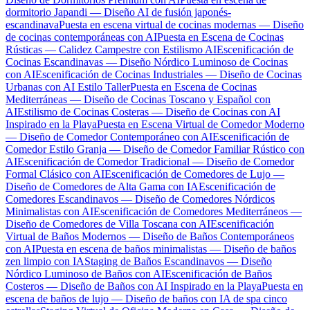
dormitorio Japandi — Diseño AI de fusión japonés-
escandinava
Puesta en escena virtual de cocinas modernas — Diseño
de cocinas contemporáneas con AI
Puesta en Escena de Cocinas
Rústicas — Calidez Campestre con Estilismo AI
Escenificación de
Cocinas Escandinavas — Diseño Nórdico Luminoso de Cocinas
con AI
Escenificación de Cocinas Industriales — Diseño de Cocinas
Urbanas con AI Estilo Taller
Puesta en Escena de Cocinas
Mediterráneas — Diseño de Cocinas Toscano y Español con
AI
Estilismo de Cocinas Costeras — Diseño de Cocinas con AI
Inspirado en la Playa
Puesta en Escena Virtual de Comedor Moderno
— Diseño de Comedor Contemporáneo con AI
Escenificación de
Comedor Estilo Granja — Diseño de Comedor Familiar Rústico con
AI
Escenificación de Comedor Tradicional — Diseño de Comedor
Formal Clásico con AI
Escenificación de Comedores de Lujo —
Diseño de Comedores de Alta Gama con IA
Escenificación de
Comedores Escandinavos — Diseño de Comedores Nórdicos
Minimalistas con AI
Escenificación de Comedores Mediterráneos —
Diseño de Comedores de Villa Toscana con AI
Escenificación
Virtual de Baños Modernos — Diseño de Baños Contemporáneos
con AI
Puesta en escena de baños minimalistas — Diseño de baños
zen limpio con IA
Staging de Baños Escandinavos — Diseño
Nórdico Luminoso de Baños con AI
Escenificación de Baños
Costeros — Diseño de Baños con AI Inspirado en la Playa
Puesta en
escena de baños de lujo — Diseño de baños con IA de spa cinco