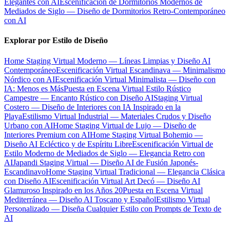
Elegantes con AI
Escenificación de Dormitorios Modernos de
Mediados de Siglo — Diseño de Dormitorios Retro-Contemporáneo
con AI
Explorar por Estilo de Diseño
Home Staging Virtual Moderno — Líneas Limpias y Diseño AI
Contemporáneo
Escenificación Virtual Escandinava — Minimalismo
Nórdico con AI
Escenificación Virtual Minimalista — Diseño con
IA: Menos es Más
Puesta en Escena Virtual Estilo Rústico
Campestre — Encanto Rústico con Diseño AI
Staging Virtual
Costero — Diseño de Interiores con IA Inspirado en la
Playa
Estilismo Virtual Industrial — Materiales Crudos y Diseño
Urbano con AI
Home Staging Virtual de Lujo — Diseño de
Interiores Premium con AI
Home Staging Virtual Bohemio —
Diseño AI Ecléctico y de Espíritu Libre
Escenificación Virtual de
Estilo Moderno de Mediados de Siglo — Elegancia Retro con
AI
Japandi Staging Virtual — Diseño AI de Fusión Japonés-
Escandinavo
Home Staging Virtual Tradicional — Elegancia Clásica
con Diseño AI
Escenificación Virtual Art Decó — Diseño AI
Glamuroso Inspirado en los Años 20
Puesta en Escena Virtual
Mediterránea — Diseño AI Toscano y Español
Estilismo Virtual
Personalizado — Diseña Cualquier Estilo con Prompts de Texto de
AI