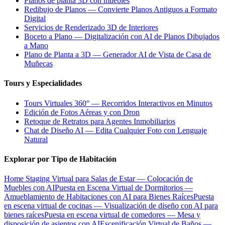
Planos de planta 3D con muebles
Redibujo de Planos — Convierte Planos Antiguos a Formato
Digital
Servicios de Renderizado 3D de Interiores
Boceto a Plano — Digitalización con AI de Planos Dibujados
a Mano
Plano de Planta a 3D — Generador AI de Vista de Casa de
Muñecas
Tours y Especialidades
Tours Virtuales 360° — Recorridos Interactivos en Minutos
Edición de Fotos Aéreas y con Dron
Retoque de Retratos para Agentes Inmobiliarios
Chat de Diseño AI — Edita Cualquier Foto con Lenguaje
Natural
Explorar por Tipo de Habitación
Home Staging Virtual para Salas de Estar — Colocación de
Muebles con AI
Puesta en Escena Virtual de Dormitorios —
Amueblamiento de Habitaciones con AI para Bienes Raíces
Puesta
en escena virtual de cocinas — Visualización de diseño con AI para
bienes raíces
Puesta en escena virtual de comedores — Mesa y
disposición de asientos con AI
Escenificación Virtual de Baños —