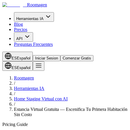
Roomagen
Herramientas IA
Blog
Precios
API
Preguntas Frecuentes
ES
Español
Iniciar Sesion
Comenzar Gratis
ES
Español
Roomagen
/
Herramientas IA
/
Home Staging Virtual con AI
/
Estancia Virtual Gratuita — Escenifica Tu Primera Habitación
Sin Costo
Pricing Guide