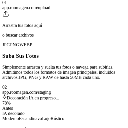
01
app.roomagen.com/upload
Arrastra tus fotos aquí
o buscar archivos
JPG
PNG
WEBP
Suba Sus Fotos
Simplemente arrastra y suelta tus fotos o navega para subirlas.
Admitimos todos los formatos de imagen principales, incluidos
archivos JPG, PNG y RAW de hasta 50MB cada uno.
02
app.roomagen.com/staging
Decoración IA en progreso...
78%
Antes
IA decorado
Moderno
Escandinavo
Lujo
Rústico