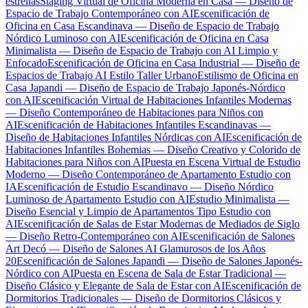
estrellas
Staging Virtual de Oficina Moderna en Casa — Diseño de
Espacio de Trabajo Contemporáneo con AI
Escenificación de
Oficina en Casa Escandinava — Diseño de Espacio de Trabajo
Nórdico Luminoso con AI
Escenificación de Oficina en Casa
Minimalista — Diseño de Espacio de Trabajo con AI Limpio y
Enfocado
Escenificación de Oficina en Casa Industrial — Diseño de
Espacios de Trabajo AI Estilo Taller Urbano
Estilismo de Oficina en
Casa Japandi — Diseño de Espacio de Trabajo Japonés-Nórdico
con AI
Escenificación Virtual de Habitaciones Infantiles Modernas
— Diseño Contemporáneo de Habitaciones para Niños con
AI
Escenificación de Habitaciones Infantiles Escandinavas —
Diseño de Habitaciones Infantiles Nórdicas con AI
Escenificación de
Habitaciones Infantiles Bohemias — Diseño Creativo y Colorido de
Habitaciones para Niños con AI
Puesta en Escena Virtual de Estudio
Moderno — Diseño Contemporáneo de Apartamento Estudio con
IA
Escenificación de Estudio Escandinavo — Diseño Nórdico
Luminoso de Apartamento Estudio con AI
Estudio Minimalista —
Diseño Esencial y Limpio de Apartamentos Tipo Estudio con
AI
Escenificación de Salas de Estar Modernas de Mediados de Siglo
— Diseño Retro-Contemporáneo con AI
Escenificación de Salones
Art Decó — Diseño de Salones AI Glamurosos de los Años
20
Escenificación de Salones Japandi — Diseño de Salones Japonés-
Nórdico con AI
Puesta en Escena de Sala de Estar Tradicional —
Diseño Clásico y Elegante de Sala de Estar con AI
Escenificación de
Dormitorios Tradicionales — Diseño de Dormitorios Clásicos y