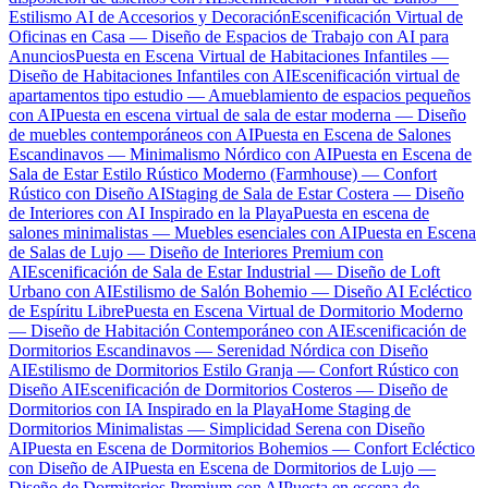
Estilismo AI de Accesorios y Decoración
Escenificación Virtual de
Oficinas en Casa — Diseño de Espacios de Trabajo con AI para
Anuncios
Puesta en Escena Virtual de Habitaciones Infantiles —
Diseño de Habitaciones Infantiles con AI
Escenificación virtual de
apartamentos tipo estudio — Amueblamiento de espacios pequeños
con AI
Puesta en escena virtual de sala de estar moderna — Diseño
de muebles contemporáneos con AI
Puesta en Escena de Salones
Escandinavos — Minimalismo Nórdico con AI
Puesta en Escena de
Sala de Estar Estilo Rústico Moderno (Farmhouse) — Confort
Rústico con Diseño AI
Staging de Sala de Estar Costera — Diseño
de Interiores con AI Inspirado en la Playa
Puesta en escena de
salones minimalistas — Muebles esenciales con AI
Puesta en Escena
de Salas de Lujo — Diseño de Interiores Premium con
AI
Escenificación de Sala de Estar Industrial — Diseño de Loft
Urbano con AI
Estilismo de Salón Bohemio — Diseño AI Ecléctico
de Espíritu Libre
Puesta en Escena Virtual de Dormitorio Moderno
— Diseño de Habitación Contemporáneo con AI
Escenificación de
Dormitorios Escandinavos — Serenidad Nórdica con Diseño
AI
Estilismo de Dormitorios Estilo Granja — Confort Rústico con
Diseño AI
Escenificación de Dormitorios Costeros — Diseño de
Dormitorios con IA Inspirado en la Playa
Home Staging de
Dormitorios Minimalistas — Simplicidad Serena con Diseño
AI
Puesta en Escena de Dormitorios Bohemios — Confort Ecléctico
con Diseño de AI
Puesta en Escena de Dormitorios de Lujo —
Diseño de Dormitorios Premium con AI
Puesta en escena de