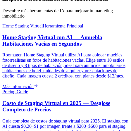
Descubre más herramientas de IA para mejorar tu marketing
inmobiliario
Home Staging Virtual
Herramienta Principal
Home Staging Virtual con AI — Amuebla
Habitaciones Vacías en Segundos
Roomagen Home Staging Virtual utiliza AI para colocar muebles
fotorrealistas en fotos de habitaciones vacías. Elige entre 10 estilos
de diseño y 8 tipos de habitación, ideal para anuncios inmobiliarios,
habitaciones de hotel, unidades de alquiler y presentaciones de
diseño. Cada imagen cuesta 2 créditos, con planes desde $12/mes.
Más información
Pricing Guide
Costo de Staging Virtual en 2025 — Desglose
Completo de Precios
Guía completa de costos de staging virtual para 2025. El staging con
AI cuesta $0.20–$1 por imagen frente a $200–$600 para el staging