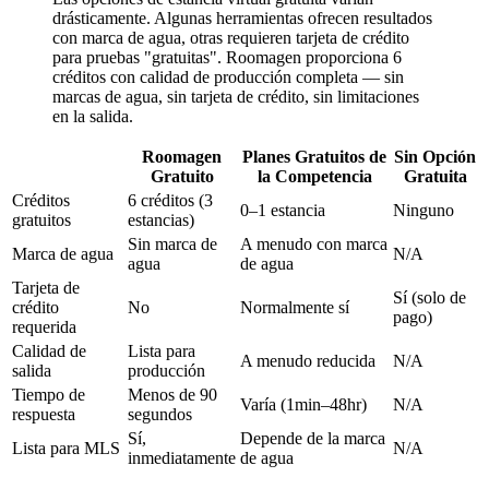
drásticamente. Algunas herramientas ofrecen resultados
con marca de agua, otras requieren tarjeta de crédito
para pruebas "gratuitas". Roomagen proporciona 6
créditos con calidad de producción completa — sin
marcas de agua, sin tarjeta de crédito, sin limitaciones
en la salida.
Roomagen
Planes Gratuitos de
Sin Opción
Gratuito
la Competencia
Gratuita
Créditos
6 créditos (3
0–1 estancia
Ninguno
gratuitos
estancias)
Sin marca de
A menudo con marca
Marca de agua
N/A
agua
de agua
Tarjeta de
Sí (solo de
crédito
No
Normalmente sí
pago)
requerida
Calidad de
Lista para
A menudo reducida
N/A
salida
producción
Tiempo de
Menos de 90
Varía (1min–48hr)
N/A
respuesta
segundos
Sí,
Depende de la marca
Lista para MLS
N/A
inmediatamente
de agua