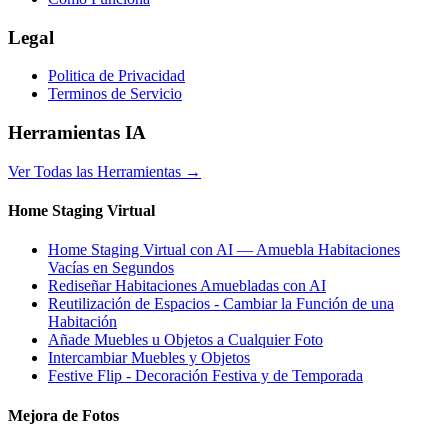
Legal
Politica de Privacidad
Terminos de Servicio
Herramientas IA
Ver Todas las Herramientas
→
Home Staging Virtual
Home Staging Virtual con AI — Amuebla Habitaciones
Vacías en Segundos
Rediseñar Habitaciones Amuebladas con AI
Reutilización de Espacios - Cambiar la Función de una
Habitación
Añade Muebles u Objetos a Cualquier Foto
Intercambiar Muebles y Objetos
Festive Flip - Decoración Festiva y de Temporada
Mejora de Fotos